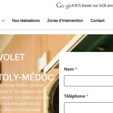
4.8/5 basés sur 628 avi
Nos réalisations
Zones d’intervention
Contact
VOLET
Nom
*
TOLY-MÉDOC
t-Christoly-Médoc permet
tat et l’installation des
Téléphone
*
tations. Les volets roulants
 la luminosité et à la
Les pièces mécaniques