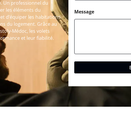
. Un professionnel du
ser les éléments du
Message
t d’équiper les habitations
ins du logement. Grâce au
istoly-Médoc, les volets
rmance et leur fiabilité.