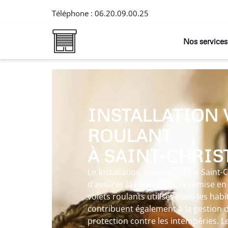
Téléphone :
06.20.09.00.25
Nos services
INSTALLATION 
ROULANT
À SAINT-CHRIS
Le Installation volet roulant à Sain
d’assurer la réparation, la remise en é
volets roulants utilisés dans les habi
contribuent également à la gestion de
protection contre les intempéries. 