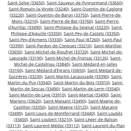
Saint-Selve (33650)
,
Saint-Sauveur-de-Puynormand (33660)
,
Saint-Romain-la-Virvée (33240)
,
Saint-Quentin-de-Caplong
(33220)
,
Saint-Quentin-de-Baron (33750)
,
Saint-Pierre-de-
Mons (33210)
,
Saint-Pierre-de-Bat (33760)
,
Saint-Pierre-
d’Aurillac (33490)
,
Saint-Philippe-du-Seignal (33220)
,
Saint-
Philippe-d’Aiguille (33350)
,
Saint-Pey-de-Castets (33350)
,
Saint-Pey-d’Armens (33330)
,
Saint-Paul (87260)
,
Saint-Paul
(33390)
,
Saint-Pardon-de-Conques (33210)
,
Saint-Morillon
(33650)
,
Saint-Michel-de-Rieufret (33720)
,
Saint-Michel-de-
Lapujade (33190)
,
Saint-Michel-de-Fronsac (33126)
,
Saint-
Michel-de-Castelnau (33840)
,
Saint-Médard-en-Jalles
(33160)
,
Saint-Médard-d’Eyrans (33650)
,
Saint-Médard-de-
Guizières (33230)
,
Saint-Martin-Lacaussade (33390)
,
Saint-
Martin-du-Puy (33540)
,
Saint-Martin-du-Bois (33910)
,
Saint-
Martin-de-Sescas (33490)
,
Saint-Martin-de-Lerm (33540)
,
Saint-Martin-de-Laye (33910)
,
Saint-Martial (33490)
,
Saint-
Mariens (33620)
,
Saint-Maixant (33490)
,
Saint-Magne-de-
Castillon (33350)
,
Saint-Magne (33125)
,
Saint-Macaire
(33490)
,
Saint-Louis-de-Montferrand (33440)
,
Saint-Loubès
(33450)
,
Saint-Loubert (33210)
,
Saint-Léger-de-Balson
(33113)
,
Saint-Laurent-Médoc (33112)
,
Saint-Laurent-du-Plan