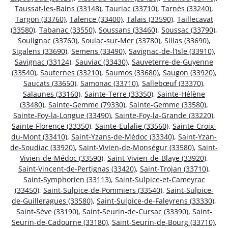
Taussat-les-Bains (33148)
,
Tauriac (33710)
,
Tarnès (33240)
,
Targon (33760)
,
Talence (33400)
,
Talais (33590)
,
Taillecavat
(33580)
,
Tabanac (33550)
,
Soussans (33460)
,
Soussac (33790)
,
Soulignac (33760)
,
Soulac-sur-Mer (33780)
,
Sillas (33690)
,
Sigalens (33690)
,
Semens (33490)
,
Savignac-de-l’Isle (33910)
,
Savignac (33124)
,
Sauviac (33430)
,
Sauveterre-de-Guyenne
(33540)
,
Sauternes (33210)
,
Saumos (33680)
,
Saugon (33920)
,
Saucats (33650)
,
Samonac (33710)
,
Sallebœuf (33370)
,
Salaunes (33160)
,
Sainte-Terre (33350)
,
Sainte-Hélène
(33480)
,
Sainte-Gemme (79330)
,
Sainte-Gemme (33580)
,
Sainte-Foy-la-Longue (33490)
,
Sainte-Foy-la-Grande (33220)
,
Sainte-Florence (33350)
,
Sainte-Eulalie (33560)
,
Sainte-Croix-
du-Mont (33410)
,
Saint-Yzans-de-Médoc (33340)
,
Saint-Yzan-
de-Soudiac (33920)
,
Saint-Vivien-de-Monségur (33580)
,
Saint-
Vivien-de-Médoc (33590)
,
Saint-Vivien-de-Blaye (33920)
,
Saint-Vincent-de-Pertignas (33420)
,
Saint-Trojan (33710)
,
Saint-Symphorien (33113)
,
Saint-Sulpice-et-Cameyrac
(33450)
,
Saint-Sulpice-de-Pommiers (33540)
,
Saint-Sulpice-
de-Guilleragues (33580)
,
Saint-Sulpice-de-Faleyrens (33330)
,
Saint-Sève (33190)
,
Saint-Seurin-de-Cursac (33390)
,
Saint-
Seurin-de-Cadourne (33180)
,
Saint-Seurin-de-Bourg (33710)
,