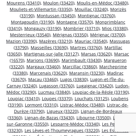
Mourens (33410)
,
Moulon (33420)
,
Moulis-en-Médoc (33480)
,
Mouliets-et-Villemartin (33350)
,
Mouillac (33240)
,
Morizès
(33190)
,
Montussan (33450)
,
Montignac (33760)
,
Montagoudin (33190)
,
Montagne (33570)
,
Monprimblanc
(33410)
,
Mongauzy (33190)
,
Mombrier (33710)
,
Mios (33380)
,
Mesterrieux (33540)
,
Mérignas (33350)
,
Mérignac (33700)
,
Mazion (33390)
,
Mazères (33210)
,
Mauriac (33540)
,
Massugas
(33790)
,
Masseilles (33690)
,
Martres (33760)
,
Martillac
(33650)
,
Martignas-sur-Jalle (33127)
,
Marsas (33620)
,
Marsac
(16570)
,
Marions (33690)
,
Marimbault (33430)
,
Margueron
(33220)
,
Margaux (33460)
,
Marcillac (33860)
,
Marcheprime
(33380)
,
Marcenais (33620)
,
Maransin (33230)
,
Madirac
(33670)
,
Macau (33460)
,
Lugos (33830)
,
Lugon-et-l’Île-du-
Carnay (33240)
,
Lugasson (33760)
,
Lugaignac (33420)
,
Ludon-
Médoc (33290)
,
Lucmau (33840)
,
Loupiac-de-la-Réole (33190)
,
Loupiac (33410)
,
Loupes (33370)
,
Louchats (33125)
,
Loubens
(33190)
,
Lormont (33310)
,
Listrac-Médoc (33480)
,
Listrac-de-
Durèze (33790)
,
Ligueux (33220)
,
Lignan-de-Bordeaux
(33360)
,
Lignan-de-Bazas (33430)
,
Libourne (33500)
,
Lestiac-
sur-Garonne (33550)
,
Lesparre-Médoc (33340)
,
Les Peintures
(33230)
,
Les Lèves-et-Thoumeyragues (33220)
,
Les Esseintes