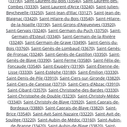
(33190)
,
Saint-Laurent-du-Bois (33540)
,
Saint-Laurent-des-
Combes (33330)
,
Saint-Laurent-d’Arce (33240)
,
Saint-Julien-
Beychevelle (33250)
,
Saint-Jean-d’Illac (33127)
,
Saint-Jean-de-
Blaignac (33420)
,
Saint-Hilaire-du-Bois (33540)
,
Saint-Hilaire-
de-la-Noaille (33190)
,
Saint-Girons-d’Aiguevives (33920)
,
Saint-Gervais (33240)
,
Saint-Germain-du-Puch (33750)
,
Saint-
Germain-d’Esteuil (33340)
,
Saint-Germain-de-la-Rivière
(33240)
,
Saint-Germain-de-Grave (33490)
,
Saint-Genis-du-
Bois (33760)
,
Saint-Genès-de-Lombaud (33670)
,
Saint-Genès-
de-Fronsac (33240)
,
Saint-Genès-de-Castillon (33350)
,
Saint-
Genès-de-Blaye (33390)
,
Saint-Ferme (33580)
,
Saint-Félix-de-
Foncaude (33540)
,
Saint-Exupéry (33190)
,
Saint-Étienne-de-
Lisse (33330)
,
Saint-Estèphe (33180)
,
Saint-Émilion (33330)
,
Saint-Denis-de-Pile (33910)
,
Saint-Ciers-sur-Gironde (33820)
,
Saint-Ciers-de-Canesse (33710)
,
Saint-Ciers-d’Abzac (33910)
,
Saint-Cibard (33570)
,
Saint-Christophe-des-Bardes (33330)
,
Saint-Christophe-de-Double (33230)
,
Saint-Christoly-Médoc
(33340)
,
Saint-Christoly-de-Blaye (33920)
,
Saint-Caprais-de-
Bordeaux (33880)
,
Saint-Caprais-de-Blaye (33820)
,
Saint-
Brice (33540)
,
Saint-Avit-Saint-Nazaire (33220)
,
Saint-Avit-de-
Soulège (33220)
,
Saint-Aubin-de-Médoc (33160)
,
Saint-Aubin-
de-Branne (33420)
,
Saint-Aubin-de-Blaye (33820)
,
Saint-