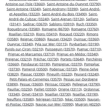
Antoine-sur-l’Isle (33660)
,
Saint-Antoine-du-Queyret (33790)
,
Saint-Antoine (33240)
,
Saint-Androny (33390)
,
Saint-André-
et-Appelles (33220)
,
Saint-André-du-Bois (33490)
,
Saint-
André-de-Cubzac (33240)
,
Saint-Aignan (33126)
,
Saillans
(33141)
,
Sadirac (33670)
,
Sablons (33910)
,
Ruch (33350)
,
Roquebrune (33580)
,
Romagne (86700)
,
Romagne (33760)
,
Roaillan (33210)
,
Rions (33410)
,
Riocaud (33220)
,
Rimons
(33580)
,
Reignac (33860)
,
Rauzan (33420)
,
Quinsac (33360)
,
Queyrac (33340)
,
Pyla sur Mer (33115)
,
Puybarban (33190)
,
Pujols-sur-Ciron (33210)
,
Puisseguin (33570)
,
Pugnac (33710)
,
Prignac-et-Marcamps (33710)
,
Prignac-en-Médoc (33340)
,
Preignac (33210)
,
Préchac (33730)
,
Portets (33640)
,
Porchères
(33660)
,
Pondaurat (33190)
,
Pompignac (33370)
,
Pompéjac
(33730)
,
Pomerol (33500)
,
Podensac (33720)
,
Pleine-Selve
(33820)
,
Plassac (33390)
,
Pineuilh (33220)
,
Peujard (33240)
,
Petit-Palais-et-Cornemps (33570)
,
Pessac-sur-Dordogne
(33890)
,
Pessac (33600)
,
Périssac (33240)
,
Pellegrue (33790)
,
Pauillac (33250)
,
Paillet (33550)
,
Origne (33113)
,
Ordonnac
(33340)
,
Omet (33410)
,
Noaillan (33730)
,
Noaillac (33190)
,
Neuffons (33580)
,
Nérigean (33750)
,
Néac (33500)
,
Naujan-
et-Postiac (33420)
,
Naujac-sur-Mer (33990)
,
Mugron (40250)
,