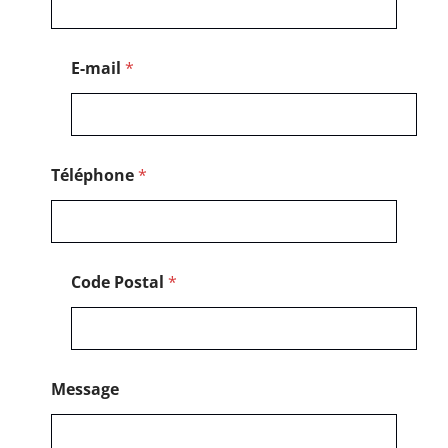
C
o
d
e
E-mail
*
N
o
m
Téléphone
*
Code Postal
*
Message