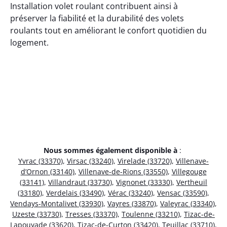
Installation volet roulant contribuent ainsi à
préserver la fiabilité et la durabilité des volets
roulants tout en améliorant le confort quotidien du
logement.
Nous sommes également disponible à
:
Yvrac (33370)
,
Virsac (33240)
,
Virelade (33720)
,
Villenave-
d’Ornon (33140)
,
Villenave-de-Rions (33550)
,
Villegouge
(33141)
,
Villandraut (33730)
,
Vignonet (33330)
,
Vertheuil
(33180)
,
Verdelais (33490)
,
Vérac (33240)
,
Vensac (33590)
,
Vendays-Montalivet (33930)
,
Vayres (33870)
,
Valeyrac (33340)
,
Uzeste (33730)
,
Tresses (33370)
,
Toulenne (33210)
,
Tizac-de-
Lapouyade (33620)
,
Tizac-de-Curton (33420)
,
Teuillac (33710)
,