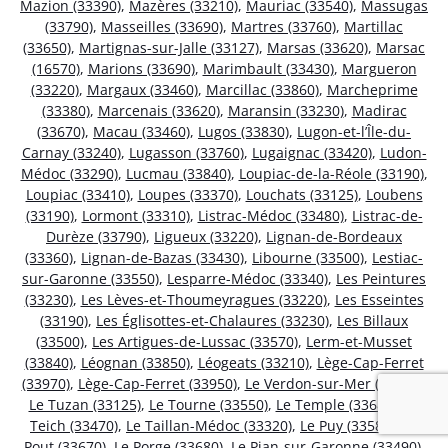
Mazion (33390)
,
Mazères (33210)
,
Mauriac (33540)
,
Massugas
(33790)
,
Masseilles (33690)
,
Martres (33760)
,
Martillac
(33650)
,
Martignas-sur-Jalle (33127)
,
Marsas (33620)
,
Marsac
(16570)
,
Marions (33690)
,
Marimbault (33430)
,
Margueron
(33220)
,
Margaux (33460)
,
Marcillac (33860)
,
Marcheprime
(33380)
,
Marcenais (33620)
,
Maransin (33230)
,
Madirac
(33670)
,
Macau (33460)
,
Lugos (33830)
,
Lugon-et-l’Île-du-
Carnay (33240)
,
Lugasson (33760)
,
Lugaignac (33420)
,
Ludon-
Médoc (33290)
,
Lucmau (33840)
,
Loupiac-de-la-Réole (33190)
,
Loupiac (33410)
,
Loupes (33370)
,
Louchats (33125)
,
Loubens
(33190)
,
Lormont (33310)
,
Listrac-Médoc (33480)
,
Listrac-de-
Durèze (33790)
,
Ligueux (33220)
,
Lignan-de-Bordeaux
(33360)
,
Lignan-de-Bazas (33430)
,
Libourne (33500)
,
Lestiac-
sur-Garonne (33550)
,
Lesparre-Médoc (33340)
,
Les Peintures
(33230)
,
Les Lèves-et-Thoumeyragues (33220)
,
Les Esseintes
(33190)
,
Les Églisottes-et-Chalaures (33230)
,
Les Billaux
(33500)
,
Les Artigues-de-Lussac (33570)
,
Lerm-et-Musset
(33840)
,
Léognan (33850)
,
Léogeats (33210)
,
Lège-Cap-Ferret
(33970)
,
Lège-Cap-Ferret (33950)
,
Le Verdon-sur-Mer (33123)
,
Le Tuzan (33125)
,
Le Tourne (33550)
,
Le Temple (33680)
,
Le
Teich (33470)
,
Le Taillan-Médoc (33320)
,
Le Puy (33580)
,
Le
Pout (33670)
,
Le Porge (33680)
,
Le Pian-sur-Garonne (33490)
,