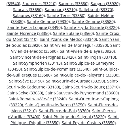
(33540)
,
Sauternes (33210)
,
Saumos (33680)
,
Saugon (33920)
,
Saucats (33650)
,
Samonac (33710)
,
Sallebœuf (33370)
,
Salaunes (33160)
,
Sainte-Terre (33350)
,
Sainte-Hélène
(33480)
,
Sainte-Gemme (79330)
,
Sainte-Gemme (33580)
,
Sainte-Foy-la-Longue (33490)
,
Sainte-Foy-la-Grande (33220)
,
Sainte-Florence (33350)
,
Sainte-Eulalie (33560)
,
Sainte-Croix-
du-Mont (33410)
,
Saint-Yzans-de-Médoc (33340)
,
Saint-Yzan-
de-Soudiac (33920)
,
Saint-Vivien-de-Monségur (33580)
,
Saint-
Vivien-de-Médoc (33590)
,
Saint-Vivien-de-Blaye (33920)
,
Saint-Vincent-de-Pertignas (33420)
,
Saint-Trojan (33710)
,
Saint-Symphorien (33113)
,
Saint-Sulpice-et-Cameyrac
(33450)
,
Saint-Sulpice-de-Pommiers (33540)
,
Saint-Sulpice-
de-Guilleragues (33580)
,
Saint-Sulpice-de-Faleyrens (33330)
,
Saint-Sève (33190)
,
Saint-Seurin-de-Cursac (33390)
,
Saint-
Seurin-de-Cadourne (33180)
,
Saint-Seurin-de-Bourg (33710)
,
Saint-Selve (33650)
,
Saint-Sauveur-de-Puynormand (33660)
,
Saint-Romain-la-Virvée (33240)
,
Saint-Quentin-de-Caplong
(33220)
,
Saint-Quentin-de-Baron (33750)
,
Saint-Pierre-de-
Mons (33210)
,
Saint-Pierre-de-Bat (33760)
,
Saint-Pierre-
d’Aurillac (33490)
,
Saint-Philippe-du-Seignal (33220)
,
Saint-
Philippe-d’Aiguille (33350)
,
Saint-Pey-de-Castets (33350)
,