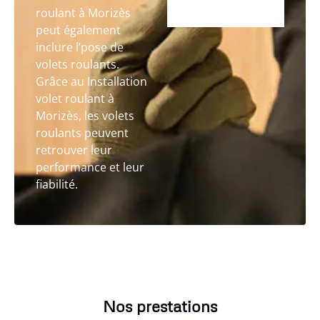
roulant à Morizès
peut également
inclure l’pose de
volets roulants.
Grâce au Installation
volet roulant à
Morizès, les volets
roulants peuvent
retrouver leur
performance et leur
fiabilité.
Nos prestations