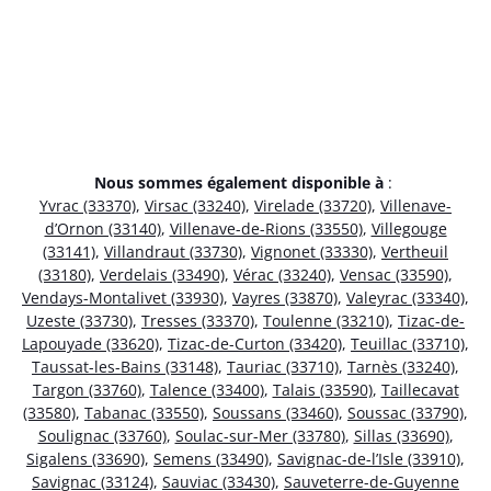
Nous sommes également disponible à
:
Yvrac (33370)
,
Virsac (33240)
,
Virelade (33720)
,
Villenave-
d’Ornon (33140)
,
Villenave-de-Rions (33550)
,
Villegouge
(33141)
,
Villandraut (33730)
,
Vignonet (33330)
,
Vertheuil
(33180)
,
Verdelais (33490)
,
Vérac (33240)
,
Vensac (33590)
,
Vendays-Montalivet (33930)
,
Vayres (33870)
,
Valeyrac (33340)
,
Uzeste (33730)
,
Tresses (33370)
,
Toulenne (33210)
,
Tizac-de-
Lapouyade (33620)
,
Tizac-de-Curton (33420)
,
Teuillac (33710)
,
Taussat-les-Bains (33148)
,
Tauriac (33710)
,
Tarnès (33240)
,
Targon (33760)
,
Talence (33400)
,
Talais (33590)
,
Taillecavat
(33580)
,
Tabanac (33550)
,
Soussans (33460)
,
Soussac (33790)
,
Soulignac (33760)
,
Soulac-sur-Mer (33780)
,
Sillas (33690)
,
Sigalens (33690)
,
Semens (33490)
,
Savignac-de-l’Isle (33910)
,
Savignac (33124)
,
Sauviac (33430)
,
Sauveterre-de-Guyenne