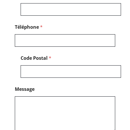
s
a
g
e
Téléphone
*
Code Postal
*
Message