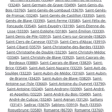
(33240)
,
Saint-Germain-de-Grave (33490)
,
Saint-Genis-du-
Bois (33760)
,
Saint-Genès-de-Lombaud (33670)
,
Saint-Genès-
de-Fronsac (33240)
,
Saint-Genès-de-Castillon (33350)
,
Saint-
Genès-de-Blaye (33390)
,
Saint-Ferme (33580)
,
Saint-Félix-de-
Foncaude (33540)
,
Saint-Exupéry (33190)
,
Saint-Étienne-de-
Lisse (33330)
,
Saint-Estèphe (33180)
,
Saint-Émilion (33330)
,
Saint-Denis-de-Pile (33910)
,
Saint-Ciers-sur-Gironde (33820)
,
Saint-Ciers-de-Canesse (33710)
,
Saint-Ciers-d’Abzac (33910)
,
Saint-Cibard (33570)
,
Saint-Christophe-des-Bardes (33330)
,
Saint-Christophe-de-Double (33230)
,
Saint-Christoly-Médoc
(33340)
,
Saint-Christoly-de-Blaye (33920)
,
Saint-Caprais-de-
Bordeaux (33880)
,
Saint-Caprais-de-Blaye (33820)
,
Saint-
Brice (33540)
,
Saint-Avit-Saint-Nazaire (33220)
,
Saint-Avit-de-
Soulège (33220)
,
Saint-Aubin-de-Médoc (33160)
,
Saint-Aubin-
de-Branne (33420)
,
Saint-Aubin-de-Blaye (33820)
,
Saint-
Antoine-sur-l’Isle (33660)
,
Saint-Antoine-du-Queyret (33790)
,
Saint-Antoine (33240)
,
Saint-Androny (33390)
,
Saint-André-
et-Appelles (33220)
,
Saint-André-du-Bois (33490)
,
Saint-
André-de-Cubzac (33240)
,
Saint-Aignan (33126)
,
Saillans
(33141)
,
Sadirac (33670)
,
Sablons (33910)
,
Ruch (33350)
,
Roquebrune (33580)
,
Romagne (86700)
,
Romagne (33760)
,