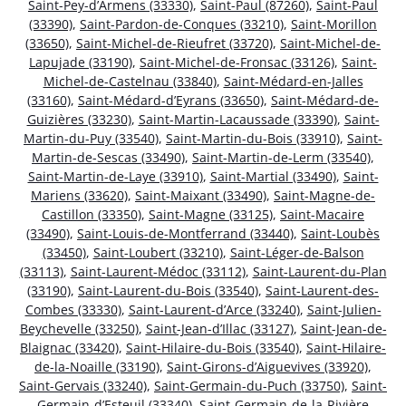
Saint-Pey-d’Armens (33330)
,
Saint-Paul (87260)
,
Saint-Paul
(33390)
,
Saint-Pardon-de-Conques (33210)
,
Saint-Morillon
(33650)
,
Saint-Michel-de-Rieufret (33720)
,
Saint-Michel-de-
Lapujade (33190)
,
Saint-Michel-de-Fronsac (33126)
,
Saint-
Michel-de-Castelnau (33840)
,
Saint-Médard-en-Jalles
(33160)
,
Saint-Médard-d’Eyrans (33650)
,
Saint-Médard-de-
Guizières (33230)
,
Saint-Martin-Lacaussade (33390)
,
Saint-
Martin-du-Puy (33540)
,
Saint-Martin-du-Bois (33910)
,
Saint-
Martin-de-Sescas (33490)
,
Saint-Martin-de-Lerm (33540)
,
Saint-Martin-de-Laye (33910)
,
Saint-Martial (33490)
,
Saint-
Mariens (33620)
,
Saint-Maixant (33490)
,
Saint-Magne-de-
Castillon (33350)
,
Saint-Magne (33125)
,
Saint-Macaire
(33490)
,
Saint-Louis-de-Montferrand (33440)
,
Saint-Loubès
(33450)
,
Saint-Loubert (33210)
,
Saint-Léger-de-Balson
(33113)
,
Saint-Laurent-Médoc (33112)
,
Saint-Laurent-du-Plan
(33190)
,
Saint-Laurent-du-Bois (33540)
,
Saint-Laurent-des-
Combes (33330)
,
Saint-Laurent-d’Arce (33240)
,
Saint-Julien-
Beychevelle (33250)
,
Saint-Jean-d’Illac (33127)
,
Saint-Jean-de-
Blaignac (33420)
,
Saint-Hilaire-du-Bois (33540)
,
Saint-Hilaire-
de-la-Noaille (33190)
,
Saint-Girons-d’Aiguevives (33920)
,
Saint-Gervais (33240)
,
Saint-Germain-du-Puch (33750)
,
Saint-
Germain-d’Esteuil (33340)
,
Saint-Germain-de-la-Rivière