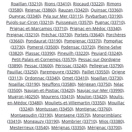
Roaillan (33210)
,
Rions (33410)
,
Riocaud (33220)
,
Rimons
(33580)
,
Reignac (33860)
,
Rauzan (33420)
,
Quinsac (33360)
,
Queyrac (33340)
,
Pyla sur Mer (33115)
,
Puybarban (33190)
,
Pujols-sur-Ciron (33210)
,
Puisseguin (33570)
,
Pugnac (33710)
,
Prignac-et-Marcamps (33710)
,
Prignac-en-Médoc (33340)
,
Preignac (33210)
,
Préchac (33730)
,
Portets (33640)
,
Porchères
(33660)
,
Pondaurat (33190)
,
Pompignac (33370)
,
Pompéjac
(33730)
,
Pomerol (33500)
,
Podensac (33720)
,
Pleine-Selve
(33820)
,
Plassac (33390)
,
Pineuilh (33220)
,
Peujard (33240)
,
Petit-Palais-et-Cornemps (33570)
,
Pessac-sur-Dordogne
(33890)
,
Pessac (33600)
,
Périssac (33240)
,
Pellegrue (33790)
,
Pauillac (33250)
,
Parempuyre (33290)
,
Paillet (33550)
,
Origne
(33113)
,
Ordonnac (33340)
,
Omet (33410)
,
Noaillan (33730)
,
Noaillac (33190)
,
Neuffons (33580)
,
Nérigean (33750)
,
Néac
(33500)
,
Naujan-et-Postiac (33420)
,
Naujac-sur-Mer (33990)
,
Mugron (40250)
,
Mourens (33410)
,
Moulon (33420)
,
Moulis-
en-Médoc (33480)
,
Mouliets-et-Villemartin (33350)
,
Mouillac
(33240)
,
Montussan (33450)
,
Montignac (33760)
,
Montagoudin (33190)
,
Montagne (33570)
,
Monprimblanc
(33410)
,
Mongauzy (33190)
,
Mombrier (33710)
,
Mios (33380)
,
Mesterrieux (33540)
,
Mérignas (33350)
,
Mérignac (33700)
,