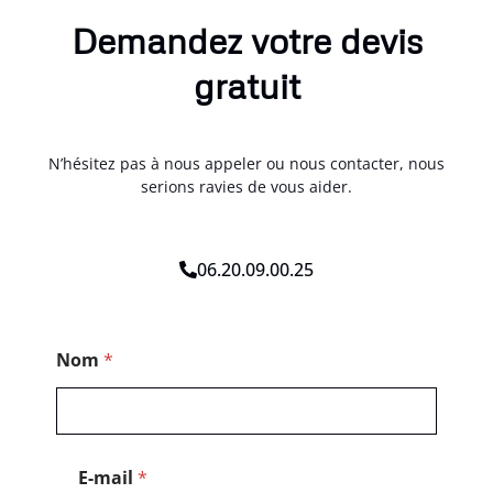
Demandez votre devis
gratuit
N’hésitez pas à nous appeler ou nous contacter, nous
serions ravies de vous aider.
06.20.09.00.25
*
Nom
*
C
o
d
e
M
e
E-mail
*
s