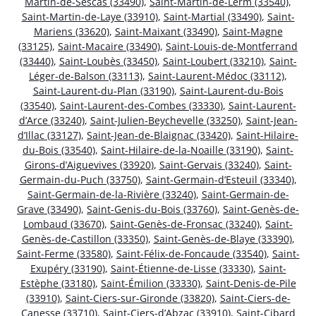
Martin-de-Sescas (33490)
,
Saint-Martin-de-Lerm (33540)
,
Saint-Martin-de-Laye (33910)
,
Saint-Martial (33490)
,
Saint-
Mariens (33620)
,
Saint-Maixant (33490)
,
Saint-Magne
(33125)
,
Saint-Macaire (33490)
,
Saint-Louis-de-Montferrand
(33440)
,
Saint-Loubès (33450)
,
Saint-Loubert (33210)
,
Saint-
Léger-de-Balson (33113)
,
Saint-Laurent-Médoc (33112)
,
Saint-Laurent-du-Plan (33190)
,
Saint-Laurent-du-Bois
(33540)
,
Saint-Laurent-des-Combes (33330)
,
Saint-Laurent-
d’Arce (33240)
,
Saint-Julien-Beychevelle (33250)
,
Saint-Jean-
d’Illac (33127)
,
Saint-Jean-de-Blaignac (33420)
,
Saint-Hilaire-
du-Bois (33540)
,
Saint-Hilaire-de-la-Noaille (33190)
,
Saint-
Girons-d’Aiguevives (33920)
,
Saint-Gervais (33240)
,
Saint-
Germain-du-Puch (33750)
,
Saint-Germain-d’Esteuil (33340)
,
Saint-Germain-de-la-Rivière (33240)
,
Saint-Germain-de-
Grave (33490)
,
Saint-Genis-du-Bois (33760)
,
Saint-Genès-de-
Lombaud (33670)
,
Saint-Genès-de-Fronsac (33240)
,
Saint-
Genès-de-Castillon (33350)
,
Saint-Genès-de-Blaye (33390)
,
Saint-Ferme (33580)
,
Saint-Félix-de-Foncaude (33540)
,
Saint-
Exupéry (33190)
,
Saint-Étienne-de-Lisse (33330)
,
Saint-
Estèphe (33180)
,
Saint-Émilion (33330)
,
Saint-Denis-de-Pile
(33910)
,
Saint-Ciers-sur-Gironde (33820)
,
Saint-Ciers-de-
Canesse (33710)
,
Saint-Ciers-d’Abzac (33910)
,
Saint-Cibard