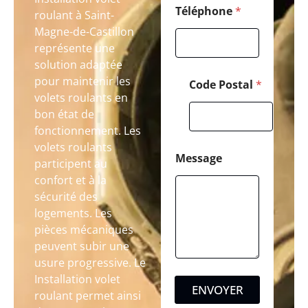
Téléphone
*
roulant à Saint-
Magne-de-Castillon
représente une
solution adaptée
pour maintenir les
Code Postal
*
volets roulants en
bon état de
fonctionnement. Les
volets roulants
Message
participent au
confort et à la
sécurité des
logements. Les
pièces mécaniques
peuvent subir une
usure progressive. Le
Installation volet
ENVOYER
roulant permet ainsi