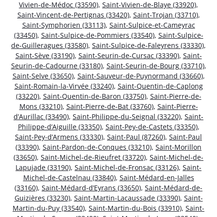
Vivien-de-Médoc (33590)
,
Saint-Vivien-de-Blaye (33920)
,
Saint-Vincent-de-Pertignas (33420)
,
Saint-Trojan (33710)
,
Saint-Symphorien (33113)
,
Saint-Sulpice-et-Cameyrac
(33450)
,
Saint-Sulpice-de-Pommiers (33540)
,
Saint-Sulpice-
de-Guilleragues (33580)
,
Saint-Sulpice-de-Faleyrens (33330)
,
Saint-Sève (33190)
,
Saint-Seurin-de-Cursac (33390)
,
Saint-
Seurin-de-Cadourne (33180)
,
Saint-Seurin-de-Bourg (33710)
,
Saint-Selve (33650)
,
Saint-Sauveur-de-Puynormand (33660)
,
Saint-Romain-la-Virvée (33240)
,
Saint-Quentin-de-Caplong
(33220)
,
Saint-Quentin-de-Baron (33750)
,
Saint-Pierre-de-
Mons (33210)
,
Saint-Pierre-de-Bat (33760)
,
Saint-Pierre-
d’Aurillac (33490)
,
Saint-Philippe-du-Seignal (33220)
,
Saint-
Philippe-d’Aiguille (33350)
,
Saint-Pey-de-Castets (33350)
,
Saint-Pey-d’Armens (33330)
,
Saint-Paul (87260)
,
Saint-Paul
(33390)
,
Saint-Pardon-de-Conques (33210)
,
Saint-Morillon
(33650)
,
Saint-Michel-de-Rieufret (33720)
,
Saint-Michel-de-
Lapujade (33190)
,
Saint-Michel-de-Fronsac (33126)
,
Saint-
Michel-de-Castelnau (33840)
,
Saint-Médard-en-Jalles
(33160)
,
Saint-Médard-d’Eyrans (33650)
,
Saint-Médard-de-
Guizières (33230)
,
Saint-Martin-Lacaussade (33390)
,
Saint-
Martin-du-Puy (33540)
,
Saint-Martin-du-Bois (33910)
,
Saint-