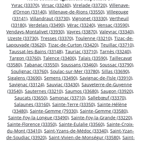
Yvrac (33370)
,
Virsac (33240)
,
Virelade (33720)
,
Villenave-
d’Ornon (33140)
,
Villenave-de-Rions (33550)
,
Villegouge
(33141)
,
Villandraut (33730)
,
Vignonet (33330)
,
Vertheuil
(33180)
,
Verdelais (33490)
,
Vérac (33240)
,
Vensac (33590)
,
Vendays-Montalivet (33930)
,
Vayres (33870)
,
Valeyrac (33340)
,
Uzeste (33730)
,
Tresses (33370)
,
Toulenne (33210)
,
Tizac-de-
Lapouyade (33620)
,
Tizac-de-Curton (33420)
,
Teuillac (33710)
,
Taussat-les-Bains (33148)
,
Tauriac (33710)
,
Tarnès (33240)
,
Targon (33760)
,
Talence (33400)
,
Talais (33590)
,
Taillecavat
(33580)
,
Tabanac (33550)
,
Soussans (33460)
,
Soussac (33790)
,
Soulignac (33760)
,
Soulac-sur-Mer (33780)
,
Sillas (33690)
,
Sigalens (33690)
,
Semens (33490)
,
Savignac-de-l’Isle (33910)
,
Savignac (33124)
,
Sauviac (33430)
,
Sauveterre-de-Guyenne
(33540)
,
Sauternes (33210)
,
Saumos (33680)
,
Saugon (33920)
,
Saucats (33650)
,
Samonac (33710)
,
Sallebœuf (33370)
,
Salaunes (33160)
,
Sainte-Terre (33350)
,
Sainte-Hélène
(33480)
,
Sainte-Gemme (79330)
,
Sainte-Gemme (33580)
,
Sainte-Foy-la-Longue (33490)
,
Sainte-Foy-la-Grande (33220)
,
Sainte-Florence (33350)
,
Sainte-Eulalie (33560)
,
Sainte-Croix-
du-Mont (33410)
,
Saint-Yzans-de-Médoc (33340)
,
Saint-Yzan-
de-Soudiac (33920)
,
Saint-Vivien-de-Monségur (33580)
,
Saint-