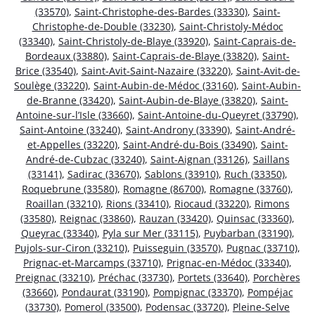
(33570)
,
Saint-Christophe-des-Bardes (33330)
,
Saint-
Christophe-de-Double (33230)
,
Saint-Christoly-Médoc
(33340)
,
Saint-Christoly-de-Blaye (33920)
,
Saint-Caprais-de-
Bordeaux (33880)
,
Saint-Caprais-de-Blaye (33820)
,
Saint-
Brice (33540)
,
Saint-Avit-Saint-Nazaire (33220)
,
Saint-Avit-de-
Soulège (33220)
,
Saint-Aubin-de-Médoc (33160)
,
Saint-Aubin-
de-Branne (33420)
,
Saint-Aubin-de-Blaye (33820)
,
Saint-
Antoine-sur-l’Isle (33660)
,
Saint-Antoine-du-Queyret (33790)
,
Saint-Antoine (33240)
,
Saint-Androny (33390)
,
Saint-André-
et-Appelles (33220)
,
Saint-André-du-Bois (33490)
,
Saint-
André-de-Cubzac (33240)
,
Saint-Aignan (33126)
,
Saillans
(33141)
,
Sadirac (33670)
,
Sablons (33910)
,
Ruch (33350)
,
Roquebrune (33580)
,
Romagne (86700)
,
Romagne (33760)
,
Roaillan (33210)
,
Rions (33410)
,
Riocaud (33220)
,
Rimons
(33580)
,
Reignac (33860)
,
Rauzan (33420)
,
Quinsac (33360)
,
Queyrac (33340)
,
Pyla sur Mer (33115)
,
Puybarban (33190)
,
Pujols-sur-Ciron (33210)
,
Puisseguin (33570)
,
Pugnac (33710)
,
Prignac-et-Marcamps (33710)
,
Prignac-en-Médoc (33340)
,
Preignac (33210)
,
Préchac (33730)
,
Portets (33640)
,
Porchères
(33660)
,
Pondaurat (33190)
,
Pompignac (33370)
,
Pompéjac
(33730)
,
Pomerol (33500)
,
Podensac (33720)
,
Pleine-Selve