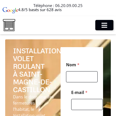
Téléphone :
06.20.09.00.25
4.8/5 basés sur 628 avis
INSTALLATION
VOLET
*
Nom
*
ROULANT
*
M
À SAINT-
e
s
MAGNE-DE-
s
CASTILLON
a
E-mail
*
g
Dans le domaine des
e
fermetures de
l’habitat, le
Installation volet