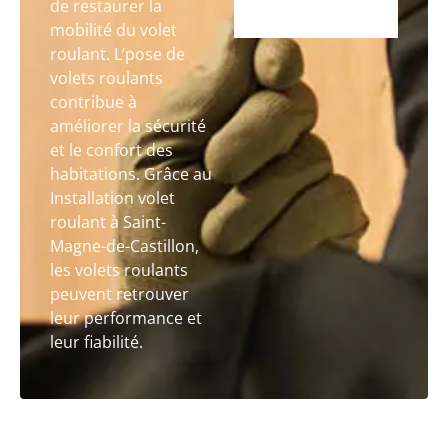
de restaurer la
mobilité du volet
roulant. L’pose de
volets roulants
contribue à
améliorer la sécurité
et le confort des
habitations. Grâce au
Installation volet
roulant à Saint-
Magne-de-Castillon,
les volets roulants
peuvent retrouver
leur performance et
leur fiabilité.