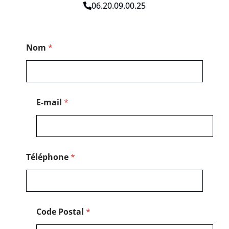
06.20.09.00.25
*
Nom
*
P
o
s
t
a
l
E-mail
*
T
é
l
é
p
h
Téléphone
*
o
n
e
Code Postal
*