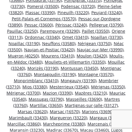
(33660)
,
Pondaurat (33190)
,
Pompignac (33370)
,
Pompéjac
(33730)
,
Pomerol (33500)
,
Podensac (33720)
,
Pleine-Selve
(33820)
,
Plassac (33390)
,
Pineuilh (33220)
,
Peujard (33240)
,
Petit-Palais-et-Cornemps (33570)
,
Pessac-sur-Dordogne
(33890)
,
Pessac (33600)
,
Périssac (33240)
,
Pellegrue (33790)
,
Pauillac (33250)
,
Parempuyre (33290)
,
Paillet (33550)
,
Origne
(33113)
,
Ordonnac (33340)
,
Omet (33410)
,
Noaillan (33730)
,
Noaillac (33190)
,
Neuffons (33580)
,
Nérigean (33750)
,
Néac
(33500)
,
Naujan-et-Postiac (33420)
,
Naujac-sur-Mer (33990)
,
Mugron (40250)
,
Mourens (33410)
,
Moulon (33420)
,
Moulis-
en-Médoc (33480)
,
Mouliets-et-Villemartin (33350)
,
Mouillac
(33240)
,
Morizès (33190)
,
Montussan (33450)
,
Montignac
(33760)
,
Montagoudin (33190)
,
Montagne (33570)
,
Monprimblanc (33410)
,
Mongauzy (33190)
,
Mombrier
(33710)
,
Mios (33380)
,
Mesterrieux (33540)
,
Mérignas (33350)
,
Mérignac (33700)
,
Mazion (33390)
,
Mazères (33210)
,
Mauriac
(33540)
,
Massugas (33790)
,
Masseilles (33690)
,
Martres
(33760)
,
Martillac (33650)
,
Martignas-sur-Jalle (33127)
,
Marsas (33620)
,
Marsac (16570)
,
Marions (33690)
,
Marimbault (33430)
,
Margueron (33220)
,
Margaux (33460)
,
Marcillac (33860)
,
Marcheprime (33380)
,
Marcenais (33620)
,
Maransin (33230)
,
Madirac (33670)
,
Macau (33460)
,
Lugos