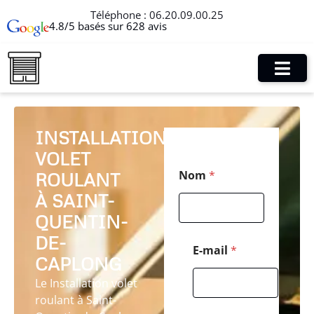
Téléphone :
06.20.09.00.25
4.8/5 basés sur 628 avis
INSTALLATION
VOLET
*
Nom
*
ROULANT
M
e
À SAINT-
s
s
QUENTIN-
a
DE-
g
E-mail
*
e
CAPLONG
C
Le Installation volet
o
d
roulant à Saint-
e