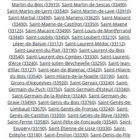
Martin-du-Bois (33910)
,
Saint-Martin-de-Sescas (33490)
,
Saint-Martin-de-Lerm (33540)
,
Saint-Martin-de-Laye (33910)
,
Saint-Martial (33490)
,
Saint-Mariens (33620)
,
Saint-Maixant
(33490)
,
Saint-Magne-de-Castillon (33350)
,
Saint-Magne
(33125)
,
Saint-Macaire (33490)
,
Saint-Louis-de-Montferrand
(33440)
,
Saint-Loubès (33450)
,
Saint-Loubert (33210)
,
Saint-
Léger-de-Balson (33113)
,
Saint-Laurent-Médoc (33112)
,
Saint-Laurent-du-Plan (33190)
,
Saint-Laurent-du-Bois
(33540)
,
Saint-Laurent-des-Combes (33330)
,
Saint-Laurent-
d’Arce (33240)
,
Saint-Julien-Beychevelle (33250)
,
Saint-Jean-
d’Illac (33127)
,
Saint-Jean-de-Blaignac (33420)
,
Saint-Hilaire-
du-Bois (33540)
,
Saint-Hilaire-de-la-Noaille (33190)
,
Saint-
Girons-d’Aiguevives (33920)
,
Saint-Gervais (33240)
,
Saint-
Germain-du-Puch (33750)
,
Saint-Germain-d’Esteuil (33340)
,
Saint-Germain-de-la-Rivière (33240)
,
Saint-Germain-de-
Grave (33490)
,
Saint-Genis-du-Bois (33760)
,
Saint-Genès-de-
Lombaud (33670)
,
Saint-Genès-de-Fronsac (33240)
,
Saint-
Genès-de-Castillon (33350)
,
Saint-Genès-de-Blaye (33390)
,
Saint-Ferme (33580)
,
Saint-Félix-de-Foncaude (33540)
,
Saint-
Exupéry (33190)
,
Saint-Étienne-de-Lisse (33330)
,
Saint-
Estèphe (33180)
,
Saint-Émilion (33330)
,
Saint-Denis-de-Pile