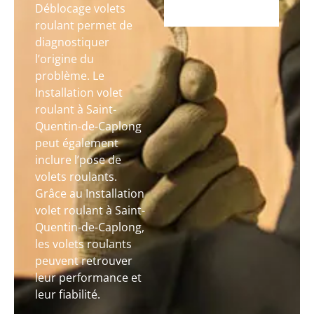
Déblocage volets
roulant permet de
diagnostiquer
l’origine du
problème. Le
Installation volet
roulant à Saint-
Quentin-de-Caplong
peut également
inclure l’pose de
volets roulants.
Grâce au Installation
volet roulant à Saint-
Quentin-de-Caplong,
les volets roulants
peuvent retrouver
leur performance et
leur fiabilité.