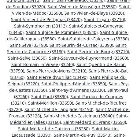
du-Mont (33410)
,
Saint-Yzans-de-Médoc (33340)
,
Saint-Yzan-
de-Soudiac (33920)
,
Saint-Vivien-de-Monségur (33580)
,
Saint-
Vivien-de-Médoc (33590)
,
Saint-Vivien-de-Blaye (33920)
,
Saint-Vincent-de-Pertignas (33420)
,
Saint-Trojan (33710)
,
Saint-Symphorien (33113)
,
Saint-Sulpice-et-Cameyrac
(33450)
,
Saint-Sulpice-de-Pommiers (33540)
,
Saint-Sulpice-
de-Guilleragues (33580)
,
Saint-Sulpice-de-Faleyrens (33330)
,
Saint-Sève (33190)
,
Saint-Seurin-de-Cursac (33390)
,
Saint-
Seurin-de-Cadourne (33180)
,
Saint-Seurin-de-Bourg (33710)
,
Saint-Selve (33650)
,
Saint-Sauveur-de-Puynormand (33660)
,
Saint-Romain-la-Virvée (33240)
,
Saint-Quentin-de-Baron
(33750)
,
Saint-Pierre-de-Mons (33210)
,
Saint-Pierre-de-Bat
(33760)
,
Saint-Pierre-d’Aurillac (33490)
,
Saint-Philippe-du-
Seignal (33220)
,
Saint-Philippe-d’Aiguille (33350)
,
Saint-Pey-
de-Castets (33350)
,
Saint-Pey-d’Armens (33330)
,
Saint-Paul
(87260)
,
Saint-Paul (33390)
,
Saint-Pardon-de-Conques
(33210)
,
Saint-Morillon (33650)
,
Saint-Michel-de-Rieufret
(33720)
,
Saint-Michel-de-Lapujade (33190)
,
Saint-Michel-de-
Fronsac (33126)
,
Saint-Michel-de-Castelnau (33840)
,
Saint-
Médard-en-Jalles (33160)
,
Saint-Médard-d’Eyrans (33650)
,
Saint-Médard-de-Guizières (33230)
,
Saint-Martin-
Lacaussade (33390)
,
Saint-Martin-du-Puy (33540)
,
Saint-