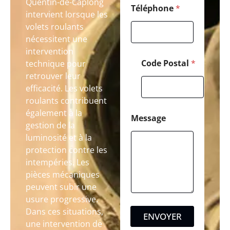
Quentin-de-Caplong
Téléphone
*
intervient lorsque les
volets roulants
nécessitent une
intervention
Code Postal
*
technique pour
retrouver leur
efficacité. Les volets
roulants contribuent
également à la
Message
gestion de la
luminosité et à la
protection contre les
intempéries. Les
pièces mécaniques
peuvent subir une
usure progressive.
Dans ces situations,
ENVOYER
une intervention de