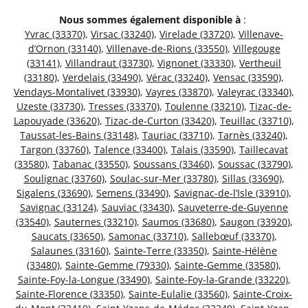
Nous sommes également disponible à
:
Yvrac (33370)
,
Virsac (33240)
,
Virelade (33720)
,
Villenave-
d’Ornon (33140)
,
Villenave-de-Rions (33550)
,
Villegouge
(33141)
,
Villandraut (33730)
,
Vignonet (33330)
,
Vertheuil
(33180)
,
Verdelais (33490)
,
Vérac (33240)
,
Vensac (33590)
,
Vendays-Montalivet (33930)
,
Vayres (33870)
,
Valeyrac (33340)
,
Uzeste (33730)
,
Tresses (33370)
,
Toulenne (33210)
,
Tizac-de-
Lapouyade (33620)
,
Tizac-de-Curton (33420)
,
Teuillac (33710)
,
Taussat-les-Bains (33148)
,
Tauriac (33710)
,
Tarnès (33240)
,
Targon (33760)
,
Talence (33400)
,
Talais (33590)
,
Taillecavat
(33580)
,
Tabanac (33550)
,
Soussans (33460)
,
Soussac (33790)
,
Soulignac (33760)
,
Soulac-sur-Mer (33780)
,
Sillas (33690)
,
Sigalens (33690)
,
Semens (33490)
,
Savignac-de-l’Isle (33910)
,
Savignac (33124)
,
Sauviac (33430)
,
Sauveterre-de-Guyenne
(33540)
,
Sauternes (33210)
,
Saumos (33680)
,
Saugon (33920)
,
Saucats (33650)
,
Samonac (33710)
,
Sallebœuf (33370)
,
Salaunes (33160)
,
Sainte-Terre (33350)
,
Sainte-Hélène
(33480)
,
Sainte-Gemme (79330)
,
Sainte-Gemme (33580)
,
Sainte-Foy-la-Longue (33490)
,
Sainte-Foy-la-Grande (33220)
,
Sainte-Florence (33350)
,
Sainte-Eulalie (33560)
,
Sainte-Croix-