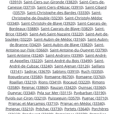
(33910)
,
Saint-Ciers-sur-Gironde (33820)
,
Saint-Ciers-de-
Canesse (33710)
,
Saint-Ciers-d’Abzac (33910)
,
Saint-Cibard
(33570)
,
Saint-Christophe-des-Bardes (33330)
,
Saint-
Christophe-de-Double (33230)
,
Saint-Christoly-Médoc
(33340)
,
Saint-Christoly-de-Blaye (33920)
,
Saint-Caprais-de-
Bordeaux (33880)
,
Saint-Caprais-de-Blaye (33820)
,
Saint-
Brice (33540)
,
Saint-Avit-Saint-Nazaire (33220)
,
Saint-Avit-de-
Soulège (33220)
,
Saint-Aubin-de-Médoc (33160)
,
Saint-Aubin-
de-Branne (33420)
,
Saint-Aubin-de-Blaye (33820)
,
Saint-
Antoine-sur-l’Isle (33660)
,
Saint-Antoine-du-Queyret (33790)
,
Saint-Antoine (33240)
,
Saint-Androny (33390)
,
Saint-André-
et-Appelles (33220)
,
Saint-André-du-Bois (33490)
,
Saint-
André-de-Cubzac (33240)
,
Saint-Aignan (33126)
,
Saillans
(33141)
,
Sadirac (33670)
,
Sablons (33910)
,
Ruch (33350)
,
Roquebrune (33580)
,
Romagne (86700)
,
Romagne (33760)
,
Roaillan (33210)
,
Rions (33410)
,
Riocaud (33220)
,
Rimons
(33580)
,
Reignac (33860)
,
Rauzan (33420)
,
Quinsac (33360)
,
Queyrac (33340)
,
Pyla sur Mer (33115)
,
Puybarban (33190)
,
Pujols-sur-Ciron (33210)
,
Puisseguin (33570)
,
Pugnac (33710)
,
Prignac-et-Marcamps (33710)
,
Prignac-en-Médoc (33340)
,
Preignac (33210)
,
Préchac (33730)
,
Portets (33640)
,
Porchères