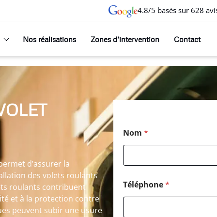
4.8/5 basés sur 628 avi
Nos réalisations
Zones d’intervention
Contact
VOLET
Nom
*
 permet d’assurer la
tallation des volets roulants
Téléphone
*
lets roulants contribuent
té et à la protection contre
ues peuvent subir une usure