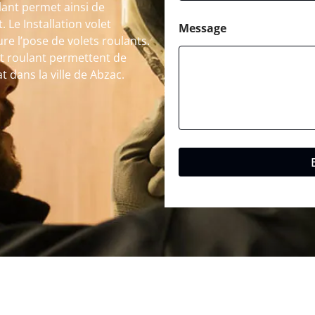
ulant permet ainsi de
. Le Installation volet
Message
re l’pose de volets roulants.
let roulant permettent de
t dans la ville de Abzac.