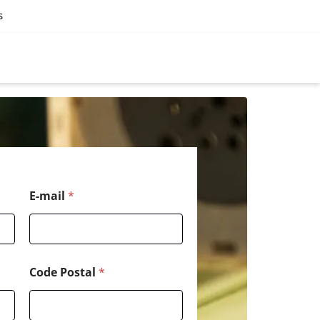
s
*
E-mail
*
*
*
Code Postal
*