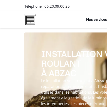
Téléphone :
06.20.09.00.25
Nos services
INSTALLATION 
ROULANT
À ABZAC
Le Installation volet roulant à Abzac
réparation, la remise en état et l’ins
utilisés dans les habitations. Les vo
également à la gestion de la luminosi
les intempéries. Les pièces mécaniq