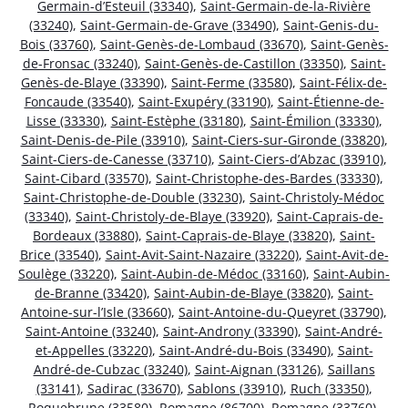
Germain-d’Esteuil (33340)
,
Saint-Germain-de-la-Rivière
(33240)
,
Saint-Germain-de-Grave (33490)
,
Saint-Genis-du-
Bois (33760)
,
Saint-Genès-de-Lombaud (33670)
,
Saint-Genès-
de-Fronsac (33240)
,
Saint-Genès-de-Castillon (33350)
,
Saint-
Genès-de-Blaye (33390)
,
Saint-Ferme (33580)
,
Saint-Félix-de-
Foncaude (33540)
,
Saint-Exupéry (33190)
,
Saint-Étienne-de-
Lisse (33330)
,
Saint-Estèphe (33180)
,
Saint-Émilion (33330)
,
Saint-Denis-de-Pile (33910)
,
Saint-Ciers-sur-Gironde (33820)
,
Saint-Ciers-de-Canesse (33710)
,
Saint-Ciers-d’Abzac (33910)
,
Saint-Cibard (33570)
,
Saint-Christophe-des-Bardes (33330)
,
Saint-Christophe-de-Double (33230)
,
Saint-Christoly-Médoc
(33340)
,
Saint-Christoly-de-Blaye (33920)
,
Saint-Caprais-de-
Bordeaux (33880)
,
Saint-Caprais-de-Blaye (33820)
,
Saint-
Brice (33540)
,
Saint-Avit-Saint-Nazaire (33220)
,
Saint-Avit-de-
Soulège (33220)
,
Saint-Aubin-de-Médoc (33160)
,
Saint-Aubin-
de-Branne (33420)
,
Saint-Aubin-de-Blaye (33820)
,
Saint-
Antoine-sur-l’Isle (33660)
,
Saint-Antoine-du-Queyret (33790)
,
Saint-Antoine (33240)
,
Saint-Androny (33390)
,
Saint-André-
et-Appelles (33220)
,
Saint-André-du-Bois (33490)
,
Saint-
André-de-Cubzac (33240)
,
Saint-Aignan (33126)
,
Saillans
(33141)
,
Sadirac (33670)
,
Sablons (33910)
,
Ruch (33350)
,
Roquebrune (33580)
,
Romagne (86700)
,
Romagne (33760)
,