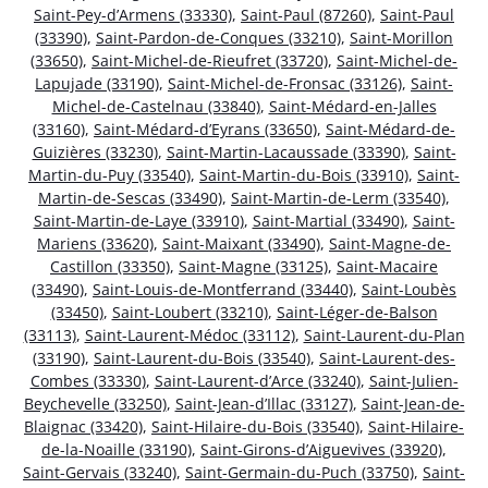
Saint-Pey-d’Armens (33330)
,
Saint-Paul (87260)
,
Saint-Paul
(33390)
,
Saint-Pardon-de-Conques (33210)
,
Saint-Morillon
(33650)
,
Saint-Michel-de-Rieufret (33720)
,
Saint-Michel-de-
Lapujade (33190)
,
Saint-Michel-de-Fronsac (33126)
,
Saint-
Michel-de-Castelnau (33840)
,
Saint-Médard-en-Jalles
(33160)
,
Saint-Médard-d’Eyrans (33650)
,
Saint-Médard-de-
Guizières (33230)
,
Saint-Martin-Lacaussade (33390)
,
Saint-
Martin-du-Puy (33540)
,
Saint-Martin-du-Bois (33910)
,
Saint-
Martin-de-Sescas (33490)
,
Saint-Martin-de-Lerm (33540)
,
Saint-Martin-de-Laye (33910)
,
Saint-Martial (33490)
,
Saint-
Mariens (33620)
,
Saint-Maixant (33490)
,
Saint-Magne-de-
Castillon (33350)
,
Saint-Magne (33125)
,
Saint-Macaire
(33490)
,
Saint-Louis-de-Montferrand (33440)
,
Saint-Loubès
(33450)
,
Saint-Loubert (33210)
,
Saint-Léger-de-Balson
(33113)
,
Saint-Laurent-Médoc (33112)
,
Saint-Laurent-du-Plan
(33190)
,
Saint-Laurent-du-Bois (33540)
,
Saint-Laurent-des-
Combes (33330)
,
Saint-Laurent-d’Arce (33240)
,
Saint-Julien-
Beychevelle (33250)
,
Saint-Jean-d’Illac (33127)
,
Saint-Jean-de-
Blaignac (33420)
,
Saint-Hilaire-du-Bois (33540)
,
Saint-Hilaire-
de-la-Noaille (33190)
,
Saint-Girons-d’Aiguevives (33920)
,
Saint-Gervais (33240)
,
Saint-Germain-du-Puch (33750)
,
Saint-