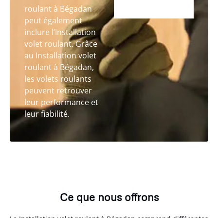
roulant à Bégadan
peut également
inclure l’Installation
volet roulant. Grâce
au Installation volet
roulant à Bégadan,
les volets roulants
peuvent retrouver
leur performance et
leur fiabilité.
Ce que nous offrons