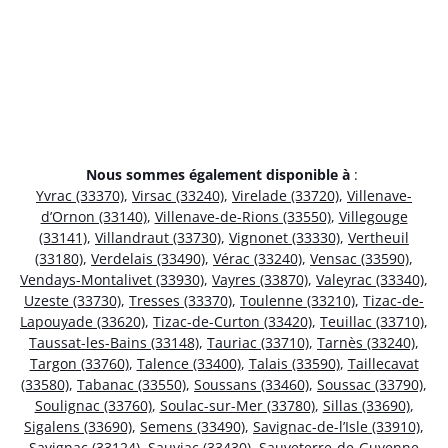
Nous sommes également disponible à
:
Yvrac (33370)
,
Virsac (33240)
,
Virelade (33720)
,
Villenave-
d’Ornon (33140)
,
Villenave-de-Rions (33550)
,
Villegouge
(33141)
,
Villandraut (33730)
,
Vignonet (33330)
,
Vertheuil
(33180)
,
Verdelais (33490)
,
Vérac (33240)
,
Vensac (33590)
,
Vendays-Montalivet (33930)
,
Vayres (33870)
,
Valeyrac (33340)
,
Uzeste (33730)
,
Tresses (33370)
,
Toulenne (33210)
,
Tizac-de-
Lapouyade (33620)
,
Tizac-de-Curton (33420)
,
Teuillac (33710)
,
Taussat-les-Bains (33148)
,
Tauriac (33710)
,
Tarnès (33240)
,
Targon (33760)
,
Talence (33400)
,
Talais (33590)
,
Taillecavat
(33580)
,
Tabanac (33550)
,
Soussans (33460)
,
Soussac (33790)
,
Soulignac (33760)
,
Soulac-sur-Mer (33780)
,
Sillas (33690)
,
Sigalens (33690)
,
Semens (33490)
,
Savignac-de-l’Isle (33910)
,
Savignac (33124)
,
Sauviac (33430)
,
Sauveterre-de-Guyenne