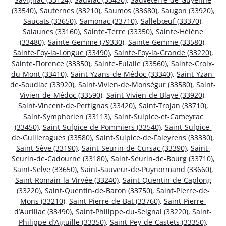
(33540)
,
Sauternes (33210)
,
Saumos (33680)
,
Saugon (33920)
,
Saucats (33650)
,
Samonac (33710)
,
Sallebœuf (33370)
,
Salaunes (33160)
,
Sainte-Terre (33350)
,
Sainte-Hélène
(33480)
,
Sainte-Gemme (79330)
,
Sainte-Gemme (33580)
,
Sainte-Foy-la-Longue (33490)
,
Sainte-Foy-la-Grande (33220)
,
Sainte-Florence (33350)
,
Sainte-Eulalie (33560)
,
Sainte-Croix-
du-Mont (33410)
,
Saint-Yzans-de-Médoc (33340)
,
Saint-Yzan-
de-Soudiac (33920)
,
Saint-Vivien-de-Monségur (33580)
,
Saint-
Vivien-de-Médoc (33590)
,
Saint-Vivien-de-Blaye (33920)
,
Saint-Vincent-de-Pertignas (33420)
,
Saint-Trojan (33710)
,
Saint-Symphorien (33113)
,
Saint-Sulpice-et-Cameyrac
(33450)
,
Saint-Sulpice-de-Pommiers (33540)
,
Saint-Sulpice-
de-Guilleragues (33580)
,
Saint-Sulpice-de-Faleyrens (33330)
,
Saint-Sève (33190)
,
Saint-Seurin-de-Cursac (33390)
,
Saint-
Seurin-de-Cadourne (33180)
,
Saint-Seurin-de-Bourg (33710)
,
Saint-Selve (33650)
,
Saint-Sauveur-de-Puynormand (33660)
,
Saint-Romain-la-Virvée (33240)
,
Saint-Quentin-de-Caplong
(33220)
,
Saint-Quentin-de-Baron (33750)
,
Saint-Pierre-de-
Mons (33210)
,
Saint-Pierre-de-Bat (33760)
,
Saint-Pierre-
d’Aurillac (33490)
,
Saint-Philippe-du-Seignal (33220)
,
Saint-
Philippe-d’Aiguille (33350)
,
Saint-Pey-de-Castets (33350)
,