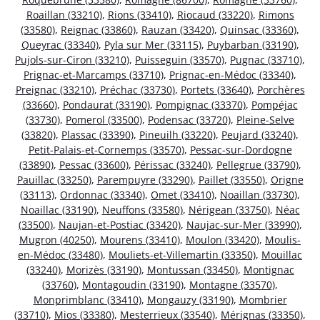
Roaillan (33210)
,
Rions (33410)
,
Riocaud (33220)
,
Rimons
(33580)
,
Reignac (33860)
,
Rauzan (33420)
,
Quinsac (33360)
,
Queyrac (33340)
,
Pyla sur Mer (33115)
,
Puybarban (33190)
,
Pujols-sur-Ciron (33210)
,
Puisseguin (33570)
,
Pugnac (33710)
,
Prignac-et-Marcamps (33710)
,
Prignac-en-Médoc (33340)
,
Preignac (33210)
,
Préchac (33730)
,
Portets (33640)
,
Porchères
(33660)
,
Pondaurat (33190)
,
Pompignac (33370)
,
Pompéjac
(33730)
,
Pomerol (33500)
,
Podensac (33720)
,
Pleine-Selve
(33820)
,
Plassac (33390)
,
Pineuilh (33220)
,
Peujard (33240)
,
Petit-Palais-et-Cornemps (33570)
,
Pessac-sur-Dordogne
(33890)
,
Pessac (33600)
,
Périssac (33240)
,
Pellegrue (33790)
,
Pauillac (33250)
,
Parempuyre (33290)
,
Paillet (33550)
,
Origne
(33113)
,
Ordonnac (33340)
,
Omet (33410)
,
Noaillan (33730)
,
Noaillac (33190)
,
Neuffons (33580)
,
Nérigean (33750)
,
Néac
(33500)
,
Naujan-et-Postiac (33420)
,
Naujac-sur-Mer (33990)
,
Mugron (40250)
,
Mourens (33410)
,
Moulon (33420)
,
Moulis-
en-Médoc (33480)
,
Mouliets-et-Villemartin (33350)
,
Mouillac
(33240)
,
Morizès (33190)
,
Montussan (33450)
,
Montignac
(33760)
,
Montagoudin (33190)
,
Montagne (33570)
,
Monprimblanc (33410)
,
Mongauzy (33190)
,
Mombrier
(33710)
,
Mios (33380)
,
Mesterrieux (33540)
,
Mérignas (33350)
,