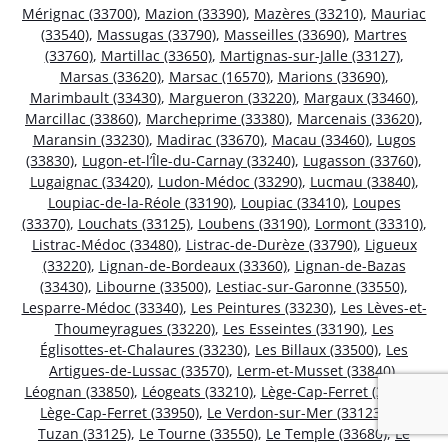
Mérignac (33700)
,
Mazion (33390)
,
Mazères (33210)
,
Mauriac
(33540)
,
Massugas (33790)
,
Masseilles (33690)
,
Martres
(33760)
,
Martillac (33650)
,
Martignas-sur-Jalle (33127)
,
Marsas (33620)
,
Marsac (16570)
,
Marions (33690)
,
Marimbault (33430)
,
Margueron (33220)
,
Margaux (33460)
,
Marcillac (33860)
,
Marcheprime (33380)
,
Marcenais (33620)
,
Maransin (33230)
,
Madirac (33670)
,
Macau (33460)
,
Lugos
(33830)
,
Lugon-et-l’Île-du-Carnay (33240)
,
Lugasson (33760)
,
Lugaignac (33420)
,
Ludon-Médoc (33290)
,
Lucmau (33840)
,
Loupiac-de-la-Réole (33190)
,
Loupiac (33410)
,
Loupes
(33370)
,
Louchats (33125)
,
Loubens (33190)
,
Lormont (33310)
,
Listrac-Médoc (33480)
,
Listrac-de-Durèze (33790)
,
Ligueux
(33220)
,
Lignan-de-Bordeaux (33360)
,
Lignan-de-Bazas
(33430)
,
Libourne (33500)
,
Lestiac-sur-Garonne (33550)
,
Lesparre-Médoc (33340)
,
Les Peintures (33230)
,
Les Lèves-et-
Thoumeyragues (33220)
,
Les Esseintes (33190)
,
Les
Églisottes-et-Chalaures (33230)
,
Les Billaux (33500)
,
Les
Artigues-de-Lussac (33570)
,
Lerm-et-Musset (33840)
,
Léognan (33850)
,
Léogeats (33210)
,
Lège-Cap-Ferret (33970)
,
Lège-Cap-Ferret (33950)
,
Le Verdon-sur-Mer (33123)
,
Le
Tuzan (33125)
,
Le Tourne (33550)
,
Le Temple (33680)
,
Le