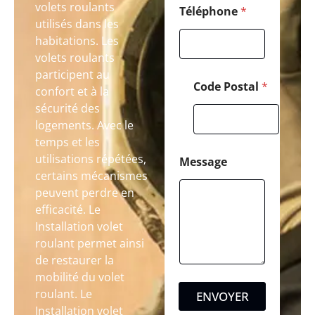
volets roulants
Téléphone
*
utilisés dans les
habitations. Les
volets roulants
participent au
Code Postal
*
confort et à la
sécurité des
logements. Avec le
temps et les
utilisations répétées,
Message
certains mécanismes
peuvent perdre en
efficacité. Le
Installation volet
roulant permet ainsi
de restaurer la
mobilité du volet
roulant. Le
ENVOYER
Installation volet