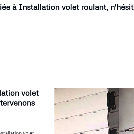
e à Installation volet roulant, n'hési
ation volet
ntervenons
tallation volet