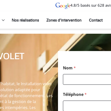
4.8/5 basés sur 628 avi
Nos réalisations
Zones d’intervention
Contact
VOLET
Nom
*
abitat, le Installation volet
solution adaptée pour
Téléphone
*
 état de fonctionnement. Les
t à la gestion de la
les intempéries. Les