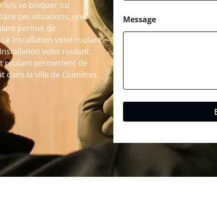
fois se bloquer ou
Dans ces situations, une
Message
ulant permet de
Le Installation volet roulant
nstallation volet roulant.
let roulant permettent de
at dans la ville de Coimères.