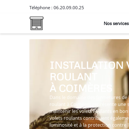
Téléphone :
06.20.09.00.25
Nos services
INSTALLATION 
ROULANT
À COIMÈRES
Dans le domaine des fermetures de l’h
roulant à Coimères représente une 
maintenir les volets roulants en bon
volets roulants contribuent égalemen
luminosité et à la protection contre 