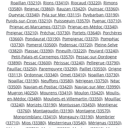
Roaillan (33210)
,
Rions (33410)
,
Riocaud (33220)
,
Rimons
(33580)
,
Reignac (33860)
,
Rauzan (33420)
,
Quinsac (33360)
,
Queyrac (33340)
,
Pyla sur Mer (33115)
,
Puybarban (33190)
,
Pujols-sur-Ciron (33210)
,
Puisseguin (33570)
,
Pugnac (33710)
,
Prignac-et-Marcamps (33710)
,
Prignac-en-Médoc (33340)
,
Preignac (33210)
,
Préchac (33730)
,
Portets (33640)
,
Porchères
(33660)
,
Pondaurat (33190)
,
Pompignac (33370)
,
Pompéjac
(33730)
,
Pomerol (33500)
,
Podensac (33720)
,
Pleine-Selve
(33820)
,
Plassac (33390)
,
Pineuilh (33220)
,
Peujard (33240)
,
Petit-Palais-et-Cornemps (33570)
,
Pessac-sur-Dordogne
(33890)
,
Pessac (33600)
,
Périssac (33240)
,
Pellegrue (33790)
,
Pauillac (33250)
,
Parempuyre (33290)
,
Paillet (33550)
,
Origne
(33113)
,
Ordonnac (33340)
,
Omet (33410)
,
Noaillan (33730)
,
Noaillac (33190)
,
Neuffons (33580)
,
Nérigean (33750)
,
Néac
(33500)
,
Naujan-et-Postiac (33420)
,
Naujac-sur-Mer (33990)
,
Mugron (40250)
,
Mourens (33410)
,
Moulon (33420)
,
Moulis-
en-Médoc (33480)
,
Mouliets-et-Villemartin (33350)
,
Mouillac
(33240)
,
Morizès (33190)
,
Montussan (33450)
,
Montignac
(33760)
,
Montagoudin (33190)
,
Montagne (33570)
,
Monprimblanc (33410)
,
Mongauzy (33190)
,
Mombrier
(33710)
,
Mios (33380)
,
Mesterrieux (33540)
,
Mérignas (33350)
,