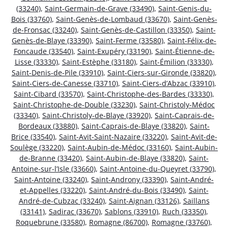
(33240)
,
Saint-Germain-de-Grave (33490)
,
Saint-Genis-du-
Bois (33760)
,
Saint-Genès-de-Lombaud (33670)
,
Saint-Genès-
de-Fronsac (33240)
,
Saint-Genès-de-Castillon (33350)
,
Saint-
Genès-de-Blaye (33390)
,
Saint-Ferme (33580)
,
Saint-Félix-de-
Foncaude (33540)
,
Saint-Exupéry (33190)
,
Saint-Étienne-de-
Lisse (33330)
,
Saint-Estèphe (33180)
,
Saint-Émilion (33330)
,
Saint-Denis-de-Pile (33910)
,
Saint-Ciers-sur-Gironde (33820)
,
Saint-Ciers-de-Canesse (33710)
,
Saint-Ciers-d’Abzac (33910)
,
Saint-Cibard (33570)
,
Saint-Christophe-des-Bardes (33330)
,
Saint-Christophe-de-Double (33230)
,
Saint-Christoly-Médoc
(33340)
,
Saint-Christoly-de-Blaye (33920)
,
Saint-Caprais-de-
Bordeaux (33880)
,
Saint-Caprais-de-Blaye (33820)
,
Saint-
Brice (33540)
,
Saint-Avit-Saint-Nazaire (33220)
,
Saint-Avit-de-
Soulège (33220)
,
Saint-Aubin-de-Médoc (33160)
,
Saint-Aubin-
de-Branne (33420)
,
Saint-Aubin-de-Blaye (33820)
,
Saint-
Antoine-sur-l’Isle (33660)
,
Saint-Antoine-du-Queyret (33790)
,
Saint-Antoine (33240)
,
Saint-Androny (33390)
,
Saint-André-
et-Appelles (33220)
,
Saint-André-du-Bois (33490)
,
Saint-
André-de-Cubzac (33240)
,
Saint-Aignan (33126)
,
Saillans
(33141)
,
Sadirac (33670)
,
Sablons (33910)
,
Ruch (33350)
,
Roquebrune (33580)
,
Romagne (86700)
,
Romagne (33760)
,