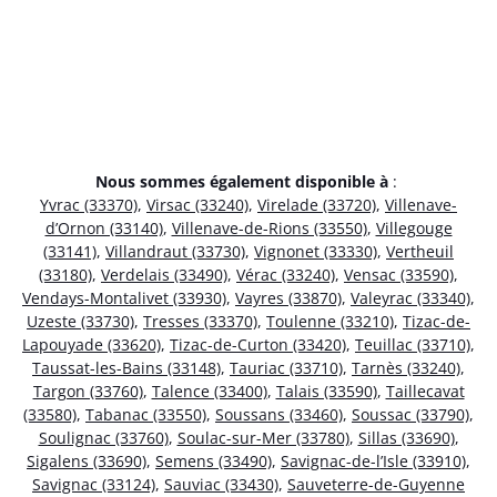
Nous sommes également disponible à
:
Yvrac (33370)
,
Virsac (33240)
,
Virelade (33720)
,
Villenave-
d’Ornon (33140)
,
Villenave-de-Rions (33550)
,
Villegouge
(33141)
,
Villandraut (33730)
,
Vignonet (33330)
,
Vertheuil
(33180)
,
Verdelais (33490)
,
Vérac (33240)
,
Vensac (33590)
,
Vendays-Montalivet (33930)
,
Vayres (33870)
,
Valeyrac (33340)
,
Uzeste (33730)
,
Tresses (33370)
,
Toulenne (33210)
,
Tizac-de-
Lapouyade (33620)
,
Tizac-de-Curton (33420)
,
Teuillac (33710)
,
Taussat-les-Bains (33148)
,
Tauriac (33710)
,
Tarnès (33240)
,
Targon (33760)
,
Talence (33400)
,
Talais (33590)
,
Taillecavat
(33580)
,
Tabanac (33550)
,
Soussans (33460)
,
Soussac (33790)
,
Soulignac (33760)
,
Soulac-sur-Mer (33780)
,
Sillas (33690)
,
Sigalens (33690)
,
Semens (33490)
,
Savignac-de-l’Isle (33910)
,
Savignac (33124)
,
Sauviac (33430)
,
Sauveterre-de-Guyenne