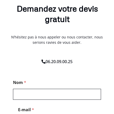
Demandez votre devis
gratuit
N’hésitez pas à nous appeler ou nous contacter, nous
serions ravies de vous aider.
06.20.09.00.25
*
Nom
*
*
E
-
m
a
i
E-mail
*
l