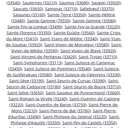
(33540)
,
Sauternes (33210)
,
Saumos (33680)
,
Saugon (33920)
,
Saucats (33650)
,
Samonac (33710)
,
Sallebœuf (33370)
,
Salaunes (33160)
,
Sainte-Terre (33350)
,
Sainte-Hélène
(33480)
,
Sainte-Gemme (79330)
,
Sainte-Gemme (33580)
,
Sainte-Foy-la-Longue (33490)
,
Sainte-Foy-la-Grande (33220)
,
Sainte-Florence (33350)
,
Sainte-Eulalie (33560)
,
Sainte-Croix-
du-Mont (33410)
,
Saint-Yzans-de-Médoc (33340)
,
Saint-Yzan-
de-Soudiac (33920)
,
Saint-Vivien-de-Monségur (33580)
,
Saint-
Vivien-de-Médoc (33590)
,
Saint-Vivien-de-Blaye (33920)
,
Saint-Vincent-de-Pertignas (33420)
,
Saint-Trojan (33710)
,
Saint-Symphorien (33113)
,
Saint-Sulpice-et-Cameyrac
(33450)
,
Saint-Sulpice-de-Pommiers (33540)
,
Saint-Sulpice-
de-Guilleragues (33580)
,
Saint-Sulpice-de-Faleyrens (33330)
,
Saint-Sève (33190)
,
Saint-Seurin-de-Cursac (33390)
,
Saint-
Seurin-de-Cadourne (33180)
,
Saint-Seurin-de-Bourg (33710)
,
Saint-Selve (33650)
,
Saint-Sauveur-de-Puynormand (33660)
,
Saint-Romain-la-Virvée (33240)
,
Saint-Quentin-de-Caplong
(33220)
,
Saint-Quentin-de-Baron (33750)
,
Saint-Pierre-de-
Mons (33210)
,
Saint-Pierre-de-Bat (33760)
,
Saint-Pierre-
d’Aurillac (33490)
,
Saint-Philippe-du-Seignal (33220)
,
Saint-
Philippe-d’Aiguille (33350)
,
Saint-Pey-de-Castets (33350)
,