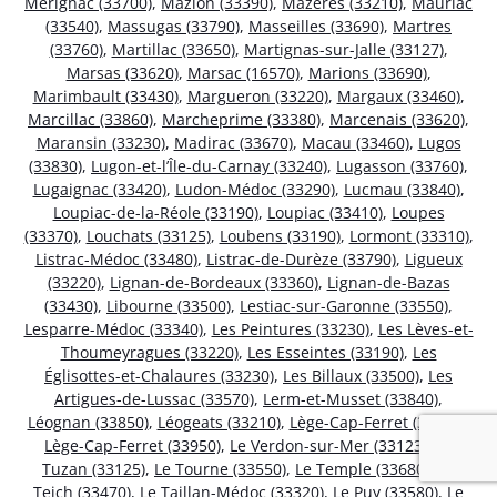
Mérignac (33700)
,
Mazion (33390)
,
Mazères (33210)
,
Mauriac
(33540)
,
Massugas (33790)
,
Masseilles (33690)
,
Martres
(33760)
,
Martillac (33650)
,
Martignas-sur-Jalle (33127)
,
Marsas (33620)
,
Marsac (16570)
,
Marions (33690)
,
Marimbault (33430)
,
Margueron (33220)
,
Margaux (33460)
,
Marcillac (33860)
,
Marcheprime (33380)
,
Marcenais (33620)
,
Maransin (33230)
,
Madirac (33670)
,
Macau (33460)
,
Lugos
(33830)
,
Lugon-et-l’Île-du-Carnay (33240)
,
Lugasson (33760)
,
Lugaignac (33420)
,
Ludon-Médoc (33290)
,
Lucmau (33840)
,
Loupiac-de-la-Réole (33190)
,
Loupiac (33410)
,
Loupes
(33370)
,
Louchats (33125)
,
Loubens (33190)
,
Lormont (33310)
,
Listrac-Médoc (33480)
,
Listrac-de-Durèze (33790)
,
Ligueux
(33220)
,
Lignan-de-Bordeaux (33360)
,
Lignan-de-Bazas
(33430)
,
Libourne (33500)
,
Lestiac-sur-Garonne (33550)
,
Lesparre-Médoc (33340)
,
Les Peintures (33230)
,
Les Lèves-et-
Thoumeyragues (33220)
,
Les Esseintes (33190)
,
Les
Églisottes-et-Chalaures (33230)
,
Les Billaux (33500)
,
Les
Artigues-de-Lussac (33570)
,
Lerm-et-Musset (33840)
,
Léognan (33850)
,
Léogeats (33210)
,
Lège-Cap-Ferret (33970)
,
Lège-Cap-Ferret (33950)
,
Le Verdon-sur-Mer (33123)
,
Le
Tuzan (33125)
,
Le Tourne (33550)
,
Le Temple (33680)
,
Le
Teich (33470)
,
Le Taillan-Médoc (33320)
,
Le Puy (33580)
,
Le