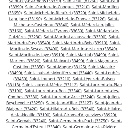
Saint-Pey-d’Armens (33330)
,
Saint-Paul (87260)
,
Saint-Paul
(33390)
,
Saint-Pardon-de-Conques (33210)
,
Saint-Morillon
(33650)
,
Saint-Michel-de-Rieufret (33720)
,
Saint-Michel-de-
Lapujade (33190)
,
Saint-Michel-de-Fronsac (33126)
,
Saint-
Michel-de-Castelnau (33840)
,
Saint-Médard-en-Jalles
(33160)
,
Saint-Médard-d’Eyrans (33650)
,
Saint-Médard-de-
Guizières (33230)
,
Saint-Martin-Lacaussade (33390)
,
Saint-
Martin-du-Puy (33540)
,
Saint-Martin-du-Bois (33910)
,
Saint-
Martin-de-Sescas (33490)
,
Saint-Martin-de-Lerm (33540)
,
Saint-Martin-de-Laye (33910)
,
Saint-Martial (33490)
,
Saint-
Mariens (33620)
,
Saint-Maixant (33490)
,
Saint-Magne-de-
Castillon (33350)
,
Saint-Magne (33125)
,
Saint-Macaire
(33490)
,
Saint-Louis-de-Montferrand (33440)
,
Saint-Loubès
(33450)
,
Saint-Loubert (33210)
,
Saint-Léger-de-Balson
(33113)
,
Saint-Laurent-Médoc (33112)
,
Saint-Laurent-du-Plan
(33190)
,
Saint-Laurent-du-Bois (33540)
,
Saint-Laurent-des-
Combes (33330)
,
Saint-Laurent-d’Arce (33240)
,
Saint-Julien-
Beychevelle (33250)
,
Saint-Jean-d’Illac (33127)
,
Saint-Jean-de-
Blaignac (33420)
,
Saint-Hilaire-du-Bois (33540)
,
Saint-Hilaire-
de-la-Noaille (33190)
,
Saint-Girons-d’Aiguevives (33920)
,
Saint-Gervais (33240)
,
Saint-Germain-du-Puch (33750)
,
Saint-
Germain-d’Esteuil (33340)
,
Saint-Germain-de-la-Rivière