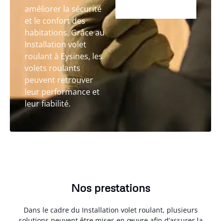
améliorer la sécurité
et le confort des
habitations. Grâce au
Installation volet
roulant à Eysines, les
volets roulants
peuvent retrouver
leur performance et
leur fiabilité.
Nos prestations
Dans le cadre du Installation volet roulant, plusieurs
solutions peuvent être mises en œuvre afin d’assurer la