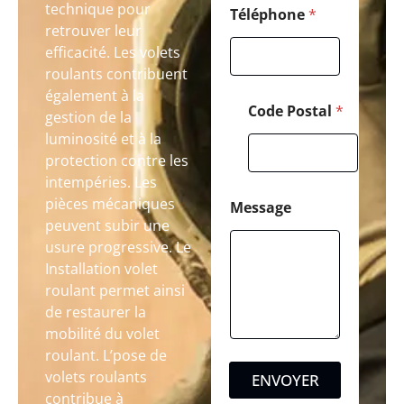
technique pour
Téléphone
*
retrouver leur
efficacité. Les volets
roulants contribuent
également à la
Code Postal
*
gestion de la
luminosité et à la
protection contre les
intempéries. Les
pièces mécaniques
Message
peuvent subir une
usure progressive. Le
Installation volet
roulant permet ainsi
de restaurer la
mobilité du volet
roulant. L’pose de
volets roulants
ENVOYER
contribue à