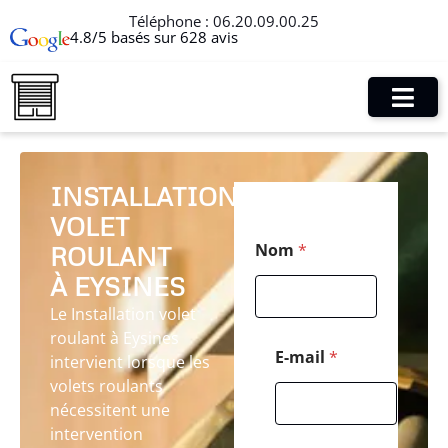
Téléphone :
06.20.09.00.25
4.8/5 basés sur 628 avis
INSTALLATION
VOLET
*
Nom
*
ROULANT
N
o
À EYSINES
m
C
Le Installation volet
o
roulant à Eysines
d
E-mail
*
intervient lorsque les
e
volets roulants
nécessitent une
intervention