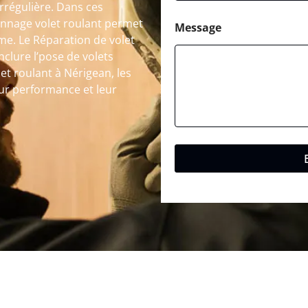
rrégulière. Dans ces
annage volet roulant permet
Message
me. Le Réparation de volet
clure l’pose de volets
et roulant à Nérigean, les
eur performance et leur