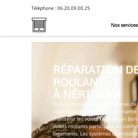
Téléphone :
06.20.09.00.25
Nos services
RÉPARATION DE
ROULANT
À NÉRIGEAN
Dans le domaine des fermetures de l’
volet roulant à Nérigean représente
maintenir les volets roulants en bon
volets roulants participent au confort
logements. Les systèmes d’enroulem