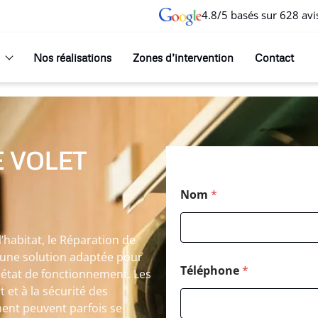
4.8/5 basés sur 628 avi
Nos réalisations
Zones d’intervention
Contact
 VOLET
Nom
*
habitat, le Réparation de
 une solution adaptée pour
Téléphone
*
 état de fonctionnement. Les
 et à la sécurité des
ent peuvent parfois se