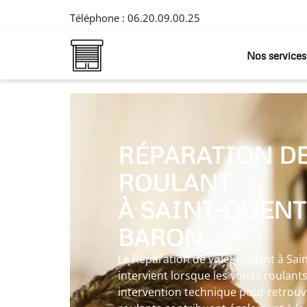
Téléphone :
06.20.09.00.25
Nos services
RÉPARATION DE
ROULANT
À SAINT-QUENT
BARON
Le Réparation de volet roulant à Sa
intervient lorsque les volets roulant
intervention technique pour retrouver