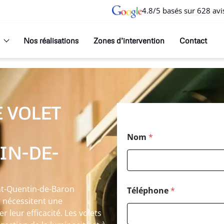
4.8/5 basés sur 628 avi
Nos réalisations
Zones d’intervention
Contact
 VOLET
M
Nom
*
e
IN-DE-
s
s
a
g
e
int-Quentin-de-Baron
Téléphone
*
*
s nécessitent une
N
 leur efficacité. Les volets
o