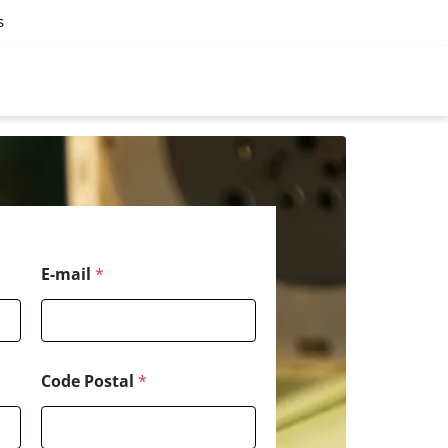
s
E-mail
*
Code Postal
*