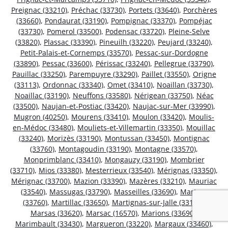
Preignac (33210)
,
Préchac (33730)
,
Portets (33640)
,
Porchères
(33660)
,
Pondaurat (33190)
,
Pompignac (33370)
,
Pompéjac
(33730)
,
Pomerol (33500)
,
Podensac (33720)
,
Pleine-Selve
(33820)
,
Plassac (33390)
,
Pineuilh (33220)
,
Peujard (33240)
,
Petit-Palais-et-Cornemps (33570)
,
Pessac-sur-Dordogne
(33890)
,
Pessac (33600)
,
Périssac (33240)
,
Pellegrue (33790)
,
Pauillac (33250)
,
Parempuyre (33290)
,
Paillet (33550)
,
Origne
(33113)
,
Ordonnac (33340)
,
Omet (33410)
,
Noaillan (33730)
,
Noaillac (33190)
,
Neuffons (33580)
,
Nérigean (33750)
,
Néac
(33500)
,
Naujan-et-Postiac (33420)
,
Naujac-sur-Mer (33990)
,
Mugron (40250)
,
Mourens (33410)
,
Moulon (33420)
,
Moulis-
en-Médoc (33480)
,
Mouliets-et-Villemartin (33350)
,
Mouillac
(33240)
,
Morizès (33190)
,
Montussan (33450)
,
Montignac
(33760)
,
Montagoudin (33190)
,
Montagne (33570)
,
Monprimblanc (33410)
,
Mongauzy (33190)
,
Mombrier
(33710)
,
Mios (33380)
,
Mesterrieux (33540)
,
Mérignas (33350)
,
Mérignac (33700)
,
Mazion (33390)
,
Mazères (33210)
,
Mauriac
(33540)
,
Massugas (33790)
,
Masseilles (33690)
,
Martres
(33760)
,
Martillac (33650)
,
Martignas-sur-Jalle (33127)
,
Marsas (33620)
,
Marsac (16570)
,
Marions (33690)
,
Marimbault (33430)
,
Margueron (33220)
,
Margaux (33460)
,