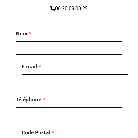
06.20.09.00.25
*
Nom
*
N
o
m
P
o
s
E-mail
*
t
a
l
Téléphone
*
Code Postal
*