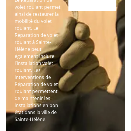
Le Réparation de
volet roulant permet
ainsi de restaurer la
mobilité du volet
roulant. Le
Réparation de volet
roulant à Sainte-
Hélène peut
également inclure
l’Installation volet
roulant. Les
interventions de
Réparation de volet
roulant permettent
de maintenir les
installations en bon
état dans la ville de
Sainte-Hélène.