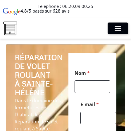
Téléphone :
06.20.09.00.25
4.8/5 basés sur 628 avis
RÉPARATION
DE VOLET
C
Nom
*
ROULANT
o
d
À SAINTE-
e
*
HÉLÈNE
M
Dans le domaine des
e
E-mail
*
fermetures de
s
s
l’habitat, le
a
Réparation de volet
g
roulant à Sainte-
e