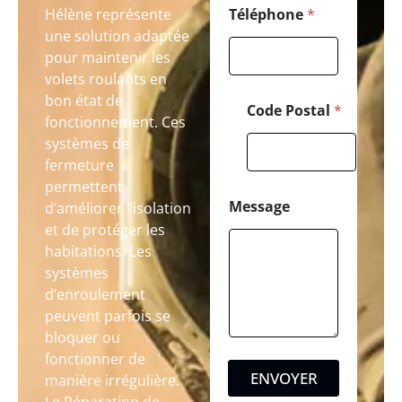
Hélène représente
Téléphone
*
une solution adaptée
pour maintenir les
volets roulants en
bon état de
Code Postal
*
fonctionnement. Ces
systèmes de
fermeture
permettent
Message
d’améliorer l’isolation
et de protéger les
habitations. Les
systèmes
d’enroulement
peuvent parfois se
bloquer ou
fonctionner de
ENVOYER
manière irrégulière.