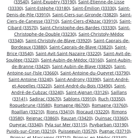
(33540)
,
Saint-Exupéry (33190)
,
Saint-Étienne-de-Lisse
(33330)
,
Saint-Estèphe (33180)
,
Saint-Émilion (33330)
,
Saint-
Denis-de-Pile (33910)
,
Saint-Ciers-sur-Gironde (33820)
,
Saint-
Ciers-de-Canesse (33710)
,
Saint-Ciers-d’Abzac (33910)
,
Saint-
Cibard (33570)
,
Saint-Christophe-des-Bardes (33330)
,
Saint-
Christophe-de-Double (33230)
,
Saint-Christoly-Médoc
(33340)
,
Saint-Christoly-de-Blaye (33920)
,
Saint-Caprais-de-
Bordeaux (33880)
,
Saint-Caprais-de-Blaye (33820)
,
Saint-
Brice (33540)
,
Saint-Avit-Saint-Nazaire (33220)
,
Saint-Avit-de-
Soulège (33220)
,
Saint-Aubin-de-Médoc (33160)
,
Saint-Aubin-
de-Branne (33420)
,
Saint-Aubin-de-Blaye (33820)
,
Saint-
Antoine-sur-l’Isle (33660)
,
Saint-Antoine-du-Queyret (33790)
,
Saint-Antoine (33240)
,
Saint-Androny (33390)
,
Saint-André-
et-Appelles (33220)
,
Saint-André-du-Bois (33490)
,
Saint-
André-de-Cubzac (33240)
,
Saint-Aignan (33126)
,
Saillans
(33141)
,
Sadirac (33670)
,
Sablons (33910)
,
Ruch (33350)
,
Roquebrune (33580)
,
Romagne (86700)
,
Romagne (33760)
,
Roaillan (33210)
,
Rions (33410)
,
Riocaud (33220)
,
Rimons
(33580)
,
Reignac (33860)
,
Rauzan (33420)
,
Quinsac (33360)
,
Queyrac (33340)
,
Pyla sur Mer (33115)
,
Puybarban (33190)
,
Pujols-sur-Ciron (33210)
,
Puisseguin (33570)
,
Pugnac (33710)
,
Prignac-et-Marcamps (33710)
,
Prignac-en-Médoc (33340)
,