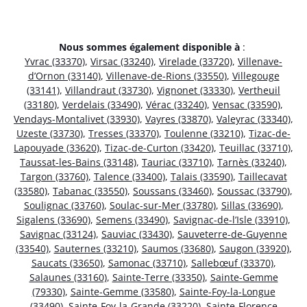
Nous sommes également disponible à
:
Yvrac (33370)
,
Virsac (33240)
,
Virelade (33720)
,
Villenave-
d’Ornon (33140)
,
Villenave-de-Rions (33550)
,
Villegouge
(33141)
,
Villandraut (33730)
,
Vignonet (33330)
,
Vertheuil
(33180)
,
Verdelais (33490)
,
Vérac (33240)
,
Vensac (33590)
,
Vendays-Montalivet (33930)
,
Vayres (33870)
,
Valeyrac (33340)
,
Uzeste (33730)
,
Tresses (33370)
,
Toulenne (33210)
,
Tizac-de-
Lapouyade (33620)
,
Tizac-de-Curton (33420)
,
Teuillac (33710)
,
Taussat-les-Bains (33148)
,
Tauriac (33710)
,
Tarnès (33240)
,
Targon (33760)
,
Talence (33400)
,
Talais (33590)
,
Taillecavat
(33580)
,
Tabanac (33550)
,
Soussans (33460)
,
Soussac (33790)
,
Soulignac (33760)
,
Soulac-sur-Mer (33780)
,
Sillas (33690)
,
Sigalens (33690)
,
Semens (33490)
,
Savignac-de-l’Isle (33910)
,
Savignac (33124)
,
Sauviac (33430)
,
Sauveterre-de-Guyenne
(33540)
,
Sauternes (33210)
,
Saumos (33680)
,
Saugon (33920)
,
Saucats (33650)
,
Samonac (33710)
,
Sallebœuf (33370)
,
Salaunes (33160)
,
Sainte-Terre (33350)
,
Sainte-Gemme
(79330)
,
Sainte-Gemme (33580)
,
Sainte-Foy-la-Longue
(33490)
,
Sainte-Foy-la-Grande (33220)
,
Sainte-Florence