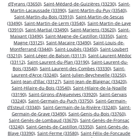
d’Eyrans (33650)
,
Saint-Médard-de-Guizières (33230)
,
Saint-
Martin-Lacaussade (33390)
,
Saint-Martin-du-Puy (33540)
,
Saint-Martin-du-Bois (33910)
,
Saint-Martin-de-Sescas
(33490)
,
Saint-Martin-de-Lerm (33540)
,
Saint-Martin-de-Laye
(33910)
,
Saint-Martial (33490)
,
Saint-Mariens (33620)
,
Saint-
Maixant (33490)
,
Saint-Magne-de-Castillon (33350)
,
Saint-
Magne (33125)
,
Saint-Macaire (33490)
,
Saint-Louis-de-
Montferrand (33440)
,
Saint-Loubès (33450)
,
Saint-Loubert
(33210)
,
Saint-Léger-de-Balson (33113)
,
Saint-Laurent-Médoc
(33112)
,
Saint-Laurent-du-Plan (33190)
,
Saint-Laurent-du-
Bois (33540)
,
Saint-Laurent-des-Combes (33330)
,
Saint-
Laurent-d’Arce (33240)
,
Saint-Julien-Beychevelle (33250)
,
Saint-Jean-d’Illac (33127)
,
Saint-Jean-de-Blaignac (33420)
,
Saint-Hilaire-du-Bois (33540)
,
Saint-Hilaire-de-la-Noaille
(33190)
,
Saint-Girons-d’Aiguevives (33920)
,
Saint-Gervais
(33240)
,
Saint-Germain-du-Puch (33750)
,
Saint-Germain-
d’Esteuil (33340)
,
Saint-Germain-de-la-Rivière (33240)
,
Saint-
Germain-de-Grave (33490)
,
Saint-Genis-du-Bois (33760)
,
Saint-Genès-de-Lombaud (33670)
,
Saint-Genès-de-Fronsac
(33240)
,
Saint-Genès-de-Castillon (33350)
,
Saint-Genès-de-
Blaye (33390)
,
Saint-Ferme (33580)
,
Saint-Félix-de-Foncaude