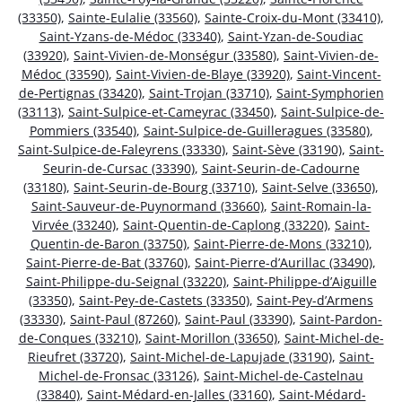
(33350)
,
Sainte-Eulalie (33560)
,
Sainte-Croix-du-Mont (33410)
,
Saint-Yzans-de-Médoc (33340)
,
Saint-Yzan-de-Soudiac
(33920)
,
Saint-Vivien-de-Monségur (33580)
,
Saint-Vivien-de-
Médoc (33590)
,
Saint-Vivien-de-Blaye (33920)
,
Saint-Vincent-
de-Pertignas (33420)
,
Saint-Trojan (33710)
,
Saint-Symphorien
(33113)
,
Saint-Sulpice-et-Cameyrac (33450)
,
Saint-Sulpice-de-
Pommiers (33540)
,
Saint-Sulpice-de-Guilleragues (33580)
,
Saint-Sulpice-de-Faleyrens (33330)
,
Saint-Sève (33190)
,
Saint-
Seurin-de-Cursac (33390)
,
Saint-Seurin-de-Cadourne
(33180)
,
Saint-Seurin-de-Bourg (33710)
,
Saint-Selve (33650)
,
Saint-Sauveur-de-Puynormand (33660)
,
Saint-Romain-la-
Virvée (33240)
,
Saint-Quentin-de-Caplong (33220)
,
Saint-
Quentin-de-Baron (33750)
,
Saint-Pierre-de-Mons (33210)
,
Saint-Pierre-de-Bat (33760)
,
Saint-Pierre-d’Aurillac (33490)
,
Saint-Philippe-du-Seignal (33220)
,
Saint-Philippe-d’Aiguille
(33350)
,
Saint-Pey-de-Castets (33350)
,
Saint-Pey-d’Armens
(33330)
,
Saint-Paul (87260)
,
Saint-Paul (33390)
,
Saint-Pardon-
de-Conques (33210)
,
Saint-Morillon (33650)
,
Saint-Michel-de-
Rieufret (33720)
,
Saint-Michel-de-Lapujade (33190)
,
Saint-
Michel-de-Fronsac (33126)
,
Saint-Michel-de-Castelnau
(33840)
,
Saint-Médard-en-Jalles (33160)
,
Saint-Médard-