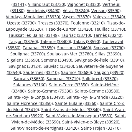
(33141)
,
Villandraut (33730)
,
Vignonet (33330)
,
Vertheuil
(33180)
,
Verdelais (33490)
,
Vérac (33240)
,
Vensac (33590)
,
Vendays-Montalivet (33930)
,
Vayres (33870)
,
Valeyrac (33340)
,
Uzeste (33730)
,
Tresses (33370)
,
Toulenne (33210)
,
Tizac-de-
Lapouyade (33620)
,
Tizac-de-Curton (33420)
,
Teuillac (33710)
,
Taussat-les-Bains (33148)
,
Tauriac (33710)
,
Tarnès (33240)
,
Targon (33760)
,
Talence (33400)
,
Talais (33590)
,
Taillecavat
(33580)
,
Tabanac (33550)
,
Soussans (33460)
,
Soussac (33790)
,
Soulignac (33760)
,
Soulac-sur-Mer (33780)
,
Sillas (33690)
,
Sigalens (33690)
,
Semens (33490)
,
Savignac-de-l’Isle (33910)
,
Savignac (33124)
,
Sauviac (33430)
,
Sauveterre-de-Guyenne
(33540)
,
Sauternes (33210)
,
Saumos (33680)
,
Saugon (33920)
,
Saucats (33650)
,
Samonac (33710)
,
Sallebœuf (33370)
,
Salaunes (33160)
,
Sainte-Terre (33350)
,
Sainte-Hélène
(33480)
,
Sainte-Gemme (79330)
,
Sainte-Gemme (33580)
,
Sainte-Foy-la-Longue (33490)
,
Sainte-Foy-la-Grande (33220)
,
Sainte-Florence (33350)
,
Sainte-Eulalie (33560)
,
Sainte-Croix-
du-Mont (33410)
,
Saint-Yzans-de-Médoc (33340)
,
Saint-Yzan-
de-Soudiac (33920)
,
Saint-Vivien-de-Monségur (33580)
,
Saint-
Vivien-de-Médoc (33590)
,
Saint-Vivien-de-Blaye (33920)
,
Saint-Vincent-de-Pertignas (33420)
,
Saint-Trojan (33710)
,