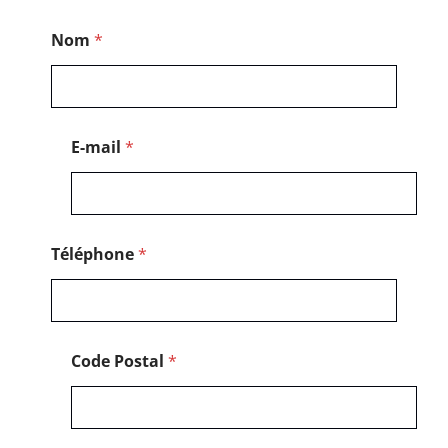
N
Nom
*
o
m
*
N
o
m
E-mail
*
Téléphone
*
Code Postal
*