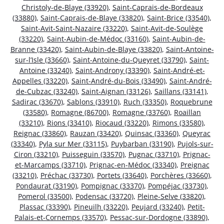
Christoly-de-Blaye (33920)
,
Saint-Caprais-de-Bordeaux
(33880)
,
Saint-Caprais-de-Blaye (33820)
,
Saint-Brice (33540)
,
Saint-Avit-Saint-Nazaire (33220)
,
Saint-Avit-de-Soulège
(33220)
,
Saint-Aubin-de-Médoc (33160)
,
Saint-Aubin-de-
Branne (33420)
,
Saint-Aubin-de-Blaye (33820)
,
Saint-Antoine-
sur-l’Isle (33660)
,
Saint-Antoine-du-Queyret (33790)
,
Saint-
Antoine (33240)
,
Saint-Androny (33390)
,
Saint-André-et-
Appelles (33220)
,
Saint-André-du-Bois (33490)
,
Saint-André-
de-Cubzac (33240)
,
Saint-Aignan (33126)
,
Saillans (33141)
,
Sadirac (33670)
,
Sablons (33910)
,
Ruch (33350)
,
Roquebrune
(33580)
,
Romagne (86700)
,
Romagne (33760)
,
Roaillan
(33210)
,
Rions (33410)
,
Riocaud (33220)
,
Rimons (33580)
,
Reignac (33860)
,
Rauzan (33420)
,
Quinsac (33360)
,
Queyrac
(33340)
,
Pyla sur Mer (33115)
,
Puybarban (33190)
,
Pujols-sur-
Ciron (33210)
,
Puisseguin (33570)
,
Pugnac (33710)
,
Prignac-
et-Marcamps (33710)
,
Prignac-en-Médoc (33340)
,
Preignac
(33210)
,
Préchac (33730)
,
Portets (33640)
,
Porchères (33660)
,
Pondaurat (33190)
,
Pompignac (33370)
,
Pompéjac (33730)
,
Pomerol (33500)
,
Podensac (33720)
,
Pleine-Selve (33820)
,
Plassac (33390)
,
Pineuilh (33220)
,
Peujard (33240)
,
Petit-
Palais-et-Cornemps (33570)
,
Pessac-sur-Dordogne (33890)
,