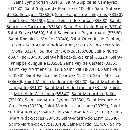
Saint-Symphorien (33113)
,
Saint-Sulpice-et-Cameyrac
(33450)
,
Saint-Sulpice-de-Pommiers (33540)
,
Saint-Sulpice-
de-Guilleragues (33580)
,
Saint-Sulpice-de-Faleyrens (33330)
,
Saint-Sève (33190)
,
Saint-Seurin-de-Cursac (33390)
,
Saint-
Seurin-de-Cadourne (33180)
,
Saint-Seurin-de-Bourg (33710)
,
Saint-Selve (33650)
,
Saint-Sauveur-de-Puynormand (33660)
,
Saint-Romain-la-Virvée (33240)
,
Saint-Quentin-de-Caplong
(33220)
,
Saint-Quentin-de-Baron (33750)
,
Saint-Pierre-de-
Mons (33210)
,
Saint-Pierre-de-Bat (33760)
,
Saint-Pierre-
d’Aurillac (33490)
,
Saint-Philippe-du-Seignal (33220)
,
Saint-
Philippe-d’Aiguille (33350)
,
Saint-Pey-de-Castets (33350)
,
Saint-Pey-d’Armens (33330)
,
Saint-Paul (87260)
,
Saint-Paul
(33390)
,
Saint-Pardon-de-Conques (33210)
,
Saint-Morillon
(33650)
,
Saint-Michel-de-Rieufret (33720)
,
Saint-Michel-de-
Lapujade (33190)
,
Saint-Michel-de-Fronsac (33126)
,
Saint-
Michel-de-Castelnau (33840)
,
Saint-Médard-en-Jalles
(33160)
,
Saint-Médard-d’Eyrans (33650)
,
Saint-Médard-de-
Guizières (33230)
,
Saint-Martin-Lacaussade (33390)
,
Saint-
Martin-du-Puy (33540)
,
Saint-Martin-du-Bois (33910)
,
Saint-
Martin-de-Sescas (33490)
,
Saint-Martin-de-Lerm (33540)
,
Saint-Martin-de-Laye (33910)
,
Saint-Martial (33490)
,
Saint-