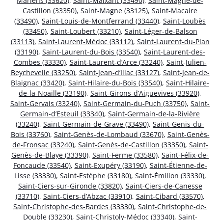
Mariens (33620)
,
Saint-Maixant (33490)
,
Saint-Magne-de-
Castillon (33350)
,
Saint-Magne (33125)
,
Saint-Macaire
(33490)
,
Saint-Louis-de-Montferrand (33440)
,
Saint-Loubès
(33450)
,
Saint-Loubert (33210)
,
Saint-Léger-de-Balson
(33113)
,
Saint-Laurent-Médoc (33112)
,
Saint-Laurent-du-Plan
(33190)
,
Saint-Laurent-du-Bois (33540)
,
Saint-Laurent-des-
Combes (33330)
,
Saint-Laurent-d’Arce (33240)
,
Saint-Julien-
Beychevelle (33250)
,
Saint-Jean-d’Illac (33127)
,
Saint-Jean-de-
Blaignac (33420)
,
Saint-Hilaire-du-Bois (33540)
,
Saint-Hilaire-
de-la-Noaille (33190)
,
Saint-Girons-d’Aiguevives (33920)
,
Saint-Gervais (33240)
,
Saint-Germain-du-Puch (33750)
,
Saint-
Germain-d’Esteuil (33340)
,
Saint-Germain-de-la-Rivière
(33240)
,
Saint-Germain-de-Grave (33490)
,
Saint-Genis-du-
Bois (33760)
,
Saint-Genès-de-Lombaud (33670)
,
Saint-Genès-
de-Fronsac (33240)
,
Saint-Genès-de-Castillon (33350)
,
Saint-
Genès-de-Blaye (33390)
,
Saint-Ferme (33580)
,
Saint-Félix-de-
Foncaude (33540)
,
Saint-Exupéry (33190)
,
Saint-Étienne-de-
Lisse (33330)
,
Saint-Estèphe (33180)
,
Saint-Émilion (33330)
,
Saint-Ciers-sur-Gironde (33820)
,
Saint-Ciers-de-Canesse
(33710)
,
Saint-Ciers-d’Abzac (33910)
,
Saint-Cibard (33570)
,
Saint-Christophe-des-Bardes (33330)
,
Saint-Christophe-de-
Double (33230)
,
Saint-Christoly-Médoc (33340)
,
Saint-