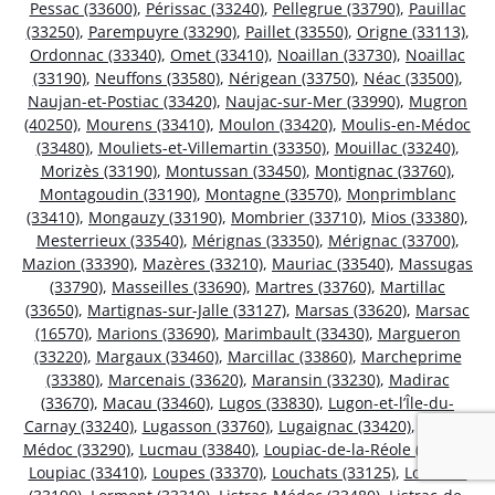
Pessac (33600)
,
Périssac (33240)
,
Pellegrue (33790)
,
Pauillac
(33250)
,
Parempuyre (33290)
,
Paillet (33550)
,
Origne (33113)
,
Ordonnac (33340)
,
Omet (33410)
,
Noaillan (33730)
,
Noaillac
(33190)
,
Neuffons (33580)
,
Nérigean (33750)
,
Néac (33500)
,
Naujan-et-Postiac (33420)
,
Naujac-sur-Mer (33990)
,
Mugron
(40250)
,
Mourens (33410)
,
Moulon (33420)
,
Moulis-en-Médoc
(33480)
,
Mouliets-et-Villemartin (33350)
,
Mouillac (33240)
,
Morizès (33190)
,
Montussan (33450)
,
Montignac (33760)
,
Montagoudin (33190)
,
Montagne (33570)
,
Monprimblanc
(33410)
,
Mongauzy (33190)
,
Mombrier (33710)
,
Mios (33380)
,
Mesterrieux (33540)
,
Mérignas (33350)
,
Mérignac (33700)
,
Mazion (33390)
,
Mazères (33210)
,
Mauriac (33540)
,
Massugas
(33790)
,
Masseilles (33690)
,
Martres (33760)
,
Martillac
(33650)
,
Martignas-sur-Jalle (33127)
,
Marsas (33620)
,
Marsac
(16570)
,
Marions (33690)
,
Marimbault (33430)
,
Margueron
(33220)
,
Margaux (33460)
,
Marcillac (33860)
,
Marcheprime
(33380)
,
Marcenais (33620)
,
Maransin (33230)
,
Madirac
(33670)
,
Macau (33460)
,
Lugos (33830)
,
Lugon-et-l’Île-du-
Carnay (33240)
,
Lugasson (33760)
,
Lugaignac (33420)
,
Ludon-
Médoc (33290)
,
Lucmau (33840)
,
Loupiac-de-la-Réole (33190)
,
Loupiac (33410)
,
Loupes (33370)
,
Louchats (33125)
,
Loubens