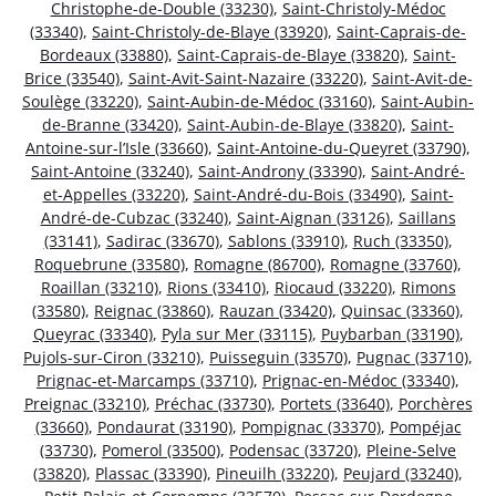
Christophe-de-Double (33230)
,
Saint-Christoly-Médoc
(33340)
,
Saint-Christoly-de-Blaye (33920)
,
Saint-Caprais-de-
Bordeaux (33880)
,
Saint-Caprais-de-Blaye (33820)
,
Saint-
Brice (33540)
,
Saint-Avit-Saint-Nazaire (33220)
,
Saint-Avit-de-
Soulège (33220)
,
Saint-Aubin-de-Médoc (33160)
,
Saint-Aubin-
de-Branne (33420)
,
Saint-Aubin-de-Blaye (33820)
,
Saint-
Antoine-sur-l’Isle (33660)
,
Saint-Antoine-du-Queyret (33790)
,
Saint-Antoine (33240)
,
Saint-Androny (33390)
,
Saint-André-
et-Appelles (33220)
,
Saint-André-du-Bois (33490)
,
Saint-
André-de-Cubzac (33240)
,
Saint-Aignan (33126)
,
Saillans
(33141)
,
Sadirac (33670)
,
Sablons (33910)
,
Ruch (33350)
,
Roquebrune (33580)
,
Romagne (86700)
,
Romagne (33760)
,
Roaillan (33210)
,
Rions (33410)
,
Riocaud (33220)
,
Rimons
(33580)
,
Reignac (33860)
,
Rauzan (33420)
,
Quinsac (33360)
,
Queyrac (33340)
,
Pyla sur Mer (33115)
,
Puybarban (33190)
,
Pujols-sur-Ciron (33210)
,
Puisseguin (33570)
,
Pugnac (33710)
,
Prignac-et-Marcamps (33710)
,
Prignac-en-Médoc (33340)
,
Preignac (33210)
,
Préchac (33730)
,
Portets (33640)
,
Porchères
(33660)
,
Pondaurat (33190)
,
Pompignac (33370)
,
Pompéjac
(33730)
,
Pomerol (33500)
,
Podensac (33720)
,
Pleine-Selve
(33820)
,
Plassac (33390)
,
Pineuilh (33220)
,
Peujard (33240)
,