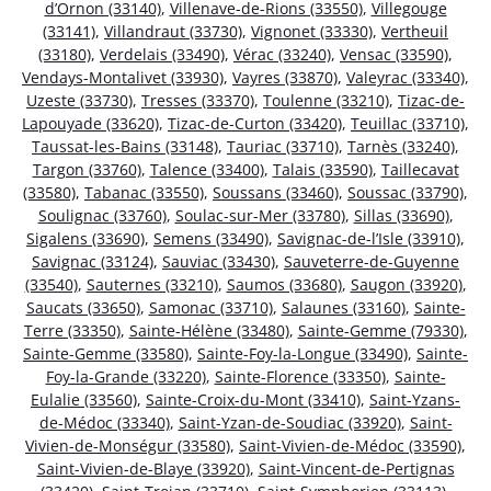
d’Ornon (33140)
,
Villenave-de-Rions (33550)
,
Villegouge
(33141)
,
Villandraut (33730)
,
Vignonet (33330)
,
Vertheuil
(33180)
,
Verdelais (33490)
,
Vérac (33240)
,
Vensac (33590)
,
Vendays-Montalivet (33930)
,
Vayres (33870)
,
Valeyrac (33340)
,
Uzeste (33730)
,
Tresses (33370)
,
Toulenne (33210)
,
Tizac-de-
Lapouyade (33620)
,
Tizac-de-Curton (33420)
,
Teuillac (33710)
,
Taussat-les-Bains (33148)
,
Tauriac (33710)
,
Tarnès (33240)
,
Targon (33760)
,
Talence (33400)
,
Talais (33590)
,
Taillecavat
(33580)
,
Tabanac (33550)
,
Soussans (33460)
,
Soussac (33790)
,
Soulignac (33760)
,
Soulac-sur-Mer (33780)
,
Sillas (33690)
,
Sigalens (33690)
,
Semens (33490)
,
Savignac-de-l’Isle (33910)
,
Savignac (33124)
,
Sauviac (33430)
,
Sauveterre-de-Guyenne
(33540)
,
Sauternes (33210)
,
Saumos (33680)
,
Saugon (33920)
,
Saucats (33650)
,
Samonac (33710)
,
Salaunes (33160)
,
Sainte-
Terre (33350)
,
Sainte-Hélène (33480)
,
Sainte-Gemme (79330)
,
Sainte-Gemme (33580)
,
Sainte-Foy-la-Longue (33490)
,
Sainte-
Foy-la-Grande (33220)
,
Sainte-Florence (33350)
,
Sainte-
Eulalie (33560)
,
Sainte-Croix-du-Mont (33410)
,
Saint-Yzans-
de-Médoc (33340)
,
Saint-Yzan-de-Soudiac (33920)
,
Saint-
Vivien-de-Monségur (33580)
,
Saint-Vivien-de-Médoc (33590)
,
Saint-Vivien-de-Blaye (33920)
,
Saint-Vincent-de-Pertignas