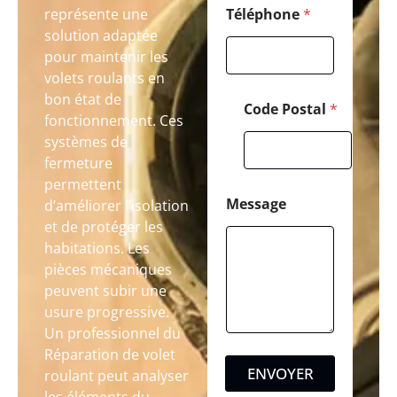
représente une
Téléphone
*
solution adaptée
pour maintenir les
volets roulants en
bon état de
Code Postal
*
fonctionnement. Ces
systèmes de
fermeture
permettent
Message
d’améliorer l’isolation
et de protéger les
habitations. Les
pièces mécaniques
peuvent subir une
usure progressive.
Un professionnel du
Réparation de volet
ENVOYER
roulant peut analyser