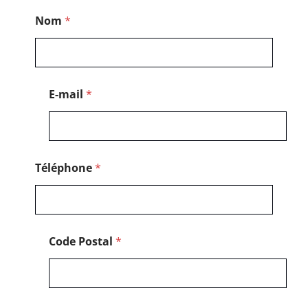
N
Nom
*
o
m
C
o
d
e
E-mail
*
*
Téléphone
*
Code Postal
*