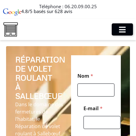
Téléphone :
06.20.09.00.25
4.8/5 basés sur 628 avis
RÉPARATION
DE VOLET
*
Nom
*
ROULANT
P
o
À
s
t
SALLEBŒUF
a
Dans le domaine des
l
E-mail
*
fermetures de
*
l’habitat, le
Réparation de volet
roulant à Sallebœuf