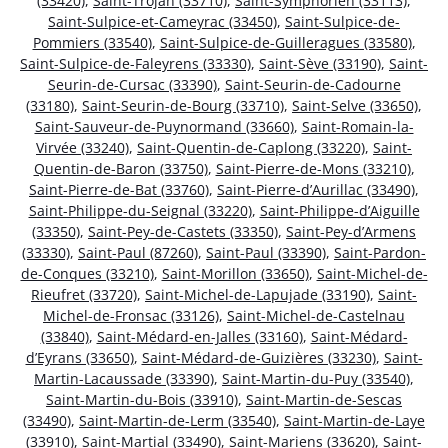
(33420)
,
Saint-Trojan (33710)
,
Saint-Symphorien (33113)
,
Saint-Sulpice-et-Cameyrac (33450)
,
Saint-Sulpice-de-
Pommiers (33540)
,
Saint-Sulpice-de-Guilleragues (33580)
,
Saint-Sulpice-de-Faleyrens (33330)
,
Saint-Sève (33190)
,
Saint-
Seurin-de-Cursac (33390)
,
Saint-Seurin-de-Cadourne
(33180)
,
Saint-Seurin-de-Bourg (33710)
,
Saint-Selve (33650)
,
Saint-Sauveur-de-Puynormand (33660)
,
Saint-Romain-la-
Virvée (33240)
,
Saint-Quentin-de-Caplong (33220)
,
Saint-
Quentin-de-Baron (33750)
,
Saint-Pierre-de-Mons (33210)
,
Saint-Pierre-de-Bat (33760)
,
Saint-Pierre-d’Aurillac (33490)
,
Saint-Philippe-du-Seignal (33220)
,
Saint-Philippe-d’Aiguille
(33350)
,
Saint-Pey-de-Castets (33350)
,
Saint-Pey-d’Armens
(33330)
,
Saint-Paul (87260)
,
Saint-Paul (33390)
,
Saint-Pardon-
de-Conques (33210)
,
Saint-Morillon (33650)
,
Saint-Michel-de-
Rieufret (33720)
,
Saint-Michel-de-Lapujade (33190)
,
Saint-
Michel-de-Fronsac (33126)
,
Saint-Michel-de-Castelnau
(33840)
,
Saint-Médard-en-Jalles (33160)
,
Saint-Médard-
d’Eyrans (33650)
,
Saint-Médard-de-Guizières (33230)
,
Saint-
Martin-Lacaussade (33390)
,
Saint-Martin-du-Puy (33540)
,
Saint-Martin-du-Bois (33910)
,
Saint-Martin-de-Sescas
(33490)
,
Saint-Martin-de-Lerm (33540)
,
Saint-Martin-de-Laye
(33910)
,
Saint-Martial (33490)
,
Saint-Mariens (33620)
,
Saint-