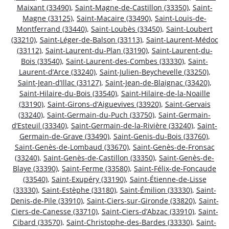
Maixant (33490)
,
Saint-Magne-de-Castillon (33350)
,
Saint-
Magne (33125)
,
Saint-Macaire (33490)
,
Saint-Louis-de-
Montferrand (33440)
,
Saint-Loubès (33450)
,
Saint-Loubert
(33210)
,
Saint-Léger-de-Balson (33113)
,
Saint-Laurent-Médoc
(33112)
,
Saint-Laurent-du-Plan (33190)
,
Saint-Laurent-du-
Bois (33540)
,
Saint-Laurent-des-Combes (33330)
,
Saint-
Laurent-d’Arce (33240)
,
Saint-Julien-Beychevelle (33250)
,
Saint-Jean-d’Illac (33127)
,
Saint-Jean-de-Blaignac (33420)
,
Saint-Hilaire-du-Bois (33540)
,
Saint-Hilaire-de-la-Noaille
(33190)
,
Saint-Girons-d’Aiguevives (33920)
,
Saint-Gervais
(33240)
,
Saint-Germain-du-Puch (33750)
,
Saint-Germain-
d’Esteuil (33340)
,
Saint-Germain-de-la-Rivière (33240)
,
Saint-
Germain-de-Grave (33490)
,
Saint-Genis-du-Bois (33760)
,
Saint-Genès-de-Lombaud (33670)
,
Saint-Genès-de-Fronsac
(33240)
,
Saint-Genès-de-Castillon (33350)
,
Saint-Genès-de-
Blaye (33390)
,
Saint-Ferme (33580)
,
Saint-Félix-de-Foncaude
(33540)
,
Saint-Exupéry (33190)
,
Saint-Étienne-de-Lisse
(33330)
,
Saint-Estèphe (33180)
,
Saint-Émilion (33330)
,
Saint-
Denis-de-Pile (33910)
,
Saint-Ciers-sur-Gironde (33820)
,
Saint-
Ciers-de-Canesse (33710)
,
Saint-Ciers-d’Abzac (33910)
,
Saint-
Cibard (33570)
,
Saint-Christophe-des-Bardes (33330)
,
Saint-