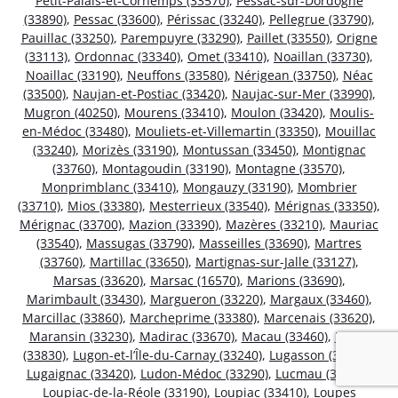
Petit-Palais-et-Cornemps (33570)
,
Pessac-sur-Dordogne
(33890)
,
Pessac (33600)
,
Périssac (33240)
,
Pellegrue (33790)
,
Pauillac (33250)
,
Parempuyre (33290)
,
Paillet (33550)
,
Origne
(33113)
,
Ordonnac (33340)
,
Omet (33410)
,
Noaillan (33730)
,
Noaillac (33190)
,
Neuffons (33580)
,
Nérigean (33750)
,
Néac
(33500)
,
Naujan-et-Postiac (33420)
,
Naujac-sur-Mer (33990)
,
Mugron (40250)
,
Mourens (33410)
,
Moulon (33420)
,
Moulis-
en-Médoc (33480)
,
Mouliets-et-Villemartin (33350)
,
Mouillac
(33240)
,
Morizès (33190)
,
Montussan (33450)
,
Montignac
(33760)
,
Montagoudin (33190)
,
Montagne (33570)
,
Monprimblanc (33410)
,
Mongauzy (33190)
,
Mombrier
(33710)
,
Mios (33380)
,
Mesterrieux (33540)
,
Mérignas (33350)
,
Mérignac (33700)
,
Mazion (33390)
,
Mazères (33210)
,
Mauriac
(33540)
,
Massugas (33790)
,
Masseilles (33690)
,
Martres
(33760)
,
Martillac (33650)
,
Martignas-sur-Jalle (33127)
,
Marsas (33620)
,
Marsac (16570)
,
Marions (33690)
,
Marimbault (33430)
,
Margueron (33220)
,
Margaux (33460)
,
Marcillac (33860)
,
Marcheprime (33380)
,
Marcenais (33620)
,
Maransin (33230)
,
Madirac (33670)
,
Macau (33460)
,
Lugos
(33830)
,
Lugon-et-l’Île-du-Carnay (33240)
,
Lugasson (33760)
,
Lugaignac (33420)
,
Ludon-Médoc (33290)
,
Lucmau (33840)
,
Loupiac-de-la-Réole (33190)
,
Loupiac (33410)
,
Loupes