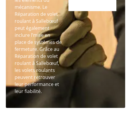
les éléments du
mécanisme. Le
Réparation de volet
roulant à Sallebœuf
peut également
inclure l’mise en
place de systèmes de
fermeture. Grâce au
Réparation de volet
roulant à Sallebœuf,
les volets roulants
peuvent retrouver
leur performance et
leur fiabilité.