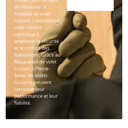
roulant permet ainsi
de restaurer la
mobilité du volet
roulant. L’Installation
volet roulant
contribue à
améliorer la sécurité
et le confort des
habitations. Grâce au
Réparation de volet
roulant à Pleine-
Selve, les volets
roulants peuvent
retrouver leur
performance et leur
fiabilité.