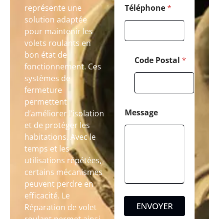
représente une
Téléphone
*
solution adaptée
pour maintenir les
volets roulants en
bon état de
Code Postal
*
fonctionnement. Ces
systèmes de
fermeture
permettent
Message
d’améliorer l’isolation
et de protéger les
habitations. Avec le
temps et les
utilisations répétées,
certains mécanismes
peuvent perdre en
efficacité. Le
ENVOYER
Réparation de volet