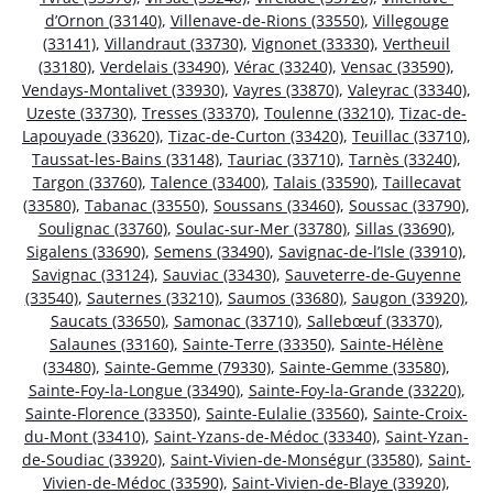
d’Ornon (33140)
,
Villenave-de-Rions (33550)
,
Villegouge
(33141)
,
Villandraut (33730)
,
Vignonet (33330)
,
Vertheuil
(33180)
,
Verdelais (33490)
,
Vérac (33240)
,
Vensac (33590)
,
Vendays-Montalivet (33930)
,
Vayres (33870)
,
Valeyrac (33340)
,
Uzeste (33730)
,
Tresses (33370)
,
Toulenne (33210)
,
Tizac-de-
Lapouyade (33620)
,
Tizac-de-Curton (33420)
,
Teuillac (33710)
,
Taussat-les-Bains (33148)
,
Tauriac (33710)
,
Tarnès (33240)
,
Targon (33760)
,
Talence (33400)
,
Talais (33590)
,
Taillecavat
(33580)
,
Tabanac (33550)
,
Soussans (33460)
,
Soussac (33790)
,
Soulignac (33760)
,
Soulac-sur-Mer (33780)
,
Sillas (33690)
,
Sigalens (33690)
,
Semens (33490)
,
Savignac-de-l’Isle (33910)
,
Savignac (33124)
,
Sauviac (33430)
,
Sauveterre-de-Guyenne
(33540)
,
Sauternes (33210)
,
Saumos (33680)
,
Saugon (33920)
,
Saucats (33650)
,
Samonac (33710)
,
Sallebœuf (33370)
,
Salaunes (33160)
,
Sainte-Terre (33350)
,
Sainte-Hélène
(33480)
,
Sainte-Gemme (79330)
,
Sainte-Gemme (33580)
,
Sainte-Foy-la-Longue (33490)
,
Sainte-Foy-la-Grande (33220)
,
Sainte-Florence (33350)
,
Sainte-Eulalie (33560)
,
Sainte-Croix-
du-Mont (33410)
,
Saint-Yzans-de-Médoc (33340)
,
Saint-Yzan-
de-Soudiac (33920)
,
Saint-Vivien-de-Monségur (33580)
,
Saint-
Vivien-de-Médoc (33590)
,
Saint-Vivien-de-Blaye (33920)
,