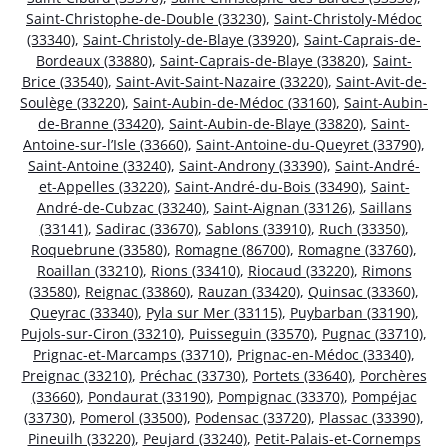
Saint-Christophe-de-Double (33230)
,
Saint-Christoly-Médoc
(33340)
,
Saint-Christoly-de-Blaye (33920)
,
Saint-Caprais-de-
Bordeaux (33880)
,
Saint-Caprais-de-Blaye (33820)
,
Saint-
Brice (33540)
,
Saint-Avit-Saint-Nazaire (33220)
,
Saint-Avit-de-
Soulège (33220)
,
Saint-Aubin-de-Médoc (33160)
,
Saint-Aubin-
de-Branne (33420)
,
Saint-Aubin-de-Blaye (33820)
,
Saint-
Antoine-sur-l’Isle (33660)
,
Saint-Antoine-du-Queyret (33790)
,
Saint-Antoine (33240)
,
Saint-Androny (33390)
,
Saint-André-
et-Appelles (33220)
,
Saint-André-du-Bois (33490)
,
Saint-
André-de-Cubzac (33240)
,
Saint-Aignan (33126)
,
Saillans
(33141)
,
Sadirac (33670)
,
Sablons (33910)
,
Ruch (33350)
,
Roquebrune (33580)
,
Romagne (86700)
,
Romagne (33760)
,
Roaillan (33210)
,
Rions (33410)
,
Riocaud (33220)
,
Rimons
(33580)
,
Reignac (33860)
,
Rauzan (33420)
,
Quinsac (33360)
,
Queyrac (33340)
,
Pyla sur Mer (33115)
,
Puybarban (33190)
,
Pujols-sur-Ciron (33210)
,
Puisseguin (33570)
,
Pugnac (33710)
,
Prignac-et-Marcamps (33710)
,
Prignac-en-Médoc (33340)
,
Preignac (33210)
,
Préchac (33730)
,
Portets (33640)
,
Porchères
(33660)
,
Pondaurat (33190)
,
Pompignac (33370)
,
Pompéjac
(33730)
,
Pomerol (33500)
,
Podensac (33720)
,
Plassac (33390)
,
Pineuilh (33220)
,
Peujard (33240)
,
Petit-Palais-et-Cornemps