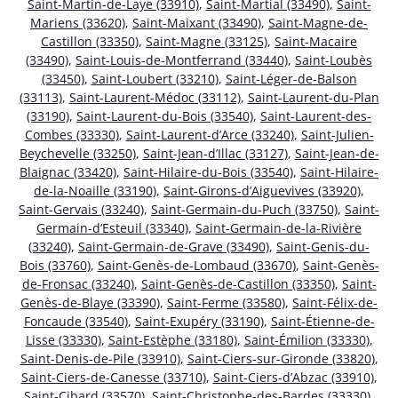
Saint-Martin-de-Laye (33910)
,
Saint-Martial (33490)
,
Saint-
Mariens (33620)
,
Saint-Maixant (33490)
,
Saint-Magne-de-
Castillon (33350)
,
Saint-Magne (33125)
,
Saint-Macaire
(33490)
,
Saint-Louis-de-Montferrand (33440)
,
Saint-Loubès
(33450)
,
Saint-Loubert (33210)
,
Saint-Léger-de-Balson
(33113)
,
Saint-Laurent-Médoc (33112)
,
Saint-Laurent-du-Plan
(33190)
,
Saint-Laurent-du-Bois (33540)
,
Saint-Laurent-des-
Combes (33330)
,
Saint-Laurent-d’Arce (33240)
,
Saint-Julien-
Beychevelle (33250)
,
Saint-Jean-d’Illac (33127)
,
Saint-Jean-de-
Blaignac (33420)
,
Saint-Hilaire-du-Bois (33540)
,
Saint-Hilaire-
de-la-Noaille (33190)
,
Saint-Girons-d’Aiguevives (33920)
,
Saint-Gervais (33240)
,
Saint-Germain-du-Puch (33750)
,
Saint-
Germain-d’Esteuil (33340)
,
Saint-Germain-de-la-Rivière
(33240)
,
Saint-Germain-de-Grave (33490)
,
Saint-Genis-du-
Bois (33760)
,
Saint-Genès-de-Lombaud (33670)
,
Saint-Genès-
de-Fronsac (33240)
,
Saint-Genès-de-Castillon (33350)
,
Saint-
Genès-de-Blaye (33390)
,
Saint-Ferme (33580)
,
Saint-Félix-de-
Foncaude (33540)
,
Saint-Exupéry (33190)
,
Saint-Étienne-de-
Lisse (33330)
,
Saint-Estèphe (33180)
,
Saint-Émilion (33330)
,
Saint-Denis-de-Pile (33910)
,
Saint-Ciers-sur-Gironde (33820)
,
Saint-Ciers-de-Canesse (33710)
,
Saint-Ciers-d’Abzac (33910)
,
Saint-Cibard (33570)
,
Saint-Christophe-des-Bardes (33330)
,