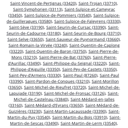
Saint-Vincent-de-Pertignas (33420)
,
Saint-Trojan (33710)
,
Saint-Symphorien (33113)
,
Saint-Sulpice-et-Cameyrac
(33450)
,
Saint-Sulpice-de-Pommiers (33540)
,
Saint-Sulpice-
de-Guilleragues (33580)
,
Saint-Sulpice-de-Faleyrens (33330)
,
Saint-Sève (33190)
,
Saint-Seurin-de-Cursac (33390)
,
Saint-
Seurin-de-Cadourne (33180)
,
Saint-Seurin-de-Bourg (33710)
,
Saint-Selve (33650)
,
Saint-Sauveur-de-Puynormand (33660)
,
Saint-Romain-la-Virvée (33240)
,
Saint-Quentin-de-Caplong
(33220)
,
Saint-Quentin-de-Baron (33750)
,
Saint-Pierre-de-
Mons (33210)
,
Saint-Pierre-de-Bat (33760)
,
Saint-Pierre-
d’Aurillac (33490)
,
Saint-Philippe-du-Seignal (33220)
,
Saint-
Philippe-d’Aiguille (33350)
,
Saint-Pey-de-Castets (33350)
,
Saint-Pey-d’Armens (33330)
,
Saint-Paul (87260)
,
Saint-Paul
(33390)
,
Saint-Pardon-de-Conques (33210)
,
Saint-Morillon
(33650)
,
Saint-Michel-de-Rieufret (33720)
,
Saint-Michel-de-
Lapujade (33190)
,
Saint-Michel-de-Fronsac (33126)
,
Saint-
Michel-de-Castelnau (33840)
,
Saint-Médard-en-Jalles
(33160)
,
Saint-Médard-d’Eyrans (33650)
,
Saint-Médard-de-
Guizières (33230)
,
Saint-Martin-Lacaussade (33390)
,
Saint-
Martin-du-Puy (33540)
,
Saint-Martin-du-Bois (33910)
,
Saint-
Martin-de-Sescas (33490)
,
Saint-Martin-de-Lerm (33540)
,