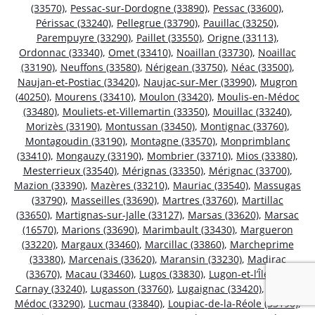
(33570)
,
Pessac-sur-Dordogne (33890)
,
Pessac (33600)
,
Périssac (33240)
,
Pellegrue (33790)
,
Pauillac (33250)
,
Parempuyre (33290)
,
Paillet (33550)
,
Origne (33113)
,
Ordonnac (33340)
,
Omet (33410)
,
Noaillan (33730)
,
Noaillac
(33190)
,
Neuffons (33580)
,
Nérigean (33750)
,
Néac (33500)
,
Naujan-et-Postiac (33420)
,
Naujac-sur-Mer (33990)
,
Mugron
(40250)
,
Mourens (33410)
,
Moulon (33420)
,
Moulis-en-Médoc
(33480)
,
Mouliets-et-Villemartin (33350)
,
Mouillac (33240)
,
Morizès (33190)
,
Montussan (33450)
,
Montignac (33760)
,
Montagoudin (33190)
,
Montagne (33570)
,
Monprimblanc
(33410)
,
Mongauzy (33190)
,
Mombrier (33710)
,
Mios (33380)
,
Mesterrieux (33540)
,
Mérignas (33350)
,
Mérignac (33700)
,
Mazion (33390)
,
Mazères (33210)
,
Mauriac (33540)
,
Massugas
(33790)
,
Masseilles (33690)
,
Martres (33760)
,
Martillac
(33650)
,
Martignas-sur-Jalle (33127)
,
Marsas (33620)
,
Marsac
(16570)
,
Marions (33690)
,
Marimbault (33430)
,
Margueron
(33220)
,
Margaux (33460)
,
Marcillac (33860)
,
Marcheprime
(33380)
,
Marcenais (33620)
,
Maransin (33230)
,
Madirac
(33670)
,
Macau (33460)
,
Lugos (33830)
,
Lugon-et-l’Île-du-
Carnay (33240)
,
Lugasson (33760)
,
Lugaignac (33420)
,
Ludon-
Médoc (33290)
,
Lucmau (33840)
,
Loupiac-de-la-Réole (33190)
,