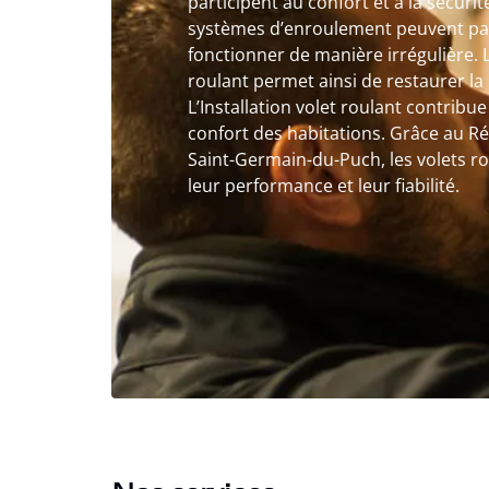
participent au confort et à la sécuri
systèmes d’enroulement peuvent par
fonctionner de manière irrégulière. 
roulant permet ainsi de restaurer la 
L’Installation volet roulant contribue
confort des habitations. Grâce au Ré
Saint-Germain-du-Puch, les volets r
leur performance et leur fiabilité.