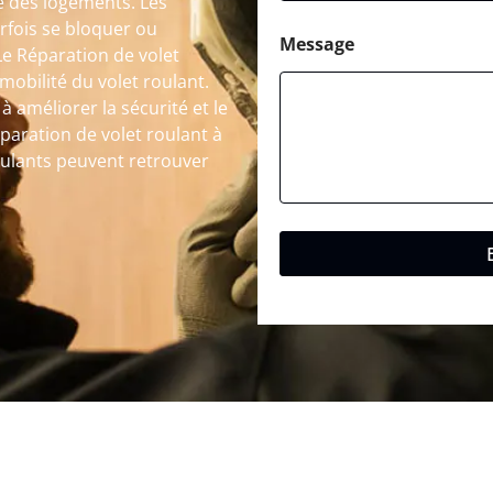
té des logements. Les
fois se bloquer ou
Message
Le Réparation de volet
mobilité du volet roulant.
 à améliorer la sécurité et le
paration de volet roulant à
oulants peuvent retrouver