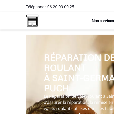
Téléphone :
06.20.09.00.25
Nos services
RÉPARATION DE
ROULANT
À SAINT-GERMA
PUCH
Le Réparation de volet roulant à S
d’assurer la réparation, la remise en é
volets roulants utilisés dans les habi