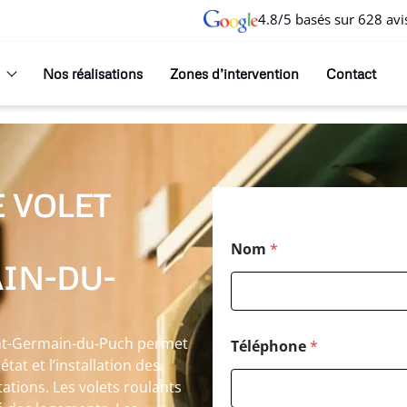
4.8/5 basés sur 628 avi
Nos réalisations
Zones d’intervention
Contact
 VOLET
Nom
*
IN-DU-
aint-Germain-du-Puch permet
Téléphone
*
tat et l’installation des
tations. Les volets roulants