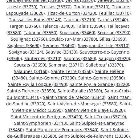
Vendays-Montalivet (33930)
,
Vayres (33870)
,
Valeyrac (33340)
,
Uzeste (33730)
,
Tresses (33370)
,
Toulenne (33210)
,
Tizac-de-
Lapouyade (33620)
,
Tizac-de-Curton (33420)
,
Teuillac (33710)
,
Taussat-les-Bains (33148)
,
Tauriac (33710)
,
Tarnès (33240)
,
Targon (33760)
,
Talence (33400)
,
Talais (33590)
,
Taillecavat
(33580)
,
Tabanac (33550)
,
Soussans (33460)
,
Soussac (33790)
,
Soulignac (33760)
,
Soulac-sur-Mer (33780)
,
Sillas (33690)
,
Sigalens (33690)
,
Semens (33490)
,
Savignac-de-l’Isle (33910)
,
Savignac (33124)
,
Sauviac (33430)
,
Sauveterre-de-Guyenne
(33540)
,
Sauternes (33210)
,
Saumos (33680)
,
Saugon (33920)
,
Saucats (33650)
,
Samonac (33710)
,
Sallebœuf (33370)
,
Salaunes (33160)
,
Sainte-Terre (33350)
,
Sainte-Hélène
(33480)
,
Sainte-Gemme (79330)
,
Sainte-Gemme (33580)
,
Sainte-Foy-la-Longue (33490)
,
Sainte-Foy-la-Grande (33220)
,
Sainte-Florence (33350)
,
Sainte-Eulalie (33560)
,
Sainte-Croix-
du-Mont (33410)
,
Saint-Yzans-de-Médoc (33340)
,
Saint-Yzan-
de-Soudiac (33920)
,
Saint-Vivien-de-Monségur (33580)
,
Saint-
Vivien-de-Médoc (33590)
,
Saint-Vivien-de-Blaye (33920)
,
Saint-Vincent-de-Pertignas (33420)
,
Saint-Trojan (33710)
,
Saint-Symphorien (33113)
,
Saint-Sulpice-et-Cameyrac
(33450)
,
Saint-Sulpice-de-Pommiers (33540)
,
Saint-Sulpice-
de-Guilleragues (33580)
,
Saint-Sulpice-de-Faleyrens (33330)
,