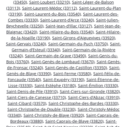
(33450)
,
Saint-Loubert (33210)
,
Saint-Léger-de-Balson
(33113)
,
Saint-Laurent-Médoc (33112)
,
Saint-Laurent-du-Plan
(33190)
,
Saint-Laurent-du-Bois (33540)
,
Saint-Laurent-des-
Combes (33330)
,
Saint-Laurent-d’Arce (33240)
,
Saint-Julien-
Beychevelle (33250)
,
Saint-Jean-d’Illac (33127)
,
Saint-Jean-de-
Blaignac (33420)
,
Saint-Hilaire-du-Bois (33540)
,
Saint-Hilaire-
de-la-Noaille (33190)
,
Saint-Girons-d’Aiguevives (33920)
,
Saint-Gervais (33240)
,
Saint-Germain-du-Puch (33750)
,
Saint-
Germain-d’Esteuil (33340)
,
Saint-Germain-de-la-Rivière
(33240)
,
Saint-Germain-de-Grave (33490)
,
Saint-Genis-du-
Bois (33760)
,
Saint-Genès-de-Lombaud (33670)
,
Saint-Genès-
de-Fronsac (33240)
,
Saint-Genès-de-Castillon (33350)
,
Saint-
Genès-de-Blaye (33390)
,
Saint-Ferme (33580)
,
Saint-Félix-de-
Foncaude (33540)
,
Saint-Exupéry (33190)
,
Saint-Étienne-de-
Lisse (33330)
,
Saint-Estèphe (33180)
,
Saint-Émilion (33330)
,
Saint-Denis-de-Pile (33910)
,
Saint-Ciers-sur-Gironde (33820)
,
Saint-Ciers-de-Canesse (33710)
,
Saint-Ciers-d’Abzac (33910)
,
Saint-Cibard (33570)
,
Saint-Christophe-des-Bardes (33330)
,
Saint-Christophe-de-Double (33230)
,
Saint-Christoly-Médoc
(33340)
,
Saint-Christoly-de-Blaye (33920)
,
Saint-Caprais-de-
Bordeaux (33880)
,
Saint-Caprais-de-Blaye (33820)
,
Saint-