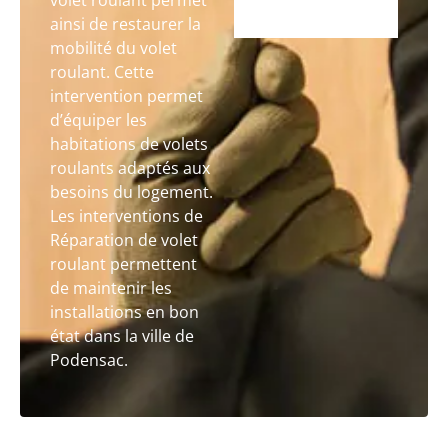
volet roulant permet
ainsi de restaurer la
mobilité du volet
roulant. Cette
intervention permet
d’équiper les
habitations de volets
roulants adaptés aux
besoins du logement.
Les interventions de
Réparation de volet
roulant permettent
de maintenir les
installations en bon
état dans la ville de
Podensac.