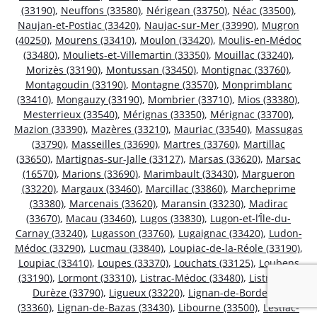
(33190)
,
Neuffons (33580)
,
Nérigean (33750)
,
Néac (33500)
,
Naujan-et-Postiac (33420)
,
Naujac-sur-Mer (33990)
,
Mugron
(40250)
,
Mourens (33410)
,
Moulon (33420)
,
Moulis-en-Médoc
(33480)
,
Mouliets-et-Villemartin (33350)
,
Mouillac (33240)
,
Morizès (33190)
,
Montussan (33450)
,
Montignac (33760)
,
Montagoudin (33190)
,
Montagne (33570)
,
Monprimblanc
(33410)
,
Mongauzy (33190)
,
Mombrier (33710)
,
Mios (33380)
,
Mesterrieux (33540)
,
Mérignas (33350)
,
Mérignac (33700)
,
Mazion (33390)
,
Mazères (33210)
,
Mauriac (33540)
,
Massugas
(33790)
,
Masseilles (33690)
,
Martres (33760)
,
Martillac
(33650)
,
Martignas-sur-Jalle (33127)
,
Marsas (33620)
,
Marsac
(16570)
,
Marions (33690)
,
Marimbault (33430)
,
Margueron
(33220)
,
Margaux (33460)
,
Marcillac (33860)
,
Marcheprime
(33380)
,
Marcenais (33620)
,
Maransin (33230)
,
Madirac
(33670)
,
Macau (33460)
,
Lugos (33830)
,
Lugon-et-l’Île-du-
Carnay (33240)
,
Lugasson (33760)
,
Lugaignac (33420)
,
Ludon-
Médoc (33290)
,
Lucmau (33840)
,
Loupiac-de-la-Réole (33190)
,
Loupiac (33410)
,
Loupes (33370)
,
Louchats (33125)
,
Loubens
(33190)
,
Lormont (33310)
,
Listrac-Médoc (33480)
,
Listrac-de-
Durèze (33790)
,
Ligueux (33220)
,
Lignan-de-Bordeaux
(33360)
,
Lignan-de-Bazas (33430)
,
Libourne (33500)
,
Lestiac-