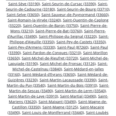
Saint-Sève (33190)
,
Saint-Seurin-de-Cursac (33390)
,
Saint-
Seurin-de-Cadourne (33180)
,
Saint-Seurin-de-Bourg (33710)
,
Saint-Selve (33650)
,
Saint-Sauveur-de-Puynormand (33660)
,
Saint-Romain-la-Virvée (33240)
,
Saint-Quentin-de-Caplong
(33220)
,
Saint-Quentin-de-Baron (33750)
,
Saint-Pierre-de-
Mons (33210)
,
Saint-Pierre-de-Bat (33760)
,
Saint-Pierre-
d’Aurillac (33490)
,
Saint-Philippe-du-Seignal (33220)
,
Saint-
Philippe-d’Aiguille (33350)
,
Saint-Pey-de-Castets (33350)
,
Saint-Pey-d’Armens (33330)
,
Saint-Paul (87260)
,
Saint-Paul
(33390)
,
Saint-Pardon-de-Conques (33210)
,
Saint-Morillon
(33650)
,
Saint-Michel-de-Rieufret (33720)
,
Saint-Michel-de-
Lapujade (33190)
,
Saint-Michel-de-Fronsac (33126)
,
Saint-
Michel-de-Castelnau (33840)
,
Saint-Médard-en-Jalles
(33160)
,
Saint-Médard-d’Eyrans (33650)
,
Saint-Médard-de-
Guizières (33230)
,
Saint-Martin-Lacaussade (33390)
,
Saint-
Martin-du-Puy (33540)
,
Saint-Martin-du-Bois (33910)
,
Saint-
Martin-de-Sescas (33490)
,
Saint-Martin-de-Lerm (33540)
,
Saint-Martin-de-Laye (33910)
,
Saint-Martial (33490)
,
Saint-
Mariens (33620)
,
Saint-Maixant (33490)
,
Saint-Magne-de-
Castillon (33350)
,
Saint-Magne (33125)
,
Saint-Macaire
(33490)
,
Saint-Louis-de-Montferrand (33440)
,
Saint-Loubès