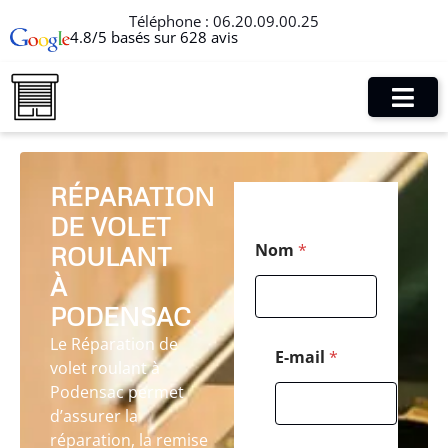
Téléphone :
06.20.09.00.25
4.8/5 basés sur 628 avis
RÉPARATION
DE VOLET
*
Nom
*
ROULANT
T
é
À
l
é
PODENSAC
p
Le Réparation de
h
E-mail
*
volet roulant à
o
n
Podensac permet
e
d’assurer la
C
réparation, la remise
o