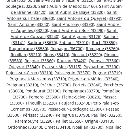
Brice (33540)
,
Saint-Avit-Saint-Nazaire (33220)
,
Saint-Avit-de-
Soulège (33220)
,
Saint-Aubin-de-Médoc (33160)
,
Saint-Aubin-
de-Branne (33420)
,
Saint-Aubin-de-Blaye (33820)
,
Saint-
Antoine-sur-l’Isle (33660)
,
Saint-Antoine-du-Queyret (33790)
,
Saint-Antoine (33240)
,
Saint-Androny (33390)
,
Saint-André-
et-Appelles (33220)
,
Saint-André-du-Bois (33490)
,
Saint-
André-de-Cubzac (33240)
,
Saint-Aignan (33126)
,
Saillans
(33141)
,
Sadirac (33670)
,
Sablons (33910)
,
Ruch (33350)
,
Roquebrune (33580)
,
Romagne (86700)
,
Romagne (33760)
,
Roaillan (33210)
,
Rions (33410)
,
Riocaud (33220)
,
Rimons
(33580)
,
Reignac (33860)
,
Rauzan (33420)
,
Quinsac (33360)
,
Queyrac (33340)
,
Pyla sur Mer (33115)
,
Puybarban (33190)
,
Pujols-sur-Ciron (33210)
,
Puisseguin (33570)
,
Pugnac (33710)
,
Prignac-et-Marcamps (33710)
,
Prignac-en-Médoc (33340)
,
Preignac (33210)
,
Préchac (33730)
,
Portets (33640)
,
Porchères
(33660)
,
Pondaurat (33190)
,
Pompignac (33370)
,
Pompéjac
(33730)
,
Pomerol (33500)
,
Pleine-Selve (33820)
,
Plassac
(33390)
,
Pineuilh (33220)
,
Peujard (33240)
,
Petit-Palais-et-
Cornemps (33570)
,
Pessac-sur-Dordogne (33890)
,
Pessac
(33600)
,
Périssac (33240)
,
Pellegrue (33790)
,
Pauillac (33250)
,
Parempuyre (33290)
,
Paillet (33550)
,
Origne (33113)
,
Ordonnac (33340)
,
Omet (33410)
,
Noaillan (33730)
,
Noaillac