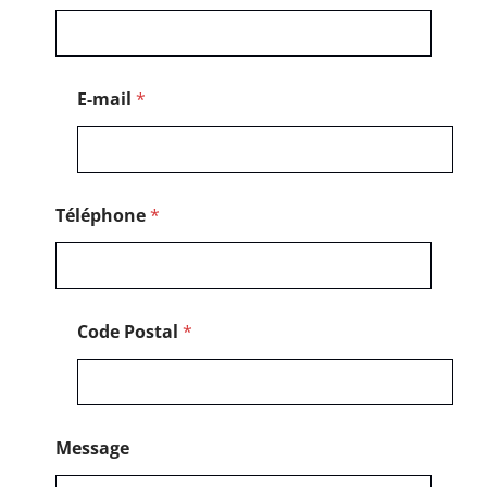
é
l
é
p
h
E-mail
*
o
n
e
*
Téléphone
*
Code Postal
*
Message