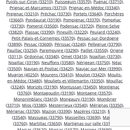
Pujols-sur-Ciron (33210)
,
Puisseguin (33570)
,
Pugnac (33710)
,
Prignac-et-Marcamps (33710)
,
Prignac-en-Médoc (33340)
,
Preignac (33210)
,
Préchac (33730)
,
Portets (33640)
,
Porchères
(33660)
,
Pondaurat (33190)
,
Pompignac (33370)
,
Pompéjac
(33730)
,
Pomerol (33500)
,
Podensac (33720)
,
Pleine-Selve
(33820)
,
Plassac (33390)
,
Pineuilh (33220)
,
Peujard (33240)
,
Petit-Palais-et-Cornemps (33570)
,
Pessac-sur-Dordogne
(33890)
,
Pessac (33600)
,
Périssac (33240)
,
Pellegrue (33790)
,
Pauillac (33250)
,
Parempuyre (33290)
,
Paillet (33550)
,
Origne
(33113)
,
Ordonnac (33340)
,
Omet (33410)
,
Noaillan (33730)
,
Noaillac (33190)
,
Neuffons (33580)
,
Nérigean (33750)
,
Néac
(33500)
,
Naujan-et-Postiac (33420)
,
Naujac-sur-Mer (33990)
,
Mugron (40250)
,
Mourens (33410)
,
Moulon (33420)
,
Moulis-
en-Médoc (33480)
,
Mouliets-et-Villemartin (33350)
,
Mouillac
(33240)
,
Morizès (33190)
,
Montussan (33450)
,
Montignac
(33760)
,
Montagoudin (33190)
,
Montagne (33570)
,
Monprimblanc (33410)
,
Mongauzy (33190)
,
Mombrier
(33710)
,
Mios (33380)
,
Mesterrieux (33540)
,
Mérignas (33350)
,
Mérignac (33700)
,
Mazion (33390)
,
Mazères (33210)
,
Mauriac
(33540)
,
Massugas (33790)
,
Masseilles (33690)
,
Martres
(33760)
,
Martillac (33650)
,
Martignas-sur-Jalle (33127)
,
Marsas (33620)
,
Marsac (16570)
,
Marions (33690)
,