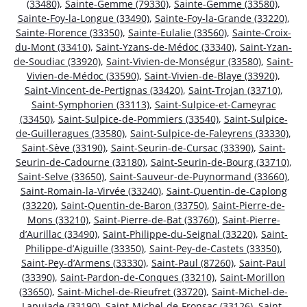
(33480)
,
Sainte-Gemme (79330)
,
Sainte-Gemme (33580)
,
Sainte-Foy-la-Longue (33490)
,
Sainte-Foy-la-Grande (33220)
,
Sainte-Florence (33350)
,
Sainte-Eulalie (33560)
,
Sainte-Croix-
du-Mont (33410)
,
Saint-Yzans-de-Médoc (33340)
,
Saint-Yzan-
de-Soudiac (33920)
,
Saint-Vivien-de-Monségur (33580)
,
Saint-
Vivien-de-Médoc (33590)
,
Saint-Vivien-de-Blaye (33920)
,
Saint-Vincent-de-Pertignas (33420)
,
Saint-Trojan (33710)
,
Saint-Symphorien (33113)
,
Saint-Sulpice-et-Cameyrac
(33450)
,
Saint-Sulpice-de-Pommiers (33540)
,
Saint-Sulpice-
de-Guilleragues (33580)
,
Saint-Sulpice-de-Faleyrens (33330)
,
Saint-Sève (33190)
,
Saint-Seurin-de-Cursac (33390)
,
Saint-
Seurin-de-Cadourne (33180)
,
Saint-Seurin-de-Bourg (33710)
,
Saint-Selve (33650)
,
Saint-Sauveur-de-Puynormand (33660)
,
Saint-Romain-la-Virvée (33240)
,
Saint-Quentin-de-Caplong
(33220)
,
Saint-Quentin-de-Baron (33750)
,
Saint-Pierre-de-
Mons (33210)
,
Saint-Pierre-de-Bat (33760)
,
Saint-Pierre-
d’Aurillac (33490)
,
Saint-Philippe-du-Seignal (33220)
,
Saint-
Philippe-d’Aiguille (33350)
,
Saint-Pey-de-Castets (33350)
,
Saint-Pey-d’Armens (33330)
,
Saint-Paul (87260)
,
Saint-Paul
(33390)
,
Saint-Pardon-de-Conques (33210)
,
Saint-Morillon
(33650)
,
Saint-Michel-de-Rieufret (33720)
,
Saint-Michel-de-
Lapujade (33190)
,
Saint-Michel-de-Fronsac (33126)
,
Saint-