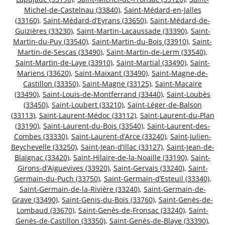
Michel-de-Castelnau (33840)
,
Saint-Médard-en-Jalles
(33160)
,
Saint-Médard-d’Eyrans (33650)
,
Saint-Médard-de-
Guizières (33230)
,
Saint-Martin-Lacaussade (33390)
,
Saint-
Martin-du-Puy (33540)
,
Saint-Martin-du-Bois (33910)
,
Saint-
Martin-de-Sescas (33490)
,
Saint-Martin-de-Lerm (33540)
,
Saint-Martin-de-Laye (33910)
,
Saint-Martial (33490)
,
Saint-
Mariens (33620)
,
Saint-Maixant (33490)
,
Saint-Magne-de-
Castillon (33350)
,
Saint-Magne (33125)
,
Saint-Macaire
(33490)
,
Saint-Louis-de-Montferrand (33440)
,
Saint-Loubès
(33450)
,
Saint-Loubert (33210)
,
Saint-Léger-de-Balson
(33113)
,
Saint-Laurent-Médoc (33112)
,
Saint-Laurent-du-Plan
(33190)
,
Saint-Laurent-du-Bois (33540)
,
Saint-Laurent-des-
Combes (33330)
,
Saint-Laurent-d’Arce (33240)
,
Saint-Julien-
Beychevelle (33250)
,
Saint-Jean-d’Illac (33127)
,
Saint-Jean-de-
Blaignac (33420)
,
Saint-Hilaire-de-la-Noaille (33190)
,
Saint-
Girons-d’Aiguevives (33920)
,
Saint-Gervais (33240)
,
Saint-
Germain-du-Puch (33750)
,
Saint-Germain-d’Esteuil (33340)
,
Saint-Germain-de-la-Rivière (33240)
,
Saint-Germain-de-
Grave (33490)
,
Saint-Genis-du-Bois (33760)
,
Saint-Genès-de-
Lombaud (33670)
,
Saint-Genès-de-Fronsac (33240)
,
Saint-
Genès-de-Castillon (33350)
,
Saint-Genès-de-Blaye (33390)
,