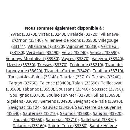
Nous sommes également disponible à
:
Yvrac (33370)
,
Virsac (33240)
,
Virelade (33720)
,
Villenave-
d’Ornon (33140)
,
Villenave-de-Rions (33550)
,
Villegouge
(33141)
,
Villandraut (33730)
,
Vignonet (33330)
,
Vertheuil
(33180)
,
Verdelais (33490)
,
Vérac (33240)
,
Vensac (33590)
,
Vendays-Montalivet (33930)
,
Vayres (33870)
,
Valeyrac (33340)
,
Uzeste (33730)
,
Tresses (33370)
,
Toulenne (33210)
,
Tizac-de-
Lapouyade (33620)
,
Tizac-de-Curton (33420)
,
Teuillac (33710)
,
Taussat-les-Bains (33148)
,
Tauriac (33710)
,
Tarnès (33240)
,
Targon (33760)
,
Talence (33400)
,
Talais (33590)
,
Taillecavat
(33580)
,
Tabanac (33550)
,
Soussans (33460)
,
Soussac (33790)
,
Soulignac (33760)
,
Soulac-sur-Mer (33780)
,
Sillas (33690)
,
Sigalens (33690)
,
Semens (33490)
,
Savignac-de-l’Isle (33910)
,
Savignac (33124)
,
Sauviac (33430)
,
Sauveterre-de-Guyenne
(33540)
,
Sauternes (33210)
,
Saumos (33680)
,
Saugon (33920)
,
Saucats (33650)
,
Samonac (33710)
,
Sallebœuf (33370)
,
Salaunes (33160)
,
Sainte-Terre (33350)
,
Sainte-Hélène