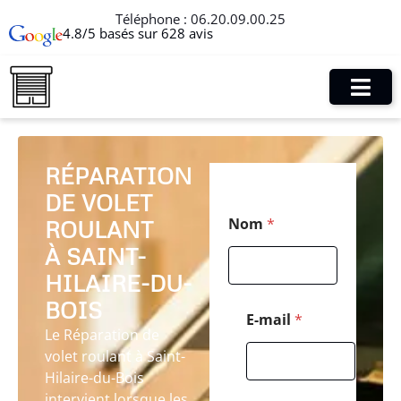
Téléphone :
06.20.09.00.25
4.8/5 basés sur 628 avis
RÉPARATION
DE VOLET
M
Nom
*
ROULANT
e
s
À SAINT-
s
a
HILAIRE-DU-
g
BOIS
e
E-mail
*
N
Le Réparation de
o
volet roulant à Saint-
m
Hilaire-du-Bois
N
o
intervient lorsque les