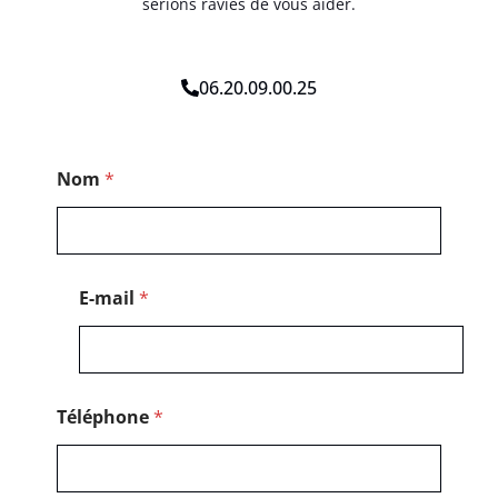
serions ravies de vous aider.
06.20.09.00.25
*
Nom
*
T
é
l
é
p
h
E-mail
*
o
n
e
T
é
l
Téléphone
*
é
p
h