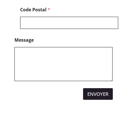
o
n
Code Postal
*
e
Message
ENVOYER