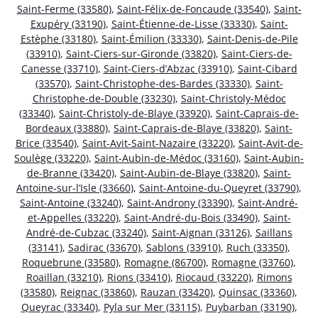
Saint-Ferme (33580)
,
Saint-Félix-de-Foncaude (33540)
,
Saint-
Exupéry (33190)
,
Saint-Étienne-de-Lisse (33330)
,
Saint-
Estèphe (33180)
,
Saint-Émilion (33330)
,
Saint-Denis-de-Pile
(33910)
,
Saint-Ciers-sur-Gironde (33820)
,
Saint-Ciers-de-
Canesse (33710)
,
Saint-Ciers-d’Abzac (33910)
,
Saint-Cibard
(33570)
,
Saint-Christophe-des-Bardes (33330)
,
Saint-
Christophe-de-Double (33230)
,
Saint-Christoly-Médoc
(33340)
,
Saint-Christoly-de-Blaye (33920)
,
Saint-Caprais-de-
Bordeaux (33880)
,
Saint-Caprais-de-Blaye (33820)
,
Saint-
Brice (33540)
,
Saint-Avit-Saint-Nazaire (33220)
,
Saint-Avit-de-
Soulège (33220)
,
Saint-Aubin-de-Médoc (33160)
,
Saint-Aubin-
de-Branne (33420)
,
Saint-Aubin-de-Blaye (33820)
,
Saint-
Antoine-sur-l’Isle (33660)
,
Saint-Antoine-du-Queyret (33790)
,
Saint-Antoine (33240)
,
Saint-Androny (33390)
,
Saint-André-
et-Appelles (33220)
,
Saint-André-du-Bois (33490)
,
Saint-
André-de-Cubzac (33240)
,
Saint-Aignan (33126)
,
Saillans
(33141)
,
Sadirac (33670)
,
Sablons (33910)
,
Ruch (33350)
,
Roquebrune (33580)
,
Romagne (86700)
,
Romagne (33760)
,
Roaillan (33210)
,
Rions (33410)
,
Riocaud (33220)
,
Rimons
(33580)
,
Reignac (33860)
,
Rauzan (33420)
,
Quinsac (33360)
,
Queyrac (33340)
,
Pyla sur Mer (33115)
,
Puybarban (33190)
,