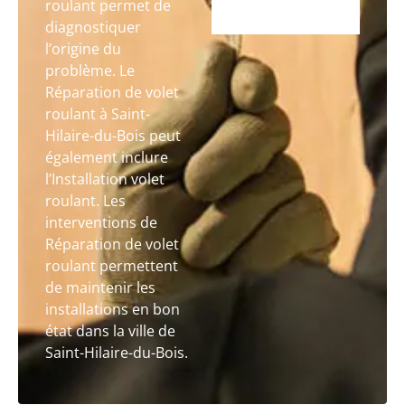
roulant permet de
diagnostiquer
l’origine du
problème. Le
Réparation de volet
roulant à Saint-
Hilaire-du-Bois peut
également inclure
l’Installation volet
roulant. Les
interventions de
Réparation de volet
roulant permettent
de maintenir les
installations en bon
état dans la ville de
Saint-Hilaire-du-Bois.