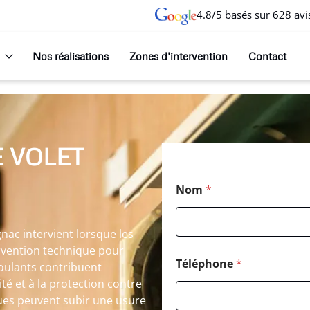
4.8/5 basés sur 628 avi
Nos réalisations
Zones d’intervention
Contact
 VOLET
Nom
*
nac intervient lorsque les
ervention technique pour
Téléphone
*
 roulants contribuent
té et à la protection contre
ues peuvent subir une usure