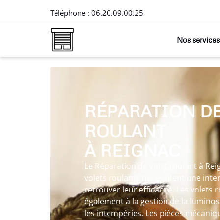
Téléphone :
06.20.09.00.25
Nos services
RÉPARATION DE
ROULANT
À REIGNAC
Le Réparation de volet roulant à Reig
volets roulants nécessitent une int
retrouver leur efficacité. Les volets
également à la gestion de la luminosi
les intempéries. Les pièces mécaniq