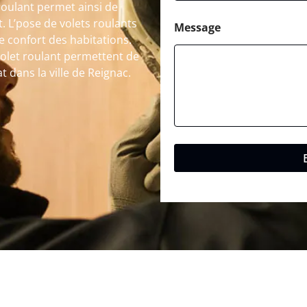
roulant permet ainsi de
t. L’pose de volets roulants
Message
le confort des habitations.
volet roulant permettent de
t dans la ville de Reignac.