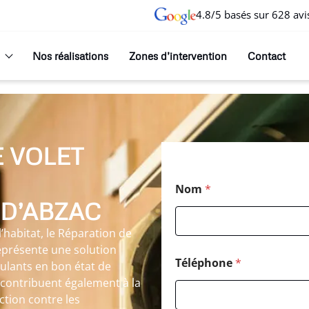
4.8/5 basés sur 628 avi
Nos réalisations
Zones d’intervention
Contact
 VOLET
Nom
*
-D’ABZAC
habitat, le Réparation de
représente une solution
Téléphone
*
ulants en bon état de
 contribuent également à la
ction contre les