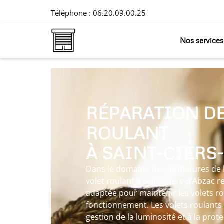
Téléphone :
06.20.09.00.25
Nos services
RÉPARATION DE
ROULANT
À SAINT-CIERS
Dans le domaine des fermetures de l’
volet roulant à Saint-Ciers-d’Abzac 
adaptée pour maintenir les volets ro
fonctionnement. Les volets roulants
gestion de la luminosité et à la prote