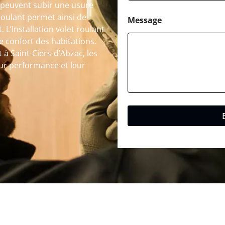
 peuvent subir une usure
roulant permet ainsi de
Message
. L’Installation volet roulant
le confort des habitations.
 à Saint-Ciers-d’Abzac, les
eur performance et leur