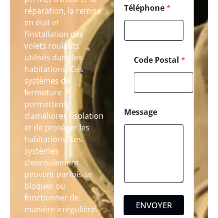
Téléphone
*
réparation, la remise
en état et
l’installation des
volets roulants
utilisés dans les
Code Postal
*
habitations. Ces
systèmes de
fermeture
permettent
Message
d’améliorer l’isolation
et de protéger les
habitations. Les
systèmes
d’enroulement
peuvent parfois se
bloquer ou
fonctionner de
ENVOYER
manière irrégulière.