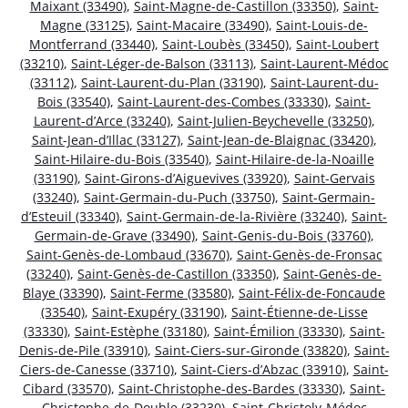
Maixant (33490)
,
Saint-Magne-de-Castillon (33350)
,
Saint-
Magne (33125)
,
Saint-Macaire (33490)
,
Saint-Louis-de-
Montferrand (33440)
,
Saint-Loubès (33450)
,
Saint-Loubert
(33210)
,
Saint-Léger-de-Balson (33113)
,
Saint-Laurent-Médoc
(33112)
,
Saint-Laurent-du-Plan (33190)
,
Saint-Laurent-du-
Bois (33540)
,
Saint-Laurent-des-Combes (33330)
,
Saint-
Laurent-d’Arce (33240)
,
Saint-Julien-Beychevelle (33250)
,
Saint-Jean-d’Illac (33127)
,
Saint-Jean-de-Blaignac (33420)
,
Saint-Hilaire-du-Bois (33540)
,
Saint-Hilaire-de-la-Noaille
(33190)
,
Saint-Girons-d’Aiguevives (33920)
,
Saint-Gervais
(33240)
,
Saint-Germain-du-Puch (33750)
,
Saint-Germain-
d’Esteuil (33340)
,
Saint-Germain-de-la-Rivière (33240)
,
Saint-
Germain-de-Grave (33490)
,
Saint-Genis-du-Bois (33760)
,
Saint-Genès-de-Lombaud (33670)
,
Saint-Genès-de-Fronsac
(33240)
,
Saint-Genès-de-Castillon (33350)
,
Saint-Genès-de-
Blaye (33390)
,
Saint-Ferme (33580)
,
Saint-Félix-de-Foncaude
(33540)
,
Saint-Exupéry (33190)
,
Saint-Étienne-de-Lisse
(33330)
,
Saint-Estèphe (33180)
,
Saint-Émilion (33330)
,
Saint-
Denis-de-Pile (33910)
,
Saint-Ciers-sur-Gironde (33820)
,
Saint-
Ciers-de-Canesse (33710)
,
Saint-Ciers-d’Abzac (33910)
,
Saint-
Cibard (33570)
,
Saint-Christophe-des-Bardes (33330)
,
Saint-
Christophe-de-Double (33230)
,
Saint-Christoly-Médoc