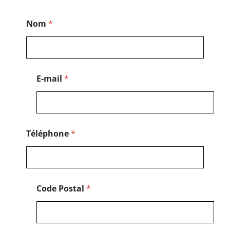
E
Nom
*
-
m
a
i
l
M
E-mail
*
e
s
s
a
g
e
Téléphone
*
*
Code Postal
*