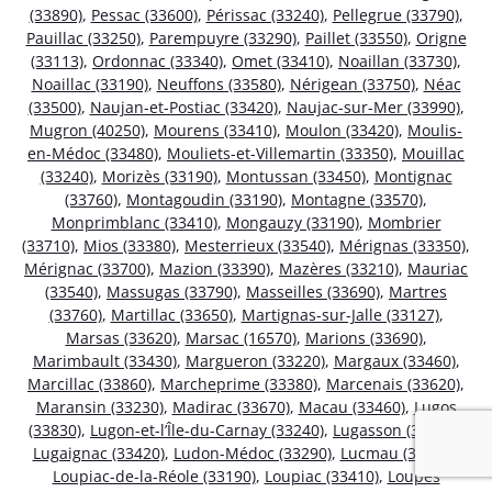
(33890)
,
Pessac (33600)
,
Périssac (33240)
,
Pellegrue (33790)
,
Pauillac (33250)
,
Parempuyre (33290)
,
Paillet (33550)
,
Origne
(33113)
,
Ordonnac (33340)
,
Omet (33410)
,
Noaillan (33730)
,
Noaillac (33190)
,
Neuffons (33580)
,
Nérigean (33750)
,
Néac
(33500)
,
Naujan-et-Postiac (33420)
,
Naujac-sur-Mer (33990)
,
Mugron (40250)
,
Mourens (33410)
,
Moulon (33420)
,
Moulis-
en-Médoc (33480)
,
Mouliets-et-Villemartin (33350)
,
Mouillac
(33240)
,
Morizès (33190)
,
Montussan (33450)
,
Montignac
(33760)
,
Montagoudin (33190)
,
Montagne (33570)
,
Monprimblanc (33410)
,
Mongauzy (33190)
,
Mombrier
(33710)
,
Mios (33380)
,
Mesterrieux (33540)
,
Mérignas (33350)
,
Mérignac (33700)
,
Mazion (33390)
,
Mazères (33210)
,
Mauriac
(33540)
,
Massugas (33790)
,
Masseilles (33690)
,
Martres
(33760)
,
Martillac (33650)
,
Martignas-sur-Jalle (33127)
,
Marsas (33620)
,
Marsac (16570)
,
Marions (33690)
,
Marimbault (33430)
,
Margueron (33220)
,
Margaux (33460)
,
Marcillac (33860)
,
Marcheprime (33380)
,
Marcenais (33620)
,
Maransin (33230)
,
Madirac (33670)
,
Macau (33460)
,
Lugos
(33830)
,
Lugon-et-l’Île-du-Carnay (33240)
,
Lugasson (33760)
,
Lugaignac (33420)
,
Ludon-Médoc (33290)
,
Lucmau (33840)
,
Loupiac-de-la-Réole (33190)
,
Loupiac (33410)
,
Loupes