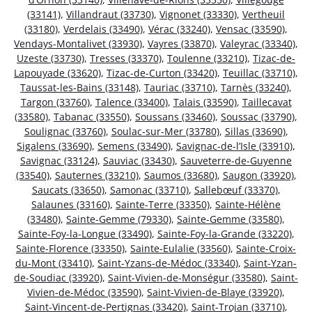
(33141)
,
Villandraut (33730)
,
Vignonet (33330)
,
Vertheuil
(33180)
,
Verdelais (33490)
,
Vérac (33240)
,
Vensac (33590)
,
Vendays-Montalivet (33930)
,
Vayres (33870)
,
Valeyrac (33340)
,
Uzeste (33730)
,
Tresses (33370)
,
Toulenne (33210)
,
Tizac-de-
Lapouyade (33620)
,
Tizac-de-Curton (33420)
,
Teuillac (33710)
,
Taussat-les-Bains (33148)
,
Tauriac (33710)
,
Tarnès (33240)
,
Targon (33760)
,
Talence (33400)
,
Talais (33590)
,
Taillecavat
(33580)
,
Tabanac (33550)
,
Soussans (33460)
,
Soussac (33790)
,
Soulignac (33760)
,
Soulac-sur-Mer (33780)
,
Sillas (33690)
,
Sigalens (33690)
,
Semens (33490)
,
Savignac-de-l’Isle (33910)
,
Savignac (33124)
,
Sauviac (33430)
,
Sauveterre-de-Guyenne
(33540)
,
Sauternes (33210)
,
Saumos (33680)
,
Saugon (33920)
,
Saucats (33650)
,
Samonac (33710)
,
Sallebœuf (33370)
,
Salaunes (33160)
,
Sainte-Terre (33350)
,
Sainte-Hélène
(33480)
,
Sainte-Gemme (79330)
,
Sainte-Gemme (33580)
,
Sainte-Foy-la-Longue (33490)
,
Sainte-Foy-la-Grande (33220)
,
Sainte-Florence (33350)
,
Sainte-Eulalie (33560)
,
Sainte-Croix-
du-Mont (33410)
,
Saint-Yzans-de-Médoc (33340)
,
Saint-Yzan-
de-Soudiac (33920)
,
Saint-Vivien-de-Monségur (33580)
,
Saint-
Vivien-de-Médoc (33590)
,
Saint-Vivien-de-Blaye (33920)
,
Saint-Vincent-de-Pertignas (33420)
,
Saint-Trojan (33710)
,