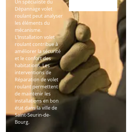
Un spécialiste du
Dépannage volet
roulant peut analyser
les éléments du
mécanisme.
L’Installation volet
roulant contribue à
améliorer la sécurité
et le confort des
habitations. Les
interventions de
Réparation de volet
roulant permettent
de maintenir les
installations en bon
état dans la ville de
Saint-Seurin-de-
Bourg.