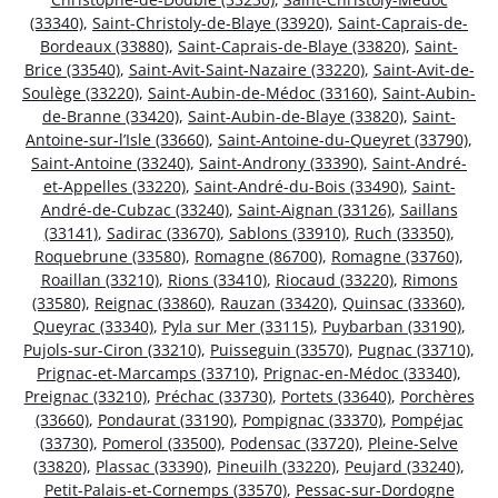
(33340)
,
Saint-Christoly-de-Blaye (33920)
,
Saint-Caprais-de-
Bordeaux (33880)
,
Saint-Caprais-de-Blaye (33820)
,
Saint-
Brice (33540)
,
Saint-Avit-Saint-Nazaire (33220)
,
Saint-Avit-de-
Soulège (33220)
,
Saint-Aubin-de-Médoc (33160)
,
Saint-Aubin-
de-Branne (33420)
,
Saint-Aubin-de-Blaye (33820)
,
Saint-
Antoine-sur-l’Isle (33660)
,
Saint-Antoine-du-Queyret (33790)
,
Saint-Antoine (33240)
,
Saint-Androny (33390)
,
Saint-André-
et-Appelles (33220)
,
Saint-André-du-Bois (33490)
,
Saint-
André-de-Cubzac (33240)
,
Saint-Aignan (33126)
,
Saillans
(33141)
,
Sadirac (33670)
,
Sablons (33910)
,
Ruch (33350)
,
Roquebrune (33580)
,
Romagne (86700)
,
Romagne (33760)
,
Roaillan (33210)
,
Rions (33410)
,
Riocaud (33220)
,
Rimons
(33580)
,
Reignac (33860)
,
Rauzan (33420)
,
Quinsac (33360)
,
Queyrac (33340)
,
Pyla sur Mer (33115)
,
Puybarban (33190)
,
Pujols-sur-Ciron (33210)
,
Puisseguin (33570)
,
Pugnac (33710)
,
Prignac-et-Marcamps (33710)
,
Prignac-en-Médoc (33340)
,
Preignac (33210)
,
Préchac (33730)
,
Portets (33640)
,
Porchères
(33660)
,
Pondaurat (33190)
,
Pompignac (33370)
,
Pompéjac
(33730)
,
Pomerol (33500)
,
Podensac (33720)
,
Pleine-Selve
(33820)
,
Plassac (33390)
,
Pineuilh (33220)
,
Peujard (33240)
,
Petit-Palais-et-Cornemps (33570)
,
Pessac-sur-Dordogne