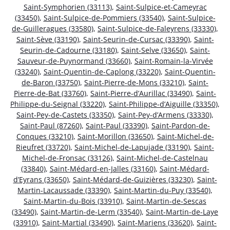
Saint-Symphorien (33113)
,
Saint-Sulpice-et-Cameyrac
(33450)
,
Saint-Sulpice-de-Pommiers (33540)
,
Saint-Sulpice-
de-Guilleragues (33580)
,
Saint-Sulpice-de-Faleyrens (33330)
,
Saint-Sève (33190)
,
Saint-Seurin-de-Cursac (33390)
,
Saint-
Seurin-de-Cadourne (33180)
,
Saint-Selve (33650)
,
Saint-
Sauveur-de-Puynormand (33660)
,
Saint-Romain-la-Virvée
(33240)
,
Saint-Quentin-de-Caplong (33220)
,
Saint-Quentin-
de-Baron (33750)
,
Saint-Pierre-de-Mons (33210)
,
Saint-
Pierre-de-Bat (33760)
,
Saint-Pierre-d’Aurillac (33490)
,
Saint-
Philippe-du-Seignal (33220)
,
Saint-Philippe-d’Aiguille (33350)
,
Saint-Pey-de-Castets (33350)
,
Saint-Pey-d’Armens (33330)
,
Saint-Paul (87260)
,
Saint-Paul (33390)
,
Saint-Pardon-de-
Conques (33210)
,
Saint-Morillon (33650)
,
Saint-Michel-de-
Rieufret (33720)
,
Saint-Michel-de-Lapujade (33190)
,
Saint-
Michel-de-Fronsac (33126)
,
Saint-Michel-de-Castelnau
(33840)
,
Saint-Médard-en-Jalles (33160)
,
Saint-Médard-
d’Eyrans (33650)
,
Saint-Médard-de-Guizières (33230)
,
Saint-
Martin-Lacaussade (33390)
,
Saint-Martin-du-Puy (33540)
,
Saint-Martin-du-Bois (33910)
,
Saint-Martin-de-Sescas
(33490)
,
Saint-Martin-de-Lerm (33540)
,
Saint-Martin-de-Laye
(33910)
,
Saint-Martial (33490)
,
Saint-Mariens (33620)
,
Saint-