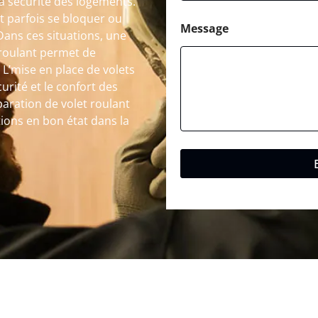
la sécurité des logements.
 parfois se bloquer ou
Message
Dans ces situations, une
 roulant permet de
 L’mise en place de volets
urité et le confort des
paration de volet roulant
tions en bon état dans la