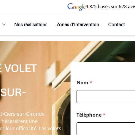
4.8/5 basés sur 628 avi
Nos réalisations
Zones d’intervention
Contact
 VOLET
Nom
*
-SUR-
nt-Ciers-sur-Gironde
Téléphone
*
s nécessitent une
 leur efficacité. Les volets