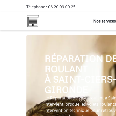
Téléphone :
06.20.09.00.25
Nos services
RÉPARATION DE
ROULANT
À SAINT-CIERS
GIRONDE
Le Réparation de volet roulant à Sai
intervient lorsque les volets roulant
intervention technique pour retrouver