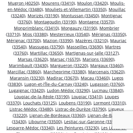
Mugron (40250)
,
Mourens (33410)
,
Moulon (33420)
,
Moulis-
en-Médoc (33480)
,
Mouliets-et-Villemartin (33350)
,
Mouillac
(33240)
,
Morizès (33190)
,
Montussan (33450)
,
Montignac
(33760)
,
Montagoudin (33190)
,
Montagne (33570)
,
Monprimblanc (33410)
,
Mongauzy (33190)
,
Mombrier
(33710)
,
Mios (33380)
,
Mesterrieux (33540)
,
Mérignas (33350)
,
Mérignac (33700)
,
Mazion (33390)
,
Mazères (33210)
,
Mauriac
(33540)
,
Massugas (33790)
,
Masseilles (33690)
,
Martres
(33760)
,
Martillac (33650)
,
Martignas-sur-Jalle (33127)
,
Marsas (33620)
,
Marsac (16570)
,
Marions (33690)
,
Marimbault (33430)
,
Margueron (33220)
,
Margaux (33460)
,
Marcillac (33860)
,
Marcheprime (33380)
,
Marcenais (33620)
,
Maransin (33230)
,
Madirac (33670)
,
Macau (33460)
,
Lugos
(33830)
,
Lugon-et-l’Île-du-Carnay (33240)
,
Lugasson (33760)
,
Lugaignac (33420)
,
Ludon-Médoc (33290)
,
Lucmau (33840)
,
Loupiac-de-la-Réole (33190)
,
Loupiac (33410)
,
Loupes
(33370)
,
Louchats (33125)
,
Loubens (33190)
,
Lormont (33310)
,
Listrac-Médoc (33480)
,
Listrac-de-Durèze (33790)
,
Ligueux
(33220)
,
Lignan-de-Bordeaux (33360)
,
Lignan-de-Bazas
(33430)
,
Libourne (33500)
,
Lestiac-sur-Garonne (33550)
,
Lesparre-Médoc (33340)
,
Les Peintures (33230)
,
Les Lèves-et-