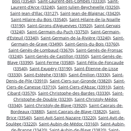
Bois (33540)
,
Saint-Laurent-des-Combes (33330)
,
Saint-
Laurent-d’Arce (33240)
,
Saint-Julien-Beychevelle (33250)
,
Saint-Jean-d’Illac (33127)
,
Saint-Jean-de-Blaignac (33420)
,
Saint-Hilaire-du-Bois (33540)
,
Saint-Hilaire-de-la-Noaille
(33190)
,
Saint-Girons-d’Aiguevives (33920)
,
Saint-Gervais
(33240)
,
Saint-Germain-du-Puch (33750)
,
Saint-Germain-
d’Esteuil (33340)
,
Saint-Germain-de-la-Rivière (33240)
,
Saint-
Germain-de-Grave (33490)
,
Saint-Genis-du-Bois (33760)
,
Saint-Genès-de-Lombaud (33670)
,
Saint-Genès-de-Fronsac
(33240)
,
Saint-Genès-de-Castillon (33350)
,
Saint-Genès-de-
Blaye (33390)
,
Saint-Ferme (33580)
,
Saint-Félix-de-Foncaude
(33540)
,
Saint-Exupéry (33190)
,
Saint-Étienne-de-Lisse
(33330)
,
Saint-Estèphe (33180)
,
Saint-Émilion (33330)
,
Saint-
Denis-de-Pile (33910)
,
Saint-Ciers-sur-Gironde (33820)
,
Saint-
Ciers-de-Canesse (33710)
,
Saint-Ciers-d’Abzac (33910)
,
Saint-
Cibard (33570)
,
Saint-Christophe-des-Bardes (33330)
,
Saint-
Christophe-de-Double (33230)
,
Saint-Christoly-Médoc
(33340)
,
Saint-Christoly-de-Blaye (33920)
,
Saint-Caprais-de-
Bordeaux (33880)
,
Saint-Caprais-de-Blaye (33820)
,
Saint-
Brice (33540)
,
Saint-Avit-Saint-Nazaire (33220)
,
Saint-Avit-de-
Soulège (33220)
,
Saint-Aubin-de-Médoc (33160)
,
Saint-Aubin-
de-Branne (33420)
,
Saint-Aubin-de-Blaye (33820)
,
Saint-