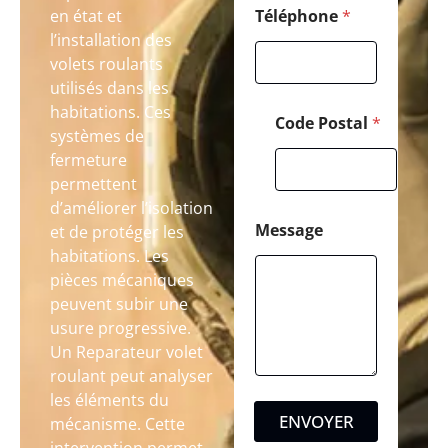
en état et
Téléphone
*
l’installation des
volets roulants
utilisés dans les
habitations. Ces
Code Postal
*
systèmes de
fermeture
permettent
d’améliorer l’isolation
Message
et de protéger les
habitations. Les
pièces mécaniques
peuvent subir une
usure progressive.
Un Reparateur volet
roulant peut analyser
les éléments du
ENVOYER
mécanisme. Cette