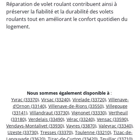
Réparation de volet roulant contribuent ainsi à
préserver la fiabilité et la durabilité des volets
roulants tout en améliorant le confort quotidien du
logement.
Nous sommes également disponible à
:
Yvrac (33370)
,
Virsac (33240)
,
Virelade (33720)
,
Villenave-
d’Ornon (33140)
,
Villenave-de-Rions (33550)
,
Villegouge
(33141)
,
Villandraut (33730)
,
Vignonet (33330)
,
Vertheuil
(33180)
,
Verdelais (33490)
,
Vérac (33240)
,
Vensac (33590)
,
Vendays-Montalivet (33930)
,
Vayres (33870)
,
Valeyrac (33340)
,
Uzeste (33730)
,
Tresses (33370)
,
Toulenne (33210)
,
Tizac-de-
Lapouyade (33620)
,
Tizac-de-Curton (33420)
,
Teuillac (33710)
,