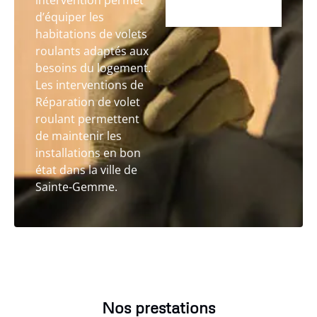
intervention permet
d’équiper les
habitations de volets
roulants adaptés aux
besoins du logement.
Les interventions de
Réparation de volet
roulant permettent
de maintenir les
installations en bon
état dans la ville de
Sainte-Gemme.
Nos prestations