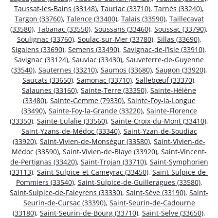
Taussat-les-Bains (33148)
,
Tauriac (33710)
,
Tarnès (33240)
,
Targon (33760)
,
Talence (33400)
,
Talais (33590)
,
Taillecavat
(33580)
,
Tabanac (33550)
,
Soussans (33460)
,
Soussac (33790)
,
Soulignac (33760)
,
Soulac-sur-Mer (33780)
,
Sillas (33690)
,
Sigalens (33690)
,
Semens (33490)
,
Savignac-de-l’Isle (33910)
,
Savignac (33124)
,
Sauviac (33430)
,
Sauveterre-de-Guyenne
(33540)
,
Sauternes (33210)
,
Saumos (33680)
,
Saugon (33920)
,
Saucats (33650)
,
Samonac (33710)
,
Sallebœuf (33370)
,
Salaunes (33160)
,
Sainte-Terre (33350)
,
Sainte-Hélène
(33480)
,
Sainte-Gemme (79330)
,
Sainte-Foy-la-Longue
(33490)
,
Sainte-Foy-la-Grande (33220)
,
Sainte-Florence
(33350)
,
Sainte-Eulalie (33560)
,
Sainte-Croix-du-Mont (33410)
,
Saint-Yzans-de-Médoc (33340)
,
Saint-Yzan-de-Soudiac
(33920)
,
Saint-Vivien-de-Monségur (33580)
,
Saint-Vivien-de-
Médoc (33590)
,
Saint-Vivien-de-Blaye (33920)
,
Saint-Vincent-
de-Pertignas (33420)
,
Saint-Trojan (33710)
,
Saint-Symphorien
(33113)
,
Saint-Sulpice-et-Cameyrac (33450)
,
Saint-Sulpice-de-
Pommiers (33540)
,
Saint-Sulpice-de-Guilleragues (33580)
,
Saint-Sulpice-de-Faleyrens (33330)
,
Saint-Sève (33190)
,
Saint-
Seurin-de-Cursac (33390)
,
Saint-Seurin-de-Cadourne
(33180)
,
Saint-Seurin-de-Bourg (33710)
,
Saint-Selve (33650)
,