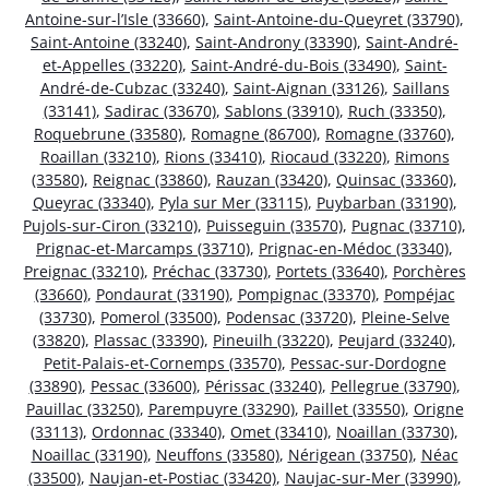
Antoine-sur-l’Isle (33660)
,
Saint-Antoine-du-Queyret (33790)
,
Saint-Antoine (33240)
,
Saint-Androny (33390)
,
Saint-André-
et-Appelles (33220)
,
Saint-André-du-Bois (33490)
,
Saint-
André-de-Cubzac (33240)
,
Saint-Aignan (33126)
,
Saillans
(33141)
,
Sadirac (33670)
,
Sablons (33910)
,
Ruch (33350)
,
Roquebrune (33580)
,
Romagne (86700)
,
Romagne (33760)
,
Roaillan (33210)
,
Rions (33410)
,
Riocaud (33220)
,
Rimons
(33580)
,
Reignac (33860)
,
Rauzan (33420)
,
Quinsac (33360)
,
Queyrac (33340)
,
Pyla sur Mer (33115)
,
Puybarban (33190)
,
Pujols-sur-Ciron (33210)
,
Puisseguin (33570)
,
Pugnac (33710)
,
Prignac-et-Marcamps (33710)
,
Prignac-en-Médoc (33340)
,
Preignac (33210)
,
Préchac (33730)
,
Portets (33640)
,
Porchères
(33660)
,
Pondaurat (33190)
,
Pompignac (33370)
,
Pompéjac
(33730)
,
Pomerol (33500)
,
Podensac (33720)
,
Pleine-Selve
(33820)
,
Plassac (33390)
,
Pineuilh (33220)
,
Peujard (33240)
,
Petit-Palais-et-Cornemps (33570)
,
Pessac-sur-Dordogne
(33890)
,
Pessac (33600)
,
Périssac (33240)
,
Pellegrue (33790)
,
Pauillac (33250)
,
Parempuyre (33290)
,
Paillet (33550)
,
Origne
(33113)
,
Ordonnac (33340)
,
Omet (33410)
,
Noaillan (33730)
,
Noaillac (33190)
,
Neuffons (33580)
,
Nérigean (33750)
,
Néac
(33500)
,
Naujan-et-Postiac (33420)
,
Naujac-sur-Mer (33990)
,