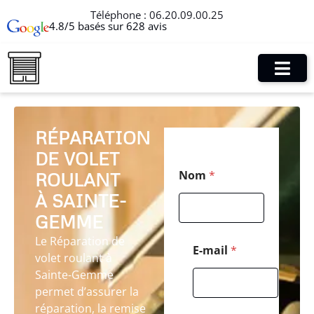
Téléphone :
06.20.09.00.25
4.8/5 basés sur 628 avis
RÉPARATION
DE VOLET
*
Nom
*
ROULANT
E
-
À SAINTE-
m
a
GEMME
i
Le Réparation de
l
E-mail
*
volet roulant à
*
Sainte-Gemme
permet d’assurer la
réparation, la remise