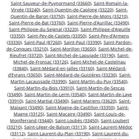
Saint-Sauveur-de-Puynormand (33660)
,
Saint-Romain-la-
Virvée (33240)
,
Saint-Quentin-de-Caplong (33220)
,
Saint-
Quentin-de-Baron (33750)
,
Saint-Pierre-de-Mons (33210)
,
Saint-Pierre-de-Bat (33760)
,
Saint-Pierre-d’Aurillac (33490)
,
Saint-Philippe-du-Seignal (33220)
,
Saint-Philippe-d’Aiguille
(33350)
,
Saint-Pey-de-Castets (33350)
,
Saint-Pey-d’Armens
(33330)
,
Saint-Paul (87260)
,
Saint-Paul (33390)
,
Saint-Pardon-
de-Conques (33210)
,
Saint-Morillon (33650)
,
Saint-Michel-de-
Rieufret (33720)
,
Saint-Michel-de-Lapujade (33190)
,
Saint-
Michel-de-Fronsac (33126)
,
Saint-Michel-de-Castelnau
(33840)
,
Saint-Médard-en-Jalles (33160)
,
Saint-Médard-
d’Eyrans (33650)
,
Saint-Médard-de-Guizières (33230)
,
Saint-
Martin-Lacaussade (33390)
,
Saint-Martin-du-Puy (33540)
,
Saint-Martin-du-Bois (33910)
,
Saint-Martin-de-Sescas
(33490)
,
Saint-Martin-de-Lerm (33540)
,
Saint-Martin-de-Laye
(33910)
,
Saint-Martial (33490)
,
Saint-Mariens (33620)
,
Saint-
Maixant (33490)
,
Saint-Magne-de-Castillon (33350)
,
Saint-
Magne (33125)
,
Saint-Macaire (33490)
,
Saint-Louis-de-
Montferrand (33440)
,
Saint-Loubès (33450)
,
Saint-Loubert
(33210)
,
Saint-Léger-de-Balson (33113)
,
Saint-Laurent-Médoc
(33112)
,
Saint-Laurent-du-Plan (33190)
,
Saint-Laurent-du-