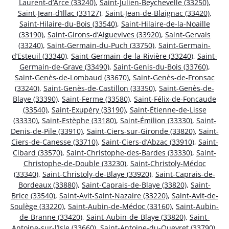
Laurent-d’Arce (33240)
,
Saint-Julien-Beychevelle (33250)
,
Saint-Jean-d’Illac (33127)
,
Saint-Jean-de-Blaignac (33420)
,
Saint-Hilaire-du-Bois (33540)
,
Saint-Hilaire-de-la-Noaille
(33190)
,
Saint-Girons-d’Aiguevives (33920)
,
Saint-Gervais
(33240)
,
Saint-Germain-du-Puch (33750)
,
Saint-Germain-
d’Esteuil (33340)
,
Saint-Germain-de-la-Rivière (33240)
,
Saint-
Germain-de-Grave (33490)
,
Saint-Genis-du-Bois (33760)
,
Saint-Genès-de-Lombaud (33670)
,
Saint-Genès-de-Fronsac
(33240)
,
Saint-Genès-de-Castillon (33350)
,
Saint-Genès-de-
Blaye (33390)
,
Saint-Ferme (33580)
,
Saint-Félix-de-Foncaude
(33540)
,
Saint-Exupéry (33190)
,
Saint-Étienne-de-Lisse
(33330)
,
Saint-Estèphe (33180)
,
Saint-Émilion (33330)
,
Saint-
Denis-de-Pile (33910)
,
Saint-Ciers-sur-Gironde (33820)
,
Saint-
Ciers-de-Canesse (33710)
,
Saint-Ciers-d’Abzac (33910)
,
Saint-
Cibard (33570)
,
Saint-Christophe-des-Bardes (33330)
,
Saint-
Christophe-de-Double (33230)
,
Saint-Christoly-Médoc
(33340)
,
Saint-Christoly-de-Blaye (33920)
,
Saint-Caprais-de-
Bordeaux (33880)
,
Saint-Caprais-de-Blaye (33820)
,
Saint-
Brice (33540)
,
Saint-Avit-Saint-Nazaire (33220)
,
Saint-Avit-de-
Soulège (33220)
,
Saint-Aubin-de-Médoc (33160)
,
Saint-Aubin-
de-Branne (33420)
,
Saint-Aubin-de-Blaye (33820)
,
Saint-
Antoine-sur-l’Isle (33660)
,
Saint-Antoine-du-Queyret (33790)
,