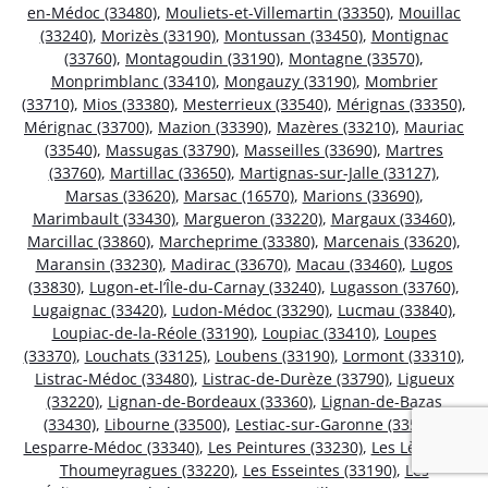
en-Médoc (33480)
,
Mouliets-et-Villemartin (33350)
,
Mouillac
(33240)
,
Morizès (33190)
,
Montussan (33450)
,
Montignac
(33760)
,
Montagoudin (33190)
,
Montagne (33570)
,
Monprimblanc (33410)
,
Mongauzy (33190)
,
Mombrier
(33710)
,
Mios (33380)
,
Mesterrieux (33540)
,
Mérignas (33350)
,
Mérignac (33700)
,
Mazion (33390)
,
Mazères (33210)
,
Mauriac
(33540)
,
Massugas (33790)
,
Masseilles (33690)
,
Martres
(33760)
,
Martillac (33650)
,
Martignas-sur-Jalle (33127)
,
Marsas (33620)
,
Marsac (16570)
,
Marions (33690)
,
Marimbault (33430)
,
Margueron (33220)
,
Margaux (33460)
,
Marcillac (33860)
,
Marcheprime (33380)
,
Marcenais (33620)
,
Maransin (33230)
,
Madirac (33670)
,
Macau (33460)
,
Lugos
(33830)
,
Lugon-et-l’Île-du-Carnay (33240)
,
Lugasson (33760)
,
Lugaignac (33420)
,
Ludon-Médoc (33290)
,
Lucmau (33840)
,
Loupiac-de-la-Réole (33190)
,
Loupiac (33410)
,
Loupes
(33370)
,
Louchats (33125)
,
Loubens (33190)
,
Lormont (33310)
,
Listrac-Médoc (33480)
,
Listrac-de-Durèze (33790)
,
Ligueux
(33220)
,
Lignan-de-Bordeaux (33360)
,
Lignan-de-Bazas
(33430)
,
Libourne (33500)
,
Lestiac-sur-Garonne (33550)
,
Lesparre-Médoc (33340)
,
Les Peintures (33230)
,
Les Lèves-et-
Thoumeyragues (33220)
,
Les Esseintes (33190)
,
Les