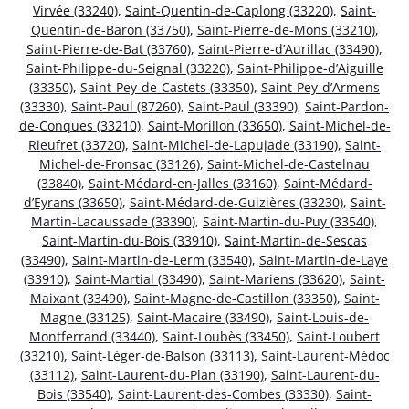
Virvée (33240)
,
Saint-Quentin-de-Caplong (33220)
,
Saint-
Quentin-de-Baron (33750)
,
Saint-Pierre-de-Mons (33210)
,
Saint-Pierre-de-Bat (33760)
,
Saint-Pierre-d’Aurillac (33490)
,
Saint-Philippe-du-Seignal (33220)
,
Saint-Philippe-d’Aiguille
(33350)
,
Saint-Pey-de-Castets (33350)
,
Saint-Pey-d’Armens
(33330)
,
Saint-Paul (87260)
,
Saint-Paul (33390)
,
Saint-Pardon-
de-Conques (33210)
,
Saint-Morillon (33650)
,
Saint-Michel-de-
Rieufret (33720)
,
Saint-Michel-de-Lapujade (33190)
,
Saint-
Michel-de-Fronsac (33126)
,
Saint-Michel-de-Castelnau
(33840)
,
Saint-Médard-en-Jalles (33160)
,
Saint-Médard-
d’Eyrans (33650)
,
Saint-Médard-de-Guizières (33230)
,
Saint-
Martin-Lacaussade (33390)
,
Saint-Martin-du-Puy (33540)
,
Saint-Martin-du-Bois (33910)
,
Saint-Martin-de-Sescas
(33490)
,
Saint-Martin-de-Lerm (33540)
,
Saint-Martin-de-Laye
(33910)
,
Saint-Martial (33490)
,
Saint-Mariens (33620)
,
Saint-
Maixant (33490)
,
Saint-Magne-de-Castillon (33350)
,
Saint-
Magne (33125)
,
Saint-Macaire (33490)
,
Saint-Louis-de-
Montferrand (33440)
,
Saint-Loubès (33450)
,
Saint-Loubert
(33210)
,
Saint-Léger-de-Balson (33113)
,
Saint-Laurent-Médoc
(33112)
,
Saint-Laurent-du-Plan (33190)
,
Saint-Laurent-du-
Bois (33540)
,
Saint-Laurent-des-Combes (33330)
,
Saint-