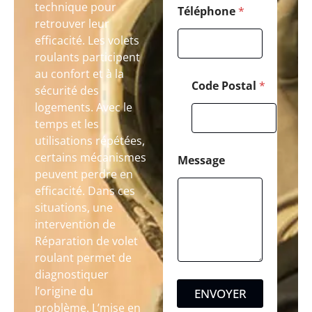
technique pour
Téléphone
*
retrouver leur
efficacité. Les volets
roulants participent
au confort et à la
Code Postal
*
sécurité des
logements. Avec le
temps et les
utilisations répétées,
certains mécanismes
Message
peuvent perdre en
efficacité. Dans ces
situations, une
intervention de
Réparation de volet
roulant permet de
diagnostiquer
l’origine du
ENVOYER
problème. L’mise en