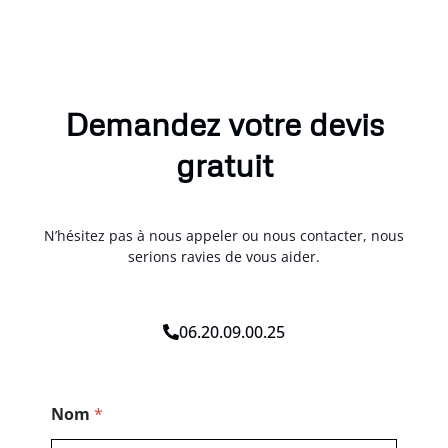
Demandez votre devis
gratuit
N’hésitez pas à nous appeler ou nous contacter, nous
serions ravies de vous aider.
06.20.09.00.25
M
Nom
*
e
s