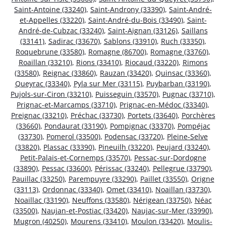
Saint-Antoine (33240)
,
Saint-Androny (33390)
,
Saint-André-
et-Appelles (33220)
,
Saint-André-du-Bois (33490)
,
Saint-
André-de-Cubzac (33240)
,
Saint-Aignan (33126)
,
Saillans
(33141)
,
Sadirac (33670)
,
Sablons (33910)
,
Ruch (33350)
,
Roquebrune (33580)
,
Romagne (86700)
,
Romagne (33760)
,
Roaillan (33210)
,
Rions (33410)
,
Riocaud (33220)
,
Rimons
(33580)
,
Reignac (33860)
,
Rauzan (33420)
,
Quinsac (33360)
,
Queyrac (33340)
,
Pyla sur Mer (33115)
,
Puybarban (33190)
,
Pujols-sur-Ciron (33210)
,
Puisseguin (33570)
,
Pugnac (33710)
,
Prignac-et-Marcamps (33710)
,
Prignac-en-Médoc (33340)
,
Preignac (33210)
,
Préchac (33730)
,
Portets (33640)
,
Porchères
(33660)
,
Pondaurat (33190)
,
Pompignac (33370)
,
Pompéjac
(33730)
,
Pomerol (33500)
,
Podensac (33720)
,
Pleine-Selve
(33820)
,
Plassac (33390)
,
Pineuilh (33220)
,
Peujard (33240)
,
Petit-Palais-et-Cornemps (33570)
,
Pessac-sur-Dordogne
(33890)
,
Pessac (33600)
,
Périssac (33240)
,
Pellegrue (33790)
,
Pauillac (33250)
,
Parempuyre (33290)
,
Paillet (33550)
,
Origne
(33113)
,
Ordonnac (33340)
,
Omet (33410)
,
Noaillan (33730)
,
Noaillac (33190)
,
Neuffons (33580)
,
Nérigean (33750)
,
Néac
(33500)
,
Naujan-et-Postiac (33420)
,
Naujac-sur-Mer (33990)
,
Mugron (40250)
,
Mourens (33410)
,
Moulon (33420)
,
Moulis-