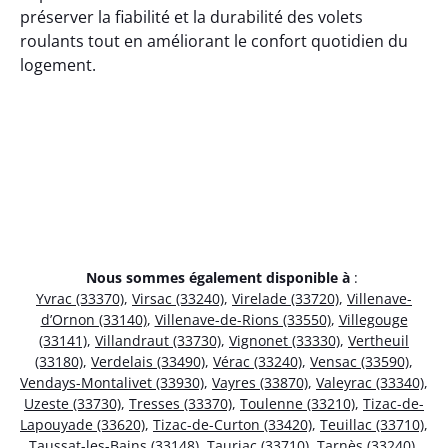
préserver la fiabilité et la durabilité des volets
roulants tout en améliorant le confort quotidien du
logement.
Nous sommes également disponible à
:
Yvrac (33370)
,
Virsac (33240)
,
Virelade (33720)
,
Villenave-
d’Ornon (33140)
,
Villenave-de-Rions (33550)
,
Villegouge
(33141)
,
Villandraut (33730)
,
Vignonet (33330)
,
Vertheuil
(33180)
,
Verdelais (33490)
,
Vérac (33240)
,
Vensac (33590)
,
Vendays-Montalivet (33930)
,
Vayres (33870)
,
Valeyrac (33340)
,
Uzeste (33730)
,
Tresses (33370)
,
Toulenne (33210)
,
Tizac-de-
Lapouyade (33620)
,
Tizac-de-Curton (33420)
,
Teuillac (33710)
,
Taussat-les-Bains (33148)
,
Tauriac (33710)
,
Tarnès (33240)
,