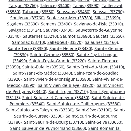
Targon (33760)
,
Talence (33400)
,
Talais (33590)
,
Taillecavat
(33580)
,
Tabanac (33550)
,
Soussans (33460)
,
Soussac (33790)
,
Soulignac (33760)
,
Soulac-sur-Mer (33780)
,
Sillas (33690)
,
Sigalens (33690)
,
Semens (33490)
,
Savignac-de-l’Isle (33910)
,
Savignac (33124)
,
Sauviac (33430)
,
Sauveterre-de-Guyenne
(33540)
,
Sauternes (33210)
,
Saumos (33680)
,
Saucats (33650)
,
Samonac (33710)
,
Sallebœuf (33370)
,
Salaunes (33160)
,
Sainte-Terre (33350)
,
Sainte-Hélène (33480)
,
Sainte-Gemme
(79330)
,
Sainte-Gemme (33580)
,
Sainte-Foy-la-Longue
(33490)
,
Sainte-Foy-la-Grande (33220)
,
Sainte-Florence
(33350)
,
Sainte-Eulalie (33560)
,
Sainte-Croix-du-Mont (33410)
,
Saint-Yzans-de-Médoc (33340)
,
Saint-Yzan-de-Soudiac
(33920)
,
Saint-Vivien-de-Monségur (33580)
,
Saint-Vivien-de-
Médoc (33590)
,
Saint-Vivien-de-Blaye (33920)
,
Saint-Vincent-
de-Pertignas (33420)
,
Saint-Trojan (33710)
,
Saint-Symphorien
(33113)
,
Saint-Sulpice-et-Cameyrac (33450)
,
Saint-Sulpice-de-
Pommiers (33540)
,
Saint-Sulpice-de-Guilleragues (33580)
,
Saint-Sulpice-de-Faleyrens (33330)
,
Saint-Sève (33190)
,
Saint-
Seurin-de-Cursac (33390)
,
Saint-Seurin-de-Cadourne
(33180)
,
Saint-Seurin-de-Bourg (33710)
,
Saint-Selve (33650)
,
Saint-Sauveur-de-Puynormand (33660)
,
Saint-Romain-la-