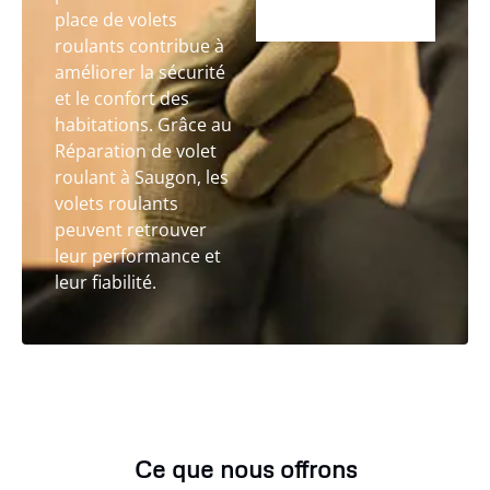
place de volets
roulants contribue à
améliorer la sécurité
et le confort des
habitations. Grâce au
Réparation de volet
roulant à Saugon, les
volets roulants
peuvent retrouver
leur performance et
leur fiabilité.
Ce que nous offrons