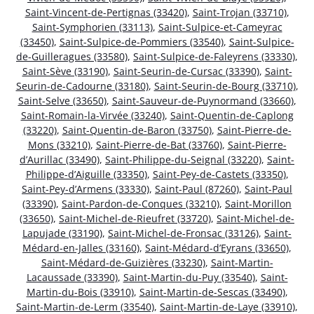
Saint-Vincent-de-Pertignas (33420)
,
Saint-Trojan (33710)
,
Saint-Symphorien (33113)
,
Saint-Sulpice-et-Cameyrac
(33450)
,
Saint-Sulpice-de-Pommiers (33540)
,
Saint-Sulpice-
de-Guilleragues (33580)
,
Saint-Sulpice-de-Faleyrens (33330)
,
Saint-Sève (33190)
,
Saint-Seurin-de-Cursac (33390)
,
Saint-
Seurin-de-Cadourne (33180)
,
Saint-Seurin-de-Bourg (33710)
,
Saint-Selve (33650)
,
Saint-Sauveur-de-Puynormand (33660)
,
Saint-Romain-la-Virvée (33240)
,
Saint-Quentin-de-Caplong
(33220)
,
Saint-Quentin-de-Baron (33750)
,
Saint-Pierre-de-
Mons (33210)
,
Saint-Pierre-de-Bat (33760)
,
Saint-Pierre-
d’Aurillac (33490)
,
Saint-Philippe-du-Seignal (33220)
,
Saint-
Philippe-d’Aiguille (33350)
,
Saint-Pey-de-Castets (33350)
,
Saint-Pey-d’Armens (33330)
,
Saint-Paul (87260)
,
Saint-Paul
(33390)
,
Saint-Pardon-de-Conques (33210)
,
Saint-Morillon
(33650)
,
Saint-Michel-de-Rieufret (33720)
,
Saint-Michel-de-
Lapujade (33190)
,
Saint-Michel-de-Fronsac (33126)
,
Saint-
Médard-en-Jalles (33160)
,
Saint-Médard-d’Eyrans (33650)
,
Saint-Médard-de-Guizières (33230)
,
Saint-Martin-
Lacaussade (33390)
,
Saint-Martin-du-Puy (33540)
,
Saint-
Martin-du-Bois (33910)
,
Saint-Martin-de-Sescas (33490)
,
Saint-Martin-de-Lerm (33540)
,
Saint-Martin-de-Laye (33910)
,