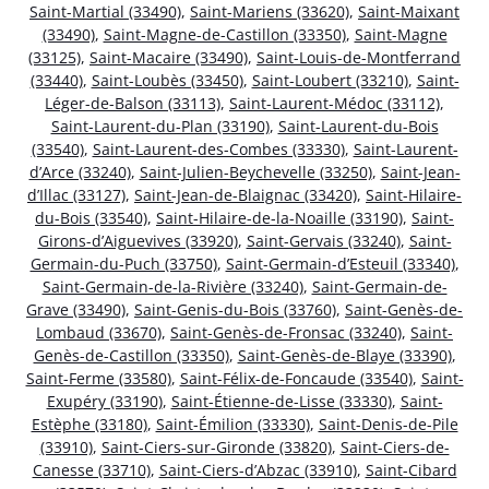
Saint-Martial (33490)
,
Saint-Mariens (33620)
,
Saint-Maixant
(33490)
,
Saint-Magne-de-Castillon (33350)
,
Saint-Magne
(33125)
,
Saint-Macaire (33490)
,
Saint-Louis-de-Montferrand
(33440)
,
Saint-Loubès (33450)
,
Saint-Loubert (33210)
,
Saint-
Léger-de-Balson (33113)
,
Saint-Laurent-Médoc (33112)
,
Saint-Laurent-du-Plan (33190)
,
Saint-Laurent-du-Bois
(33540)
,
Saint-Laurent-des-Combes (33330)
,
Saint-Laurent-
d’Arce (33240)
,
Saint-Julien-Beychevelle (33250)
,
Saint-Jean-
d’Illac (33127)
,
Saint-Jean-de-Blaignac (33420)
,
Saint-Hilaire-
du-Bois (33540)
,
Saint-Hilaire-de-la-Noaille (33190)
,
Saint-
Girons-d’Aiguevives (33920)
,
Saint-Gervais (33240)
,
Saint-
Germain-du-Puch (33750)
,
Saint-Germain-d’Esteuil (33340)
,
Saint-Germain-de-la-Rivière (33240)
,
Saint-Germain-de-
Grave (33490)
,
Saint-Genis-du-Bois (33760)
,
Saint-Genès-de-
Lombaud (33670)
,
Saint-Genès-de-Fronsac (33240)
,
Saint-
Genès-de-Castillon (33350)
,
Saint-Genès-de-Blaye (33390)
,
Saint-Ferme (33580)
,
Saint-Félix-de-Foncaude (33540)
,
Saint-
Exupéry (33190)
,
Saint-Étienne-de-Lisse (33330)
,
Saint-
Estèphe (33180)
,
Saint-Émilion (33330)
,
Saint-Denis-de-Pile
(33910)
,
Saint-Ciers-sur-Gironde (33820)
,
Saint-Ciers-de-
Canesse (33710)
,
Saint-Ciers-d’Abzac (33910)
,
Saint-Cibard