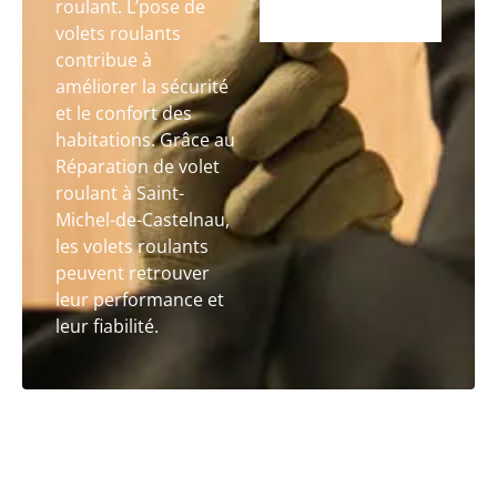
roulant. L’pose de
volets roulants
contribue à
améliorer la sécurité
et le confort des
habitations. Grâce au
Réparation de volet
roulant à Saint-
Michel-de-Castelnau,
les volets roulants
peuvent retrouver
leur performance et
leur fiabilité.