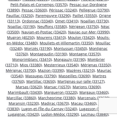
Petit-Palais-et-Cornemps (33570)
,
Pessac-sur-Dordogne
(33890)
,
Pessac (33600)
,
Périssac (33240)
,
Pellegrue (33790)
,
Pauillac (33250)
,
Parempuyre (33290)
,
Paillet (33550)
,
Origne
(33113)
,
Ordonnac (33340)
,
Omet (33410)
,
Noaillan (33730)
,
Noaillac (33190)
,
Neuffons (33580)
,
Nérigean (33750)
,
Néac
(33500)
,
Naujan-et-Postiac (33420)
,
Naujac-sur-Mer (33990)
,
Mugron (40250)
,
Mourens (33410)
,
Moulon (33420)
,
Moulis-
en-Médoc (33480)
,
Mouliets-et-Villemartin (33350)
,
Mouillac
(33240)
,
Morizès (33190)
,
Montussan (33450)
,
Montignac
(33760)
,
Montagoudin (33190)
,
Montagne (33570)
,
Monprimblanc (33410)
,
Mongauzy (33190)
,
Mombrier
(33710)
,
Mios (33380)
,
Mesterrieux (33540)
,
Mérignas (33350)
,
Mérignac (33700)
,
Mazion (33390)
,
Mazères (33210)
,
Mauriac
(33540)
,
Massugas (33790)
,
Masseilles (33690)
,
Martres
(33760)
,
Martillac (33650)
,
Martignas-sur-Jalle (33127)
,
Marsas (33620)
,
Marsac (16570)
,
Marions (33690)
,
Marimbault (33430)
,
Margueron (33220)
,
Margaux (33460)
,
Marcillac (33860)
,
Marcheprime (33380)
,
Marcenais (33620)
,
Maransin (33230)
,
Madirac (33670)
,
Macau (33460)
,
Lugos
(33830)
,
Lugon-et-l’Île-du-Carnay (33240)
,
Lugasson (33760)
,
Lugaignac (33420)
,
Ludon-Médoc (33290)
,
Lucmau (33840)
,