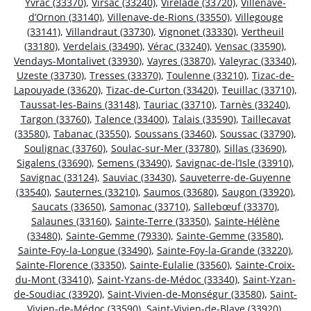
Yvrac (33370)
,
Virsac (33240)
,
Virelade (33720)
,
Villenave-
d’Ornon (33140)
,
Villenave-de-Rions (33550)
,
Villegouge
(33141)
,
Villandraut (33730)
,
Vignonet (33330)
,
Vertheuil
(33180)
,
Verdelais (33490)
,
Vérac (33240)
,
Vensac (33590)
,
Vendays-Montalivet (33930)
,
Vayres (33870)
,
Valeyrac (33340)
,
Uzeste (33730)
,
Tresses (33370)
,
Toulenne (33210)
,
Tizac-de-
Lapouyade (33620)
,
Tizac-de-Curton (33420)
,
Teuillac (33710)
,
Taussat-les-Bains (33148)
,
Tauriac (33710)
,
Tarnès (33240)
,
Targon (33760)
,
Talence (33400)
,
Talais (33590)
,
Taillecavat
(33580)
,
Tabanac (33550)
,
Soussans (33460)
,
Soussac (33790)
,
Soulignac (33760)
,
Soulac-sur-Mer (33780)
,
Sillas (33690)
,
Sigalens (33690)
,
Semens (33490)
,
Savignac-de-l’Isle (33910)
,
Savignac (33124)
,
Sauviac (33430)
,
Sauveterre-de-Guyenne
(33540)
,
Sauternes (33210)
,
Saumos (33680)
,
Saugon (33920)
,
Saucats (33650)
,
Samonac (33710)
,
Sallebœuf (33370)
,
Salaunes (33160)
,
Sainte-Terre (33350)
,
Sainte-Hélène
(33480)
,
Sainte-Gemme (79330)
,
Sainte-Gemme (33580)
,
Sainte-Foy-la-Longue (33490)
,
Sainte-Foy-la-Grande (33220)
,
Sainte-Florence (33350)
,
Sainte-Eulalie (33560)
,
Sainte-Croix-
du-Mont (33410)
,
Saint-Yzans-de-Médoc (33340)
,
Saint-Yzan-
de-Soudiac (33920)
,
Saint-Vivien-de-Monségur (33580)
,
Saint-
Vivien-de-Médoc (33590)
,
Saint-Vivien-de-Blaye (33920)
,