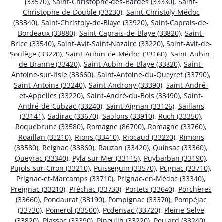
(33570)
,
Saint-Christophe-des-Bardes (33330)
,
Saint-
Christophe-de-Double (33230)
,
Saint-Christoly-Médoc
(33340)
,
Saint-Christoly-de-Blaye (33920)
,
Saint-Caprais-de-
Bordeaux (33880)
,
Saint-Caprais-de-Blaye (33820)
,
Saint-
Brice (33540)
,
Saint-Avit-Saint-Nazaire (33220)
,
Saint-Avit-de-
Soulège (33220)
,
Saint-Aubin-de-Médoc (33160)
,
Saint-Aubin-
de-Branne (33420)
,
Saint-Aubin-de-Blaye (33820)
,
Saint-
Antoine-sur-l’Isle (33660)
,
Saint-Antoine-du-Queyret (33790)
,
Saint-Antoine (33240)
,
Saint-Androny (33390)
,
Saint-André-
et-Appelles (33220)
,
Saint-André-du-Bois (33490)
,
Saint-
André-de-Cubzac (33240)
,
Saint-Aignan (33126)
,
Saillans
(33141)
,
Sadirac (33670)
,
Sablons (33910)
,
Ruch (33350)
,
Roquebrune (33580)
,
Romagne (86700)
,
Romagne (33760)
,
Roaillan (33210)
,
Rions (33410)
,
Riocaud (33220)
,
Rimons
(33580)
,
Reignac (33860)
,
Rauzan (33420)
,
Quinsac (33360)
,
Queyrac (33340)
,
Pyla sur Mer (33115)
,
Puybarban (33190)
,
Pujols-sur-Ciron (33210)
,
Puisseguin (33570)
,
Pugnac (33710)
,
Prignac-et-Marcamps (33710)
,
Prignac-en-Médoc (33340)
,
Preignac (33210)
,
Préchac (33730)
,
Portets (33640)
,
Porchères
(33660)
,
Pondaurat (33190)
,
Pompignac (33370)
,
Pompéjac
(33730)
,
Pomerol (33500)
,
Podensac (33720)
,
Pleine-Selve
(33820)
,
Plassac (33390)
,
Pineuilh (33220)
,
Peujard (33240)
,