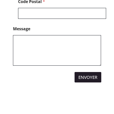
Code Postal
*
l
Message
ENVOYER