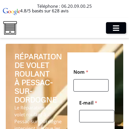
Téléphone :
06.20.09.00.25
4.8/5 basés sur 628 avis
RÉPARATION
DE VOLET
T
Nom
*
ROULANT
é
l
À PESSAC-
é
p
SUR-
h
DORDOGNE
o
E-mail
*
n
Le Réparation de
e
volet roulant à
C
Pessac-sur-Dordogne
o
d
intervient lorsque les