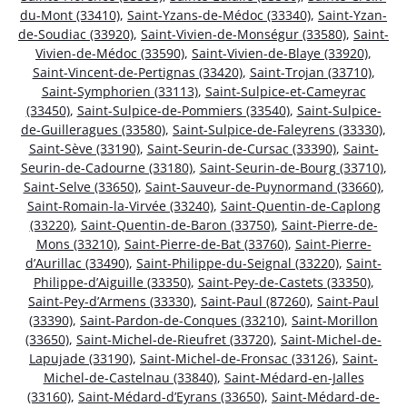
du-Mont (33410)
,
Saint-Yzans-de-Médoc (33340)
,
Saint-Yzan-
de-Soudiac (33920)
,
Saint-Vivien-de-Monségur (33580)
,
Saint-
Vivien-de-Médoc (33590)
,
Saint-Vivien-de-Blaye (33920)
,
Saint-Vincent-de-Pertignas (33420)
,
Saint-Trojan (33710)
,
Saint-Symphorien (33113)
,
Saint-Sulpice-et-Cameyrac
(33450)
,
Saint-Sulpice-de-Pommiers (33540)
,
Saint-Sulpice-
de-Guilleragues (33580)
,
Saint-Sulpice-de-Faleyrens (33330)
,
Saint-Sève (33190)
,
Saint-Seurin-de-Cursac (33390)
,
Saint-
Seurin-de-Cadourne (33180)
,
Saint-Seurin-de-Bourg (33710)
,
Saint-Selve (33650)
,
Saint-Sauveur-de-Puynormand (33660)
,
Saint-Romain-la-Virvée (33240)
,
Saint-Quentin-de-Caplong
(33220)
,
Saint-Quentin-de-Baron (33750)
,
Saint-Pierre-de-
Mons (33210)
,
Saint-Pierre-de-Bat (33760)
,
Saint-Pierre-
d’Aurillac (33490)
,
Saint-Philippe-du-Seignal (33220)
,
Saint-
Philippe-d’Aiguille (33350)
,
Saint-Pey-de-Castets (33350)
,
Saint-Pey-d’Armens (33330)
,
Saint-Paul (87260)
,
Saint-Paul
(33390)
,
Saint-Pardon-de-Conques (33210)
,
Saint-Morillon
(33650)
,
Saint-Michel-de-Rieufret (33720)
,
Saint-Michel-de-
Lapujade (33190)
,
Saint-Michel-de-Fronsac (33126)
,
Saint-
Michel-de-Castelnau (33840)
,
Saint-Médard-en-Jalles
(33160)
,
Saint-Médard-d’Eyrans (33650)
,
Saint-Médard-de-