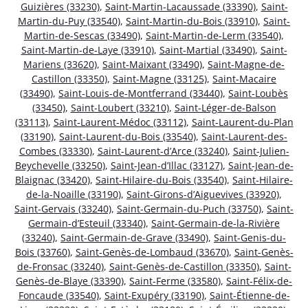
Guizières (33230)
,
Saint-Martin-Lacaussade (33390)
,
Saint-
Martin-du-Puy (33540)
,
Saint-Martin-du-Bois (33910)
,
Saint-
Martin-de-Sescas (33490)
,
Saint-Martin-de-Lerm (33540)
,
Saint-Martin-de-Laye (33910)
,
Saint-Martial (33490)
,
Saint-
Mariens (33620)
,
Saint-Maixant (33490)
,
Saint-Magne-de-
Castillon (33350)
,
Saint-Magne (33125)
,
Saint-Macaire
(33490)
,
Saint-Louis-de-Montferrand (33440)
,
Saint-Loubès
(33450)
,
Saint-Loubert (33210)
,
Saint-Léger-de-Balson
(33113)
,
Saint-Laurent-Médoc (33112)
,
Saint-Laurent-du-Plan
(33190)
,
Saint-Laurent-du-Bois (33540)
,
Saint-Laurent-des-
Combes (33330)
,
Saint-Laurent-d’Arce (33240)
,
Saint-Julien-
Beychevelle (33250)
,
Saint-Jean-d’Illac (33127)
,
Saint-Jean-de-
Blaignac (33420)
,
Saint-Hilaire-du-Bois (33540)
,
Saint-Hilaire-
de-la-Noaille (33190)
,
Saint-Girons-d’Aiguevives (33920)
,
Saint-Gervais (33240)
,
Saint-Germain-du-Puch (33750)
,
Saint-
Germain-d’Esteuil (33340)
,
Saint-Germain-de-la-Rivière
(33240)
,
Saint-Germain-de-Grave (33490)
,
Saint-Genis-du-
Bois (33760)
,
Saint-Genès-de-Lombaud (33670)
,
Saint-Genès-
de-Fronsac (33240)
,
Saint-Genès-de-Castillon (33350)
,
Saint-
Genès-de-Blaye (33390)
,
Saint-Ferme (33580)
,
Saint-Félix-de-
Foncaude (33540)
,
Saint-Exupéry (33190)
,
Saint-Étienne-de-