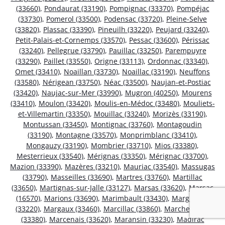
(33660)
,
Pondaurat (33190)
,
Pompignac (33370)
,
Pompéjac
(33730)
,
Pomerol (33500)
,
Podensac (33720)
,
Pleine-Selve
(33820)
,
Plassac (33390)
,
Pineuilh (33220)
,
Peujard (33240)
,
Petit-Palais-et-Cornemps (33570)
,
Pessac (33600)
,
Périssac
(33240)
,
Pellegrue (33790)
,
Pauillac (33250)
,
Parempuyre
(33290)
,
Paillet (33550)
,
Origne (33113)
,
Ordonnac (33340)
,
Omet (33410)
,
Noaillan (33730)
,
Noaillac (33190)
,
Neuffons
(33580)
,
Nérigean (33750)
,
Néac (33500)
,
Naujan-et-Postiac
(33420)
,
Naujac-sur-Mer (33990)
,
Mugron (40250)
,
Mourens
(33410)
,
Moulon (33420)
,
Moulis-en-Médoc (33480)
,
Mouliets-
et-Villemartin (33350)
,
Mouillac (33240)
,
Morizès (33190)
,
Montussan (33450)
,
Montignac (33760)
,
Montagoudin
(33190)
,
Montagne (33570)
,
Monprimblanc (33410)
,
Mongauzy (33190)
,
Mombrier (33710)
,
Mios (33380)
,
Mesterrieux (33540)
,
Mérignas (33350)
,
Mérignac (33700)
,
Mazion (33390)
,
Mazères (33210)
,
Mauriac (33540)
,
Massugas
(33790)
,
Masseilles (33690)
,
Martres (33760)
,
Martillac
(33650)
,
Martignas-sur-Jalle (33127)
,
Marsas (33620)
,
Marsac
(16570)
,
Marions (33690)
,
Marimbault (33430)
,
Margueron
(33220)
,
Margaux (33460)
,
Marcillac (33860)
,
Marcheprime
(33380)
,
Marcenais (33620)
,
Maransin (33230)
,
Madirac