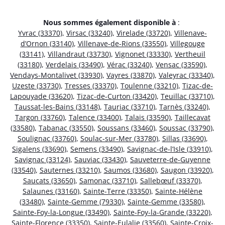
Nous sommes également disponible à
:
Yvrac (33370)
,
Virsac (33240)
,
Virelade (33720)
,
Villenave-
d’Ornon (33140)
,
Villenave-de-Rions (33550)
,
Villegouge
(33141)
,
Villandraut (33730)
,
Vignonet (33330)
,
Vertheuil
(33180)
,
Verdelais (33490)
,
Vérac (33240)
,
Vensac (33590)
,
Vendays-Montalivet (33930)
,
Vayres (33870)
,
Valeyrac (33340)
,
Uzeste (33730)
,
Tresses (33370)
,
Toulenne (33210)
,
Tizac-de-
Lapouyade (33620)
,
Tizac-de-Curton (33420)
,
Teuillac (33710)
,
Taussat-les-Bains (33148)
,
Tauriac (33710)
,
Tarnès (33240)
,
Targon (33760)
,
Talence (33400)
,
Talais (33590)
,
Taillecavat
(33580)
,
Tabanac (33550)
,
Soussans (33460)
,
Soussac (33790)
,
Soulignac (33760)
,
Soulac-sur-Mer (33780)
,
Sillas (33690)
,
Sigalens (33690)
,
Semens (33490)
,
Savignac-de-l’Isle (33910)
,
Savignac (33124)
,
Sauviac (33430)
,
Sauveterre-de-Guyenne
(33540)
,
Sauternes (33210)
,
Saumos (33680)
,
Saugon (33920)
,
Saucats (33650)
,
Samonac (33710)
,
Sallebœuf (33370)
,
Salaunes (33160)
,
Sainte-Terre (33350)
,
Sainte-Hélène
(33480)
,
Sainte-Gemme (79330)
,
Sainte-Gemme (33580)
,
Sainte-Foy-la-Longue (33490)
,
Sainte-Foy-la-Grande (33220)
,
Sainte-Florence (33350)
,
Sainte-Eulalie (33560)
,
Sainte-Croix-