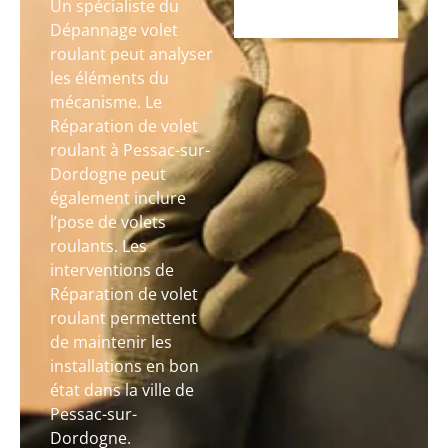
Un spécialiste du
Dépannage volet
roulant peut analyser
les éléments du
mécanisme. Le
Réparation de volet
roulant à Pessac-sur-
Dordogne peut
également inclure
l’pose de volets
roulants. Les
interventions de
Réparation de volet
roulant permettent
de maintenir les
installations en bon
état dans la ville de
Pessac-sur-
Dordogne.