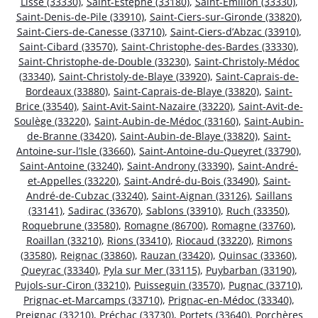
Lisse (33330)
,
Saint-Estèphe (33180)
,
Saint-Émilion (33330)
,
Saint-Denis-de-Pile (33910)
,
Saint-Ciers-sur-Gironde (33820)
,
Saint-Ciers-de-Canesse (33710)
,
Saint-Ciers-d’Abzac (33910)
,
Saint-Cibard (33570)
,
Saint-Christophe-des-Bardes (33330)
,
Saint-Christophe-de-Double (33230)
,
Saint-Christoly-Médoc
(33340)
,
Saint-Christoly-de-Blaye (33920)
,
Saint-Caprais-de-
Bordeaux (33880)
,
Saint-Caprais-de-Blaye (33820)
,
Saint-
Brice (33540)
,
Saint-Avit-Saint-Nazaire (33220)
,
Saint-Avit-de-
Soulège (33220)
,
Saint-Aubin-de-Médoc (33160)
,
Saint-Aubin-
de-Branne (33420)
,
Saint-Aubin-de-Blaye (33820)
,
Saint-
Antoine-sur-l’Isle (33660)
,
Saint-Antoine-du-Queyret (33790)
,
Saint-Antoine (33240)
,
Saint-Androny (33390)
,
Saint-André-
et-Appelles (33220)
,
Saint-André-du-Bois (33490)
,
Saint-
André-de-Cubzac (33240)
,
Saint-Aignan (33126)
,
Saillans
(33141)
,
Sadirac (33670)
,
Sablons (33910)
,
Ruch (33350)
,
Roquebrune (33580)
,
Romagne (86700)
,
Romagne (33760)
,
Roaillan (33210)
,
Rions (33410)
,
Riocaud (33220)
,
Rimons
(33580)
,
Reignac (33860)
,
Rauzan (33420)
,
Quinsac (33360)
,
Queyrac (33340)
,
Pyla sur Mer (33115)
,
Puybarban (33190)
,
Pujols-sur-Ciron (33210)
,
Puisseguin (33570)
,
Pugnac (33710)
,
Prignac-et-Marcamps (33710)
,
Prignac-en-Médoc (33340)
,
Preignac (33210)
,
Préchac (33730)
,
Portets (33640)
,
Porchères