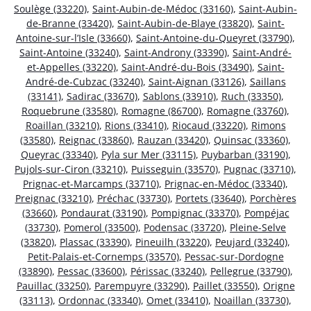
Soulège (33220)
,
Saint-Aubin-de-Médoc (33160)
,
Saint-Aubin-
de-Branne (33420)
,
Saint-Aubin-de-Blaye (33820)
,
Saint-
Antoine-sur-l’Isle (33660)
,
Saint-Antoine-du-Queyret (33790)
,
Saint-Antoine (33240)
,
Saint-Androny (33390)
,
Saint-André-
et-Appelles (33220)
,
Saint-André-du-Bois (33490)
,
Saint-
André-de-Cubzac (33240)
,
Saint-Aignan (33126)
,
Saillans
(33141)
,
Sadirac (33670)
,
Sablons (33910)
,
Ruch (33350)
,
Roquebrune (33580)
,
Romagne (86700)
,
Romagne (33760)
,
Roaillan (33210)
,
Rions (33410)
,
Riocaud (33220)
,
Rimons
(33580)
,
Reignac (33860)
,
Rauzan (33420)
,
Quinsac (33360)
,
Queyrac (33340)
,
Pyla sur Mer (33115)
,
Puybarban (33190)
,
Pujols-sur-Ciron (33210)
,
Puisseguin (33570)
,
Pugnac (33710)
,
Prignac-et-Marcamps (33710)
,
Prignac-en-Médoc (33340)
,
Preignac (33210)
,
Préchac (33730)
,
Portets (33640)
,
Porchères
(33660)
,
Pondaurat (33190)
,
Pompignac (33370)
,
Pompéjac
(33730)
,
Pomerol (33500)
,
Podensac (33720)
,
Pleine-Selve
(33820)
,
Plassac (33390)
,
Pineuilh (33220)
,
Peujard (33240)
,
Petit-Palais-et-Cornemps (33570)
,
Pessac-sur-Dordogne
(33890)
,
Pessac (33600)
,
Périssac (33240)
,
Pellegrue (33790)
,
Pauillac (33250)
,
Parempuyre (33290)
,
Paillet (33550)
,
Origne
(33113)
,
Ordonnac (33340)
,
Omet (33410)
,
Noaillan (33730)
,