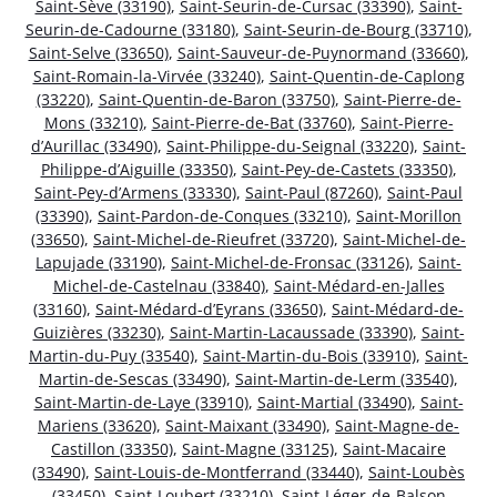
Saint-Sève (33190)
,
Saint-Seurin-de-Cursac (33390)
,
Saint-
Seurin-de-Cadourne (33180)
,
Saint-Seurin-de-Bourg (33710)
,
Saint-Selve (33650)
,
Saint-Sauveur-de-Puynormand (33660)
,
Saint-Romain-la-Virvée (33240)
,
Saint-Quentin-de-Caplong
(33220)
,
Saint-Quentin-de-Baron (33750)
,
Saint-Pierre-de-
Mons (33210)
,
Saint-Pierre-de-Bat (33760)
,
Saint-Pierre-
d’Aurillac (33490)
,
Saint-Philippe-du-Seignal (33220)
,
Saint-
Philippe-d’Aiguille (33350)
,
Saint-Pey-de-Castets (33350)
,
Saint-Pey-d’Armens (33330)
,
Saint-Paul (87260)
,
Saint-Paul
(33390)
,
Saint-Pardon-de-Conques (33210)
,
Saint-Morillon
(33650)
,
Saint-Michel-de-Rieufret (33720)
,
Saint-Michel-de-
Lapujade (33190)
,
Saint-Michel-de-Fronsac (33126)
,
Saint-
Michel-de-Castelnau (33840)
,
Saint-Médard-en-Jalles
(33160)
,
Saint-Médard-d’Eyrans (33650)
,
Saint-Médard-de-
Guizières (33230)
,
Saint-Martin-Lacaussade (33390)
,
Saint-
Martin-du-Puy (33540)
,
Saint-Martin-du-Bois (33910)
,
Saint-
Martin-de-Sescas (33490)
,
Saint-Martin-de-Lerm (33540)
,
Saint-Martin-de-Laye (33910)
,
Saint-Martial (33490)
,
Saint-
Mariens (33620)
,
Saint-Maixant (33490)
,
Saint-Magne-de-
Castillon (33350)
,
Saint-Magne (33125)
,
Saint-Macaire
(33490)
,
Saint-Louis-de-Montferrand (33440)
,
Saint-Loubès
(33450)
,
Saint-Loubert (33210)
,
Saint-Léger-de-Balson