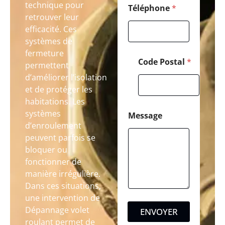
technique pour
Téléphone
*
retrouver leur
efficacité. Ces
systèmes de
fermeture
Code Postal
*
permettent
d’améliorer l’isolation
et de protéger les
habitations. Les
systèmes
Message
d’enroulement
peuvent parfois se
bloquer ou
fonctionner de
manière irrégulière.
Dans ces situations,
une intervention de
Dépannage volet
ENVOYER
roulant permet de