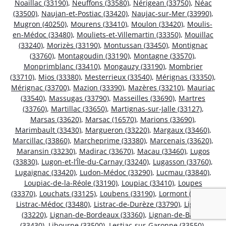
Noaillac (33190)
,
Neuffons (33580)
,
Nérigean (33750)
,
Néac
(33500)
,
Naujan-et-Postiac (33420)
,
Naujac-sur-Mer (33990)
,
Mugron (40250)
,
Mourens (33410)
,
Moulon (33420)
,
Moulis-
en-Médoc (33480)
,
Mouliets-et-Villemartin (33350)
,
Mouillac
(33240)
,
Morizès (33190)
,
Montussan (33450)
,
Montignac
(33760)
,
Montagoudin (33190)
,
Montagne (33570)
,
Monprimblanc (33410)
,
Mongauzy (33190)
,
Mombrier
(33710)
,
Mios (33380)
,
Mesterrieux (33540)
,
Mérignas (33350)
,
Mérignac (33700)
,
Mazion (33390)
,
Mazères (33210)
,
Mauriac
(33540)
,
Massugas (33790)
,
Masseilles (33690)
,
Martres
(33760)
,
Martillac (33650)
,
Martignas-sur-Jalle (33127)
,
Marsas (33620)
,
Marsac (16570)
,
Marions (33690)
,
Marimbault (33430)
,
Margueron (33220)
,
Margaux (33460)
,
Marcillac (33860)
,
Marcheprime (33380)
,
Marcenais (33620)
,
Maransin (33230)
,
Madirac (33670)
,
Macau (33460)
,
Lugos
(33830)
,
Lugon-et-l’Île-du-Carnay (33240)
,
Lugasson (33760)
,
Lugaignac (33420)
,
Ludon-Médoc (33290)
,
Lucmau (33840)
,
Loupiac-de-la-Réole (33190)
,
Loupiac (33410)
,
Loupes
(33370)
,
Louchats (33125)
,
Loubens (33190)
,
Lormont (33310)
,
Listrac-Médoc (33480)
,
Listrac-de-Durèze (33790)
,
Ligueux
(33220)
,
Lignan-de-Bordeaux (33360)
,
Lignan-de-Bazas
(33430)
,
Libourne (33500)
,
Lestiac-sur-Garonne (33550)
,