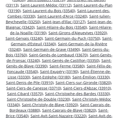
(33113)
,
Saint-Laurent-Médoc (33112)
,
Saint-Laurent-du-Plan
(33190)
,
Saint-Laurent-du-Bois (33540)
,
Saint-Laurent-des-
Combes (33330)
,
Saint-Laurent-d’Arce (33240)
,
Saint-Julien-
Beychevelle (33250)
,
Saint-Jean-d’Illac (33127)
,
Saint-Jean-de-
Blaignac (33420)
,
Saint-Hilaire-du-Bois (33540)
,
Saint-Hilaire-
de-la-Noaille (33190)
,
Saint-Girons-d’Aiguevives (33920)
,
Saint-Gervais (33240)
,
Saint-Germain-du-Puch (33750)
,
Saint-
Germain-d’Esteuil (33340)
,
Saint-Germain-de-la-Rivière
(33240)
,
Saint-Germain-de-Grave (33490)
,
Saint-Genis-du-
Bois (33760)
,
Saint-Genès-de-Lombaud (33670)
,
Saint-Genès-
de-Fronsac (33240)
,
Saint-Genès-de-Castillon (33350)
,
Saint-
Genès-de-Blaye (33390)
,
Saint-Ferme (33580)
,
Saint-Félix-de-
Foncaude (33540)
,
Saint-Exupéry (33190)
,
Saint-Étienne-de-
Lisse (33330)
,
Saint-Estèphe (33180)
,
Saint-Émilion (33330)
,
Saint-Denis-de-Pile (33910)
,
Saint-Ciers-sur-Gironde (33820)
,
Saint-Ciers-de-Canesse (33710)
,
Saint-Ciers-d’Abzac (33910)
,
Saint-Cibard (33570)
,
Saint-Christophe-des-Bardes (33330)
,
Saint-Christophe-de-Double (33230)
,
Saint-Christoly-Médoc
(33340)
,
Saint-Christoly-de-Blaye (33920)
,
Saint-Caprais-de-
Bordeaux (33880)
,
Saint-Caprais-de-Blaye (33820)
,
Saint-
Brice (33540)
,
Saint-Avit-Saint-Nazaire (33220)
,
Saint-Avit-de-