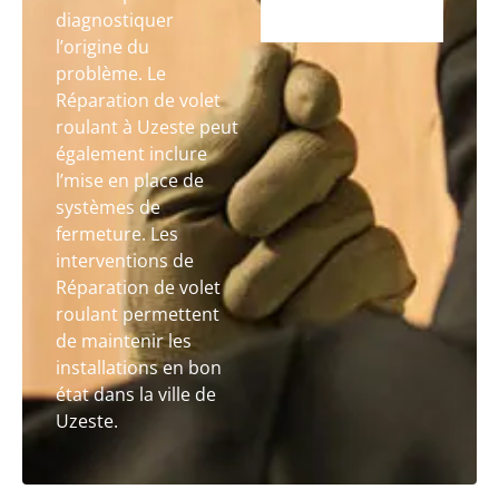
diagnostiquer
l’origine du
problème. Le
Réparation de volet
roulant à Uzeste peut
également inclure
l’mise en place de
systèmes de
fermeture. Les
interventions de
Réparation de volet
roulant permettent
de maintenir les
installations en bon
état dans la ville de
Uzeste.