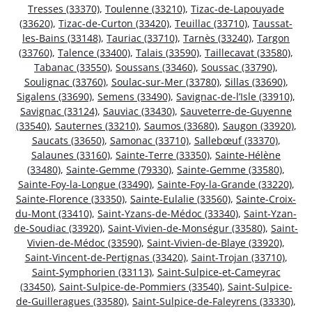
Tresses (33370)
,
Toulenne (33210)
,
Tizac-de-Lapouyade
(33620)
,
Tizac-de-Curton (33420)
,
Teuillac (33710)
,
Taussat-
les-Bains (33148)
,
Tauriac (33710)
,
Tarnès (33240)
,
Targon
(33760)
,
Talence (33400)
,
Talais (33590)
,
Taillecavat (33580)
,
Tabanac (33550)
,
Soussans (33460)
,
Soussac (33790)
,
Soulignac (33760)
,
Soulac-sur-Mer (33780)
,
Sillas (33690)
,
Sigalens (33690)
,
Semens (33490)
,
Savignac-de-l’Isle (33910)
,
Savignac (33124)
,
Sauviac (33430)
,
Sauveterre-de-Guyenne
(33540)
,
Sauternes (33210)
,
Saumos (33680)
,
Saugon (33920)
,
Saucats (33650)
,
Samonac (33710)
,
Sallebœuf (33370)
,
Salaunes (33160)
,
Sainte-Terre (33350)
,
Sainte-Hélène
(33480)
,
Sainte-Gemme (79330)
,
Sainte-Gemme (33580)
,
Sainte-Foy-la-Longue (33490)
,
Sainte-Foy-la-Grande (33220)
,
Sainte-Florence (33350)
,
Sainte-Eulalie (33560)
,
Sainte-Croix-
du-Mont (33410)
,
Saint-Yzans-de-Médoc (33340)
,
Saint-Yzan-
de-Soudiac (33920)
,
Saint-Vivien-de-Monségur (33580)
,
Saint-
Vivien-de-Médoc (33590)
,
Saint-Vivien-de-Blaye (33920)
,
Saint-Vincent-de-Pertignas (33420)
,
Saint-Trojan (33710)
,
Saint-Symphorien (33113)
,
Saint-Sulpice-et-Cameyrac
(33450)
,
Saint-Sulpice-de-Pommiers (33540)
,
Saint-Sulpice-
de-Guilleragues (33580)
,
Saint-Sulpice-de-Faleyrens (33330)
,