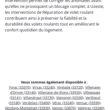
intervention permet de corriger les anomalies avant
qu’elles ne provoquent un blocage complet. à Uzeste,
les interventions de Réparation de volet roulant
contribuent ainsi à préserver la fiabilité et la
durabilité des volets roulants tout en améliorant le
confort quotidien du logement.
Nous sommes également disponible à
:
Yvrac (33370)
,
Virsac (33240)
,
Virelade (33720)
,
Villenave-
d’Ornon (33140)
,
Villenave-de-Rions (33550)
,
Villegouge
(33141)
,
Villandraut (33730)
,
Vignonet (33330)
,
Vertheuil
(33180)
,
Verdelais (33490)
,
Vérac (33240)
,
Vensac (33590)
,
Vendays-Montalivet (33930)
,
Vayres (33870)
,
Valeyrac (33340)
,