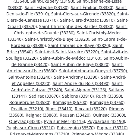
(33540)
,
Saint-Exupéry (33190)
,
Saint-Étienne-de-Lisse
(33330)
,
Saint-Estèphe (33180)
,
Saint-Émilion (33330)
,
Saint-
Denis-de-Pile (33910)
,
Saint-Ciers-sur-Gironde (33820)
,
Saint-
Ciers-de-Canesse (33710)
,
Saint-Ciers-d’Abzac (33910)
,
Saint-
Cibard (33570)
,
Saint-Christophe-des-Bardes (33330)
,
Saint-
Christophe-de-Double (33230)
,
Saint-Christoly-Médoc
(33340)
,
Saint-Christoly-de-Blaye (33920)
,
Saint-Caprais-de-
Bordeaux (33880)
,
Saint-Caprais-de-Blaye (33820)
,
Saint-
Brice (33540)
,
Saint-Avit-Saint-Nazaire (33220)
,
Saint-Avit-de-
Soulège (33220)
,
Saint-Aubin-de-Médoc (33160)
,
Saint-Aubin-
de-Branne (33420)
,
Saint-Aubin-de-Blaye (33820)
,
Saint-
Antoine-sur-l’Isle (33660)
,
Saint-Antoine-du-Queyret (33790)
,
Saint-Antoine (33240)
,
Saint-Androny (33390)
,
Saint-André-
et-Appelles (33220)
,
Saint-André-du-Bois (33490)
,
Saint-
André-de-Cubzac (33240)
,
Saint-Aignan (33126)
,
Saillans
(33141)
,
Sadirac (33670)
,
Sablons (33910)
,
Ruch (33350)
,
Roquebrune (33580)
,
Romagne (86700)
,
Romagne (33760)
,
Roaillan (33210)
,
Rions (33410)
,
Riocaud (33220)
,
Rimons
(33580)
,
Reignac (33860)
,
Rauzan (33420)
,
Quinsac (33360)
,
Queyrac (33340)
,
Pyla sur Mer (33115)
,
Puybarban (33190)
,
Pujols-sur-Ciron (33210)
,
Puisseguin (33570)
,
Pugnac (33710)
,
Prignac-et-Marcamps (33710)
,
Prignac-en-Médoc (33340)
,