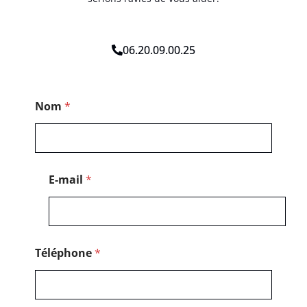
06.20.09.00.25
P
Nom
*
o
s
t
a
l
N
E-mail
*
o
m
*
Téléphone
*