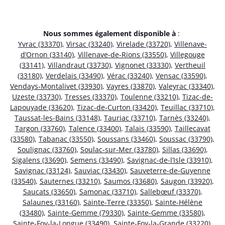
Nous sommes également disponible à
:
Yvrac (33370)
,
Virsac (33240)
,
Virelade (33720)
,
Villenave-
d’Ornon (33140)
,
Villenave-de-Rions (33550)
,
Villegouge
(33141)
,
Villandraut (33730)
,
Vignonet (33330)
,
Vertheuil
(33180)
,
Verdelais (33490)
,
Vérac (33240)
,
Vensac (33590)
,
Vendays-Montalivet (33930)
,
Vayres (33870)
,
Valeyrac (33340)
,
Uzeste (33730)
,
Tresses (33370)
,
Toulenne (33210)
,
Tizac-de-
Lapouyade (33620)
,
Tizac-de-Curton (33420)
,
Teuillac (33710)
,
Taussat-les-Bains (33148)
,
Tauriac (33710)
,
Tarnès (33240)
,
Targon (33760)
,
Talence (33400)
,
Talais (33590)
,
Taillecavat
(33580)
,
Tabanac (33550)
,
Soussans (33460)
,
Soussac (33790)
,
Soulignac (33760)
,
Soulac-sur-Mer (33780)
,
Sillas (33690)
,
Sigalens (33690)
,
Semens (33490)
,
Savignac-de-l’Isle (33910)
,
Savignac (33124)
,
Sauviac (33430)
,
Sauveterre-de-Guyenne
(33540)
,
Sauternes (33210)
,
Saumos (33680)
,
Saugon (33920)
,
Saucats (33650)
,
Samonac (33710)
,
Sallebœuf (33370)
,
Salaunes (33160)
,
Sainte-Terre (33350)
,
Sainte-Hélène
(33480)
,
Sainte-Gemme (79330)
,
Sainte-Gemme (33580)
,
Sainte-Foy-la-Longue (33490)
,
Sainte-Foy-la-Grande (33220)
,