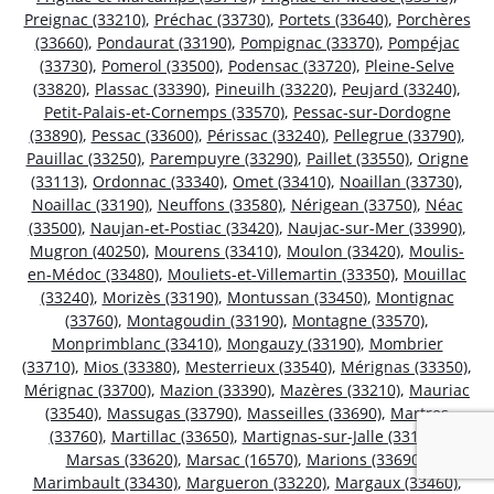
Preignac (33210)
,
Préchac (33730)
,
Portets (33640)
,
Porchères
(33660)
,
Pondaurat (33190)
,
Pompignac (33370)
,
Pompéjac
(33730)
,
Pomerol (33500)
,
Podensac (33720)
,
Pleine-Selve
(33820)
,
Plassac (33390)
,
Pineuilh (33220)
,
Peujard (33240)
,
Petit-Palais-et-Cornemps (33570)
,
Pessac-sur-Dordogne
(33890)
,
Pessac (33600)
,
Périssac (33240)
,
Pellegrue (33790)
,
Pauillac (33250)
,
Parempuyre (33290)
,
Paillet (33550)
,
Origne
(33113)
,
Ordonnac (33340)
,
Omet (33410)
,
Noaillan (33730)
,
Noaillac (33190)
,
Neuffons (33580)
,
Nérigean (33750)
,
Néac
(33500)
,
Naujan-et-Postiac (33420)
,
Naujac-sur-Mer (33990)
,
Mugron (40250)
,
Mourens (33410)
,
Moulon (33420)
,
Moulis-
en-Médoc (33480)
,
Mouliets-et-Villemartin (33350)
,
Mouillac
(33240)
,
Morizès (33190)
,
Montussan (33450)
,
Montignac
(33760)
,
Montagoudin (33190)
,
Montagne (33570)
,
Monprimblanc (33410)
,
Mongauzy (33190)
,
Mombrier
(33710)
,
Mios (33380)
,
Mesterrieux (33540)
,
Mérignas (33350)
,
Mérignac (33700)
,
Mazion (33390)
,
Mazères (33210)
,
Mauriac
(33540)
,
Massugas (33790)
,
Masseilles (33690)
,
Martres
(33760)
,
Martillac (33650)
,
Martignas-sur-Jalle (33127)
,
Marsas (33620)
,
Marsac (16570)
,
Marions (33690)
,
Marimbault (33430)
,
Margueron (33220)
,
Margaux (33460)
,