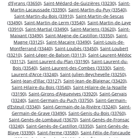
d’Eyrans (33650)
,
Saint-Médard-de-Guizières (33230)
,
Saint-
Martin-Lacaussade (33390)
,
Saint-Martin-du-Puy (33540)
,
Saint-Martin-du-Bois (33910)
,
Saint-Martin-de-Sescas
(33490)
,
Saint-Martin-de-Lerm (33540)
,
Saint-Martin-de-Laye
(33910)
,
Saint-Martial (33490)
,
Saint-Mariens (33620)
,
Saint-
Maixant (33490)
,
Saint-Magne-de-Castillon (33350)
,
Saint-
Magne (33125)
,
Saint-Macaire (33490)
,
Saint-Louis-de-
Montferrand (33440)
,
Saint-Loubès (33450)
,
Saint-Loubert
(33210)
,
Saint-Léger-de-Balson (33113)
,
Saint-Laurent-Médoc
(33112)
,
Saint-Laurent-du-Plan (33190)
,
Saint-Laurent-du-
Bois (33540)
,
Saint-Laurent-des-Combes (33330)
,
Saint-
Laurent-d’Arce (33240)
,
Saint-Julien-Beychevelle (33250)
,
Saint-Jean-d’Illac (33127)
,
Saint-Jean-de-Blaignac (33420)
,
Saint-Hilaire-du-Bois (33540)
,
Saint-Hilaire-de-la-Noaille
(33190)
,
Saint-Girons-d’Aiguevives (33920)
,
Saint-Gervais
(33240)
,
Saint-Germain-du-Puch (33750)
,
Saint-Germain-
d’Esteuil (33340)
,
Saint-Germain-de-la-Rivière (33240)
,
Saint-
Germain-de-Grave (33490)
,
Saint-Genis-du-Bois (33760)
,
Saint-Genès-de-Lombaud (33670)
,
Saint-Genès-de-Fronsac
(33240)
,
Saint-Genès-de-Castillon (33350)
,
Saint-Genès-de-
Blaye (33390)
,
Saint-Ferme (33580)
,
Saint-Félix-de-Foncaude