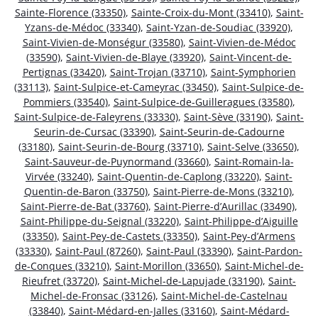
Sainte-Florence (33350)
,
Sainte-Croix-du-Mont (33410)
,
Saint-
Yzans-de-Médoc (33340)
,
Saint-Yzan-de-Soudiac (33920)
,
Saint-Vivien-de-Monségur (33580)
,
Saint-Vivien-de-Médoc
(33590)
,
Saint-Vivien-de-Blaye (33920)
,
Saint-Vincent-de-
Pertignas (33420)
,
Saint-Trojan (33710)
,
Saint-Symphorien
(33113)
,
Saint-Sulpice-et-Cameyrac (33450)
,
Saint-Sulpice-de-
Pommiers (33540)
,
Saint-Sulpice-de-Guilleragues (33580)
,
Saint-Sulpice-de-Faleyrens (33330)
,
Saint-Sève (33190)
,
Saint-
Seurin-de-Cursac (33390)
,
Saint-Seurin-de-Cadourne
(33180)
,
Saint-Seurin-de-Bourg (33710)
,
Saint-Selve (33650)
,
Saint-Sauveur-de-Puynormand (33660)
,
Saint-Romain-la-
Virvée (33240)
,
Saint-Quentin-de-Caplong (33220)
,
Saint-
Quentin-de-Baron (33750)
,
Saint-Pierre-de-Mons (33210)
,
Saint-Pierre-de-Bat (33760)
,
Saint-Pierre-d’Aurillac (33490)
,
Saint-Philippe-du-Seignal (33220)
,
Saint-Philippe-d’Aiguille
(33350)
,
Saint-Pey-de-Castets (33350)
,
Saint-Pey-d’Armens
(33330)
,
Saint-Paul (87260)
,
Saint-Paul (33390)
,
Saint-Pardon-
de-Conques (33210)
,
Saint-Morillon (33650)
,
Saint-Michel-de-
Rieufret (33720)
,
Saint-Michel-de-Lapujade (33190)
,
Saint-
Michel-de-Fronsac (33126)
,
Saint-Michel-de-Castelnau
(33840)
,
Saint-Médard-en-Jalles (33160)
,
Saint-Médard-