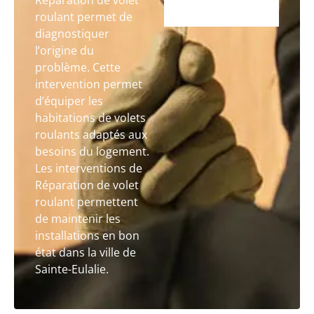
Réparation de volet
roulant permet de
diagnostiquer
l’origine du
problème. Cette
intervention permet
d’équiper les
habitations de volets
roulants adaptés aux
besoins du logement.
Les interventions de
Réparation de volet
roulant permettent
de maintenir les
installations en bon
état dans la ville de
Sainte-Eulalie.