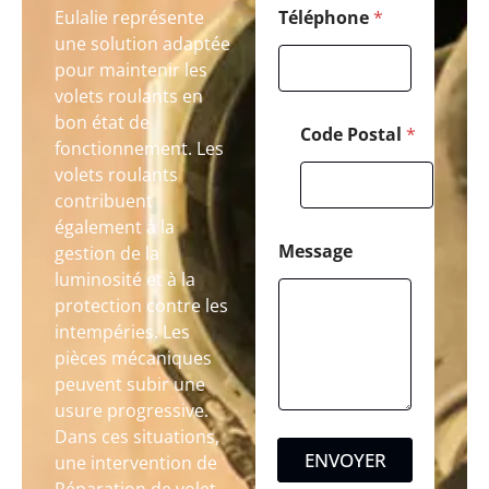
Eulalie représente
Téléphone
*
une solution adaptée
pour maintenir les
volets roulants en
bon état de
Code Postal
*
fonctionnement. Les
volets roulants
contribuent
également à la
Message
gestion de la
luminosité et à la
protection contre les
intempéries. Les
pièces mécaniques
peuvent subir une
usure progressive.
Dans ces situations,
ENVOYER
une intervention de