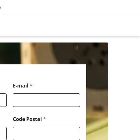
s
E-mail
*
Code Postal
*