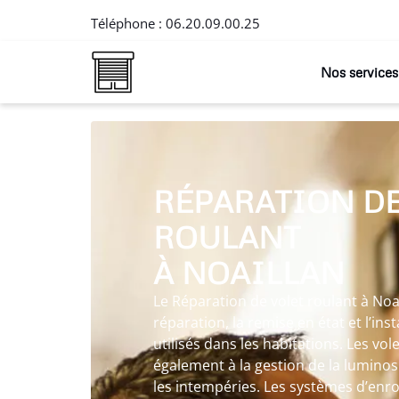
Téléphone :
06.20.09.00.25
Nos services
RÉPARATION DE
ROULANT
À NOAILLAN
Le Réparation de volet roulant à Noa
réparation, la remise en état et l’ins
utilisés dans les habitations. Les vo
également à la gestion de la luminosi
les intempéries. Les systèmes d’enr