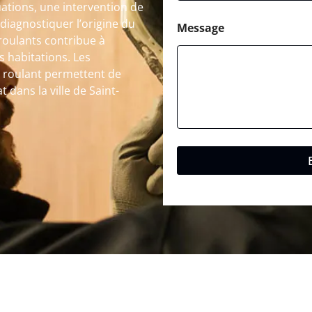
ations, une intervention de
diagnostiquer l’origine du
Message
roulants contribue à
s habitations. Les
t roulant permettent de
t dans la ville de Saint-