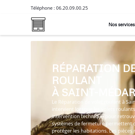
Téléphone :
06.20.09.00.25
Nos services
RÉPARATION DE
ROULANT
À SAINT-MÉDA
Le Réparation de volet roulant à Sa
intervient lorsque les volets roulant
intervention technique pour retrouver
systèmes de fermeture permettent d’a
protéger les habitations. Les pièce