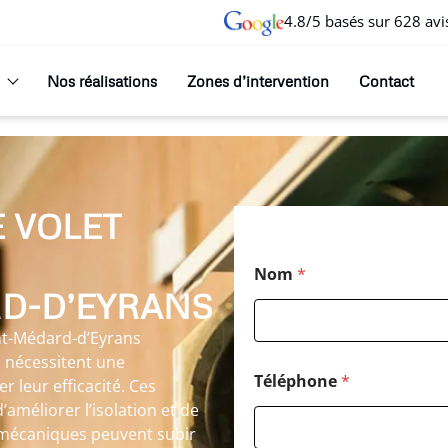
4.8/5 basés sur 628 avi
Nos réalisations
Zones d’intervention
Contact
 VOLET
Nom
*
RD-D’EYRANS
int-Médard-d’Eyrans
s nécessitent une
Téléphone
*
 leur efficacité. Ces
méliorer l’isolation et de
s mécaniques peuvent subir