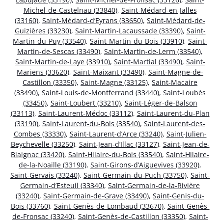
Michel-de-Castelnau (33840)
,
Saint-Médard-en-Jalles
(33160)
,
Saint-Médard-d’Eyrans (33650)
,
Saint-Médard-de-
Guizières (33230)
,
Saint-Martin-Lacaussade (33390)
,
Saint-
Martin-du-Puy (33540)
,
Saint-Martin-du-Bois (33910)
,
Saint-
Martin-de-Sescas (33490)
,
Saint-Martin-de-Lerm (33540)
,
Saint-Martin-de-Laye (33910)
,
Saint-Martial (33490)
,
Saint-
Mariens (33620)
,
Saint-Maixant (33490)
,
Saint-Magne-de-
Castillon (33350)
,
Saint-Magne (33125)
,
Saint-Macaire
(33490)
,
Saint-Louis-de-Montferrand (33440)
,
Saint-Loubès
(33450)
,
Saint-Loubert (33210)
,
Saint-Léger-de-Balson
(33113)
,
Saint-Laurent-Médoc (33112)
,
Saint-Laurent-du-Plan
(33190)
,
Saint-Laurent-du-Bois (33540)
,
Saint-Laurent-des-
Combes (33330)
,
Saint-Laurent-d’Arce (33240)
,
Saint-Julien-
Beychevelle (33250)
,
Saint-Jean-d’Illac (33127)
,
Saint-Jean-de-
Blaignac (33420)
,
Saint-Hilaire-du-Bois (33540)
,
Saint-Hilaire-
de-la-Noaille (33190)
,
Saint-Girons-d’Aiguevives (33920)
,
Saint-Gervais (33240)
,
Saint-Germain-du-Puch (33750)
,
Saint-
Germain-d’Esteuil (33340)
,
Saint-Germain-de-la-Rivière
(33240)
,
Saint-Germain-de-Grave (33490)
,
Saint-Genis-du-
Bois (33760)
,
Saint-Genès-de-Lombaud (33670)
,
Saint-Genès-
de-Fronsac (33240)
,
Saint-Genès-de-Castillon (33350)
,
Saint-