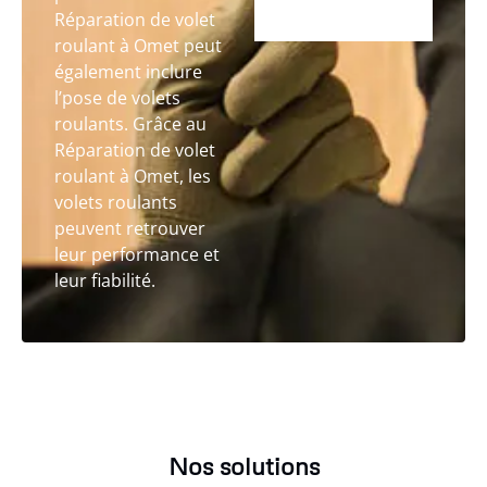
Réparation de volet
roulant à Omet peut
également inclure
l’pose de volets
roulants. Grâce au
Réparation de volet
roulant à Omet, les
volets roulants
peuvent retrouver
leur performance et
leur fiabilité.
Nos solutions