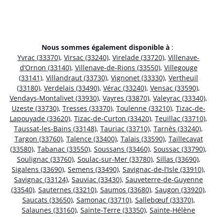
Nous sommes également disponible à
:
Yvrac (33370)
,
Virsac (33240)
,
Virelade (33720)
,
Villenave-
d’Ornon (33140)
,
Villenave-de-Rions (33550)
,
Villegouge
(33141)
,
Villandraut (33730)
,
Vignonet (33330)
,
Vertheuil
(33180)
,
Verdelais (33490)
,
Vérac (33240)
,
Vensac (33590)
,
Vendays-Montalivet (33930)
,
Vayres (33870)
,
Valeyrac (33340)
,
Uzeste (33730)
,
Tresses (33370)
,
Toulenne (33210)
,
Tizac-de-
Lapouyade (33620)
,
Tizac-de-Curton (33420)
,
Teuillac (33710)
,
Taussat-les-Bains (33148)
,
Tauriac (33710)
,
Tarnès (33240)
,
Targon (33760)
,
Talence (33400)
,
Talais (33590)
,
Taillecavat
(33580)
,
Tabanac (33550)
,
Soussans (33460)
,
Soussac (33790)
,
Soulignac (33760)
,
Soulac-sur-Mer (33780)
,
Sillas (33690)
,
Sigalens (33690)
,
Semens (33490)
,
Savignac-de-l’Isle (33910)
,
Savignac (33124)
,
Sauviac (33430)
,
Sauveterre-de-Guyenne
(33540)
,
Sauternes (33210)
,
Saumos (33680)
,
Saugon (33920)
,
Saucats (33650)
,
Samonac (33710)
,
Sallebœuf (33370)
,
Salaunes (33160)
,
Sainte-Terre (33350)
,
Sainte-Hélène