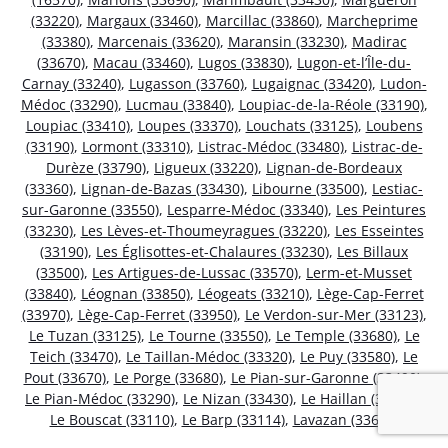
(33220)
,
Margaux (33460)
,
Marcillac (33860)
,
Marcheprime
(33380)
,
Marcenais (33620)
,
Maransin (33230)
,
Madirac
(33670)
,
Macau (33460)
,
Lugos (33830)
,
Lugon-et-l’Île-du-
Carnay (33240)
,
Lugasson (33760)
,
Lugaignac (33420)
,
Ludon-
Médoc (33290)
,
Lucmau (33840)
,
Loupiac-de-la-Réole (33190)
,
Loupiac (33410)
,
Loupes (33370)
,
Louchats (33125)
,
Loubens
(33190)
,
Lormont (33310)
,
Listrac-Médoc (33480)
,
Listrac-de-
Durèze (33790)
,
Ligueux (33220)
,
Lignan-de-Bordeaux
(33360)
,
Lignan-de-Bazas (33430)
,
Libourne (33500)
,
Lestiac-
sur-Garonne (33550)
,
Lesparre-Médoc (33340)
,
Les Peintures
(33230)
,
Les Lèves-et-Thoumeyragues (33220)
,
Les Esseintes
(33190)
,
Les Églisottes-et-Chalaures (33230)
,
Les Billaux
(33500)
,
Les Artigues-de-Lussac (33570)
,
Lerm-et-Musset
(33840)
,
Léognan (33850)
,
Léogeats (33210)
,
Lège-Cap-Ferret
(33970)
,
Lège-Cap-Ferret (33950)
,
Le Verdon-sur-Mer (33123)
,
Le Tuzan (33125)
,
Le Tourne (33550)
,
Le Temple (33680)
,
Le
Teich (33470)
,
Le Taillan-Médoc (33320)
,
Le Puy (33580)
,
Le
Pout (33670)
,
Le Porge (33680)
,
Le Pian-sur-Garonne (33490)
,
Le Pian-Médoc (33290)
,
Le Nizan (33430)
,
Le Haillan (33185)
,
Le Bouscat (33110)
,
Le Barp (33114)
,
Lavazan (33690)