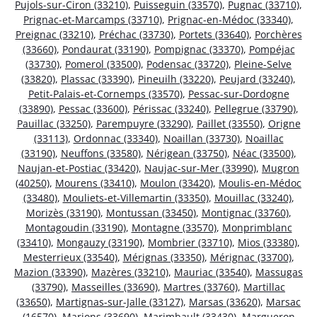
Pujols-sur-Ciron (33210)
,
Puisseguin (33570)
,
Pugnac (33710)
,
Prignac-et-Marcamps (33710)
,
Prignac-en-Médoc (33340)
,
Preignac (33210)
,
Préchac (33730)
,
Portets (33640)
,
Porchères
(33660)
,
Pondaurat (33190)
,
Pompignac (33370)
,
Pompéjac
(33730)
,
Pomerol (33500)
,
Podensac (33720)
,
Pleine-Selve
(33820)
,
Plassac (33390)
,
Pineuilh (33220)
,
Peujard (33240)
,
Petit-Palais-et-Cornemps (33570)
,
Pessac-sur-Dordogne
(33890)
,
Pessac (33600)
,
Périssac (33240)
,
Pellegrue (33790)
,
Pauillac (33250)
,
Parempuyre (33290)
,
Paillet (33550)
,
Origne
(33113)
,
Ordonnac (33340)
,
Noaillan (33730)
,
Noaillac
(33190)
,
Neuffons (33580)
,
Nérigean (33750)
,
Néac (33500)
,
Naujan-et-Postiac (33420)
,
Naujac-sur-Mer (33990)
,
Mugron
(40250)
,
Mourens (33410)
,
Moulon (33420)
,
Moulis-en-Médoc
(33480)
,
Mouliets-et-Villemartin (33350)
,
Mouillac (33240)
,
Morizès (33190)
,
Montussan (33450)
,
Montignac (33760)
,
Montagoudin (33190)
,
Montagne (33570)
,
Monprimblanc
(33410)
,
Mongauzy (33190)
,
Mombrier (33710)
,
Mios (33380)
,
Mesterrieux (33540)
,
Mérignas (33350)
,
Mérignac (33700)
,
Mazion (33390)
,
Mazères (33210)
,
Mauriac (33540)
,
Massugas
(33790)
,
Masseilles (33690)
,
Martres (33760)
,
Martillac
(33650)
,
Martignas-sur-Jalle (33127)
,
Marsas (33620)
,
Marsac
(16570)
,
Marions (33690)
,
Marimbault (33430)
,
Margueron