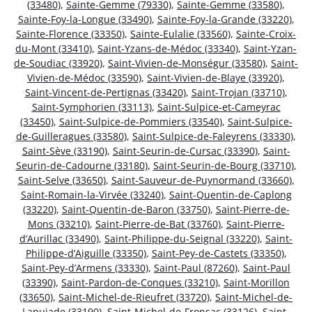
(33480)
,
Sainte-Gemme (79330)
,
Sainte-Gemme (33580)
,
Sainte-Foy-la-Longue (33490)
,
Sainte-Foy-la-Grande (33220)
,
Sainte-Florence (33350)
,
Sainte-Eulalie (33560)
,
Sainte-Croix-
du-Mont (33410)
,
Saint-Yzans-de-Médoc (33340)
,
Saint-Yzan-
de-Soudiac (33920)
,
Saint-Vivien-de-Monségur (33580)
,
Saint-
Vivien-de-Médoc (33590)
,
Saint-Vivien-de-Blaye (33920)
,
Saint-Vincent-de-Pertignas (33420)
,
Saint-Trojan (33710)
,
Saint-Symphorien (33113)
,
Saint-Sulpice-et-Cameyrac
(33450)
,
Saint-Sulpice-de-Pommiers (33540)
,
Saint-Sulpice-
de-Guilleragues (33580)
,
Saint-Sulpice-de-Faleyrens (33330)
,
Saint-Sève (33190)
,
Saint-Seurin-de-Cursac (33390)
,
Saint-
Seurin-de-Cadourne (33180)
,
Saint-Seurin-de-Bourg (33710)
,
Saint-Selve (33650)
,
Saint-Sauveur-de-Puynormand (33660)
,
Saint-Romain-la-Virvée (33240)
,
Saint-Quentin-de-Caplong
(33220)
,
Saint-Quentin-de-Baron (33750)
,
Saint-Pierre-de-
Mons (33210)
,
Saint-Pierre-de-Bat (33760)
,
Saint-Pierre-
d’Aurillac (33490)
,
Saint-Philippe-du-Seignal (33220)
,
Saint-
Philippe-d’Aiguille (33350)
,
Saint-Pey-de-Castets (33350)
,
Saint-Pey-d’Armens (33330)
,
Saint-Paul (87260)
,
Saint-Paul
(33390)
,
Saint-Pardon-de-Conques (33210)
,
Saint-Morillon
(33650)
,
Saint-Michel-de-Rieufret (33720)
,
Saint-Michel-de-
Lapujade (33190)
,
Saint-Michel-de-Fronsac (33126)
,
Saint-