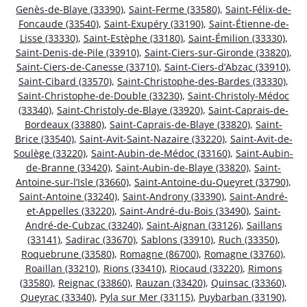
Genès-de-Blaye (33390)
,
Saint-Ferme (33580)
,
Saint-Félix-de-
Foncaude (33540)
,
Saint-Exupéry (33190)
,
Saint-Étienne-de-
Lisse (33330)
,
Saint-Estèphe (33180)
,
Saint-Émilion (33330)
,
Saint-Denis-de-Pile (33910)
,
Saint-Ciers-sur-Gironde (33820)
,
Saint-Ciers-de-Canesse (33710)
,
Saint-Ciers-d’Abzac (33910)
,
Saint-Cibard (33570)
,
Saint-Christophe-des-Bardes (33330)
,
Saint-Christophe-de-Double (33230)
,
Saint-Christoly-Médoc
(33340)
,
Saint-Christoly-de-Blaye (33920)
,
Saint-Caprais-de-
Bordeaux (33880)
,
Saint-Caprais-de-Blaye (33820)
,
Saint-
Brice (33540)
,
Saint-Avit-Saint-Nazaire (33220)
,
Saint-Avit-de-
Soulège (33220)
,
Saint-Aubin-de-Médoc (33160)
,
Saint-Aubin-
de-Branne (33420)
,
Saint-Aubin-de-Blaye (33820)
,
Saint-
Antoine-sur-l’Isle (33660)
,
Saint-Antoine-du-Queyret (33790)
,
Saint-Antoine (33240)
,
Saint-Androny (33390)
,
Saint-André-
et-Appelles (33220)
,
Saint-André-du-Bois (33490)
,
Saint-
André-de-Cubzac (33240)
,
Saint-Aignan (33126)
,
Saillans
(33141)
,
Sadirac (33670)
,
Sablons (33910)
,
Ruch (33350)
,
Roquebrune (33580)
,
Romagne (86700)
,
Romagne (33760)
,
Roaillan (33210)
,
Rions (33410)
,
Riocaud (33220)
,
Rimons
(33580)
,
Reignac (33860)
,
Rauzan (33420)
,
Quinsac (33360)
,
Queyrac (33340)
,
Pyla sur Mer (33115)
,
Puybarban (33190)
,