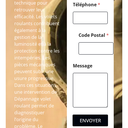
technique pour
Téléphone
*
retrouver leur
efficacité. Les volets
roulants contribuent
également à la
Code Postal
*
gestion de la
luminosité et à la
protection contre les
intempéries. Les
pièces mécaniques
Message
peuvent subir une
usure progressive.
Dans ces situations,
une intervention de
Dépannage volet
roulant permet de
diagnostiquer
l’origine du
ENVOYER
problème. Le