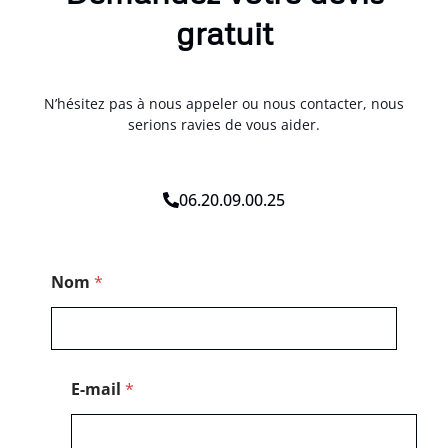
gratuit
N’hésitez pas à nous appeler ou nous contacter, nous
serions ravies de vous aider.
06.20.09.00.25
*
Nom
*
C
o
d
e
C
o
E-mail
*
d
e