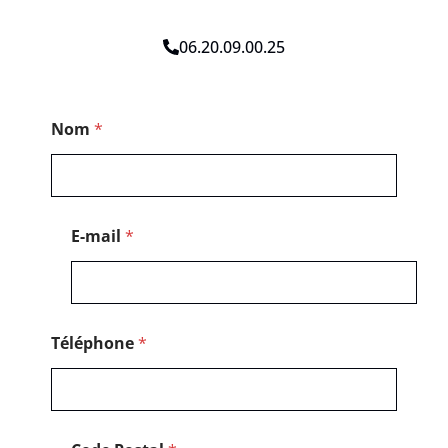
06.20.09.00.25
N
Nom
*
o
m
*
E
-
m
E-mail
*
a
i
l
Téléphone
*