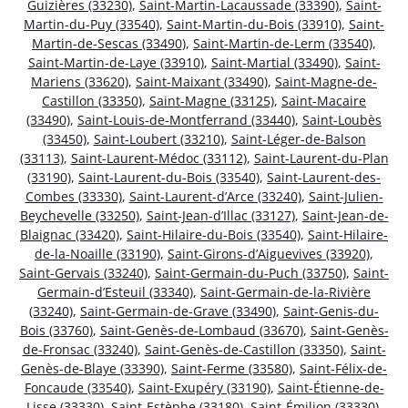
Guizières (33230)
,
Saint-Martin-Lacaussade (33390)
,
Saint-
Martin-du-Puy (33540)
,
Saint-Martin-du-Bois (33910)
,
Saint-
Martin-de-Sescas (33490)
,
Saint-Martin-de-Lerm (33540)
,
Saint-Martin-de-Laye (33910)
,
Saint-Martial (33490)
,
Saint-
Mariens (33620)
,
Saint-Maixant (33490)
,
Saint-Magne-de-
Castillon (33350)
,
Saint-Magne (33125)
,
Saint-Macaire
(33490)
,
Saint-Louis-de-Montferrand (33440)
,
Saint-Loubès
(33450)
,
Saint-Loubert (33210)
,
Saint-Léger-de-Balson
(33113)
,
Saint-Laurent-Médoc (33112)
,
Saint-Laurent-du-Plan
(33190)
,
Saint-Laurent-du-Bois (33540)
,
Saint-Laurent-des-
Combes (33330)
,
Saint-Laurent-d’Arce (33240)
,
Saint-Julien-
Beychevelle (33250)
,
Saint-Jean-d’Illac (33127)
,
Saint-Jean-de-
Blaignac (33420)
,
Saint-Hilaire-du-Bois (33540)
,
Saint-Hilaire-
de-la-Noaille (33190)
,
Saint-Girons-d’Aiguevives (33920)
,
Saint-Gervais (33240)
,
Saint-Germain-du-Puch (33750)
,
Saint-
Germain-d’Esteuil (33340)
,
Saint-Germain-de-la-Rivière
(33240)
,
Saint-Germain-de-Grave (33490)
,
Saint-Genis-du-
Bois (33760)
,
Saint-Genès-de-Lombaud (33670)
,
Saint-Genès-
de-Fronsac (33240)
,
Saint-Genès-de-Castillon (33350)
,
Saint-
Genès-de-Blaye (33390)
,
Saint-Ferme (33580)
,
Saint-Félix-de-
Foncaude (33540)
,
Saint-Exupéry (33190)
,
Saint-Étienne-de-
Lisse (33330)
,
Saint-Estèphe (33180)
,
Saint-Émilion (33330)
,