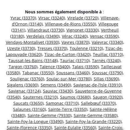
Nous sommes également disponible à
:
Yvrac (33370)
,
Virsac (33240)
,
Virelade (33720)
,
Villenave-
d’Ornon (33140)
,
Villenave-de-Rions (33550)
,
Villegouge
(33141)
,
Villandraut (33730)
,
Vignonet (33330)
,
Vertheuil
(33180)
,
Verdelais (33490)
,
Vérac (33240)
,
Vensac (33590)
,
Vendays-Montalivet (33930)
,
Vayres (33870)
,
Valeyrac (33340)
,
Uzeste (33730)
,
Tresses (33370)
,
Toulenne (33210)
,
Tizac-de-
Lapouyade (33620)
,
Tizac-de-Curton (33420)
,
Teuillac (33710)
,
Taussat-les-Bains (33148)
,
Tauriac (33710)
,
Tarnès (33240)
,
Targon (33760)
,
Talence (33400)
,
Talais (33590)
,
Taillecavat
(33580)
,
Tabanac (33550)
,
Soussans (33460)
,
Soussac (33790)
,
Soulignac (33760)
,
Soulac-sur-Mer (33780)
,
Sillas (33690)
,
Sigalens (33690)
,
Semens (33490)
,
Savignac-de-l’Isle (33910)
,
Savignac (33124)
,
Sauviac (33430)
,
Sauveterre-de-Guyenne
(33540)
,
Sauternes (33210)
,
Saumos (33680)
,
Saugon (33920)
,
Saucats (33650)
,
Samonac (33710)
,
Sallebœuf (33370)
,
Salaunes (33160)
,
Sainte-Terre (33350)
,
Sainte-Hélène
(33480)
,
Sainte-Gemme (79330)
,
Sainte-Gemme (33580)
,
Sainte-Foy-la-Longue (33490)
,
Sainte-Foy-la-Grande (33220)
,
Sainte-Florence (33350)
,
Sainte-Eulalie (33560)
,
Sainte-Croix-