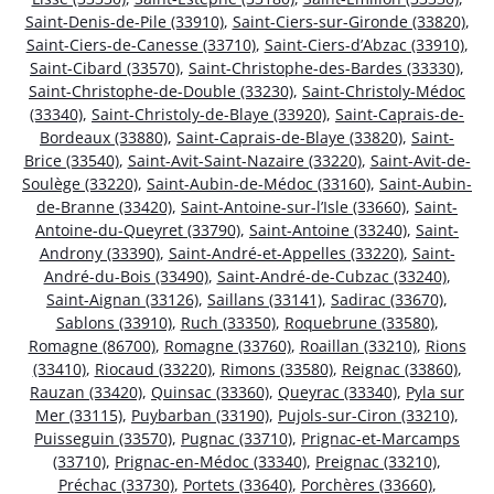
Saint-Denis-de-Pile (33910)
,
Saint-Ciers-sur-Gironde (33820)
,
Saint-Ciers-de-Canesse (33710)
,
Saint-Ciers-d’Abzac (33910)
,
Saint-Cibard (33570)
,
Saint-Christophe-des-Bardes (33330)
,
Saint-Christophe-de-Double (33230)
,
Saint-Christoly-Médoc
(33340)
,
Saint-Christoly-de-Blaye (33920)
,
Saint-Caprais-de-
Bordeaux (33880)
,
Saint-Caprais-de-Blaye (33820)
,
Saint-
Brice (33540)
,
Saint-Avit-Saint-Nazaire (33220)
,
Saint-Avit-de-
Soulège (33220)
,
Saint-Aubin-de-Médoc (33160)
,
Saint-Aubin-
de-Branne (33420)
,
Saint-Antoine-sur-l’Isle (33660)
,
Saint-
Antoine-du-Queyret (33790)
,
Saint-Antoine (33240)
,
Saint-
Androny (33390)
,
Saint-André-et-Appelles (33220)
,
Saint-
André-du-Bois (33490)
,
Saint-André-de-Cubzac (33240)
,
Saint-Aignan (33126)
,
Saillans (33141)
,
Sadirac (33670)
,
Sablons (33910)
,
Ruch (33350)
,
Roquebrune (33580)
,
Romagne (86700)
,
Romagne (33760)
,
Roaillan (33210)
,
Rions
(33410)
,
Riocaud (33220)
,
Rimons (33580)
,
Reignac (33860)
,
Rauzan (33420)
,
Quinsac (33360)
,
Queyrac (33340)
,
Pyla sur
Mer (33115)
,
Puybarban (33190)
,
Pujols-sur-Ciron (33210)
,
Puisseguin (33570)
,
Pugnac (33710)
,
Prignac-et-Marcamps
(33710)
,
Prignac-en-Médoc (33340)
,
Preignac (33210)
,
Préchac (33730)
,
Portets (33640)
,
Porchères (33660)
,