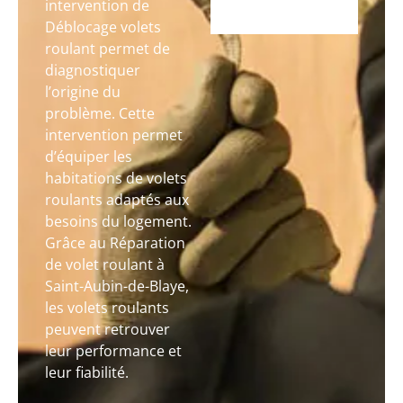
intervention de
Déblocage volets
roulant permet de
diagnostiquer
l’origine du
problème. Cette
intervention permet
d’équiper les
habitations de volets
roulants adaptés aux
besoins du logement.
Grâce au Réparation
de volet roulant à
Saint-Aubin-de-Blaye,
les volets roulants
peuvent retrouver
leur performance et
leur fiabilité.