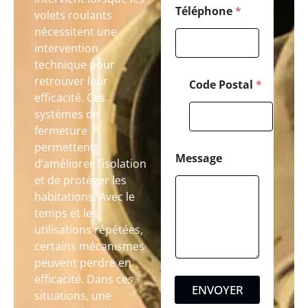
Téléphone
*
volets roulants
nécessitent une
intervention
technique pour
retrouver leur
Code Postal
*
efficacité. Ces
systèmes de
fermeture
permettent
Message
d’améliorer l’isolation
et de protéger les
habitations. Avec le
temps et les
utilisations répétées,
certains mécanismes
peuvent perdre en
efficacité. Dans ces
ENVOYER
situations, une