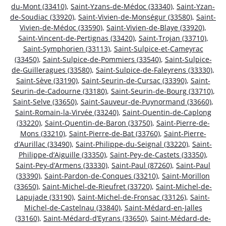
du-Mont (33410)
,
Saint-Yzans-de-Médoc (33340)
,
Saint-Yzan-
de-Soudiac (33920)
,
Saint-Vivien-de-Monségur (33580)
,
Saint-
Vivien-de-Médoc (33590)
,
Saint-Vivien-de-Blaye (33920)
,
Saint-Vincent-de-Pertignas (33420)
,
Saint-Trojan (33710)
,
Saint-Symphorien (33113)
,
Saint-Sulpice-et-Cameyrac
(33450)
,
Saint-Sulpice-de-Pommiers (33540)
,
Saint-Sulpice-
de-Guilleragues (33580)
,
Saint-Sulpice-de-Faleyrens (33330)
,
Saint-Sève (33190)
,
Saint-Seurin-de-Cursac (33390)
,
Saint-
Seurin-de-Cadourne (33180)
,
Saint-Seurin-de-Bourg (33710)
,
Saint-Selve (33650)
,
Saint-Sauveur-de-Puynormand (33660)
,
Saint-Romain-la-Virvée (33240)
,
Saint-Quentin-de-Caplong
(33220)
,
Saint-Quentin-de-Baron (33750)
,
Saint-Pierre-de-
Mons (33210)
,
Saint-Pierre-de-Bat (33760)
,
Saint-Pierre-
d’Aurillac (33490)
,
Saint-Philippe-du-Seignal (33220)
,
Saint-
Philippe-d’Aiguille (33350)
,
Saint-Pey-de-Castets (33350)
,
Saint-Pey-d’Armens (33330)
,
Saint-Paul (87260)
,
Saint-Paul
(33390)
,
Saint-Pardon-de-Conques (33210)
,
Saint-Morillon
(33650)
,
Saint-Michel-de-Rieufret (33720)
,
Saint-Michel-de-
Lapujade (33190)
,
Saint-Michel-de-Fronsac (33126)
,
Saint-
Michel-de-Castelnau (33840)
,
Saint-Médard-en-Jalles
(33160)
,
Saint-Médard-d’Eyrans (33650)
,
Saint-Médard-de-