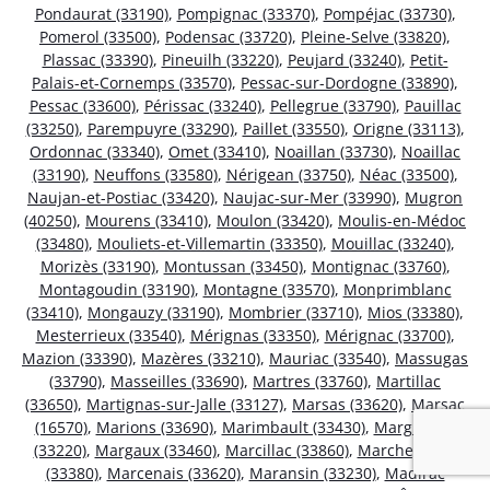
Pondaurat (33190)
,
Pompignac (33370)
,
Pompéjac (33730)
,
Pomerol (33500)
,
Podensac (33720)
,
Pleine-Selve (33820)
,
Plassac (33390)
,
Pineuilh (33220)
,
Peujard (33240)
,
Petit-
Palais-et-Cornemps (33570)
,
Pessac-sur-Dordogne (33890)
,
Pessac (33600)
,
Périssac (33240)
,
Pellegrue (33790)
,
Pauillac
(33250)
,
Parempuyre (33290)
,
Paillet (33550)
,
Origne (33113)
,
Ordonnac (33340)
,
Omet (33410)
,
Noaillan (33730)
,
Noaillac
(33190)
,
Neuffons (33580)
,
Nérigean (33750)
,
Néac (33500)
,
Naujan-et-Postiac (33420)
,
Naujac-sur-Mer (33990)
,
Mugron
(40250)
,
Mourens (33410)
,
Moulon (33420)
,
Moulis-en-Médoc
(33480)
,
Mouliets-et-Villemartin (33350)
,
Mouillac (33240)
,
Morizès (33190)
,
Montussan (33450)
,
Montignac (33760)
,
Montagoudin (33190)
,
Montagne (33570)
,
Monprimblanc
(33410)
,
Mongauzy (33190)
,
Mombrier (33710)
,
Mios (33380)
,
Mesterrieux (33540)
,
Mérignas (33350)
,
Mérignac (33700)
,
Mazion (33390)
,
Mazères (33210)
,
Mauriac (33540)
,
Massugas
(33790)
,
Masseilles (33690)
,
Martres (33760)
,
Martillac
(33650)
,
Martignas-sur-Jalle (33127)
,
Marsas (33620)
,
Marsac
(16570)
,
Marions (33690)
,
Marimbault (33430)
,
Margueron
(33220)
,
Margaux (33460)
,
Marcillac (33860)
,
Marcheprime
(33380)
,
Marcenais (33620)
,
Maransin (33230)
,
Madirac