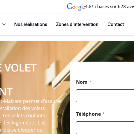
4.8/5 basés sur 628 avi
Nos réalisations
Zones d’intervention
Contact
 VOLET
Nom
*
NT
int-Maixant permet d’assurer
nstallation des volets
Téléphone
*
. Les volets roulants
té des logements. Les
fois se bloquer ou