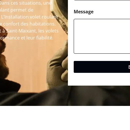
Dans ces situations, une
ulant permet de
Message
L’Installation volet roulant
le confort des habitations.
 à Saint-Maixant, les volets
rmance et leur fiabilité.