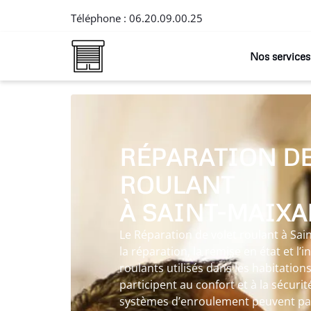
Téléphone :
06.20.09.00.25
Nos services
RÉPARATION DE
ROULANT
À SAINT-MAIXA
Le Réparation de volet roulant à Sa
la réparation, la remise en état et l’i
roulants utilisés dans les habitations
participent au confort et à la sécuri
systèmes d’enroulement peuvent par