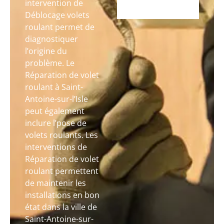
intervention de
Déblocage volets
roulant permet de
diagnostiquer
l’origine du
problème. Le
Réparation de volet
roulant à Saint-
Antoine-sur-l’Isle
peut également
inclure l’pose de
volets roulants. Les
interventions de
Réparation de volet
roulant permettent
de maintenir les
installations en bon
état dans la ville de
Saint-Antoine-sur-