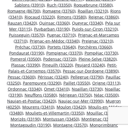
Sablons (33910)
,
Ruch (33350)
,
Roquebrune (33580)
,
Romagne (86700)
,
Romagne (33760)
,
Roaillan (33210)
,
Rions
(33410)
,
Riocaud (33220)
,
Rimons (33580)
,
Reignac (33860)
,
Rauzan (33420)
,
Quinsac (33360)
,
Queyrac (33340)
,
Pyla sur
Mer (33115)
,
Puybarban (33190)
,
Pujols-sur-Ciron (33210)
,
Puisseguin (33570)
,
Pugnac (33710)
,
Prignac-et-Marcamps
(33710)
,
Prignac-en-Médoc (33340)
,
Preignac (33210)
,
Préchac (33730)
,
Portets (33640)
,
Porchères (33660)
,
Pondaurat (33190)
,
Pompignac (33370)
,
Pompéjac (33730)
,
Pomerol (33500)
,
Podensac (33720)
,
Pleine-Selve (33820)
,
Plassac (33390)
,
Pineuilh (33220)
,
Peujard (33240)
,
Petit-
Palais-et-Cornemps (33570)
,
Pessac-sur-Dordogne (33890)
,
Pessac (33600)
,
Périssac (33240)
,
Pellegrue (33790)
,
Pauillac
(33250)
,
Parempuyre (33290)
,
Paillet (33550)
,
Origne (33113)
,
Ordonnac (33340)
,
Omet (33410)
,
Noaillan (33730)
,
Noaillac
(33190)
,
Neuffons (33580)
,
Nérigean (33750)
,
Néac (33500)
,
Naujan-et-Postiac (33420)
,
Naujac-sur-Mer (33990)
,
Mugron
(40250)
,
Mourens (33410)
,
Moulon (33420)
,
Moulis-en-Médoc
(33480)
,
Mouliets-et-Villemartin (33350)
,
Mouillac (33240)
,
Morizès (33190)
,
Montussan (33450)
,
Montignac (33760)
,
Montagoudin (33190)
,
Montagne (33570)
,
Monprimblanc