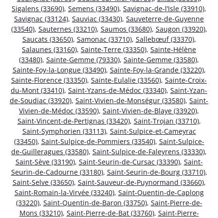
Sigalens (33690)
,
Semens (33490)
,
Savignac-de-l’Isle (33910)
,
Savignac (33124)
,
Sauviac (33430)
,
Sauveterre-de-Guyenne
(33540)
,
Sauternes (33210)
,
Saumos (33680)
,
Saugon (33920)
,
Saucats (33650)
,
Samonac (33710)
,
Sallebœuf (33370)
,
Salaunes (33160)
,
Sainte-Terre (33350)
,
Sainte-Hélène
(33480)
,
Sainte-Gemme (79330)
,
Sainte-Gemme (33580)
,
Sainte-Foy-la-Longue (33490)
,
Sainte-Foy-la-Grande (33220)
,
Sainte-Florence (33350)
,
Sainte-Eulalie (33560)
,
Sainte-Croix-
du-Mont (33410)
,
Saint-Yzans-de-Médoc (33340)
,
Saint-Yzan-
de-Soudiac (33920)
,
Saint-Vivien-de-Monségur (33580)
,
Saint-
Vivien-de-Médoc (33590)
,
Saint-Vivien-de-Blaye (33920)
,
Saint-Vincent-de-Pertignas (33420)
,
Saint-Trojan (33710)
,
Saint-Symphorien (33113)
,
Saint-Sulpice-et-Cameyrac
(33450)
,
Saint-Sulpice-de-Pommiers (33540)
,
Saint-Sulpice-
de-Guilleragues (33580)
,
Saint-Sulpice-de-Faleyrens (33330)
,
Saint-Sève (33190)
,
Saint-Seurin-de-Cursac (33390)
,
Saint-
Seurin-de-Cadourne (33180)
,
Saint-Seurin-de-Bourg (33710)
,
Saint-Selve (33650)
,
Saint-Sauveur-de-Puynormand (33660)
,
Saint-Romain-la-Virvée (33240)
,
Saint-Quentin-de-Caplong
(33220)
,
Saint-Quentin-de-Baron (33750)
,
Saint-Pierre-de-
Mons (33210)
,
Saint-Pierre-de-Bat (33760)
,
Saint-Pierre-