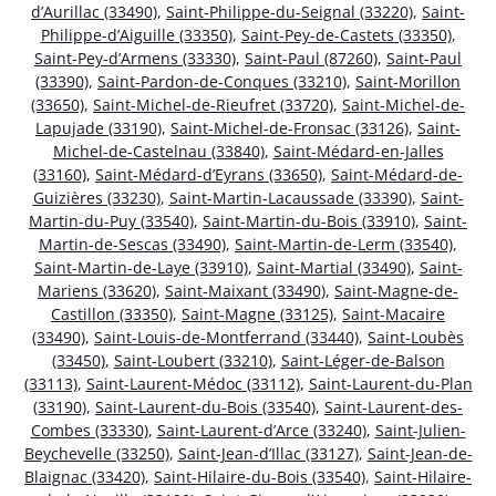
d’Aurillac (33490)
,
Saint-Philippe-du-Seignal (33220)
,
Saint-
Philippe-d’Aiguille (33350)
,
Saint-Pey-de-Castets (33350)
,
Saint-Pey-d’Armens (33330)
,
Saint-Paul (87260)
,
Saint-Paul
(33390)
,
Saint-Pardon-de-Conques (33210)
,
Saint-Morillon
(33650)
,
Saint-Michel-de-Rieufret (33720)
,
Saint-Michel-de-
Lapujade (33190)
,
Saint-Michel-de-Fronsac (33126)
,
Saint-
Michel-de-Castelnau (33840)
,
Saint-Médard-en-Jalles
(33160)
,
Saint-Médard-d’Eyrans (33650)
,
Saint-Médard-de-
Guizières (33230)
,
Saint-Martin-Lacaussade (33390)
,
Saint-
Martin-du-Puy (33540)
,
Saint-Martin-du-Bois (33910)
,
Saint-
Martin-de-Sescas (33490)
,
Saint-Martin-de-Lerm (33540)
,
Saint-Martin-de-Laye (33910)
,
Saint-Martial (33490)
,
Saint-
Mariens (33620)
,
Saint-Maixant (33490)
,
Saint-Magne-de-
Castillon (33350)
,
Saint-Magne (33125)
,
Saint-Macaire
(33490)
,
Saint-Louis-de-Montferrand (33440)
,
Saint-Loubès
(33450)
,
Saint-Loubert (33210)
,
Saint-Léger-de-Balson
(33113)
,
Saint-Laurent-Médoc (33112)
,
Saint-Laurent-du-Plan
(33190)
,
Saint-Laurent-du-Bois (33540)
,
Saint-Laurent-des-
Combes (33330)
,
Saint-Laurent-d’Arce (33240)
,
Saint-Julien-
Beychevelle (33250)
,
Saint-Jean-d’Illac (33127)
,
Saint-Jean-de-
Blaignac (33420)
,
Saint-Hilaire-du-Bois (33540)
,
Saint-Hilaire-