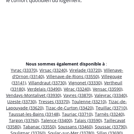
le confort quotidien du logement.
Nous sommes également disponible à
:
Yvrac (33370)
,
Virsac (33240)
,
Virelade (33720)
,
Villenave-
d’Ornon (33140)
,
Villenave-de-Rions (33550)
,
Villegouge
(33141)
,
Villandraut (33730)
,
Vignonet (33330)
,
Vertheuil
(33180)
,
Verdelais (33490)
,
Vérac (33240)
,
Vensac (33590)
,
Vendays-Montalivet (33930)
,
Vayres (33870)
,
Valeyrac (33340)
,
Uzeste (33730)
,
Tresses (33370)
,
Toulenne (33210)
,
Tizac-de-
Lapouyade (33620)
,
Tizac-de-Curton (33420)
,
Teuillac (33710)
,
Taussat-les-Bains (33148)
,
Tauriac (33710)
,
Tarnès (33240)
,
Targon (33760)
,
Talence (33400)
,
Talais (33590)
,
Taillecavat
(33580)
,
Tabanac (33550)
,
Soussans (33460)
,
Soussac (33790)
,
Soulignac (33760)
,
Soulac-sur-Mer (33780)
,
Sillas (33690)
,