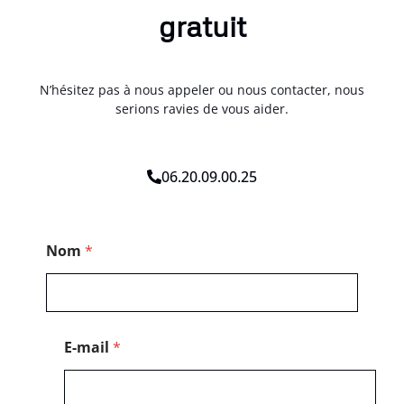
gratuit
N’hésitez pas à nous appeler ou nous contacter, nous
serions ravies de vous aider.
06.20.09.00.25
P
Nom
*
o
s
t
a
l
*
E-mail
*
*