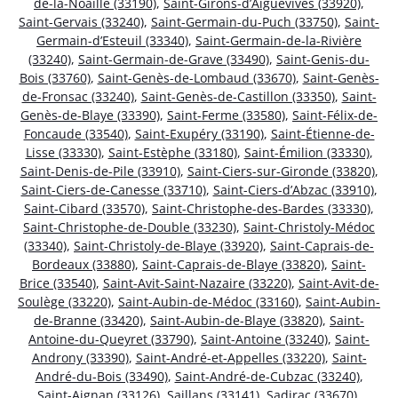
de-la-Noaille (33190)
,
Saint-Girons-d’Aiguevives (33920)
,
Saint-Gervais (33240)
,
Saint-Germain-du-Puch (33750)
,
Saint-
Germain-d’Esteuil (33340)
,
Saint-Germain-de-la-Rivière
(33240)
,
Saint-Germain-de-Grave (33490)
,
Saint-Genis-du-
Bois (33760)
,
Saint-Genès-de-Lombaud (33670)
,
Saint-Genès-
de-Fronsac (33240)
,
Saint-Genès-de-Castillon (33350)
,
Saint-
Genès-de-Blaye (33390)
,
Saint-Ferme (33580)
,
Saint-Félix-de-
Foncaude (33540)
,
Saint-Exupéry (33190)
,
Saint-Étienne-de-
Lisse (33330)
,
Saint-Estèphe (33180)
,
Saint-Émilion (33330)
,
Saint-Denis-de-Pile (33910)
,
Saint-Ciers-sur-Gironde (33820)
,
Saint-Ciers-de-Canesse (33710)
,
Saint-Ciers-d’Abzac (33910)
,
Saint-Cibard (33570)
,
Saint-Christophe-des-Bardes (33330)
,
Saint-Christophe-de-Double (33230)
,
Saint-Christoly-Médoc
(33340)
,
Saint-Christoly-de-Blaye (33920)
,
Saint-Caprais-de-
Bordeaux (33880)
,
Saint-Caprais-de-Blaye (33820)
,
Saint-
Brice (33540)
,
Saint-Avit-Saint-Nazaire (33220)
,
Saint-Avit-de-
Soulège (33220)
,
Saint-Aubin-de-Médoc (33160)
,
Saint-Aubin-
de-Branne (33420)
,
Saint-Aubin-de-Blaye (33820)
,
Saint-
Antoine-du-Queyret (33790)
,
Saint-Antoine (33240)
,
Saint-
Androny (33390)
,
Saint-André-et-Appelles (33220)
,
Saint-
André-du-Bois (33490)
,
Saint-André-de-Cubzac (33240)
,
Saint-Aignan (33126)
,
Saillans (33141)
,
Sadirac (33670)
,