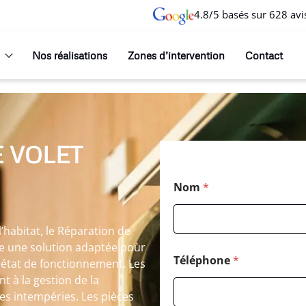
4.8/5 basés sur 628 avi
Nos réalisations
Zones d’intervention
Contact
 VOLET
Nom
*
habitat, le Réparation de
te une solution adaptée pour
Téléphone
*
 état de fonctionnement. Les
t à la gestion de la
les intempéries. Les pièces