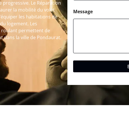
 progressive. Le Réparation
aurer la mobilité du volet
Message
’équiper les habitations de
 du logement. Les
t roulant permettent de
at dans la ville de Pondaurat.