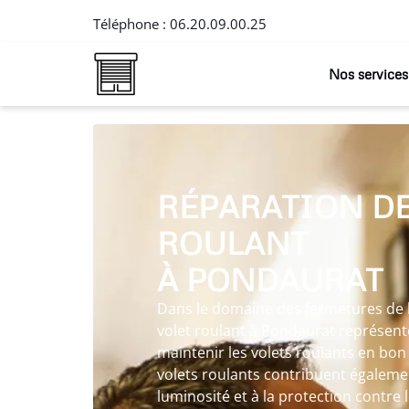
Téléphone :
06.20.09.00.25
Nos services
RÉPARATION DE
ROULANT
À PONDAURAT
Dans le domaine des fermetures de l’
volet roulant à Pondaurat représen
maintenir les volets roulants en bon
volets roulants contribuent égalemen
luminosité et à la protection contre 