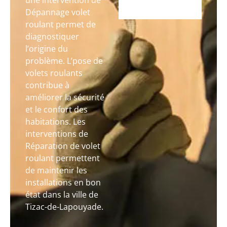
une intervention de
Dépannage volet
roulant permet de
diagnostiquer
l’origine du
problème. L’pose de
volets roulants
contribue à
améliorer la sécurité
et le confort des
habitations. Les
interventions de
Réparation de volet
roulant permettent
de maintenir les
installations en bon
état dans la ville de
Tizac-de-Lapouyade.