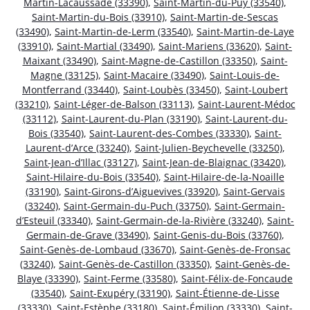
Martin-Lacaussade (33390)
,
Saint-Martin-du-Puy (33540)
,
Saint-Martin-du-Bois (33910)
,
Saint-Martin-de-Sescas
(33490)
,
Saint-Martin-de-Lerm (33540)
,
Saint-Martin-de-Laye
(33910)
,
Saint-Martial (33490)
,
Saint-Mariens (33620)
,
Saint-
Maixant (33490)
,
Saint-Magne-de-Castillon (33350)
,
Saint-
Magne (33125)
,
Saint-Macaire (33490)
,
Saint-Louis-de-
Montferrand (33440)
,
Saint-Loubès (33450)
,
Saint-Loubert
(33210)
,
Saint-Léger-de-Balson (33113)
,
Saint-Laurent-Médoc
(33112)
,
Saint-Laurent-du-Plan (33190)
,
Saint-Laurent-du-
Bois (33540)
,
Saint-Laurent-des-Combes (33330)
,
Saint-
Laurent-d’Arce (33240)
,
Saint-Julien-Beychevelle (33250)
,
Saint-Jean-d’Illac (33127)
,
Saint-Jean-de-Blaignac (33420)
,
Saint-Hilaire-du-Bois (33540)
,
Saint-Hilaire-de-la-Noaille
(33190)
,
Saint-Girons-d’Aiguevives (33920)
,
Saint-Gervais
(33240)
,
Saint-Germain-du-Puch (33750)
,
Saint-Germain-
d’Esteuil (33340)
,
Saint-Germain-de-la-Rivière (33240)
,
Saint-
Germain-de-Grave (33490)
,
Saint-Genis-du-Bois (33760)
,
Saint-Genès-de-Lombaud (33670)
,
Saint-Genès-de-Fronsac
(33240)
,
Saint-Genès-de-Castillon (33350)
,
Saint-Genès-de-
Blaye (33390)
,
Saint-Ferme (33580)
,
Saint-Félix-de-Foncaude
(33540)
,
Saint-Exupéry (33190)
,
Saint-Étienne-de-Lisse
(33330)
,
Saint-Estèphe (33180)
,
Saint-Émilion (33330)
,
Saint-