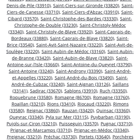
Denis-de-Pile (33910)
,
Saint-Ciers-sur-Gironde (33820)
,
Saint-
Ciers-de-Canesse (33710)
,
Saint-Ciers-d’Abzac (33910)
,
Saint-
Cibard (33570)
,
Saint-Christophe-des-Bardes (33330)
,
Saint-
Christophe-de-Double (33230)
,
Saint-Christoly-Médoc
(33340)
,
Saint-Christoly-de-Blaye (33920)
,
Saint-Caprais-de-
Bordeaux (33880)
,
Saint-Caprais-de-Blaye (33820)
,
Saint-
Brice (33540)
,
Saint-Avit-Saint-Nazaire (33220)
,
Saint-Avit-de-
Soulège (33220)
,
Saint-Aubin-de-Médoc (33160)
,
Saint-Aubin-
de-Branne (33420)
,
Saint-Aubin-de-Blaye (33820)
,
Saint-
Antoine-sur-l’Isle (33660)
,
Saint-Antoine-du-Queyret (33790)
,
Saint-Antoine (33240)
,
Saint-Androny (33390)
,
Saint-André-
et-Appelles (33220)
,
Saint-André-du-Bois (33490)
,
Saint-
André-de-Cubzac (33240)
,
Saint-Aignan (33126)
,
Saillans
(33141)
,
Sadirac (33670)
,
Sablons (33910)
,
Ruch (33350)
,
Roquebrune (33580)
,
Romagne (86700)
,
Romagne (33760)
,
Roaillan (33210)
,
Rions (33410)
,
Riocaud (33220)
,
Rimons
(33580)
,
Reignac (33860)
,
Rauzan (33420)
,
Quinsac (33360)
,
Queyrac (33340)
,
Pyla sur Mer (33115)
,
Puybarban (33190)
,
Pujols-sur-Ciron (33210)
,
Puisseguin (33570)
,
Pugnac (33710)
,
Prignac-et-Marcamps (33710)
,
Prignac-en-Médoc (33340)
,
Preignac (33210)
,
Préchac (33730)
,
Portets (33640)
,
Porchères