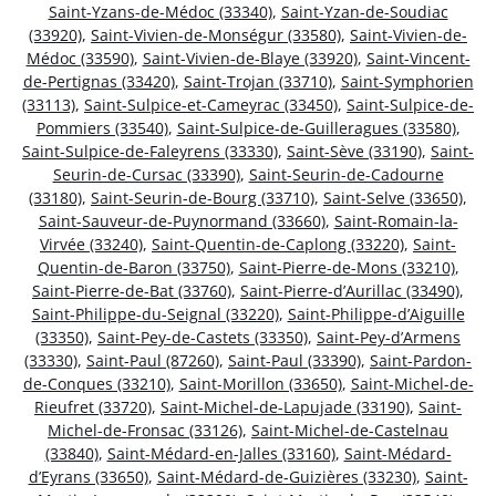
Saint-Yzans-de-Médoc (33340)
,
Saint-Yzan-de-Soudiac
(33920)
,
Saint-Vivien-de-Monségur (33580)
,
Saint-Vivien-de-
Médoc (33590)
,
Saint-Vivien-de-Blaye (33920)
,
Saint-Vincent-
de-Pertignas (33420)
,
Saint-Trojan (33710)
,
Saint-Symphorien
(33113)
,
Saint-Sulpice-et-Cameyrac (33450)
,
Saint-Sulpice-de-
Pommiers (33540)
,
Saint-Sulpice-de-Guilleragues (33580)
,
Saint-Sulpice-de-Faleyrens (33330)
,
Saint-Sève (33190)
,
Saint-
Seurin-de-Cursac (33390)
,
Saint-Seurin-de-Cadourne
(33180)
,
Saint-Seurin-de-Bourg (33710)
,
Saint-Selve (33650)
,
Saint-Sauveur-de-Puynormand (33660)
,
Saint-Romain-la-
Virvée (33240)
,
Saint-Quentin-de-Caplong (33220)
,
Saint-
Quentin-de-Baron (33750)
,
Saint-Pierre-de-Mons (33210)
,
Saint-Pierre-de-Bat (33760)
,
Saint-Pierre-d’Aurillac (33490)
,
Saint-Philippe-du-Seignal (33220)
,
Saint-Philippe-d’Aiguille
(33350)
,
Saint-Pey-de-Castets (33350)
,
Saint-Pey-d’Armens
(33330)
,
Saint-Paul (87260)
,
Saint-Paul (33390)
,
Saint-Pardon-
de-Conques (33210)
,
Saint-Morillon (33650)
,
Saint-Michel-de-
Rieufret (33720)
,
Saint-Michel-de-Lapujade (33190)
,
Saint-
Michel-de-Fronsac (33126)
,
Saint-Michel-de-Castelnau
(33840)
,
Saint-Médard-en-Jalles (33160)
,
Saint-Médard-
d’Eyrans (33650)
,
Saint-Médard-de-Guizières (33230)
,
Saint-