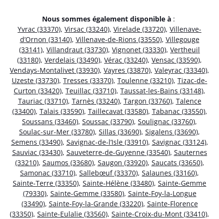
Nous sommes également disponible à
:
Yvrac (33370)
,
Virsac (33240)
,
Virelade (33720)
,
Villenave-
d’Ornon (33140)
,
Villenave-de-Rions (33550)
,
Villegouge
(33141)
,
Villandraut (33730)
,
Vignonet (33330)
,
Vertheuil
(33180)
,
Verdelais (33490)
,
Vérac (33240)
,
Vensac (33590)
,
Vendays-Montalivet (33930)
,
Vayres (33870)
,
Valeyrac (33340)
,
Uzeste (33730)
,
Tresses (33370)
,
Toulenne (33210)
,
Tizac-de-
Curton (33420)
,
Teuillac (33710)
,
Taussat-les-Bains (33148)
,
Tauriac (33710)
,
Tarnès (33240)
,
Targon (33760)
,
Talence
(33400)
,
Talais (33590)
,
Taillecavat (33580)
,
Tabanac (33550)
,
Soussans (33460)
,
Soussac (33790)
,
Soulignac (33760)
,
Soulac-sur-Mer (33780)
,
Sillas (33690)
,
Sigalens (33690)
,
Semens (33490)
,
Savignac-de-l’Isle (33910)
,
Savignac (33124)
,
Sauviac (33430)
,
Sauveterre-de-Guyenne (33540)
,
Sauternes
(33210)
,
Saumos (33680)
,
Saugon (33920)
,
Saucats (33650)
,
Samonac (33710)
,
Sallebœuf (33370)
,
Salaunes (33160)
,
Sainte-Terre (33350)
,
Sainte-Hélène (33480)
,
Sainte-Gemme
(79330)
,
Sainte-Gemme (33580)
,
Sainte-Foy-la-Longue
(33490)
,
Sainte-Foy-la-Grande (33220)
,
Sainte-Florence
(33350)
,
Sainte-Eulalie (33560)
,
Sainte-Croix-du-Mont (33410)
,