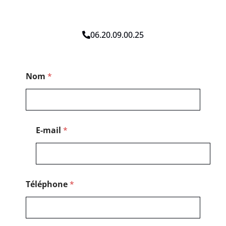
06.20.09.00.25
N
Nom
*
o
m
M
e
s
s
E-mail
*
a
g
e
Téléphone
*