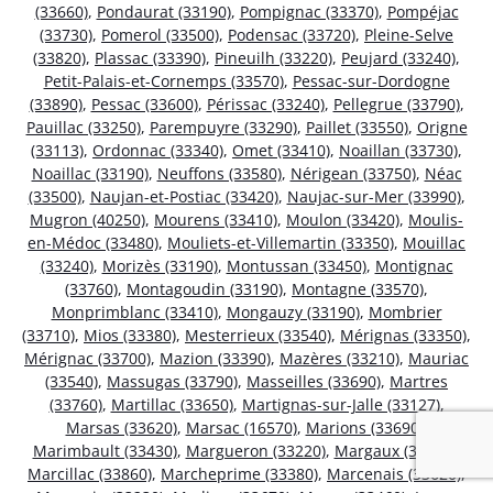
(33660)
,
Pondaurat (33190)
,
Pompignac (33370)
,
Pompéjac
(33730)
,
Pomerol (33500)
,
Podensac (33720)
,
Pleine-Selve
(33820)
,
Plassac (33390)
,
Pineuilh (33220)
,
Peujard (33240)
,
Petit-Palais-et-Cornemps (33570)
,
Pessac-sur-Dordogne
(33890)
,
Pessac (33600)
,
Périssac (33240)
,
Pellegrue (33790)
,
Pauillac (33250)
,
Parempuyre (33290)
,
Paillet (33550)
,
Origne
(33113)
,
Ordonnac (33340)
,
Omet (33410)
,
Noaillan (33730)
,
Noaillac (33190)
,
Neuffons (33580)
,
Nérigean (33750)
,
Néac
(33500)
,
Naujan-et-Postiac (33420)
,
Naujac-sur-Mer (33990)
,
Mugron (40250)
,
Mourens (33410)
,
Moulon (33420)
,
Moulis-
en-Médoc (33480)
,
Mouliets-et-Villemartin (33350)
,
Mouillac
(33240)
,
Morizès (33190)
,
Montussan (33450)
,
Montignac
(33760)
,
Montagoudin (33190)
,
Montagne (33570)
,
Monprimblanc (33410)
,
Mongauzy (33190)
,
Mombrier
(33710)
,
Mios (33380)
,
Mesterrieux (33540)
,
Mérignas (33350)
,
Mérignac (33700)
,
Mazion (33390)
,
Mazères (33210)
,
Mauriac
(33540)
,
Massugas (33790)
,
Masseilles (33690)
,
Martres
(33760)
,
Martillac (33650)
,
Martignas-sur-Jalle (33127)
,
Marsas (33620)
,
Marsac (16570)
,
Marions (33690)
,
Marimbault (33430)
,
Margueron (33220)
,
Margaux (33460)
,
Marcillac (33860)
,
Marcheprime (33380)
,
Marcenais (33620)
,