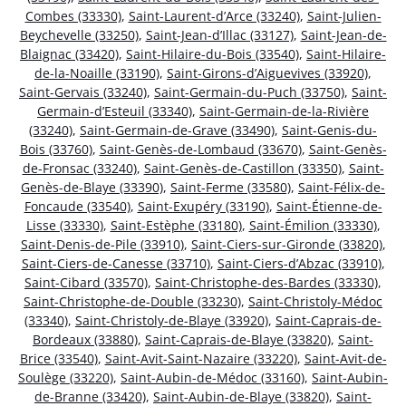
Combes (33330)
,
Saint-Laurent-d’Arce (33240)
,
Saint-Julien-
Beychevelle (33250)
,
Saint-Jean-d’Illac (33127)
,
Saint-Jean-de-
Blaignac (33420)
,
Saint-Hilaire-du-Bois (33540)
,
Saint-Hilaire-
de-la-Noaille (33190)
,
Saint-Girons-d’Aiguevives (33920)
,
Saint-Gervais (33240)
,
Saint-Germain-du-Puch (33750)
,
Saint-
Germain-d’Esteuil (33340)
,
Saint-Germain-de-la-Rivière
(33240)
,
Saint-Germain-de-Grave (33490)
,
Saint-Genis-du-
Bois (33760)
,
Saint-Genès-de-Lombaud (33670)
,
Saint-Genès-
de-Fronsac (33240)
,
Saint-Genès-de-Castillon (33350)
,
Saint-
Genès-de-Blaye (33390)
,
Saint-Ferme (33580)
,
Saint-Félix-de-
Foncaude (33540)
,
Saint-Exupéry (33190)
,
Saint-Étienne-de-
Lisse (33330)
,
Saint-Estèphe (33180)
,
Saint-Émilion (33330)
,
Saint-Denis-de-Pile (33910)
,
Saint-Ciers-sur-Gironde (33820)
,
Saint-Ciers-de-Canesse (33710)
,
Saint-Ciers-d’Abzac (33910)
,
Saint-Cibard (33570)
,
Saint-Christophe-des-Bardes (33330)
,
Saint-Christophe-de-Double (33230)
,
Saint-Christoly-Médoc
(33340)
,
Saint-Christoly-de-Blaye (33920)
,
Saint-Caprais-de-
Bordeaux (33880)
,
Saint-Caprais-de-Blaye (33820)
,
Saint-
Brice (33540)
,
Saint-Avit-Saint-Nazaire (33220)
,
Saint-Avit-de-
Soulège (33220)
,
Saint-Aubin-de-Médoc (33160)
,
Saint-Aubin-
de-Branne (33420)
,
Saint-Aubin-de-Blaye (33820)
,
Saint-