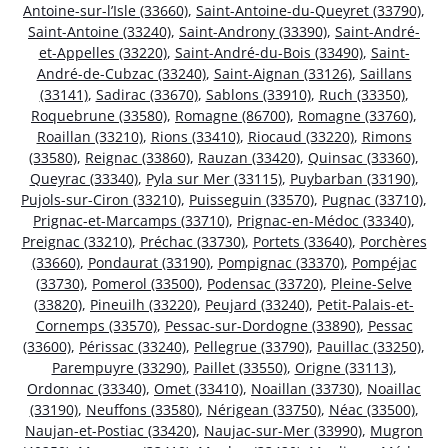
Antoine-sur-l’Isle (33660)
,
Saint-Antoine-du-Queyret (33790)
,
Saint-Antoine (33240)
,
Saint-Androny (33390)
,
Saint-André-
et-Appelles (33220)
,
Saint-André-du-Bois (33490)
,
Saint-
André-de-Cubzac (33240)
,
Saint-Aignan (33126)
,
Saillans
(33141)
,
Sadirac (33670)
,
Sablons (33910)
,
Ruch (33350)
,
Roquebrune (33580)
,
Romagne (86700)
,
Romagne (33760)
,
Roaillan (33210)
,
Rions (33410)
,
Riocaud (33220)
,
Rimons
(33580)
,
Reignac (33860)
,
Rauzan (33420)
,
Quinsac (33360)
,
Queyrac (33340)
,
Pyla sur Mer (33115)
,
Puybarban (33190)
,
Pujols-sur-Ciron (33210)
,
Puisseguin (33570)
,
Pugnac (33710)
,
Prignac-et-Marcamps (33710)
,
Prignac-en-Médoc (33340)
,
Preignac (33210)
,
Préchac (33730)
,
Portets (33640)
,
Porchères
(33660)
,
Pondaurat (33190)
,
Pompignac (33370)
,
Pompéjac
(33730)
,
Pomerol (33500)
,
Podensac (33720)
,
Pleine-Selve
(33820)
,
Pineuilh (33220)
,
Peujard (33240)
,
Petit-Palais-et-
Cornemps (33570)
,
Pessac-sur-Dordogne (33890)
,
Pessac
(33600)
,
Périssac (33240)
,
Pellegrue (33790)
,
Pauillac (33250)
,
Parempuyre (33290)
,
Paillet (33550)
,
Origne (33113)
,
Ordonnac (33340)
,
Omet (33410)
,
Noaillan (33730)
,
Noaillac
(33190)
,
Neuffons (33580)
,
Nérigean (33750)
,
Néac (33500)
,
Naujan-et-Postiac (33420)
,
Naujac-sur-Mer (33990)
,
Mugron