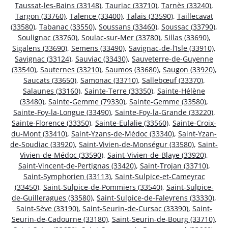
Taussat-les-Bains (33148)
,
Tauriac (33710)
,
Tarnès (33240)
,
Targon (33760)
,
Talence (33400)
,
Talais (33590)
,
Taillecavat
(33580)
,
Tabanac (33550)
,
Soussans (33460)
,
Soussac (33790)
,
Soulignac (33760)
,
Soulac-sur-Mer (33780)
,
Sillas (33690)
,
Sigalens (33690)
,
Semens (33490)
,
Savignac-de-l’Isle (33910)
,
Savignac (33124)
,
Sauviac (33430)
,
Sauveterre-de-Guyenne
(33540)
,
Sauternes (33210)
,
Saumos (33680)
,
Saugon (33920)
,
Saucats (33650)
,
Samonac (33710)
,
Sallebœuf (33370)
,
Salaunes (33160)
,
Sainte-Terre (33350)
,
Sainte-Hélène
(33480)
,
Sainte-Gemme (79330)
,
Sainte-Gemme (33580)
,
Sainte-Foy-la-Longue (33490)
,
Sainte-Foy-la-Grande (33220)
,
Sainte-Florence (33350)
,
Sainte-Eulalie (33560)
,
Sainte-Croix-
du-Mont (33410)
,
Saint-Yzans-de-Médoc (33340)
,
Saint-Yzan-
de-Soudiac (33920)
,
Saint-Vivien-de-Monségur (33580)
,
Saint-
Vivien-de-Médoc (33590)
,
Saint-Vivien-de-Blaye (33920)
,
Saint-Vincent-de-Pertignas (33420)
,
Saint-Trojan (33710)
,
Saint-Symphorien (33113)
,
Saint-Sulpice-et-Cameyrac
(33450)
,
Saint-Sulpice-de-Pommiers (33540)
,
Saint-Sulpice-
de-Guilleragues (33580)
,
Saint-Sulpice-de-Faleyrens (33330)
,
Saint-Sève (33190)
,
Saint-Seurin-de-Cursac (33390)
,
Saint-
Seurin-de-Cadourne (33180)
,
Saint-Seurin-de-Bourg (33710)
,