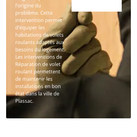
l’origine du
problème. Cette
intervention permet
d’équiper les
habitations de volets
roulants adaptés aux
besoins du logement.
Les interventions de
Réparation de volet
roulant permettent
de maintenir les
installations en bon
état dans la ville de
Plassac.