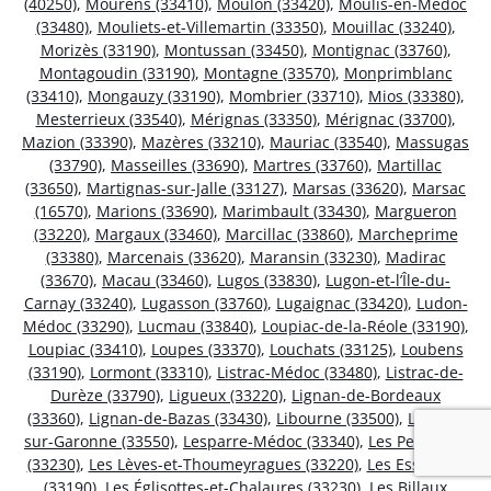
(40250)
,
Mourens (33410)
,
Moulon (33420)
,
Moulis-en-Médoc
(33480)
,
Mouliets-et-Villemartin (33350)
,
Mouillac (33240)
,
Morizès (33190)
,
Montussan (33450)
,
Montignac (33760)
,
Montagoudin (33190)
,
Montagne (33570)
,
Monprimblanc
(33410)
,
Mongauzy (33190)
,
Mombrier (33710)
,
Mios (33380)
,
Mesterrieux (33540)
,
Mérignas (33350)
,
Mérignac (33700)
,
Mazion (33390)
,
Mazères (33210)
,
Mauriac (33540)
,
Massugas
(33790)
,
Masseilles (33690)
,
Martres (33760)
,
Martillac
(33650)
,
Martignas-sur-Jalle (33127)
,
Marsas (33620)
,
Marsac
(16570)
,
Marions (33690)
,
Marimbault (33430)
,
Margueron
(33220)
,
Margaux (33460)
,
Marcillac (33860)
,
Marcheprime
(33380)
,
Marcenais (33620)
,
Maransin (33230)
,
Madirac
(33670)
,
Macau (33460)
,
Lugos (33830)
,
Lugon-et-l’Île-du-
Carnay (33240)
,
Lugasson (33760)
,
Lugaignac (33420)
,
Ludon-
Médoc (33290)
,
Lucmau (33840)
,
Loupiac-de-la-Réole (33190)
,
Loupiac (33410)
,
Loupes (33370)
,
Louchats (33125)
,
Loubens
(33190)
,
Lormont (33310)
,
Listrac-Médoc (33480)
,
Listrac-de-
Durèze (33790)
,
Ligueux (33220)
,
Lignan-de-Bordeaux
(33360)
,
Lignan-de-Bazas (33430)
,
Libourne (33500)
,
Lestiac-
sur-Garonne (33550)
,
Lesparre-Médoc (33340)
,
Les Peintures
(33230)
,
Les Lèves-et-Thoumeyragues (33220)
,
Les Esseintes
(33190)
,
Les Églisottes-et-Chalaures (33230)
,
Les Billaux