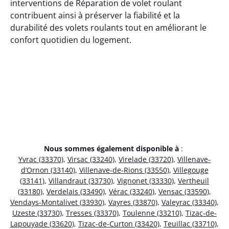
interventions de Réparation de volet roulant
contribuent ainsi à préserver la fiabilité et la
durabilité des volets roulants tout en améliorant le
confort quotidien du logement.
Nous sommes également disponible à
:
Yvrac (33370)
,
Virsac (33240)
,
Virelade (33720)
,
Villenave-
d’Ornon (33140)
,
Villenave-de-Rions (33550)
,
Villegouge
(33141)
,
Villandraut (33730)
,
Vignonet (33330)
,
Vertheuil
(33180)
,
Verdelais (33490)
,
Vérac (33240)
,
Vensac (33590)
,
Vendays-Montalivet (33930)
,
Vayres (33870)
,
Valeyrac (33340)
,
Uzeste (33730)
,
Tresses (33370)
,
Toulenne (33210)
,
Tizac-de-
Lapouyade (33620)
,
Tizac-de-Curton (33420)
,
Teuillac (33710)
,