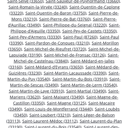
Saint-Selve (33650)
,
Saint-Sauveur-de-Puynormand (33660)
,
Saint-Romain-la-Virvée (33240)
,
Saint-Quentin-de-Caplong
(33220)
,
Saint-Quentin-de-Baron (33750)
,
Saint-Pierre-de-
Mons (33210)
,
Saint-Pierre-de-Bat (33760)
,
Saint-Pierre-
d’Aurillac (33490)
,
Saint-Philippe-du-Seignal (33220)
,
Saint-
Philippe-d’Aiguille (33350)
,
Saint-Pey-de-Castets (33350)
,
Saint-Pey-d’Armens (33330)
,
Saint-Paul (87260)
,
Saint-Paul
(33390)
,
Saint-Pardon-de-Conques (33210)
,
Saint-Morillon
(33650)
,
Saint-Michel-de-Rieufret (33720)
,
Saint-Michel-de-
Lapujade (33190)
,
Saint-Michel-de-Fronsac (33126)
,
Saint-
Michel-de-Castelnau (33840)
,
Saint-Médard-en-Jalles
(33160)
,
Saint-Médard-d’Eyrans (33650)
,
Saint-Médard-de-
Guizières (33230)
,
Saint-Martin-Lacaussade (33390)
,
Saint-
Martin-du-Puy (33540)
,
Saint-Martin-du-Bois (33910)
,
Saint-
Martin-de-Sescas (33490)
,
Saint-Martin-de-Lerm (33540)
,
Saint-Martin-de-Laye (33910)
,
Saint-Martial (33490)
,
Saint-
Mariens (33620)
,
Saint-Maixant (33490)
,
Saint-Magne-de-
Castillon (33350)
,
Saint-Magne (33125)
,
Saint-Macaire
(33490)
,
Saint-Louis-de-Montferrand (33440)
,
Saint-Loubès
(33450)
,
Saint-Loubert (33210)
,
Saint-Léger-de-Balson
(33113)
,
Saint-Laurent-Médoc (33112)
,
Saint-Laurent-du-Plan
(33190)
,
Saint-Laurent-du-Bois (33540)
,
Saint-Laurent-des-