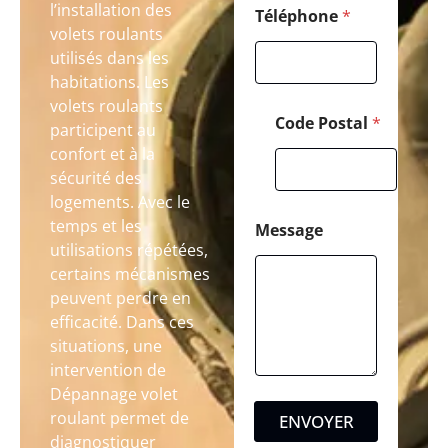
l’installation des
Téléphone
*
volets roulants
utilisés dans les
habitations. Les
volets roulants
Code Postal
*
participent au
confort et à la
sécurité des
logements. Avec le
temps et les
Message
utilisations répétées,
certains mécanismes
peuvent perdre en
efficacité. Dans ces
situations, une
intervention de
Dépannage volet
roulant permet de
ENVOYER
diagnostiquer