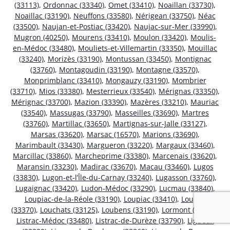
(33113)
,
Ordonnac (33340)
,
Omet (33410)
,
Noaillan (33730)
,
Noaillac (33190)
,
Neuffons (33580)
,
Nérigean (33750)
,
Néac
(33500)
,
Naujan-et-Postiac (33420)
,
Naujac-sur-Mer (33990)
,
Mugron (40250)
,
Mourens (33410)
,
Moulon (33420)
,
Moulis-
en-Médoc (33480)
,
Mouliets-et-Villemartin (33350)
,
Mouillac
(33240)
,
Morizès (33190)
,
Montussan (33450)
,
Montignac
(33760)
,
Montagoudin (33190)
,
Montagne (33570)
,
Monprimblanc (33410)
,
Mongauzy (33190)
,
Mombrier
(33710)
,
Mios (33380)
,
Mesterrieux (33540)
,
Mérignas (33350)
,
Mérignac (33700)
,
Mazion (33390)
,
Mazères (33210)
,
Mauriac
(33540)
,
Massugas (33790)
,
Masseilles (33690)
,
Martres
(33760)
,
Martillac (33650)
,
Martignas-sur-Jalle (33127)
,
Marsas (33620)
,
Marsac (16570)
,
Marions (33690)
,
Marimbault (33430)
,
Margueron (33220)
,
Margaux (33460)
,
Marcillac (33860)
,
Marcheprime (33380)
,
Marcenais (33620)
,
Maransin (33230)
,
Madirac (33670)
,
Macau (33460)
,
Lugos
(33830)
,
Lugon-et-l’Île-du-Carnay (33240)
,
Lugasson (33760)
,
Lugaignac (33420)
,
Ludon-Médoc (33290)
,
Lucmau (33840)
,
Loupiac-de-la-Réole (33190)
,
Loupiac (33410)
,
Loupes
(33370)
,
Louchats (33125)
,
Loubens (33190)
,
Lormont (33310)
,
Listrac-Médoc (33480)
,
Listrac-de-Durèze (33790)
,
Ligueux