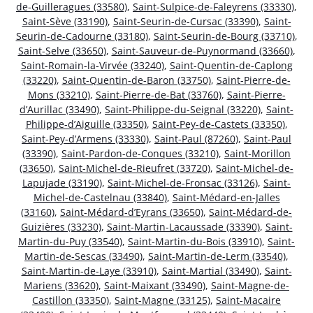
de-Guilleragues (33580)
,
Saint-Sulpice-de-Faleyrens (33330)
,
Saint-Sève (33190)
,
Saint-Seurin-de-Cursac (33390)
,
Saint-
Seurin-de-Cadourne (33180)
,
Saint-Seurin-de-Bourg (33710)
,
Saint-Selve (33650)
,
Saint-Sauveur-de-Puynormand (33660)
,
Saint-Romain-la-Virvée (33240)
,
Saint-Quentin-de-Caplong
(33220)
,
Saint-Quentin-de-Baron (33750)
,
Saint-Pierre-de-
Mons (33210)
,
Saint-Pierre-de-Bat (33760)
,
Saint-Pierre-
d’Aurillac (33490)
,
Saint-Philippe-du-Seignal (33220)
,
Saint-
Philippe-d’Aiguille (33350)
,
Saint-Pey-de-Castets (33350)
,
Saint-Pey-d’Armens (33330)
,
Saint-Paul (87260)
,
Saint-Paul
(33390)
,
Saint-Pardon-de-Conques (33210)
,
Saint-Morillon
(33650)
,
Saint-Michel-de-Rieufret (33720)
,
Saint-Michel-de-
Lapujade (33190)
,
Saint-Michel-de-Fronsac (33126)
,
Saint-
Michel-de-Castelnau (33840)
,
Saint-Médard-en-Jalles
(33160)
,
Saint-Médard-d’Eyrans (33650)
,
Saint-Médard-de-
Guizières (33230)
,
Saint-Martin-Lacaussade (33390)
,
Saint-
Martin-du-Puy (33540)
,
Saint-Martin-du-Bois (33910)
,
Saint-
Martin-de-Sescas (33490)
,
Saint-Martin-de-Lerm (33540)
,
Saint-Martin-de-Laye (33910)
,
Saint-Martial (33490)
,
Saint-
Mariens (33620)
,
Saint-Maixant (33490)
,
Saint-Magne-de-
Castillon (33350)
,
Saint-Magne (33125)
,
Saint-Macaire