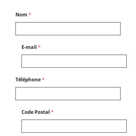
M
Nom
*
e
s
s
a
g
e
E-mail
*
N
o
m
N
o
m
Téléphone
*
Code Postal
*