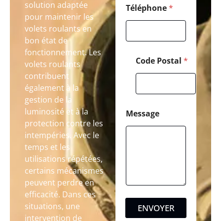
solution adaptée
Téléphone
*
pour maintenir les
volets roulants en
bon état de
fonctionnement. Les
Code Postal
*
volets roulants
contribuent
également à la
gestion de la
luminosité et à la
Message
protection contre les
intempéries. Avec le
temps et les
utilisations répétées,
certains mécanismes
peuvent perdre en
efficacité. Dans ces
situations, une
ENVOYER
intervention de