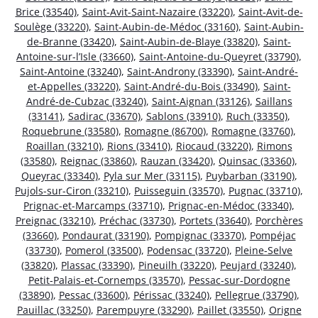
Brice (33540)
,
Saint-Avit-Saint-Nazaire (33220)
,
Saint-Avit-de-
Soulège (33220)
,
Saint-Aubin-de-Médoc (33160)
,
Saint-Aubin-
de-Branne (33420)
,
Saint-Aubin-de-Blaye (33820)
,
Saint-
Antoine-sur-l’Isle (33660)
,
Saint-Antoine-du-Queyret (33790)
,
Saint-Antoine (33240)
,
Saint-Androny (33390)
,
Saint-André-
et-Appelles (33220)
,
Saint-André-du-Bois (33490)
,
Saint-
André-de-Cubzac (33240)
,
Saint-Aignan (33126)
,
Saillans
(33141)
,
Sadirac (33670)
,
Sablons (33910)
,
Ruch (33350)
,
Roquebrune (33580)
,
Romagne (86700)
,
Romagne (33760)
,
Roaillan (33210)
,
Rions (33410)
,
Riocaud (33220)
,
Rimons
(33580)
,
Reignac (33860)
,
Rauzan (33420)
,
Quinsac (33360)
,
Queyrac (33340)
,
Pyla sur Mer (33115)
,
Puybarban (33190)
,
Pujols-sur-Ciron (33210)
,
Puisseguin (33570)
,
Pugnac (33710)
,
Prignac-et-Marcamps (33710)
,
Prignac-en-Médoc (33340)
,
Preignac (33210)
,
Préchac (33730)
,
Portets (33640)
,
Porchères
(33660)
,
Pondaurat (33190)
,
Pompignac (33370)
,
Pompéjac
(33730)
,
Pomerol (33500)
,
Podensac (33720)
,
Pleine-Selve
(33820)
,
Plassac (33390)
,
Pineuilh (33220)
,
Peujard (33240)
,
Petit-Palais-et-Cornemps (33570)
,
Pessac-sur-Dordogne
(33890)
,
Pessac (33600)
,
Périssac (33240)
,
Pellegrue (33790)
,
Pauillac (33250)
,
Parempuyre (33290)
,
Paillet (33550)
,
Origne