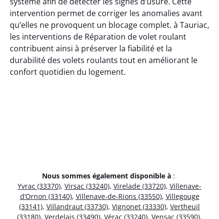
système afin de détecter les signes d’usure. Cette
intervention permet de corriger les anomalies avant
qu’elles ne provoquent un blocage complet. à Tauriac,
les interventions de Réparation de volet roulant
contribuent ainsi à préserver la fiabilité et la
durabilité des volets roulants tout en améliorant le
confort quotidien du logement.
Nous sommes également disponible à
:
Yvrac (33370)
,
Virsac (33240)
,
Virelade (33720)
,
Villenave-
d’Ornon (33140)
,
Villenave-de-Rions (33550)
,
Villegouge
(33141)
,
Villandraut (33730)
,
Vignonet (33330)
,
Vertheuil
(33180)
,
Verdelais (33490)
,
Vérac (33240)
,
Vensac (33590)
,