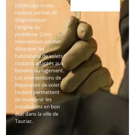
Déblocage volets
roulant permet de
diagnostiquer
l’origine du
problème. Cette
intervention permet
d’équiper les
habitations de volets
roulants adaptés aux
besoins du logement.
Les interventions de
Réparation de volet
roulant permettent
de maintenir les
installations en bon
état dans la ville de
Tauriac.