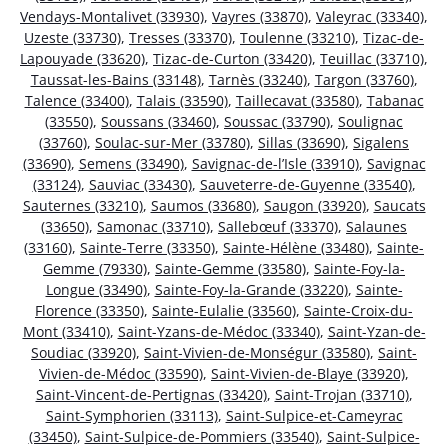
Vendays-Montalivet (33930)
,
Vayres (33870)
,
Valeyrac (33340)
,
Uzeste (33730)
,
Tresses (33370)
,
Toulenne (33210)
,
Tizac-de-
Lapouyade (33620)
,
Tizac-de-Curton (33420)
,
Teuillac (33710)
,
Taussat-les-Bains (33148)
,
Tarnès (33240)
,
Targon (33760)
,
Talence (33400)
,
Talais (33590)
,
Taillecavat (33580)
,
Tabanac
(33550)
,
Soussans (33460)
,
Soussac (33790)
,
Soulignac
(33760)
,
Soulac-sur-Mer (33780)
,
Sillas (33690)
,
Sigalens
(33690)
,
Semens (33490)
,
Savignac-de-l’Isle (33910)
,
Savignac
(33124)
,
Sauviac (33430)
,
Sauveterre-de-Guyenne (33540)
,
Sauternes (33210)
,
Saumos (33680)
,
Saugon (33920)
,
Saucats
(33650)
,
Samonac (33710)
,
Sallebœuf (33370)
,
Salaunes
(33160)
,
Sainte-Terre (33350)
,
Sainte-Hélène (33480)
,
Sainte-
Gemme (79330)
,
Sainte-Gemme (33580)
,
Sainte-Foy-la-
Longue (33490)
,
Sainte-Foy-la-Grande (33220)
,
Sainte-
Florence (33350)
,
Sainte-Eulalie (33560)
,
Sainte-Croix-du-
Mont (33410)
,
Saint-Yzans-de-Médoc (33340)
,
Saint-Yzan-de-
Soudiac (33920)
,
Saint-Vivien-de-Monségur (33580)
,
Saint-
Vivien-de-Médoc (33590)
,
Saint-Vivien-de-Blaye (33920)
,
Saint-Vincent-de-Pertignas (33420)
,
Saint-Trojan (33710)
,
Saint-Symphorien (33113)
,
Saint-Sulpice-et-Cameyrac
(33450)
,
Saint-Sulpice-de-Pommiers (33540)
,
Saint-Sulpice-