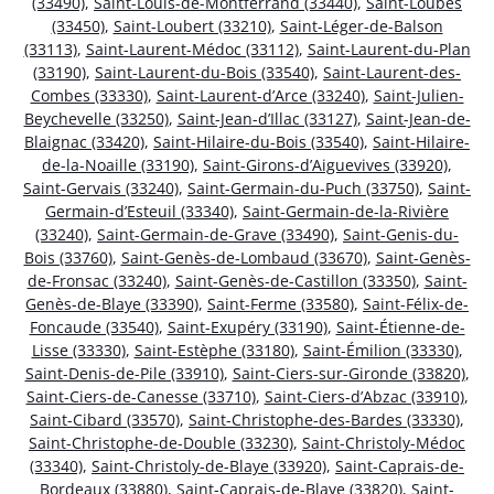
(33490)
,
Saint-Louis-de-Montferrand (33440)
,
Saint-Loubès
(33450)
,
Saint-Loubert (33210)
,
Saint-Léger-de-Balson
(33113)
,
Saint-Laurent-Médoc (33112)
,
Saint-Laurent-du-Plan
(33190)
,
Saint-Laurent-du-Bois (33540)
,
Saint-Laurent-des-
Combes (33330)
,
Saint-Laurent-d’Arce (33240)
,
Saint-Julien-
Beychevelle (33250)
,
Saint-Jean-d’Illac (33127)
,
Saint-Jean-de-
Blaignac (33420)
,
Saint-Hilaire-du-Bois (33540)
,
Saint-Hilaire-
de-la-Noaille (33190)
,
Saint-Girons-d’Aiguevives (33920)
,
Saint-Gervais (33240)
,
Saint-Germain-du-Puch (33750)
,
Saint-
Germain-d’Esteuil (33340)
,
Saint-Germain-de-la-Rivière
(33240)
,
Saint-Germain-de-Grave (33490)
,
Saint-Genis-du-
Bois (33760)
,
Saint-Genès-de-Lombaud (33670)
,
Saint-Genès-
de-Fronsac (33240)
,
Saint-Genès-de-Castillon (33350)
,
Saint-
Genès-de-Blaye (33390)
,
Saint-Ferme (33580)
,
Saint-Félix-de-
Foncaude (33540)
,
Saint-Exupéry (33190)
,
Saint-Étienne-de-
Lisse (33330)
,
Saint-Estèphe (33180)
,
Saint-Émilion (33330)
,
Saint-Denis-de-Pile (33910)
,
Saint-Ciers-sur-Gironde (33820)
,
Saint-Ciers-de-Canesse (33710)
,
Saint-Ciers-d’Abzac (33910)
,
Saint-Cibard (33570)
,
Saint-Christophe-des-Bardes (33330)
,
Saint-Christophe-de-Double (33230)
,
Saint-Christoly-Médoc
(33340)
,
Saint-Christoly-de-Blaye (33920)
,
Saint-Caprais-de-
Bordeaux (33880)
,
Saint-Caprais-de-Blaye (33820)
,
Saint-