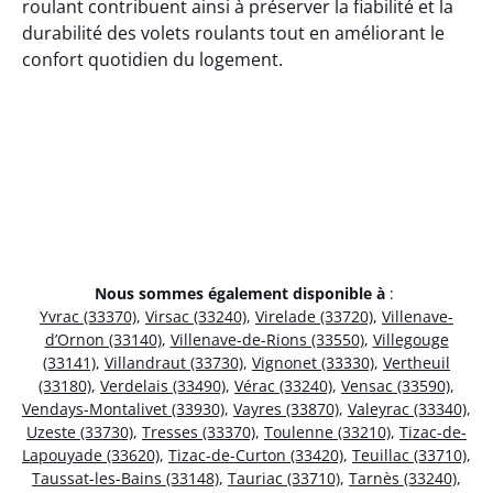
roulant contribuent ainsi à préserver la fiabilité et la
durabilité des volets roulants tout en améliorant le
confort quotidien du logement.
Nous sommes également disponible à
:
Yvrac (33370)
,
Virsac (33240)
,
Virelade (33720)
,
Villenave-
d’Ornon (33140)
,
Villenave-de-Rions (33550)
,
Villegouge
(33141)
,
Villandraut (33730)
,
Vignonet (33330)
,
Vertheuil
(33180)
,
Verdelais (33490)
,
Vérac (33240)
,
Vensac (33590)
,
Vendays-Montalivet (33930)
,
Vayres (33870)
,
Valeyrac (33340)
,
Uzeste (33730)
,
Tresses (33370)
,
Toulenne (33210)
,
Tizac-de-
Lapouyade (33620)
,
Tizac-de-Curton (33420)
,
Teuillac (33710)
,
Taussat-les-Bains (33148)
,
Tauriac (33710)
,
Tarnès (33240)
,