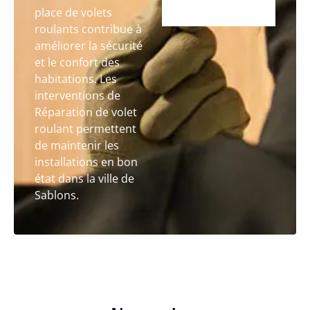
place de volets
roulants contribue à
améliorer la sécurité
et le confort des
habitations. Les
interventions de
Réparation de volet
roulant permettent
de maintenir les
installations en bon
état dans la ville de
Sablons.