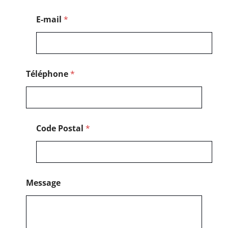
é
l
E-mail
*
é
p
h
o
n
e
Téléphone
*
Code Postal
*
Message