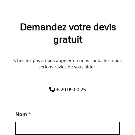
Demandez votre devis
gratuit
N’hésitez pas à nous appeler ou nous contacter, nous
serions ravies de vous aider.
06.20.09.00.25
*
Nom
*
N
o
m
T