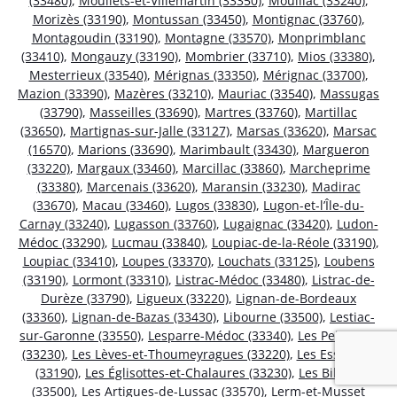
(33480)
,
Mouliets-et-Villemartin (33350)
,
Mouillac (33240)
,
Morizès (33190)
,
Montussan (33450)
,
Montignac (33760)
,
Montagoudin (33190)
,
Montagne (33570)
,
Monprimblanc
(33410)
,
Mongauzy (33190)
,
Mombrier (33710)
,
Mios (33380)
,
Mesterrieux (33540)
,
Mérignas (33350)
,
Mérignac (33700)
,
Mazion (33390)
,
Mazères (33210)
,
Mauriac (33540)
,
Massugas
(33790)
,
Masseilles (33690)
,
Martres (33760)
,
Martillac
(33650)
,
Martignas-sur-Jalle (33127)
,
Marsas (33620)
,
Marsac
(16570)
,
Marions (33690)
,
Marimbault (33430)
,
Margueron
(33220)
,
Margaux (33460)
,
Marcillac (33860)
,
Marcheprime
(33380)
,
Marcenais (33620)
,
Maransin (33230)
,
Madirac
(33670)
,
Macau (33460)
,
Lugos (33830)
,
Lugon-et-l’Île-du-
Carnay (33240)
,
Lugasson (33760)
,
Lugaignac (33420)
,
Ludon-
Médoc (33290)
,
Lucmau (33840)
,
Loupiac-de-la-Réole (33190)
,
Loupiac (33410)
,
Loupes (33370)
,
Louchats (33125)
,
Loubens
(33190)
,
Lormont (33310)
,
Listrac-Médoc (33480)
,
Listrac-de-
Durèze (33790)
,
Ligueux (33220)
,
Lignan-de-Bordeaux
(33360)
,
Lignan-de-Bazas (33430)
,
Libourne (33500)
,
Lestiac-
sur-Garonne (33550)
,
Lesparre-Médoc (33340)
,
Les Peintures
(33230)
,
Les Lèves-et-Thoumeyragues (33220)
,
Les Esseintes
(33190)
,
Les Églisottes-et-Chalaures (33230)
,
Les Billaux
(33500)
,
Les Artigues-de-Lussac (33570)
,
Lerm-et-Musset