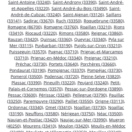
Saint-Antoine (33240)
,
Saint-Androny (33390)
,
Saint-André-
et-Appelles (33220)
,
Saint-André-du-Bois (33490)
,
Saint-
André-de-Cubzac (33240)
,
Saint-Aignan (33126)
,
Saillans
(33141)
,
Sadirac (33670)
,
Ruch (33350)
,
Roquebrune (33580)
,
Romagne (86700)
,
Romagne (33760)
,
Roaillan (33210)
,
Rions
(33410)
,
Riocaud (33220)
,
Rimons (33580)
,
Reignac (33860)
,
Rauzan (33420)
,
Quinsac (33360)
,
Queyrac (33340)
,
Pyla sur
Mer (33115)
,
Puybarban (33190)
,
Pujols-sur-Ciron (33210)
,
Puisseguin (33570)
,
Pugnac (33710)
,
Prignac-et-Marcamps
(33710)
,
Prignac-en-Médoc (33340)
,
Preignac (33210)
,
Préchac (33730)
,
Portets (33640)
,
Porchères (33660)
,
Pondaurat (33190)
,
Pompignac (33370)
,
Pompéjac (33730)
,
Pomerol (33500)
,
Podensac (33720)
,
Pleine-Selve (33820)
,
Plassac (33390)
,
Pineuilh (33220)
,
Peujard (33240)
,
Petit-
Palais-et-Cornemps (33570)
,
Pessac-sur-Dordogne (33890)
,
Pessac (33600)
,
Périssac (33240)
,
Pellegrue (33790)
,
Pauillac
(33250)
,
Parempuyre (33290)
,
Paillet (33550)
,
Origne (33113)
,
Ordonnac (33340)
,
Omet (33410)
,
Noaillan (33730)
,
Noaillac
(33190)
,
Neuffons (33580)
,
Nérigean (33750)
,
Néac (33500)
,
Naujan-et-Postiac (33420)
,
Naujac-sur-Mer (33990)
,
Mugron
(40250)
,
Mourens (33410)
,
Moulon (33420)
,
Moulis-en-Médoc