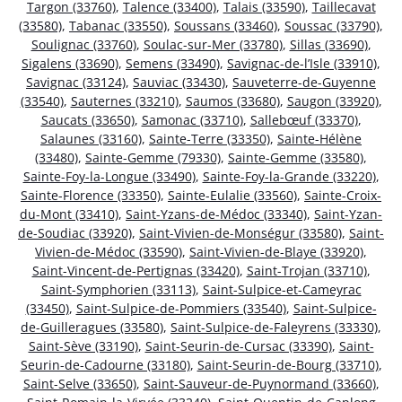
Targon (33760)
,
Talence (33400)
,
Talais (33590)
,
Taillecavat
(33580)
,
Tabanac (33550)
,
Soussans (33460)
,
Soussac (33790)
,
Soulignac (33760)
,
Soulac-sur-Mer (33780)
,
Sillas (33690)
,
Sigalens (33690)
,
Semens (33490)
,
Savignac-de-l’Isle (33910)
,
Savignac (33124)
,
Sauviac (33430)
,
Sauveterre-de-Guyenne
(33540)
,
Sauternes (33210)
,
Saumos (33680)
,
Saugon (33920)
,
Saucats (33650)
,
Samonac (33710)
,
Sallebœuf (33370)
,
Salaunes (33160)
,
Sainte-Terre (33350)
,
Sainte-Hélène
(33480)
,
Sainte-Gemme (79330)
,
Sainte-Gemme (33580)
,
Sainte-Foy-la-Longue (33490)
,
Sainte-Foy-la-Grande (33220)
,
Sainte-Florence (33350)
,
Sainte-Eulalie (33560)
,
Sainte-Croix-
du-Mont (33410)
,
Saint-Yzans-de-Médoc (33340)
,
Saint-Yzan-
de-Soudiac (33920)
,
Saint-Vivien-de-Monségur (33580)
,
Saint-
Vivien-de-Médoc (33590)
,
Saint-Vivien-de-Blaye (33920)
,
Saint-Vincent-de-Pertignas (33420)
,
Saint-Trojan (33710)
,
Saint-Symphorien (33113)
,
Saint-Sulpice-et-Cameyrac
(33450)
,
Saint-Sulpice-de-Pommiers (33540)
,
Saint-Sulpice-
de-Guilleragues (33580)
,
Saint-Sulpice-de-Faleyrens (33330)
,
Saint-Sève (33190)
,
Saint-Seurin-de-Cursac (33390)
,
Saint-
Seurin-de-Cadourne (33180)
,
Saint-Seurin-de-Bourg (33710)
,
Saint-Selve (33650)
,
Saint-Sauveur-de-Puynormand (33660)
,