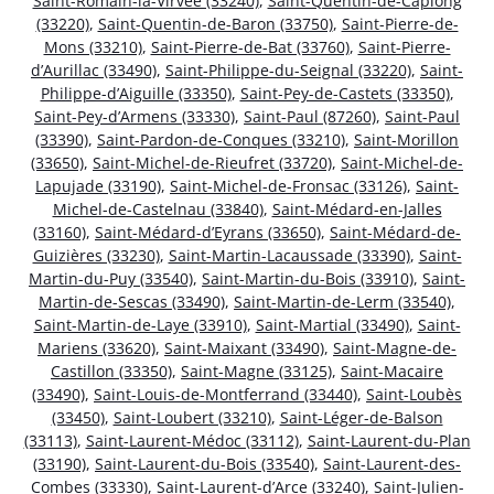
Saint-Romain-la-Virvée (33240)
,
Saint-Quentin-de-Caplong
(33220)
,
Saint-Quentin-de-Baron (33750)
,
Saint-Pierre-de-
Mons (33210)
,
Saint-Pierre-de-Bat (33760)
,
Saint-Pierre-
d’Aurillac (33490)
,
Saint-Philippe-du-Seignal (33220)
,
Saint-
Philippe-d’Aiguille (33350)
,
Saint-Pey-de-Castets (33350)
,
Saint-Pey-d’Armens (33330)
,
Saint-Paul (87260)
,
Saint-Paul
(33390)
,
Saint-Pardon-de-Conques (33210)
,
Saint-Morillon
(33650)
,
Saint-Michel-de-Rieufret (33720)
,
Saint-Michel-de-
Lapujade (33190)
,
Saint-Michel-de-Fronsac (33126)
,
Saint-
Michel-de-Castelnau (33840)
,
Saint-Médard-en-Jalles
(33160)
,
Saint-Médard-d’Eyrans (33650)
,
Saint-Médard-de-
Guizières (33230)
,
Saint-Martin-Lacaussade (33390)
,
Saint-
Martin-du-Puy (33540)
,
Saint-Martin-du-Bois (33910)
,
Saint-
Martin-de-Sescas (33490)
,
Saint-Martin-de-Lerm (33540)
,
Saint-Martin-de-Laye (33910)
,
Saint-Martial (33490)
,
Saint-
Mariens (33620)
,
Saint-Maixant (33490)
,
Saint-Magne-de-
Castillon (33350)
,
Saint-Magne (33125)
,
Saint-Macaire
(33490)
,
Saint-Louis-de-Montferrand (33440)
,
Saint-Loubès
(33450)
,
Saint-Loubert (33210)
,
Saint-Léger-de-Balson
(33113)
,
Saint-Laurent-Médoc (33112)
,
Saint-Laurent-du-Plan
(33190)
,
Saint-Laurent-du-Bois (33540)
,
Saint-Laurent-des-
Combes (33330)
,
Saint-Laurent-d’Arce (33240)
,
Saint-Julien-