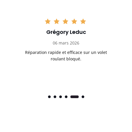
Grégory Leduc
06 mars 2026
let
Réparation rapide et efficace sur un volet
I
roulant bloqué.
Tr