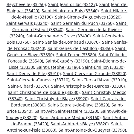
Beychevelle (33250)
,
Saint-Jean-d’Illac (33127)
,
Saint-Jean-de-
Blaignac (33420)
,
Saint-Hilaire-du-Bois (33540)
,
Saint-Hilaire-
de-la-Noaille (33190)
,
Saint-Girons-d’Aiguevives (33920)
,
Saint-Gervais (33240)
,
Saint-Germain-du-Puch (33750)
,
Saint-
Germain-d’Esteuil (33340)
,
Saint-Germain-de-la-Rivière
(33240)
,
Saint-Germain-de-Grave (33490)
,
Saint-Genis-du-
Bois (33760)
,
Saint-Genès-de-Lombaud (33670)
,
Saint-Genès-
de-Fronsac (33240)
,
Saint-Genès-de-Castillon (33350)
,
Saint-
Genès-de-Blaye (33390)
,
Saint-Ferme (33580)
,
Saint-Félix-de-
Foncaude (33540)
,
Saint-Exupéry (33190)
,
Saint-Étienne-de-
Lisse (33330)
,
Saint-Estèphe (33180)
,
Saint-Émilion (33330)
,
Saint-Denis-de-Pile (33910)
,
Saint-Ciers-sur-Gironde (33820)
,
Saint-Ciers-de-Canesse (33710)
,
Saint-Ciers-d’Abzac (33910)
,
Saint-Cibard (33570)
,
Saint-Christophe-des-Bardes (33330)
,
Saint-Christophe-de-Double (33230)
,
Saint-Christoly-Médoc
(33340)
,
Saint-Christoly-de-Blaye (33920)
,
Saint-Caprais-de-
Bordeaux (33880)
,
Saint-Caprais-de-Blaye (33820)
,
Saint-
Brice (33540)
,
Saint-Avit-Saint-Nazaire (33220)
,
Saint-Avit-de-
Soulège (33220)
,
Saint-Aubin-de-Médoc (33160)
,
Saint-Aubin-
de-Branne (33420)
,
Saint-Aubin-de-Blaye (33820)
,
Saint-
Antoine-sur-l’Isle (33660)
,
Saint-Antoine-du-Queyret (33790)
,