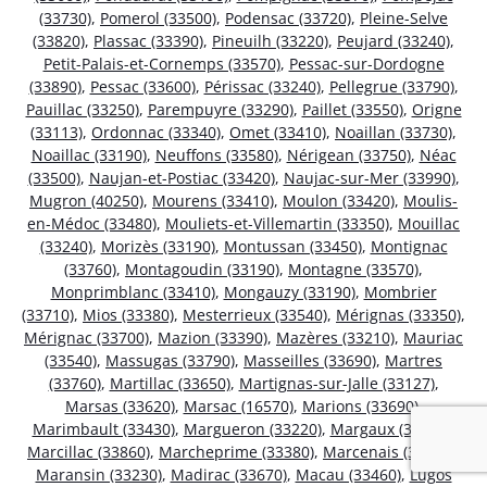
(33730)
,
Pomerol (33500)
,
Podensac (33720)
,
Pleine-Selve
(33820)
,
Plassac (33390)
,
Pineuilh (33220)
,
Peujard (33240)
,
Petit-Palais-et-Cornemps (33570)
,
Pessac-sur-Dordogne
(33890)
,
Pessac (33600)
,
Périssac (33240)
,
Pellegrue (33790)
,
Pauillac (33250)
,
Parempuyre (33290)
,
Paillet (33550)
,
Origne
(33113)
,
Ordonnac (33340)
,
Omet (33410)
,
Noaillan (33730)
,
Noaillac (33190)
,
Neuffons (33580)
,
Nérigean (33750)
,
Néac
(33500)
,
Naujan-et-Postiac (33420)
,
Naujac-sur-Mer (33990)
,
Mugron (40250)
,
Mourens (33410)
,
Moulon (33420)
,
Moulis-
en-Médoc (33480)
,
Mouliets-et-Villemartin (33350)
,
Mouillac
(33240)
,
Morizès (33190)
,
Montussan (33450)
,
Montignac
(33760)
,
Montagoudin (33190)
,
Montagne (33570)
,
Monprimblanc (33410)
,
Mongauzy (33190)
,
Mombrier
(33710)
,
Mios (33380)
,
Mesterrieux (33540)
,
Mérignas (33350)
,
Mérignac (33700)
,
Mazion (33390)
,
Mazères (33210)
,
Mauriac
(33540)
,
Massugas (33790)
,
Masseilles (33690)
,
Martres
(33760)
,
Martillac (33650)
,
Martignas-sur-Jalle (33127)
,
Marsas (33620)
,
Marsac (16570)
,
Marions (33690)
,
Marimbault (33430)
,
Margueron (33220)
,
Margaux (33460)
,
Marcillac (33860)
,
Marcheprime (33380)
,
Marcenais (33620)
,
Maransin (33230)
,
Madirac (33670)
,
Macau (33460)
,
Lugos