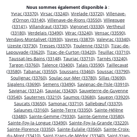
Nous sommes également disponible à
:
Yvrac (33370)
,
Virsac (33240)
,
Virelade (33720)
,
Villenave-
d’Ornon (33140)
,
Villenave-de-Rions (33550)
,
Villegouge
(33141)
,
Villandraut (33730)
,
Vignonet (33330)
,
Vertheuil
(33180)
,
Verdelais (33490)
,
Vérac (33240)
,
Vensac (33590)
,
Vendays-Montalivet (33930)
,
Vayres (33870)
,
Valeyrac (33340)
,
Uzeste (33730)
,
Tresses (33370)
,
Toulenne (33210)
,
Tizac-de-
Lapouyade (33620)
,
Tizac-de-Curton (33420)
,
Teuillac (33710)
,
Taussat-les-Bains (33148)
,
Tauriac (33710)
,
Tarnès (33240)
,
Targon (33760)
,
Talence (33400)
,
Talais (33590)
,
Taillecavat
(33580)
,
Tabanac (33550)
,
Soussans (33460)
,
Soussac (33790)
,
Soulignac (33760)
,
Soulac-sur-Mer (33780)
,
Sillas (33690)
,
Sigalens (33690)
,
Semens (33490)
,
Savignac-de-l’Isle (33910)
,
Savignac (33124)
,
Sauviac (33430)
,
Sauveterre-de-Guyenne
(33540)
,
Sauternes (33210)
,
Saumos (33680)
,
Saugon (33920)
,
Saucats (33650)
,
Samonac (33710)
,
Sallebœuf (33370)
,
Salaunes (33160)
,
Sainte-Terre (33350)
,
Sainte-Hélène
(33480)
,
Sainte-Gemme (79330)
,
Sainte-Gemme (33580)
,
Sainte-Foy-la-Longue (33490)
,
Sainte-Foy-la-Grande (33220)
,
Sainte-Florence (33350)
,
Sainte-Eulalie (33560)
,
Sainte-Croix-
du-Mont (33410)
,
Saint-Yzans-de-Médoc (33340)
,
Saint-Yzan-