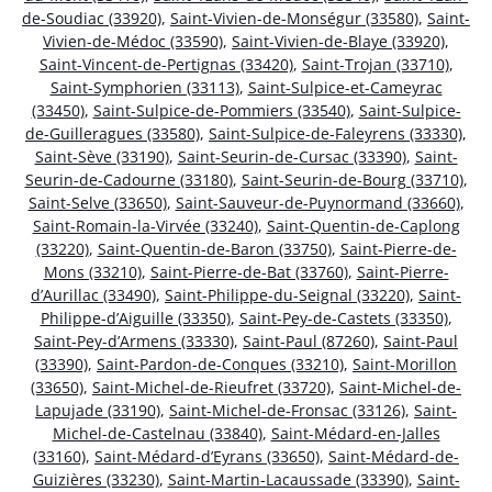
de-Soudiac (33920)
,
Saint-Vivien-de-Monségur (33580)
,
Saint-
Vivien-de-Médoc (33590)
,
Saint-Vivien-de-Blaye (33920)
,
Saint-Vincent-de-Pertignas (33420)
,
Saint-Trojan (33710)
,
Saint-Symphorien (33113)
,
Saint-Sulpice-et-Cameyrac
(33450)
,
Saint-Sulpice-de-Pommiers (33540)
,
Saint-Sulpice-
de-Guilleragues (33580)
,
Saint-Sulpice-de-Faleyrens (33330)
,
Saint-Sève (33190)
,
Saint-Seurin-de-Cursac (33390)
,
Saint-
Seurin-de-Cadourne (33180)
,
Saint-Seurin-de-Bourg (33710)
,
Saint-Selve (33650)
,
Saint-Sauveur-de-Puynormand (33660)
,
Saint-Romain-la-Virvée (33240)
,
Saint-Quentin-de-Caplong
(33220)
,
Saint-Quentin-de-Baron (33750)
,
Saint-Pierre-de-
Mons (33210)
,
Saint-Pierre-de-Bat (33760)
,
Saint-Pierre-
d’Aurillac (33490)
,
Saint-Philippe-du-Seignal (33220)
,
Saint-
Philippe-d’Aiguille (33350)
,
Saint-Pey-de-Castets (33350)
,
Saint-Pey-d’Armens (33330)
,
Saint-Paul (87260)
,
Saint-Paul
(33390)
,
Saint-Pardon-de-Conques (33210)
,
Saint-Morillon
(33650)
,
Saint-Michel-de-Rieufret (33720)
,
Saint-Michel-de-
Lapujade (33190)
,
Saint-Michel-de-Fronsac (33126)
,
Saint-
Michel-de-Castelnau (33840)
,
Saint-Médard-en-Jalles
(33160)
,
Saint-Médard-d’Eyrans (33650)
,
Saint-Médard-de-
Guizières (33230)
,
Saint-Martin-Lacaussade (33390)
,
Saint-