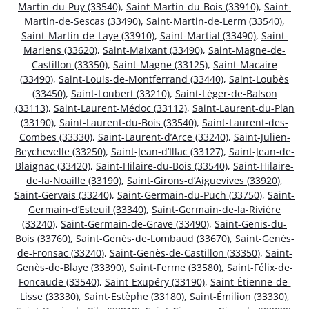
Martin-du-Puy (33540)
,
Saint-Martin-du-Bois (33910)
,
Saint-
Martin-de-Sescas (33490)
,
Saint-Martin-de-Lerm (33540)
,
Saint-Martin-de-Laye (33910)
,
Saint-Martial (33490)
,
Saint-
Mariens (33620)
,
Saint-Maixant (33490)
,
Saint-Magne-de-
Castillon (33350)
,
Saint-Magne (33125)
,
Saint-Macaire
(33490)
,
Saint-Louis-de-Montferrand (33440)
,
Saint-Loubès
(33450)
,
Saint-Loubert (33210)
,
Saint-Léger-de-Balson
(33113)
,
Saint-Laurent-Médoc (33112)
,
Saint-Laurent-du-Plan
(33190)
,
Saint-Laurent-du-Bois (33540)
,
Saint-Laurent-des-
Combes (33330)
,
Saint-Laurent-d’Arce (33240)
,
Saint-Julien-
Beychevelle (33250)
,
Saint-Jean-d’Illac (33127)
,
Saint-Jean-de-
Blaignac (33420)
,
Saint-Hilaire-du-Bois (33540)
,
Saint-Hilaire-
de-la-Noaille (33190)
,
Saint-Girons-d’Aiguevives (33920)
,
Saint-Gervais (33240)
,
Saint-Germain-du-Puch (33750)
,
Saint-
Germain-d’Esteuil (33340)
,
Saint-Germain-de-la-Rivière
(33240)
,
Saint-Germain-de-Grave (33490)
,
Saint-Genis-du-
Bois (33760)
,
Saint-Genès-de-Lombaud (33670)
,
Saint-Genès-
de-Fronsac (33240)
,
Saint-Genès-de-Castillon (33350)
,
Saint-
Genès-de-Blaye (33390)
,
Saint-Ferme (33580)
,
Saint-Félix-de-
Foncaude (33540)
,
Saint-Exupéry (33190)
,
Saint-Étienne-de-
Lisse (33330)
,
Saint-Estèphe (33180)
,
Saint-Émilion (33330)
,