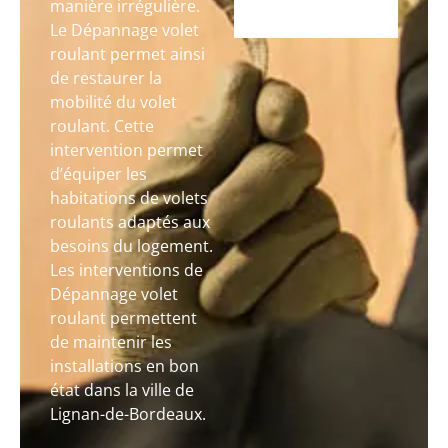
manière irrégulière.
Le Dépannage volet
roulant permet ainsi
de restaurer la
mobilité du volet
roulant. Cette
intervention permet
d’équiper les
habitations de volets
roulants adaptés aux
besoins du logement.
Les interventions de
Dépannage volet
roulant permettent
de maintenir les
installations en bon
état dans la ville de
Lignan-de-Bordeaux.