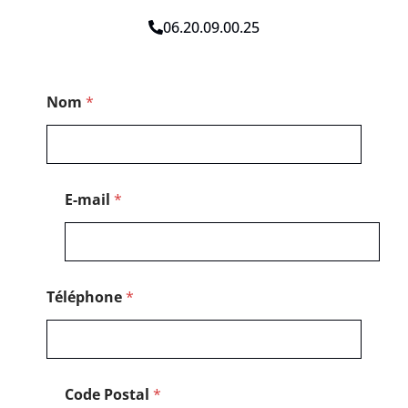
06.20.09.00.25
T
Nom
*
é
l
é
p
h
o
E-mail
*
n
e
*
*
Téléphone
*
Code Postal
*