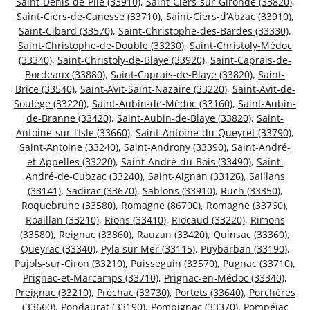
Saint-Denis-de-Pile (33910)
,
Saint-Ciers-sur-Gironde (33820)
,
Saint-Ciers-de-Canesse (33710)
,
Saint-Ciers-d’Abzac (33910)
,
Saint-Cibard (33570)
,
Saint-Christophe-des-Bardes (33330)
,
Saint-Christophe-de-Double (33230)
,
Saint-Christoly-Médoc
(33340)
,
Saint-Christoly-de-Blaye (33920)
,
Saint-Caprais-de-
Bordeaux (33880)
,
Saint-Caprais-de-Blaye (33820)
,
Saint-
Brice (33540)
,
Saint-Avit-Saint-Nazaire (33220)
,
Saint-Avit-de-
Soulège (33220)
,
Saint-Aubin-de-Médoc (33160)
,
Saint-Aubin-
de-Branne (33420)
,
Saint-Aubin-de-Blaye (33820)
,
Saint-
Antoine-sur-l’Isle (33660)
,
Saint-Antoine-du-Queyret (33790)
,
Saint-Antoine (33240)
,
Saint-Androny (33390)
,
Saint-André-
et-Appelles (33220)
,
Saint-André-du-Bois (33490)
,
Saint-
André-de-Cubzac (33240)
,
Saint-Aignan (33126)
,
Saillans
(33141)
,
Sadirac (33670)
,
Sablons (33910)
,
Ruch (33350)
,
Roquebrune (33580)
,
Romagne (86700)
,
Romagne (33760)
,
Roaillan (33210)
,
Rions (33410)
,
Riocaud (33220)
,
Rimons
(33580)
,
Reignac (33860)
,
Rauzan (33420)
,
Quinsac (33360)
,
Queyrac (33340)
,
Pyla sur Mer (33115)
,
Puybarban (33190)
,
Pujols-sur-Ciron (33210)
,
Puisseguin (33570)
,
Pugnac (33710)
,
Prignac-et-Marcamps (33710)
,
Prignac-en-Médoc (33340)
,
Preignac (33210)
,
Préchac (33730)
,
Portets (33640)
,
Porchères
(33660)
,
Pondaurat (33190)
,
Pompignac (33370)
,
Pompéjac