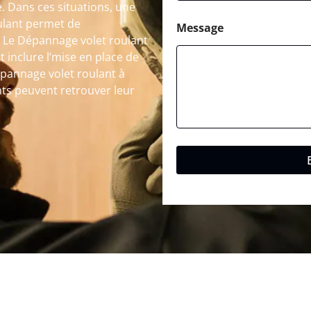
. Dans ces situations, une
ulant permet de
Message
. Le Dépannage volet roulant
 inclure l’mise en place de
pannage volet roulant à
nts peuvent retrouver leur