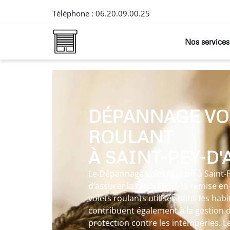
Téléphone :
06.20.09.00.25
Nos services
DÉPANNAGE VO
ROULANT
À SAINT-PEY-D
Le Dépannage volet roulant à Saint
d’assurer la réparation, la remise en é
volets roulants utilisés dans les habi
contribuent également à la gestion de
protection contre les intempéries. 