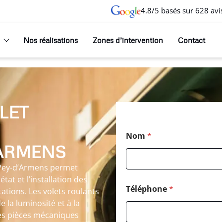
4.8/5 basés sur 628 avi
Nos réalisations
Zones d’intervention
Contact
LET
Nom
*
'ARMENS
-Pey-d’Armens permet
tat et l’installation des
Téléphone
*
tations. Les volets roulants
 la luminosité et à la
Les pièces mécaniques