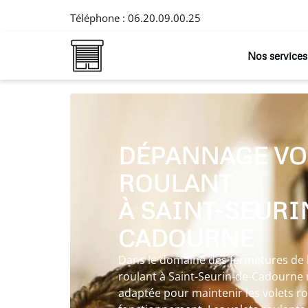
Téléphone :
06.20.09.00.25
Nos services
DÉPANNAGE VO
ROULANT
À SAINT-SEURI
CADOURNE
Dans le domaine des fermetures de l
roulant à Saint-Seurin-de-Cadourne 
adaptée pour maintenir les volets ro