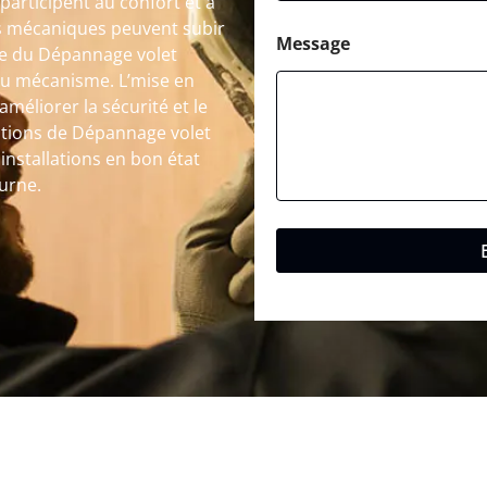
participent au confort et à
es mécaniques peuvent subir
Message
te du Dépannage volet
du mécanisme. L’mise en
améliorer la sécurité et le
entions de Dépannage volet
installations en bon état
ourne.