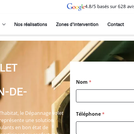
4.8/5 basés sur 628 avi
Nos réalisations
Zones d’intervention
Contact
LET
Nom
*
N-DE-
’habitat, le Dépannage volet
Téléphone
*
représente une solution
ulants en bon état de