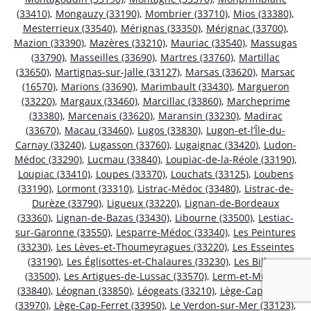
(33410)
,
Mongauzy (33190)
,
Mombrier (33710)
,
Mios (33380)
,
Mesterrieux (33540)
,
Mérignas (33350)
,
Mérignac (33700)
,
Mazion (33390)
,
Mazères (33210)
,
Mauriac (33540)
,
Massugas
(33790)
,
Masseilles (33690)
,
Martres (33760)
,
Martillac
(33650)
,
Martignas-sur-Jalle (33127)
,
Marsas (33620)
,
Marsac
(16570)
,
Marions (33690)
,
Marimbault (33430)
,
Margueron
(33220)
,
Margaux (33460)
,
Marcillac (33860)
,
Marcheprime
(33380)
,
Marcenais (33620)
,
Maransin (33230)
,
Madirac
(33670)
,
Macau (33460)
,
Lugos (33830)
,
Lugon-et-l’Île-du-
Carnay (33240)
,
Lugasson (33760)
,
Lugaignac (33420)
,
Ludon-
Médoc (33290)
,
Lucmau (33840)
,
Loupiac-de-la-Réole (33190)
,
Loupiac (33410)
,
Loupes (33370)
,
Louchats (33125)
,
Loubens
(33190)
,
Lormont (33310)
,
Listrac-Médoc (33480)
,
Listrac-de-
Durèze (33790)
,
Ligueux (33220)
,
Lignan-de-Bordeaux
(33360)
,
Lignan-de-Bazas (33430)
,
Libourne (33500)
,
Lestiac-
sur-Garonne (33550)
,
Lesparre-Médoc (33340)
,
Les Peintures
(33230)
,
Les Lèves-et-Thoumeyragues (33220)
,
Les Esseintes
(33190)
,
Les Églisottes-et-Chalaures (33230)
,
Les Billaux
(33500)
,
Les Artigues-de-Lussac (33570)
,
Lerm-et-Musset
(33840)
,
Léognan (33850)
,
Léogeats (33210)
,
Lège-Cap-Ferret
(33970)
,
Lège-Cap-Ferret (33950)
,
Le Verdon-sur-Mer (33123)
,