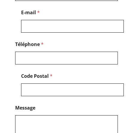
h
o
E-mail
*
n
e
N
o
m
N
Téléphone
*
o
m
Code Postal
*
Message