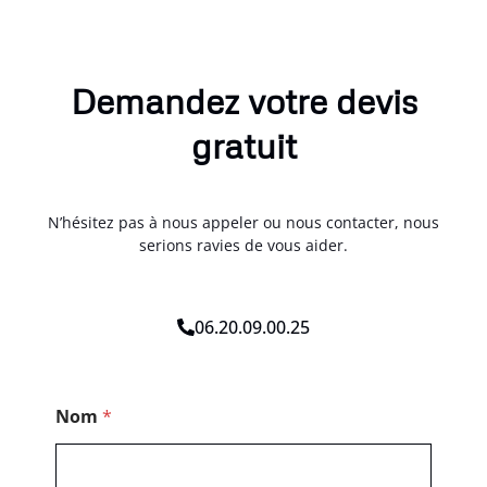
Demandez votre devis
gratuit
N’hésitez pas à nous appeler ou nous contacter, nous
serions ravies de vous aider.
06.20.09.00.25
T
Nom
*
é
l
é
p