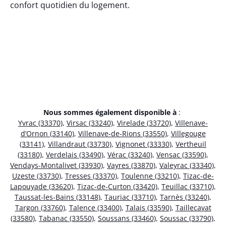
confort quotidien du logement.
Nous sommes également disponible à
:
Yvrac (33370)
,
Virsac (33240)
,
Virelade (33720)
,
Villenave-
d’Ornon (33140)
,
Villenave-de-Rions (33550)
,
Villegouge
(33141)
,
Villandraut (33730)
,
Vignonet (33330)
,
Vertheuil
(33180)
,
Verdelais (33490)
,
Vérac (33240)
,
Vensac (33590)
,
Vendays-Montalivet (33930)
,
Vayres (33870)
,
Valeyrac (33340)
,
Uzeste (33730)
,
Tresses (33370)
,
Toulenne (33210)
,
Tizac-de-
Lapouyade (33620)
,
Tizac-de-Curton (33420)
,
Teuillac (33710)
,
Taussat-les-Bains (33148)
,
Tauriac (33710)
,
Tarnès (33240)
,
Targon (33760)
,
Talence (33400)
,
Talais (33590)
,
Taillecavat
(33580)
,
Tabanac (33550)
,
Soussans (33460)
,
Soussac (33790)
,