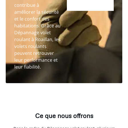
contribue à
améliorer la sécurité
et le confort des
habitations. Grâce au
Dépannage volet
roulant à Roaillan, les
volets roulants
peuvent retrouver
leur performance et
leur fiabilité.
Ce que nous offrons