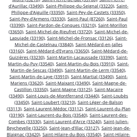
d’Aurillac (33490)
,
Saint-Philippe-du-Seignal (33220)
,
Saint-
Philippe-d’Aiguille (33350)
,
Saint-Pey-de-Castets (33350)
,
Saint-Pey-d’Armens (33330)
,
Saint-Paul (87260)
,
Saint-Paul
(33390)
,
Saint-Pardon-de-Conques (33210)
,
Saint-Morillon
(33650)
,
Saint-Michel-de-Rieufret (33720)
,
Saint-Michel-de-
Lapujade (33190)
,
Saint-Michel-de-Fronsac (33126)
,
Saint-
Michel-de-Castelnau (33840)
,
Saint-Médard-en-Jalles
(33160)
,
Saint-Médard-d’Eyrans (33650)
,
Saint-Médard-de-
Guizières (33230)
,
Saint-Martin-Lacaussade (33390)
,
Saint-
Martin-du-Puy (33540)
,
Saint-Martin-du-Bois (33910)
,
Saint-
Martin-de-Sescas (33490)
,
Saint-Martin-de-Lerm (33540)
,
Saint-Martin-de-Laye (33910)
,
Saint-Martial (33490)
,
Saint-
Mariens (33620)
,
Saint-Maixant (33490)
,
Saint-Magne-de-
Castillon (33350)
,
Saint-Magne (33125)
,
Saint-Macaire
(33490)
,
Saint-Louis-de-Montferrand (33440)
,
Saint-Loubès
(33450)
,
Saint-Loubert (33210)
,
Saint-Léger-de-Balson
(33113)
,
Saint-Laurent-Médoc (33112)
,
Saint-Laurent-du-Plan
(33190)
,
Saint-Laurent-du-Bois (33540)
,
Saint-Laurent-des-
Combes (33330)
,
Saint-Laurent-d’Arce (33240)
,
Saint-Julien-
Beychevelle (33250)
,
Saint-Jean-d’Illac (33127)
,
Saint-Jean-de-
Blaignac (33420)
,
Saint-Hilaire-du-Bois (33540)
,
Saint-Hilaire-