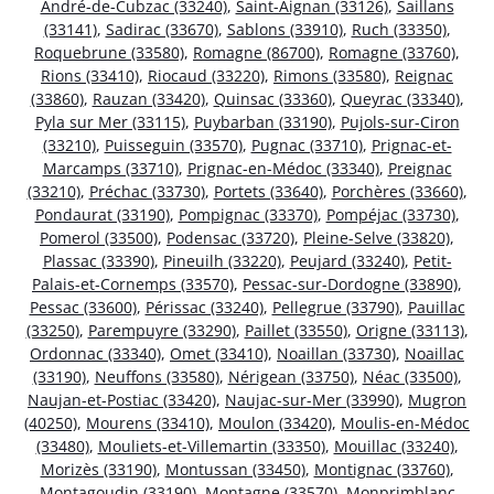
André-de-Cubzac (33240)
,
Saint-Aignan (33126)
,
Saillans
(33141)
,
Sadirac (33670)
,
Sablons (33910)
,
Ruch (33350)
,
Roquebrune (33580)
,
Romagne (86700)
,
Romagne (33760)
,
Rions (33410)
,
Riocaud (33220)
,
Rimons (33580)
,
Reignac
(33860)
,
Rauzan (33420)
,
Quinsac (33360)
,
Queyrac (33340)
,
Pyla sur Mer (33115)
,
Puybarban (33190)
,
Pujols-sur-Ciron
(33210)
,
Puisseguin (33570)
,
Pugnac (33710)
,
Prignac-et-
Marcamps (33710)
,
Prignac-en-Médoc (33340)
,
Preignac
(33210)
,
Préchac (33730)
,
Portets (33640)
,
Porchères (33660)
,
Pondaurat (33190)
,
Pompignac (33370)
,
Pompéjac (33730)
,
Pomerol (33500)
,
Podensac (33720)
,
Pleine-Selve (33820)
,
Plassac (33390)
,
Pineuilh (33220)
,
Peujard (33240)
,
Petit-
Palais-et-Cornemps (33570)
,
Pessac-sur-Dordogne (33890)
,
Pessac (33600)
,
Périssac (33240)
,
Pellegrue (33790)
,
Pauillac
(33250)
,
Parempuyre (33290)
,
Paillet (33550)
,
Origne (33113)
,
Ordonnac (33340)
,
Omet (33410)
,
Noaillan (33730)
,
Noaillac
(33190)
,
Neuffons (33580)
,
Nérigean (33750)
,
Néac (33500)
,
Naujan-et-Postiac (33420)
,
Naujac-sur-Mer (33990)
,
Mugron
(40250)
,
Mourens (33410)
,
Moulon (33420)
,
Moulis-en-Médoc
(33480)
,
Mouliets-et-Villemartin (33350)
,
Mouillac (33240)
,
Morizès (33190)
,
Montussan (33450)
,
Montignac (33760)
,
Montagoudin (33190)
,
Montagne (33570)
,
Monprimblanc