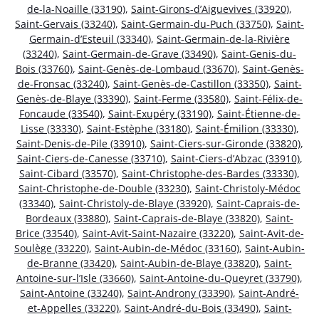
de-la-Noaille (33190)
,
Saint-Girons-d’Aiguevives (33920)
,
Saint-Gervais (33240)
,
Saint-Germain-du-Puch (33750)
,
Saint-
Germain-d’Esteuil (33340)
,
Saint-Germain-de-la-Rivière
(33240)
,
Saint-Germain-de-Grave (33490)
,
Saint-Genis-du-
Bois (33760)
,
Saint-Genès-de-Lombaud (33670)
,
Saint-Genès-
de-Fronsac (33240)
,
Saint-Genès-de-Castillon (33350)
,
Saint-
Genès-de-Blaye (33390)
,
Saint-Ferme (33580)
,
Saint-Félix-de-
Foncaude (33540)
,
Saint-Exupéry (33190)
,
Saint-Étienne-de-
Lisse (33330)
,
Saint-Estèphe (33180)
,
Saint-Émilion (33330)
,
Saint-Denis-de-Pile (33910)
,
Saint-Ciers-sur-Gironde (33820)
,
Saint-Ciers-de-Canesse (33710)
,
Saint-Ciers-d’Abzac (33910)
,
Saint-Cibard (33570)
,
Saint-Christophe-des-Bardes (33330)
,
Saint-Christophe-de-Double (33230)
,
Saint-Christoly-Médoc
(33340)
,
Saint-Christoly-de-Blaye (33920)
,
Saint-Caprais-de-
Bordeaux (33880)
,
Saint-Caprais-de-Blaye (33820)
,
Saint-
Brice (33540)
,
Saint-Avit-Saint-Nazaire (33220)
,
Saint-Avit-de-
Soulège (33220)
,
Saint-Aubin-de-Médoc (33160)
,
Saint-Aubin-
de-Branne (33420)
,
Saint-Aubin-de-Blaye (33820)
,
Saint-
Antoine-sur-l’Isle (33660)
,
Saint-Antoine-du-Queyret (33790)
,
Saint-Antoine (33240)
,
Saint-Androny (33390)
,
Saint-André-
et-Appelles (33220)
,
Saint-André-du-Bois (33490)
,
Saint-