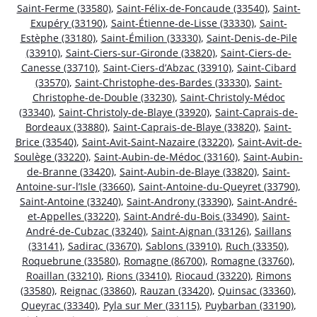
Saint-Ferme (33580)
,
Saint-Félix-de-Foncaude (33540)
,
Saint-
Exupéry (33190)
,
Saint-Étienne-de-Lisse (33330)
,
Saint-
Estèphe (33180)
,
Saint-Émilion (33330)
,
Saint-Denis-de-Pile
(33910)
,
Saint-Ciers-sur-Gironde (33820)
,
Saint-Ciers-de-
Canesse (33710)
,
Saint-Ciers-d’Abzac (33910)
,
Saint-Cibard
(33570)
,
Saint-Christophe-des-Bardes (33330)
,
Saint-
Christophe-de-Double (33230)
,
Saint-Christoly-Médoc
(33340)
,
Saint-Christoly-de-Blaye (33920)
,
Saint-Caprais-de-
Bordeaux (33880)
,
Saint-Caprais-de-Blaye (33820)
,
Saint-
Brice (33540)
,
Saint-Avit-Saint-Nazaire (33220)
,
Saint-Avit-de-
Soulège (33220)
,
Saint-Aubin-de-Médoc (33160)
,
Saint-Aubin-
de-Branne (33420)
,
Saint-Aubin-de-Blaye (33820)
,
Saint-
Antoine-sur-l’Isle (33660)
,
Saint-Antoine-du-Queyret (33790)
,
Saint-Antoine (33240)
,
Saint-Androny (33390)
,
Saint-André-
et-Appelles (33220)
,
Saint-André-du-Bois (33490)
,
Saint-
André-de-Cubzac (33240)
,
Saint-Aignan (33126)
,
Saillans
(33141)
,
Sadirac (33670)
,
Sablons (33910)
,
Ruch (33350)
,
Roquebrune (33580)
,
Romagne (86700)
,
Romagne (33760)
,
Roaillan (33210)
,
Rions (33410)
,
Riocaud (33220)
,
Rimons
(33580)
,
Reignac (33860)
,
Rauzan (33420)
,
Quinsac (33360)
,
Queyrac (33340)
,
Pyla sur Mer (33115)
,
Puybarban (33190)
,