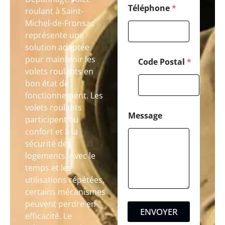
Téléphone
*
roulant à Saint-
Michel-de-Fronsac
représente une
solution adaptée
pour maintenir les
Code Postal
*
volets roulants en
bon état de
fonctionnement. Les
volets roulants
Message
participent au
confort et à la
sécurité des
logements. Avec le
temps et les
utilisations répétées,
certains mécanismes
peuvent perdre en
ENVOYER
efficacité. Le