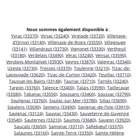
Nous sommes également disponible à
:
Yvrac (33370)
,
Virsac (33240)
,
Virelade (33720)
,
Villenave-
d’Ornon (33140)
,
Villenave-de-Rions (33550)
,
Villegouge
(33141)
,
Villandraut (33730)
,
Vignonet (33330)
,
Vertheuil
(33180)
,
Verdelais (33490)
,
Vérac (33240)
,
Vensac (33590)
,
Vendays-Montalivet (33930)
,
Vayres (33870)
,
Valeyrac (33340)
,
Uzeste (33730)
,
Tresses (33370)
,
Toulenne (33210)
,
Tizac-de-
Lapouyade (33620)
,
Tizac-de-Curton (33420)
,
Teuillac (33710)
,
Taussat-les-Bains (33148)
,
Tauriac (33710)
,
Tarnès (33240)
,
Targon (33760)
,
Talence (33400)
,
Talais (33590)
,
Taillecavat
(33580)
,
Tabanac (33550)
,
Soussans (33460)
,
Soussac (33790)
,
Soulignac (33760)
,
Soulac-sur-Mer (33780)
,
Sillas (33690)
,
Sigalens (33690)
,
Semens (33490)
,
Savignac-de-l’Isle (33910)
,
Savignac (33124)
,
Sauviac (33430)
,
Sauveterre-de-Guyenne
(33540)
,
Sauternes (33210)
,
Saumos (33680)
,
Saugon (33920)
,
Saucats (33650)
,
Samonac (33710)
,
Sallebœuf (33370)
,
Salaunes (33160)
,
Sainte-Terre (33350)
,
Sainte-Hélène