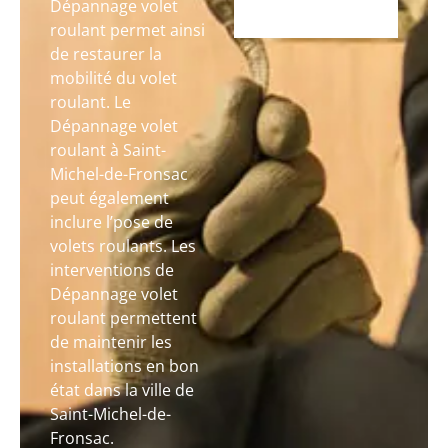
Dépannage volet
roulant permet ainsi
de restaurer la
mobilité du volet
roulant. Le
Dépannage volet
roulant à Saint-
Michel-de-Fronsac
peut également
inclure l’pose de
volets roulants. Les
interventions de
Dépannage volet
roulant permettent
de maintenir les
installations en bon
état dans la ville de
Saint-Michel-de-
Fronsac.