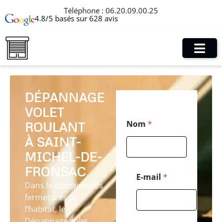
Téléphone :
06.20.09.00.25
4.8/5 basés sur 628 avis
DÉPANNAGE
VOLET
C
Nom
*
ROULANT
o
d
À SAINT-
e
C
MICHEL-DE-
o
FRONSAC
d
E-mail
*
e
Dans le domaine des
*
fermetures de
l’habitat, le
Dépannage volet