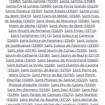
(33480)
,
Sainte-Gemme (79330)
,
Sainte-Gemme (33580)
,
Sainte-Foy-la-Longue (33490)
,
Sainte-Foy-la-Grande (33220)
,
Sainte-Florence (33350)
,
Sainte-Eulalie (33560)
,
Sainte-Croix-
du-Mont (33410)
,
Saint-Yzans-de-Médoc (33340)
,
Saint-Yzan-
de-Soudiac (33920)
,
Saint-Vivien-de-Monségur (33580)
,
Saint-
Vivien-de-Médoc (33590)
,
Saint-Vivien-de-Blaye (33920)
,
Saint-Vincent-de-Pertignas (33420)
,
Saint-Trojan (33710)
,
Saint-Symphorien (33113)
,
Saint-Sulpice-et-Cameyrac
(33450)
,
Saint-Sulpice-de-Pommiers (33540)
,
Saint-Sulpice-
de-Guilleragues (33580)
,
Saint-Sulpice-de-Faleyrens (33330)
,
Saint-Sève (33190)
,
Saint-Seurin-de-Cursac (33390)
,
Saint-
Seurin-de-Cadourne (33180)
,
Saint-Seurin-de-Bourg (33710)
,
Saint-Selve (33650)
,
Saint-Sauveur-de-Puynormand (33660)
,
Saint-Romain-la-Virvée (33240)
,
Saint-Quentin-de-Caplong
(33220)
,
Saint-Quentin-de-Baron (33750)
,
Saint-Pierre-de-
Mons (33210)
,
Saint-Pierre-de-Bat (33760)
,
Saint-Pierre-
d’Aurillac (33490)
,
Saint-Philippe-du-Seignal (33220)
,
Saint-
Philippe-d’Aiguille (33350)
,
Saint-Pey-de-Castets (33350)
,
Saint-Pey-d’Armens (33330)
,
Saint-Paul (87260)
,
Saint-Paul
(33390)
,
Saint-Pardon-de-Conques (33210)
,
Saint-Morillon
(33650)
,
Saint-Michel-de-Rieufret (33720)
,
Saint-Michel-de-
Lapujade (33190)
,
Saint-Michel-de-Castelnau (33840)
,
Saint-