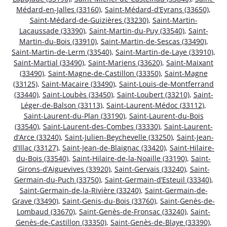
Médard-en-Jalles (33160)
,
Saint-Médard-d’Eyrans (33650)
,
Saint-Médard-de-Guizières (33230)
,
Saint-Martin-
Lacaussade (33390)
,
Saint-Martin-du-Puy (33540)
,
Saint-
Martin-du-Bois (33910)
,
Saint-Martin-de-Sescas (33490)
,
Saint-Martin-de-Lerm (33540)
,
Saint-Martin-de-Laye (33910)
,
Saint-Martial (33490)
,
Saint-Mariens (33620)
,
Saint-Maixant
(33490)
,
Saint-Magne-de-Castillon (33350)
,
Saint-Magne
(33125)
,
Saint-Macaire (33490)
,
Saint-Louis-de-Montferrand
(33440)
,
Saint-Loubès (33450)
,
Saint-Loubert (33210)
,
Saint-
Léger-de-Balson (33113)
,
Saint-Laurent-Médoc (33112)
,
Saint-Laurent-du-Plan (33190)
,
Saint-Laurent-du-Bois
(33540)
,
Saint-Laurent-des-Combes (33330)
,
Saint-Laurent-
d’Arce (33240)
,
Saint-Julien-Beychevelle (33250)
,
Saint-Jean-
d’Illac (33127)
,
Saint-Jean-de-Blaignac (33420)
,
Saint-Hilaire-
du-Bois (33540)
,
Saint-Hilaire-de-la-Noaille (33190)
,
Saint-
Girons-d’Aiguevives (33920)
,
Saint-Gervais (33240)
,
Saint-
Germain-du-Puch (33750)
,
Saint-Germain-d’Esteuil (33340)
,
Saint-Germain-de-la-Rivière (33240)
,
Saint-Germain-de-
Grave (33490)
,
Saint-Genis-du-Bois (33760)
,
Saint-Genès-de-
Lombaud (33670)
,
Saint-Genès-de-Fronsac (33240)
,
Saint-
Genès-de-Castillon (33350)
,
Saint-Genès-de-Blaye (33390)
,