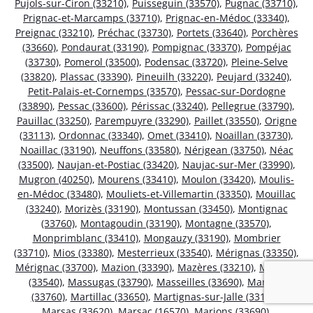
Pujols-sur-Ciron (33210)
,
Puisseguin (33570)
,
Pugnac (33710)
,
Prignac-et-Marcamps (33710)
,
Prignac-en-Médoc (33340)
,
Preignac (33210)
,
Préchac (33730)
,
Portets (33640)
,
Porchères
(33660)
,
Pondaurat (33190)
,
Pompignac (33370)
,
Pompéjac
(33730)
,
Pomerol (33500)
,
Podensac (33720)
,
Pleine-Selve
(33820)
,
Plassac (33390)
,
Pineuilh (33220)
,
Peujard (33240)
,
Petit-Palais-et-Cornemps (33570)
,
Pessac-sur-Dordogne
(33890)
,
Pessac (33600)
,
Périssac (33240)
,
Pellegrue (33790)
,
Pauillac (33250)
,
Parempuyre (33290)
,
Paillet (33550)
,
Origne
(33113)
,
Ordonnac (33340)
,
Omet (33410)
,
Noaillan (33730)
,
Noaillac (33190)
,
Neuffons (33580)
,
Nérigean (33750)
,
Néac
(33500)
,
Naujan-et-Postiac (33420)
,
Naujac-sur-Mer (33990)
,
Mugron (40250)
,
Mourens (33410)
,
Moulon (33420)
,
Moulis-
en-Médoc (33480)
,
Mouliets-et-Villemartin (33350)
,
Mouillac
(33240)
,
Morizès (33190)
,
Montussan (33450)
,
Montignac
(33760)
,
Montagoudin (33190)
,
Montagne (33570)
,
Monprimblanc (33410)
,
Mongauzy (33190)
,
Mombrier
(33710)
,
Mios (33380)
,
Mesterrieux (33540)
,
Mérignas (33350)
,
Mérignac (33700)
,
Mazion (33390)
,
Mazères (33210)
,
Mauriac
(33540)
,
Massugas (33790)
,
Masseilles (33690)
,
Martres
(33760)
,
Martillac (33650)
,
Martignas-sur-Jalle (33127)
,
Marsas (33620)
,
Marsac (16570)
,
Marions (33690)
,