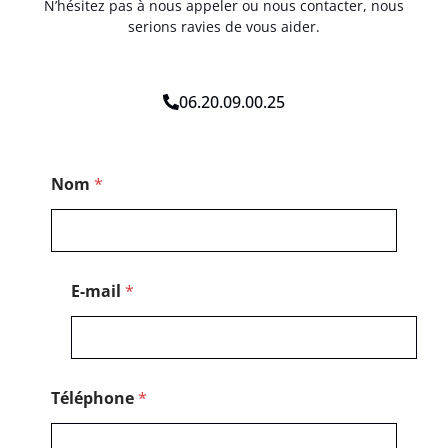
N’hésitez pas à nous appeler ou nous contacter, nous
serions ravies de vous aider.
06.20.09.00.25
*
Nom
*
P
o
s
t
a
l
E-mail
*
P
o
s
t
a
l
Téléphone
*