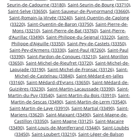
Seurin-de-Cadourne (33180)
,
Saint-Seurin-de-Bourg (33710)
,
Saint-Selve (33650)
,
Saint-Sauveur-de-Puynormand (33660)
,
Saint-Romain-la-Virvée (33240)
,
Saint-Quentin-de-Caplong
(33220)
,
Saint-Quentin-de-Baron (33750)
,
Saint-Pierre-de-
Mons (33210)
,
Saint-Pierre-de-Bat (33760)
,
Saint-Pierre-
d’Aurillac (33490)
,
Saint-Philippe-du-Seignal (33220)
,
Saint-
Philippe-d’Aiguille (33350)
,
Saint-Pey-de-Castets (33350)
,
Saint-Pey-d’Armens (33330)
,
Saint-Paul (87260)
,
Saint-Paul
(33390)
,
Saint-Pardon-de-Conques (33210)
,
Saint-Morillon
(33650)
,
Saint-Michel-de-Rieufret (33720)
,
Saint-Michel-de-
Lapujade (33190)
,
Saint-Michel-de-Fronsac (33126)
,
Saint-
Michel-de-Castelnau (33840)
,
Saint-Médard-en-Jalles
(33160)
,
Saint-Médard-d’Eyrans (33650)
,
Saint-Médard-de-
Guizières (33230)
,
Saint-Martin-Lacaussade (33390)
,
Saint-
Martin-du-Puy (33540)
,
Saint-Martin-du-Bois (33910)
,
Saint-
Martin-de-Sescas (33490)
,
Saint-Martin-de-Lerm (33540)
,
Saint-Martin-de-Laye (33910)
,
Saint-Martial (33490)
,
Saint-
Mariens (33620)
,
Saint-Maixant (33490)
,
Saint-Magne-de-
Castillon (33350)
,
Saint-Magne (33125)
,
Saint-Macaire
(33490)
,
Saint-Louis-de-Montferrand (33440)
,
Saint-Loubès
(33450)
,
Saint-Loubert (33210)
,
Saint-Léger-de-Balson