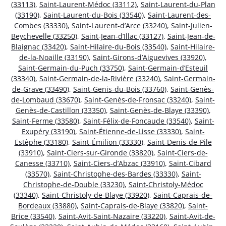
(33113)
,
Saint-Laurent-Médoc (33112)
,
Saint-Laurent-du-Plan
(33190)
,
Saint-Laurent-du-Bois (33540)
,
Saint-Laurent-des-
Combes (33330)
,
Saint-Laurent-d’Arce (33240)
,
Saint-Julien-
Beychevelle (33250)
,
Saint-Jean-d’Illac (33127)
,
Saint-Jean-de-
Blaignac (33420)
,
Saint-Hilaire-du-Bois (33540)
,
Saint-Hilaire-
de-la-Noaille (33190)
,
Saint-Girons-d’Aiguevives (33920)
,
Saint-Germain-du-Puch (33750)
,
Saint-Germain-d’Esteuil
(33340)
,
Saint-Germain-de-la-Rivière (33240)
,
Saint-Germain-
de-Grave (33490)
,
Saint-Genis-du-Bois (33760)
,
Saint-Genès-
de-Lombaud (33670)
,
Saint-Genès-de-Fronsac (33240)
,
Saint-
Genès-de-Castillon (33350)
,
Saint-Genès-de-Blaye (33390)
,
Saint-Ferme (33580)
,
Saint-Félix-de-Foncaude (33540)
,
Saint-
Exupéry (33190)
,
Saint-Étienne-de-Lisse (33330)
,
Saint-
Estèphe (33180)
,
Saint-Émilion (33330)
,
Saint-Denis-de-Pile
(33910)
,
Saint-Ciers-sur-Gironde (33820)
,
Saint-Ciers-de-
Canesse (33710)
,
Saint-Ciers-d’Abzac (33910)
,
Saint-Cibard
(33570)
,
Saint-Christophe-des-Bardes (33330)
,
Saint-
Christophe-de-Double (33230)
,
Saint-Christoly-Médoc
(33340)
,
Saint-Christoly-de-Blaye (33920)
,
Saint-Caprais-de-
Bordeaux (33880)
,
Saint-Caprais-de-Blaye (33820)
,
Saint-
Brice (33540)
,
Saint-Avit-Saint-Nazaire (33220)
,
Saint-Avit-de-