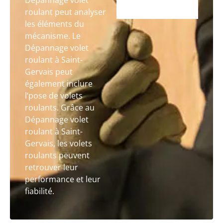
Dépannage volet
roulant peut analyser
les éléments du
mécanisme. Le
Dépannage volet
roulant à Saint-
Gervais peut
également inclure
l’pose de volets
roulants. Grâce au
Dépannage volet
roulant à Saint-
Gervais, les volets
roulants peuvent
retrouver leur
performance et leur
fiabilité.