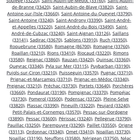
Soulège (33220)
,
Saint-Aubin-de-Médoc (33160)
,
Saint-Aubin-
de-Branne (33420)
,
Saint-Aubin-de-Blaye (33820)
,
Saint-
Antoine-sur-l’Isle (33660)
,
Saint-Antoine-du-Queyret (33790)
,
Saint-Antoine (33240)
,
Saint-Androny (33390)
,
Saint-André-
et-Appelles (33220)
,
Saint-André-du-Bois (33490)
,
Saint-
André-de-Cubzac (33240)
,
Saint-Aignan (33126)
,
Saillans
(33141)
,
Sadirac (33670)
,
Sablons (33910)
,
Ruch (33350)
,
Roquebrune (33580)
,
Romagne (86700)
,
Romagne (33760)
,
Roaillan (33210)
,
Rions (33410)
,
Riocaud (33220)
,
Rimons
(33580)
,
Reignac (33860)
,
Rauzan (33420)
,
Quinsac (33360)
,
Queyrac (33340)
,
Pyla sur Mer (33115)
,
Puybarban (33190)
,
Pujols-sur-Ciron (33210)
,
Puisseguin (33570)
,
Pugnac (33710)
,
Prignac-et-Marcamps (33710)
,
Prignac-en-Médoc (33340)
,
Preignac (33210)
,
Préchac (33730)
,
Portets (33640)
,
Porchères
(33660)
,
Pondaurat (33190)
,
Pompignac (33370)
,
Pompéjac
(33730)
,
Pomerol (33500)
,
Podensac (33720)
,
Pleine-Selve
(33820)
,
Plassac (33390)
,
Pineuilh (33220)
,
Peujard (33240)
,
Petit-Palais-et-Cornemps (33570)
,
Pessac-sur-Dordogne
(33890)
,
Pessac (33600)
,
Périssac (33240)
,
Pellegrue (33790)
,
Pauillac (33250)
,
Parempuyre (33290)
,
Paillet (33550)
,
Origne
(33113)
,
Ordonnac (33340)
,
Omet (33410)
,
Noaillan (33730)
,
Noaillac (33190)
,
Neuffons (33580)
,
Nérigean (33750)
,
Néac