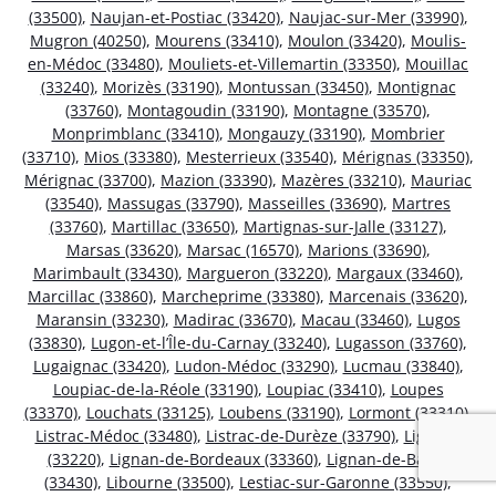
(33500)
,
Naujan-et-Postiac (33420)
,
Naujac-sur-Mer (33990)
,
Mugron (40250)
,
Mourens (33410)
,
Moulon (33420)
,
Moulis-
en-Médoc (33480)
,
Mouliets-et-Villemartin (33350)
,
Mouillac
(33240)
,
Morizès (33190)
,
Montussan (33450)
,
Montignac
(33760)
,
Montagoudin (33190)
,
Montagne (33570)
,
Monprimblanc (33410)
,
Mongauzy (33190)
,
Mombrier
(33710)
,
Mios (33380)
,
Mesterrieux (33540)
,
Mérignas (33350)
,
Mérignac (33700)
,
Mazion (33390)
,
Mazères (33210)
,
Mauriac
(33540)
,
Massugas (33790)
,
Masseilles (33690)
,
Martres
(33760)
,
Martillac (33650)
,
Martignas-sur-Jalle (33127)
,
Marsas (33620)
,
Marsac (16570)
,
Marions (33690)
,
Marimbault (33430)
,
Margueron (33220)
,
Margaux (33460)
,
Marcillac (33860)
,
Marcheprime (33380)
,
Marcenais (33620)
,
Maransin (33230)
,
Madirac (33670)
,
Macau (33460)
,
Lugos
(33830)
,
Lugon-et-l’Île-du-Carnay (33240)
,
Lugasson (33760)
,
Lugaignac (33420)
,
Ludon-Médoc (33290)
,
Lucmau (33840)
,
Loupiac-de-la-Réole (33190)
,
Loupiac (33410)
,
Loupes
(33370)
,
Louchats (33125)
,
Loubens (33190)
,
Lormont (33310)
,
Listrac-Médoc (33480)
,
Listrac-de-Durèze (33790)
,
Ligueux
(33220)
,
Lignan-de-Bordeaux (33360)
,
Lignan-de-Bazas
(33430)
,
Libourne (33500)
,
Lestiac-sur-Garonne (33550)
,