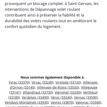
provoquent un blocage complet. à Saint-Gervais, les
interventions de Dépannage volet roulant
contribuent ainsi à préserver la fiabilité et la
durabilité des volets roulants tout en améliorant le
confort quotidien du logement.
Nous sommes également disponible à
:
Yvrac (33370)
,
Virsac (33240)
,
Virelade (33720)
,
Villenave-
d’Ornon (33140)
,
Villenave-de-Rions (33550)
,
Villegouge
(33141)
,
Villandraut (33730)
,
Vignonet (33330)
,
Vertheuil
(33180)
,
Verdelais (33490)
,
Vérac (33240)
,
Vensac (33590)
,
Vendays-Montalivet (33930)
,
Vayres (33870)
,
Valeyrac (33340)
,