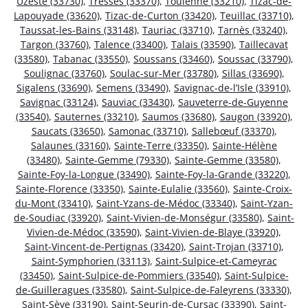
Uzeste (33730)
,
Tresses (33370)
,
Toulenne (33210)
,
Tizac-de-
Lapouyade (33620)
,
Tizac-de-Curton (33420)
,
Teuillac (33710)
,
Taussat-les-Bains (33148)
,
Tauriac (33710)
,
Tarnès (33240)
,
Targon (33760)
,
Talence (33400)
,
Talais (33590)
,
Taillecavat
(33580)
,
Tabanac (33550)
,
Soussans (33460)
,
Soussac (33790)
,
Soulignac (33760)
,
Soulac-sur-Mer (33780)
,
Sillas (33690)
,
Sigalens (33690)
,
Semens (33490)
,
Savignac-de-l’Isle (33910)
,
Savignac (33124)
,
Sauviac (33430)
,
Sauveterre-de-Guyenne
(33540)
,
Sauternes (33210)
,
Saumos (33680)
,
Saugon (33920)
,
Saucats (33650)
,
Samonac (33710)
,
Sallebœuf (33370)
,
Salaunes (33160)
,
Sainte-Terre (33350)
,
Sainte-Hélène
(33480)
,
Sainte-Gemme (79330)
,
Sainte-Gemme (33580)
,
Sainte-Foy-la-Longue (33490)
,
Sainte-Foy-la-Grande (33220)
,
Sainte-Florence (33350)
,
Sainte-Eulalie (33560)
,
Sainte-Croix-
du-Mont (33410)
,
Saint-Yzans-de-Médoc (33340)
,
Saint-Yzan-
de-Soudiac (33920)
,
Saint-Vivien-de-Monségur (33580)
,
Saint-
Vivien-de-Médoc (33590)
,
Saint-Vivien-de-Blaye (33920)
,
Saint-Vincent-de-Pertignas (33420)
,
Saint-Trojan (33710)
,
Saint-Symphorien (33113)
,
Saint-Sulpice-et-Cameyrac
(33450)
,
Saint-Sulpice-de-Pommiers (33540)
,
Saint-Sulpice-
de-Guilleragues (33580)
,
Saint-Sulpice-de-Faleyrens (33330)
,
Saint-Sève (33190)
,
Saint-Seurin-de-Cursac (33390)
,
Saint-