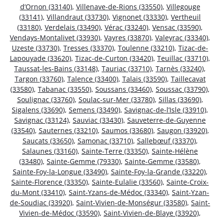
d’Ornon (33140)
,
Villenave-de-Rions (33550)
,
Villegouge
(33141)
,
Villandraut (33730)
,
Vignonet (33330)
,
Vertheuil
(33180)
,
Verdelais (33490)
,
Vérac (33240)
,
Vensac (33590)
,
Vendays-Montalivet (33930)
,
Vayres (33870)
,
Valeyrac (33340)
,
Uzeste (33730)
,
Tresses (33370)
,
Toulenne (33210)
,
Tizac-de-
Lapouyade (33620)
,
Tizac-de-Curton (33420)
,
Teuillac (33710)
,
Taussat-les-Bains (33148)
,
Tauriac (33710)
,
Tarnès (33240)
,
Targon (33760)
,
Talence (33400)
,
Talais (33590)
,
Taillecavat
(33580)
,
Tabanac (33550)
,
Soussans (33460)
,
Soussac (33790)
,
Soulignac (33760)
,
Soulac-sur-Mer (33780)
,
Sillas (33690)
,
Sigalens (33690)
,
Semens (33490)
,
Savignac-de-l’Isle (33910)
,
Savignac (33124)
,
Sauviac (33430)
,
Sauveterre-de-Guyenne
(33540)
,
Sauternes (33210)
,
Saumos (33680)
,
Saugon (33920)
,
Saucats (33650)
,
Samonac (33710)
,
Sallebœuf (33370)
,
Salaunes (33160)
,
Sainte-Terre (33350)
,
Sainte-Hélène
(33480)
,
Sainte-Gemme (79330)
,
Sainte-Gemme (33580)
,
Sainte-Foy-la-Longue (33490)
,
Sainte-Foy-la-Grande (33220)
,
Sainte-Florence (33350)
,
Sainte-Eulalie (33560)
,
Sainte-Croix-
du-Mont (33410)
,
Saint-Yzans-de-Médoc (33340)
,
Saint-Yzan-
de-Soudiac (33920)
,
Saint-Vivien-de-Monségur (33580)
,
Saint-
Vivien-de-Médoc (33590)
,
Saint-Vivien-de-Blaye (33920)
,