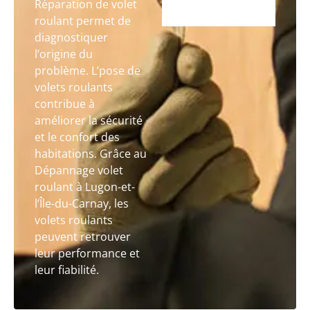
Réparation de volet
roulant permet de
diagnostiquer
l’origine du
problème. L’pose de
volets roulants
contribue à
améliorer la sécurité
et le confort des
habitations. Grâce au
Dépannage volet
roulant à Lugon-et-
l’Île-du-Carnay, les
volets roulants
peuvent retrouver
leur performance et
leur fiabilité.