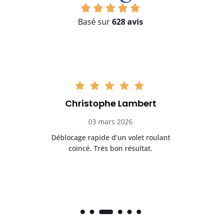
Basé sur
628 avis
Stéphane Aubert
05 mars 2026
Très satisfait du dépannage sur mon volet
Ré
roulant électrique.