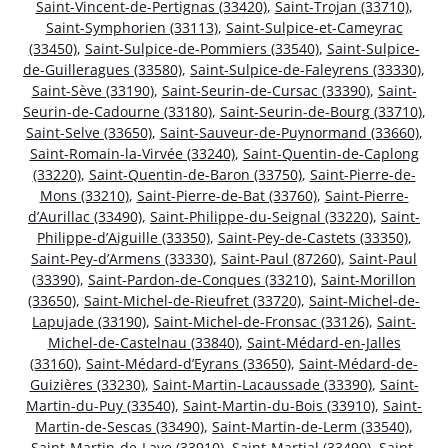
Saint-Vincent-de-Pertignas (33420)
,
Saint-Trojan (33710)
,
Saint-Symphorien (33113)
,
Saint-Sulpice-et-Cameyrac
(33450)
,
Saint-Sulpice-de-Pommiers (33540)
,
Saint-Sulpice-
de-Guilleragues (33580)
,
Saint-Sulpice-de-Faleyrens (33330)
,
Saint-Sève (33190)
,
Saint-Seurin-de-Cursac (33390)
,
Saint-
Seurin-de-Cadourne (33180)
,
Saint-Seurin-de-Bourg (33710)
,
Saint-Selve (33650)
,
Saint-Sauveur-de-Puynormand (33660)
,
Saint-Romain-la-Virvée (33240)
,
Saint-Quentin-de-Caplong
(33220)
,
Saint-Quentin-de-Baron (33750)
,
Saint-Pierre-de-
Mons (33210)
,
Saint-Pierre-de-Bat (33760)
,
Saint-Pierre-
d’Aurillac (33490)
,
Saint-Philippe-du-Seignal (33220)
,
Saint-
Philippe-d’Aiguille (33350)
,
Saint-Pey-de-Castets (33350)
,
Saint-Pey-d’Armens (33330)
,
Saint-Paul (87260)
,
Saint-Paul
(33390)
,
Saint-Pardon-de-Conques (33210)
,
Saint-Morillon
(33650)
,
Saint-Michel-de-Rieufret (33720)
,
Saint-Michel-de-
Lapujade (33190)
,
Saint-Michel-de-Fronsac (33126)
,
Saint-
Michel-de-Castelnau (33840)
,
Saint-Médard-en-Jalles
(33160)
,
Saint-Médard-d’Eyrans (33650)
,
Saint-Médard-de-
Guizières (33230)
,
Saint-Martin-Lacaussade (33390)
,
Saint-
Martin-du-Puy (33540)
,
Saint-Martin-du-Bois (33910)
,
Saint-
Martin-de-Sescas (33490)
,
Saint-Martin-de-Lerm (33540)
,
Saint-Martin-de-Laye (33910)
,
Saint-Martial (33490)
,
Saint-