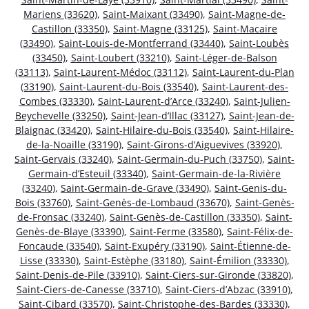
Mariens (33620)
,
Saint-Maixant (33490)
,
Saint-Magne-de-
Castillon (33350)
,
Saint-Magne (33125)
,
Saint-Macaire
(33490)
,
Saint-Louis-de-Montferrand (33440)
,
Saint-Loubès
(33450)
,
Saint-Loubert (33210)
,
Saint-Léger-de-Balson
(33113)
,
Saint-Laurent-Médoc (33112)
,
Saint-Laurent-du-Plan
(33190)
,
Saint-Laurent-du-Bois (33540)
,
Saint-Laurent-des-
Combes (33330)
,
Saint-Laurent-d’Arce (33240)
,
Saint-Julien-
Beychevelle (33250)
,
Saint-Jean-d’Illac (33127)
,
Saint-Jean-de-
Blaignac (33420)
,
Saint-Hilaire-du-Bois (33540)
,
Saint-Hilaire-
de-la-Noaille (33190)
,
Saint-Girons-d’Aiguevives (33920)
,
Saint-Gervais (33240)
,
Saint-Germain-du-Puch (33750)
,
Saint-
Germain-d’Esteuil (33340)
,
Saint-Germain-de-la-Rivière
(33240)
,
Saint-Germain-de-Grave (33490)
,
Saint-Genis-du-
Bois (33760)
,
Saint-Genès-de-Lombaud (33670)
,
Saint-Genès-
de-Fronsac (33240)
,
Saint-Genès-de-Castillon (33350)
,
Saint-
Genès-de-Blaye (33390)
,
Saint-Ferme (33580)
,
Saint-Félix-de-
Foncaude (33540)
,
Saint-Exupéry (33190)
,
Saint-Étienne-de-
Lisse (33330)
,
Saint-Estèphe (33180)
,
Saint-Émilion (33330)
,
Saint-Denis-de-Pile (33910)
,
Saint-Ciers-sur-Gironde (33820)
,
Saint-Ciers-de-Canesse (33710)
,
Saint-Ciers-d’Abzac (33910)
,
Saint-Cibard (33570)
,
Saint-Christophe-des-Bardes (33330)
,