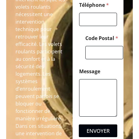
Téléphone
*
volets roulants
nécessitent une
intervention
technique pour
retrouver leur
Code Postal
*
efficacité. Les volets
roulants participent
au confort et à la
sécurité des
Message
logements. Les
systèmes
d’enroulement
peuvent parfois se
bloquer ou
fonctionner de
manière irrégulière.
Dans ces situations,
ENVOYER
une intervention de