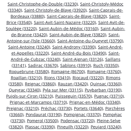
Saint-Christophe-de-Double (33230)
,
Saint-Christoly-Médoc
(33340)
,
Saint-Christoly-de-Blaye (33920)
,
Saint-Caprais-de-
Bordeaux (33880)
,
Saint-Caprais-de-Blaye (33820)
,
Saint-
Brice (33540)
,
Saint-Avit-Saint-Nazaire (33220)
,
Saint-Avit-de-
Soulège (33220)
,
Saint-Aubin-de-Médoc (33160)
,
Saint-Aubin-
de-Branne (33420)
,
Saint-Aubin-de-Blaye (33820)
,
Saint-
Antoine-sur-l’Isle (33660)
,
Saint-Antoine-du-Queyret (33790)
,
Saint-Antoine (33240)
,
Saint-Androny (33390)
,
Saint-André-
et-Appelles (33220)
,
Saint-André-du-Bois (33490)
,
Saint-
André-de-Cubzac (33240)
,
Saint-Aignan (33126)
,
Saillans
(33141)
,
Sadirac (33670)
,
Sablons (33910)
,
Ruch (33350)
,
Roquebrune (33580)
,
Romagne (86700)
,
Romagne (33760)
,
Roaillan (33210)
,
Rions (33410)
,
Riocaud (33220)
,
Rimons
(33580)
,
Reignac (33860)
,
Rauzan (33420)
,
Quinsac (33360)
,
Queyrac (33340)
,
Pyla sur Mer (33115)
,
Puybarban (33190)
,
Pujols-sur-Ciron (33210)
,
Puisseguin (33570)
,
Pugnac (33710)
,
Prignac-et-Marcamps (33710)
,
Prignac-en-Médoc (33340)
,
Preignac (33210)
,
Préchac (33730)
,
Portets (33640)
,
Porchères
(33660)
,
Pondaurat (33190)
,
Pompignac (33370)
,
Pompéjac
(33730)
,
Pomerol (33500)
,
Podensac (33720)
,
Pleine-Selve
(33820)
,
Plassac (33390)
,
Pineuilh (33220)
,
Peujard (33240)
,