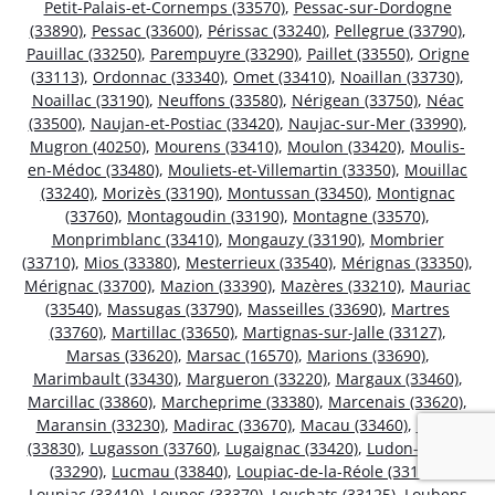
Petit-Palais-et-Cornemps (33570)
,
Pessac-sur-Dordogne
(33890)
,
Pessac (33600)
,
Périssac (33240)
,
Pellegrue (33790)
,
Pauillac (33250)
,
Parempuyre (33290)
,
Paillet (33550)
,
Origne
(33113)
,
Ordonnac (33340)
,
Omet (33410)
,
Noaillan (33730)
,
Noaillac (33190)
,
Neuffons (33580)
,
Nérigean (33750)
,
Néac
(33500)
,
Naujan-et-Postiac (33420)
,
Naujac-sur-Mer (33990)
,
Mugron (40250)
,
Mourens (33410)
,
Moulon (33420)
,
Moulis-
en-Médoc (33480)
,
Mouliets-et-Villemartin (33350)
,
Mouillac
(33240)
,
Morizès (33190)
,
Montussan (33450)
,
Montignac
(33760)
,
Montagoudin (33190)
,
Montagne (33570)
,
Monprimblanc (33410)
,
Mongauzy (33190)
,
Mombrier
(33710)
,
Mios (33380)
,
Mesterrieux (33540)
,
Mérignas (33350)
,
Mérignac (33700)
,
Mazion (33390)
,
Mazères (33210)
,
Mauriac
(33540)
,
Massugas (33790)
,
Masseilles (33690)
,
Martres
(33760)
,
Martillac (33650)
,
Martignas-sur-Jalle (33127)
,
Marsas (33620)
,
Marsac (16570)
,
Marions (33690)
,
Marimbault (33430)
,
Margueron (33220)
,
Margaux (33460)
,
Marcillac (33860)
,
Marcheprime (33380)
,
Marcenais (33620)
,
Maransin (33230)
,
Madirac (33670)
,
Macau (33460)
,
Lugos
(33830)
,
Lugasson (33760)
,
Lugaignac (33420)
,
Ludon-Médoc
(33290)
,
Lucmau (33840)
,
Loupiac-de-la-Réole (33190)
,
Loupiac (33410)
,
Loupes (33370)
,
Louchats (33125)
,
Loubens