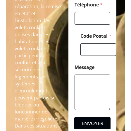
Téléphone
*
réparation, la remise
en état et
l’installation des
volets roulants
utilisés dans les
Code Postal
*
habitations. Les
volets roulants
participent au
confort et à la
Message
sécurité des
logements. Les
systèmes
d’enroulement
peuvent parfois se
bloquer ou
fonctionner de
manière irrégulière.
ENVOYER
Dans ces situations,