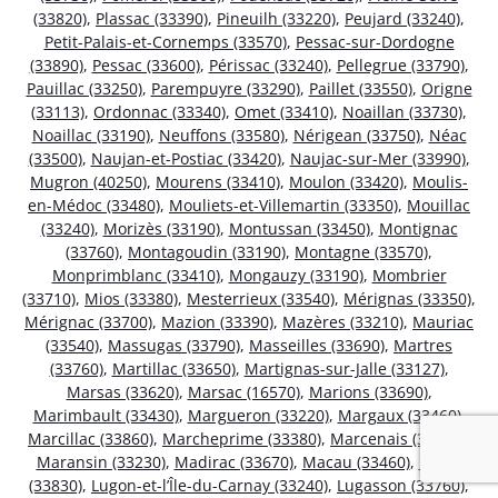
(33820)
,
Plassac (33390)
,
Pineuilh (33220)
,
Peujard (33240)
,
Petit-Palais-et-Cornemps (33570)
,
Pessac-sur-Dordogne
(33890)
,
Pessac (33600)
,
Périssac (33240)
,
Pellegrue (33790)
,
Pauillac (33250)
,
Parempuyre (33290)
,
Paillet (33550)
,
Origne
(33113)
,
Ordonnac (33340)
,
Omet (33410)
,
Noaillan (33730)
,
Noaillac (33190)
,
Neuffons (33580)
,
Nérigean (33750)
,
Néac
(33500)
,
Naujan-et-Postiac (33420)
,
Naujac-sur-Mer (33990)
,
Mugron (40250)
,
Mourens (33410)
,
Moulon (33420)
,
Moulis-
en-Médoc (33480)
,
Mouliets-et-Villemartin (33350)
,
Mouillac
(33240)
,
Morizès (33190)
,
Montussan (33450)
,
Montignac
(33760)
,
Montagoudin (33190)
,
Montagne (33570)
,
Monprimblanc (33410)
,
Mongauzy (33190)
,
Mombrier
(33710)
,
Mios (33380)
,
Mesterrieux (33540)
,
Mérignas (33350)
,
Mérignac (33700)
,
Mazion (33390)
,
Mazères (33210)
,
Mauriac
(33540)
,
Massugas (33790)
,
Masseilles (33690)
,
Martres
(33760)
,
Martillac (33650)
,
Martignas-sur-Jalle (33127)
,
Marsas (33620)
,
Marsac (16570)
,
Marions (33690)
,
Marimbault (33430)
,
Margueron (33220)
,
Margaux (33460)
,
Marcillac (33860)
,
Marcheprime (33380)
,
Marcenais (33620)
,
Maransin (33230)
,
Madirac (33670)
,
Macau (33460)
,
Lugos
(33830)
,
Lugon-et-l’Île-du-Carnay (33240)
,
Lugasson (33760)
,