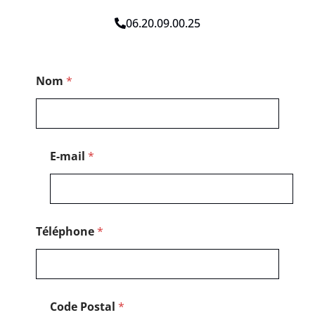
06.20.09.00.25
P
Nom
*
o
s
t
a
l
*
E-mail
*
M
e
s
s
a
g
Téléphone
*
e
Code Postal
*