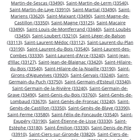
Martin-de-Sescas (33490)
,
Saint-Martin-de-Lerm (33540)
,
Saint-Martin-de-Laye (33910)
,
Saint-Martial (33490)
,
Saint-
Mariens (33620)
,
Saint-Maixant (33490)
,
Saint-Magne-de-
Castillon (33350)
,
Saint-Magne (33125)
,
Saint-Macaire
(33490)
,
Saint-Louis-de-Montferrand (33440)
,
Saint-Loubès
(33450)
,
Saint-Loubert (33210)
,
Saint-Léger-de-Balson
(33113)
,
Saint-Laurent-Médoc (33112)
,
Saint-Laurent-du-Plan
(33190)
,
Saint-Laurent-du-Bois (33540)
,
Saint-Laurent-des-
Combes (33330)
,
Saint-Laurent-d’Arce (33240)
,
Saint-Jean-
d’Illac (33127)
,
Saint-Jean-de-Blaignac (33420)
,
Saint-Hilaire-
du-Bois (33540)
,
Saint-Hilaire-de-la-Noaille (33190)
,
Saint-
Girons-d’Aiguevives (33920)
,
Saint-Gervais (33240)
,
Saint-
Germain-du-Puch (33750)
,
Saint-Germain-d’Esteuil (33340)
,
Saint-Germain-de-la-Rivière (33240)
,
Saint-Germain-de-
Grave (33490)
,
Saint-Genis-du-Bois (33760)
,
Saint-Genès-de-
Lombaud (33670)
,
Saint-Genès-de-Fronsac (33240)
,
Saint-
Genès-de-Castillon (33350)
,
Saint-Genès-de-Blaye (33390)
,
Saint-Ferme (33580)
,
Saint-Félix-de-Foncaude (33540)
,
Saint-
Exupéry (33190)
,
Saint-Étienne-de-Lisse (33330)
,
Saint-
Estèphe (33180)
,
Saint-Émilion (33330)
,
Saint-Denis-de-Pile
(33910)
,
Saint-Ciers-sur-Gironde (33820)
,
Saint-Ciers-de-