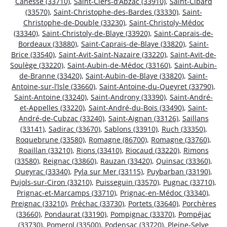
Canesse (33710)
,
Saint-Ciers-d’Abzac (33910)
,
Saint-Cibard
(33570)
,
Saint-Christophe-des-Bardes (33330)
,
Saint-
Christophe-de-Double (33230)
,
Saint-Christoly-Médoc
(33340)
,
Saint-Christoly-de-Blaye (33920)
,
Saint-Caprais-de-
Bordeaux (33880)
,
Saint-Caprais-de-Blaye (33820)
,
Saint-
Brice (33540)
,
Saint-Avit-Saint-Nazaire (33220)
,
Saint-Avit-de-
Soulège (33220)
,
Saint-Aubin-de-Médoc (33160)
,
Saint-Aubin-
de-Branne (33420)
,
Saint-Aubin-de-Blaye (33820)
,
Saint-
Antoine-sur-l’Isle (33660)
,
Saint-Antoine-du-Queyret (33790)
,
Saint-Antoine (33240)
,
Saint-Androny (33390)
,
Saint-André-
et-Appelles (33220)
,
Saint-André-du-Bois (33490)
,
Saint-
André-de-Cubzac (33240)
,
Saint-Aignan (33126)
,
Saillans
(33141)
,
Sadirac (33670)
,
Sablons (33910)
,
Ruch (33350)
,
Roquebrune (33580)
,
Romagne (86700)
,
Romagne (33760)
,
Roaillan (33210)
,
Rions (33410)
,
Riocaud (33220)
,
Rimons
(33580)
,
Reignac (33860)
,
Rauzan (33420)
,
Quinsac (33360)
,
Queyrac (33340)
,
Pyla sur Mer (33115)
,
Puybarban (33190)
,
Pujols-sur-Ciron (33210)
,
Puisseguin (33570)
,
Pugnac (33710)
,
Prignac-et-Marcamps (33710)
,
Prignac-en-Médoc (33340)
,
Preignac (33210)
,
Préchac (33730)
,
Portets (33640)
,
Porchères
(33660)
,
Pondaurat (33190)
,
Pompignac (33370)
,
Pompéjac
(33730)
,
Pomerol (33500)
,
Podensac (33720)
,
Pleine-Selve