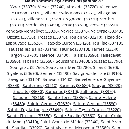
Nous sommes également disponible à
:
Yvrac (33370)
,
Virsac (33240)
,
Virelade (33720)
,
Villenave-
d’Ornon (33140)
,
Villenave-de-Rions (33550)
,
Villegouge
(33141)
,
Villandraut (33730)
,
Vignonet (33330)
,
Vertheuil
(33180)
,
Verdelais (33490)
,
Vérac (33240)
,
Vensac (33590)
,
Vendays-Montalivet (33930)
,
Vayres (33870)
,
Valeyrac (33340)
,
Uzeste (33730)
,
Tresses (33370)
,
Toulenne (33210)
,
Tizac-de-
Lapouyade (33620)
,
Tizac-de-Curton (33420)
,
Teuillac (33710)
,
Taussat-les-Bains (33148)
,
Tauriac (33710)
,
Tarnès (33240)
,
Targon (33760)
,
Talence (33400)
,
Talais (33590)
,
Taillecavat
(33580)
,
Tabanac (33550)
,
Soussans (33460)
,
Soussac (33790)
,
Soulignac (33760)
,
Soulac-sur-Mer (33780)
,
Sillas (33690)
,
Sigalens (33690)
,
Semens (33490)
,
Savignac-de-l’Isle (33910)
,
Savignac (33124)
,
Sauviac (33430)
,
Sauveterre-de-Guyenne
(33540)
,
Sauternes (33210)
,
Saumos (33680)
,
Saugon (33920)
,
Saucats (33650)
,
Samonac (33710)
,
Sallebœuf (33370)
,
Salaunes (33160)
,
Sainte-Terre (33350)
,
Sainte-Hélène
(33480)
,
Sainte-Gemme (79330)
,
Sainte-Gemme (33580)
,
Sainte-Foy-la-Longue (33490)
,
Sainte-Foy-la-Grande (33220)
,
Sainte-Florence (33350)
,
Sainte-Eulalie (33560)
,
Sainte-Croix-
du-Mont (33410)
,
Saint-Yzans-de-Médoc (33340)
,
Saint-Yzan-
de-Soudiac (33920)
,
Saint-Vivien-de-Monségur (33580)
,
Saint-