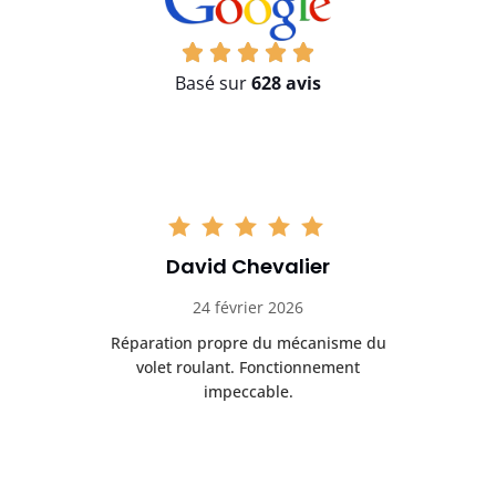
Basé sur
628 avis
Christophe Lambert
03 mars 2026
u
Déblocage rapide d’un volet roulant
Tr
coincé. Très bon résultat.