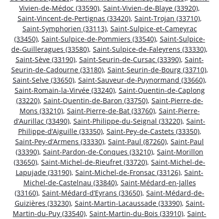
Vivien-de-Médoc (33590)
,
Saint-Vivien-de-Blaye (33920)
,
Saint-Vincent-de-Pertignas (33420)
,
Saint-Trojan (33710)
,
Saint-Symphorien (33113)
,
Saint-Sulpice-et-Cameyrac
(33450)
,
Saint-Sulpice-de-Pommiers (33540)
,
Saint-Sulpice-
de-Guilleragues (33580)
,
Saint-Sulpice-de-Faleyrens (33330)
,
Saint-Sève (33190)
,
Saint-Seurin-de-Cursac (33390)
,
Saint-
Seurin-de-Cadourne (33180)
,
Saint-Seurin-de-Bourg (33710)
,
Saint-Selve (33650)
,
Saint-Sauveur-de-Puynormand (33660)
,
Saint-Romain-la-Virvée (33240)
,
Saint-Quentin-de-Caplong
(33220)
,
Saint-Quentin-de-Baron (33750)
,
Saint-Pierre-de-
Mons (33210)
,
Saint-Pierre-de-Bat (33760)
,
Saint-Pierre-
d’Aurillac (33490)
,
Saint-Philippe-du-Seignal (33220)
,
Saint-
Philippe-d’Aiguille (33350)
,
Saint-Pey-de-Castets (33350)
,
Saint-Pey-d’Armens (33330)
,
Saint-Paul (87260)
,
Saint-Paul
(33390)
,
Saint-Pardon-de-Conques (33210)
,
Saint-Morillon
(33650)
,
Saint-Michel-de-Rieufret (33720)
,
Saint-Michel-de-
Lapujade (33190)
,
Saint-Michel-de-Fronsac (33126)
,
Saint-
Michel-de-Castelnau (33840)
,
Saint-Médard-en-Jalles
(33160)
,
Saint-Médard-d’Eyrans (33650)
,
Saint-Médard-de-
Guizières (33230)
,
Saint-Martin-Lacaussade (33390)
,
Saint-
Martin-du-Puy (33540)
,
Saint-Martin-du-Bois (33910)
,
Saint-