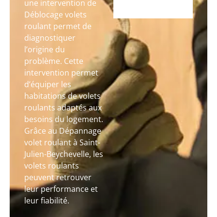
une intervention de
Déblocage volets
roulant permet de
diagnostiquer
l’origine du
problème. Cette
intervention permet
d’équiper les
habitations de volets
roulants adaptés aux
besoins du logement.
Grâce au Dépannage
volet roulant à Saint-
Julien-Beychevelle, les
volets roulants
peuvent retrouver
leur performance et
leur fiabilité.