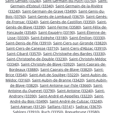
Saint-Gervais (33240)
,
Saint-Germain-du-Puch (33750)
,
Saint-
Germain-d’Esteuil (33340)
,
Saint-Germain-de-la-Rivière
(33240)
,
Saint-Germain-de-Grave (33490)
,
Saint-Genis-du-
Bois (33760)
,
Saint-Genès-de-Lombaud (33670)
,
Saint-Genès-
de-Fronsac (33240)
,
Saint-Genès-de-Castillon (33350)
,
Saint-
Genès-de-Blaye (33390)
,
Saint-Ferme (33580)
,
Saint-Félix-de-
Foncaude (33540)
,
Saint-Exupéry (33190)
,
Saint-Étienne-de-
Lisse (33330)
,
Saint-Estèphe (33180)
,
Saint-Émilion (33330)
,
Saint-Denis-de-Pile (33910)
,
Saint-Ciers-sur-Gironde (33820)
,
Saint-Ciers-de-Canesse (33710)
,
Saint-Ciers-d’Abzac (33910)
,
Saint-Cibard (33570)
,
Saint-Christophe-des-Bardes (33330)
,
Saint-Christophe-de-Double (33230)
,
Saint-Christoly-Médoc
(33340)
,
Saint-Christoly-de-Blaye (33920)
,
Saint-Caprais-de-
Bordeaux (33880)
,
Saint-Caprais-de-Blaye (33820)
,
Saint-
Brice (33540)
,
Saint-Avit-de-Soulège (33220)
,
Saint-Aubin-de-
Médoc (33160)
,
Saint-Aubin-de-Branne (33420)
,
Saint-Aubin-
de-Blaye (33820)
,
Saint-Antoine-sur-l’Isle (33660)
,
Saint-
Antoine-du-Queyret (33790)
,
Saint-Antoine (33240)
,
Saint-
Androny (33390)
,
Saint-André-et-Appelles (33220)
,
Saint-
André-du-Bois (33490)
,
Saint-André-de-Cubzac (33240)
,
Saint-Aignan (33126)
,
Saillans (33141)
,
Sadirac (33670)
,
Sablons (33910)
,
Ruch (33350)
,
Roquebrune (33580)
,