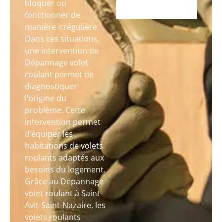
bloquer ou
fonctionner de
manière irrégulière.
Dans ces situations,
une intervention de
Dépannage volet
roulant permet de
diagnostiquer
l’origine du
problème. Cette
intervention permet
d’équiper les
habitations de volets
roulants adaptés aux
besoins du logement.
Grâce au Dépannage
volet roulant à Saint-
Avit-Saint-Nazaire, les
volets roulants