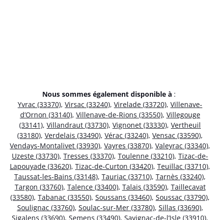
Nous sommes également disponible à
:
Yvrac (33370)
,
Virsac (33240)
,
Virelade (33720)
,
Villenave-
d’Ornon (33140)
,
Villenave-de-Rions (33550)
,
Villegouge
(33141)
,
Villandraut (33730)
,
Vignonet (33330)
,
Vertheuil
(33180)
,
Verdelais (33490)
,
Vérac (33240)
,
Vensac (33590)
,
Vendays-Montalivet (33930)
,
Vayres (33870)
,
Valeyrac (33340)
,
Uzeste (33730)
,
Tresses (33370)
,
Toulenne (33210)
,
Tizac-de-
Lapouyade (33620)
,
Tizac-de-Curton (33420)
,
Teuillac (33710)
,
Taussat-les-Bains (33148)
,
Tauriac (33710)
,
Tarnès (33240)
,
Targon (33760)
,
Talence (33400)
,
Talais (33590)
,
Taillecavat
(33580)
,
Tabanac (33550)
,
Soussans (33460)
,
Soussac (33790)
,
Soulignac (33760)
,
Soulac-sur-Mer (33780)
,
Sillas (33690)
,
Sigalens (33690)
,
Semens (33490)
,
Savignac-de-l’Isle (33910)
,