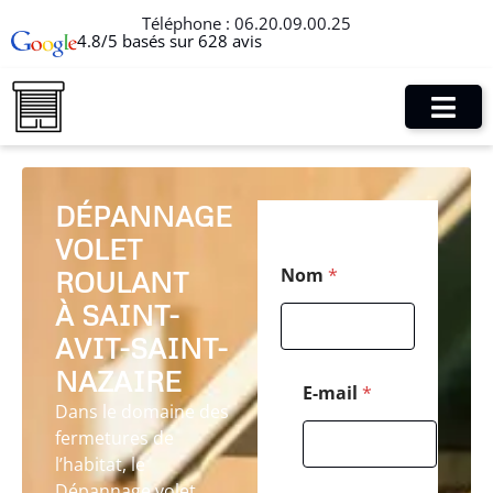
Téléphone :
06.20.09.00.25
4.8/5 basés sur 628 avis
DÉPANNAGE
VOLET
M
Nom
*
ROULANT
e
s
À SAINT-
s
a
AVIT-SAINT-
g
NAZAIRE
e
E-mail
*
N
Dans le domaine des
o
fermetures de
m
l’habitat, le
N
o
Dépannage volet