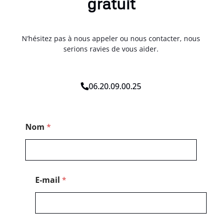
gratuit
N’hésitez pas à nous appeler ou nous contacter, nous
serions ravies de vous aider.
06.20.09.00.25
*
Nom
*
N
o
m
*
E-mail
*