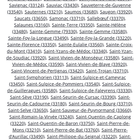
Savignac (33124)
,
Sauviac (33430)
,
Sauveterre-de-Guyenne
(33540)
,
Sauternes (33210)
,
Saumos (33680)
,
Saugon (33920)
,
Saucats (33650)
,
Samonac (33710)
,
Sallebœuf (33370)
,
Salaunes (33160)
,
Sainte-Terre (33350)
,
Sainte-Hélène
(33480)
,
Sainte-Gemme (79330)
,
Sainte-Gemme (33580)
,
Sainte-Foy-la-Longue (33490)
,
Sainte-Foy-la-Grande (33220)
,
Sainte-Florence (33350)
,
Sainte-Eulalie (33560)
,
Sainte-Croix-
du-Mont (33410)
,
Saint-Yzans-de-Médoc (33340)
,
Saint-Yzan-
de-Soudiac (33920)
,
Saint-Vivien-de-Monségur (33580)
,
Saint-
Vivien-de-Médoc (33590)
,
Saint-Vivien-de-Blaye (33920)
,
Saint-Vincent-de-Pertignas (33420)
,
Saint-Trojan (33710)
,
Saint-Symphorien (33113)
,
Saint-Sulpice-et-Cameyrac
(33450)
,
Saint-Sulpice-de-Pommiers (33540)
,
Saint-Sulpice-
de-Guilleragues (33580)
,
Saint-Sulpice-de-Faleyrens (33330)
,
Saint-Sève (33190)
,
Saint-Seurin-de-Cursac (33390)
,
Saint-
Seurin-de-Cadourne (33180)
,
Saint-Seurin-de-Bourg (33710)
,
Saint-Selve (33650)
,
Saint-Sauveur-de-Puynormand (33660)
,
Saint-Romain-la-Virvée (33240)
,
Saint-Quentin-de-Caplong
(33220)
,
Saint-Quentin-de-Baron (33750)
,
Saint-Pierre-de-
Mons (33210)
,
Saint-Pierre-de-Bat (33760)
,
Saint-Pierre-
d’Aurillac (33490)
,
Saint-Philippe-du-Seignal (33220)
,
Saint-