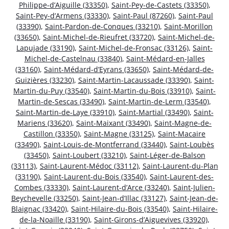
Philippe-d’Aiguille (33350)
,
Saint-Pey-de-Castets (33350)
,
Saint-Pey-d’Armens (33330)
,
Saint-Paul (87260)
,
Saint-Paul
(33390)
,
Saint-Pardon-de-Conques (33210)
,
Saint-Morillon
(33650)
,
Saint-Michel-de-Rieufret (33720)
,
Saint-Michel-de-
Lapujade (33190)
,
Saint-Michel-de-Fronsac (33126)
,
Saint-
Michel-de-Castelnau (33840)
,
Saint-Médard-en-Jalles
(33160)
,
Saint-Médard-d’Eyrans (33650)
,
Saint-Médard-de-
Guizières (33230)
,
Saint-Martin-Lacaussade (33390)
,
Saint-
Martin-du-Puy (33540)
,
Saint-Martin-du-Bois (33910)
,
Saint-
Martin-de-Sescas (33490)
,
Saint-Martin-de-Lerm (33540)
,
Saint-Martin-de-Laye (33910)
,
Saint-Martial (33490)
,
Saint-
Mariens (33620)
,
Saint-Maixant (33490)
,
Saint-Magne-de-
Castillon (33350)
,
Saint-Magne (33125)
,
Saint-Macaire
(33490)
,
Saint-Louis-de-Montferrand (33440)
,
Saint-Loubès
(33450)
,
Saint-Loubert (33210)
,
Saint-Léger-de-Balson
(33113)
,
Saint-Laurent-Médoc (33112)
,
Saint-Laurent-du-Plan
(33190)
,
Saint-Laurent-du-Bois (33540)
,
Saint-Laurent-des-
Combes (33330)
,
Saint-Laurent-d’Arce (33240)
,
Saint-Julien-
Beychevelle (33250)
,
Saint-Jean-d’Illac (33127)
,
Saint-Jean-de-
Blaignac (33420)
,
Saint-Hilaire-du-Bois (33540)
,
Saint-Hilaire-
de-la-Noaille (33190)
,
Saint-Girons-d’Aiguevives (33920)
,