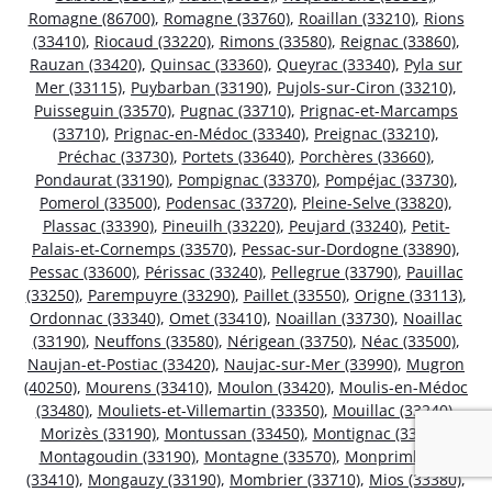
Romagne (86700)
,
Romagne (33760)
,
Roaillan (33210)
,
Rions
(33410)
,
Riocaud (33220)
,
Rimons (33580)
,
Reignac (33860)
,
Rauzan (33420)
,
Quinsac (33360)
,
Queyrac (33340)
,
Pyla sur
Mer (33115)
,
Puybarban (33190)
,
Pujols-sur-Ciron (33210)
,
Puisseguin (33570)
,
Pugnac (33710)
,
Prignac-et-Marcamps
(33710)
,
Prignac-en-Médoc (33340)
,
Preignac (33210)
,
Préchac (33730)
,
Portets (33640)
,
Porchères (33660)
,
Pondaurat (33190)
,
Pompignac (33370)
,
Pompéjac (33730)
,
Pomerol (33500)
,
Podensac (33720)
,
Pleine-Selve (33820)
,
Plassac (33390)
,
Pineuilh (33220)
,
Peujard (33240)
,
Petit-
Palais-et-Cornemps (33570)
,
Pessac-sur-Dordogne (33890)
,
Pessac (33600)
,
Périssac (33240)
,
Pellegrue (33790)
,
Pauillac
(33250)
,
Parempuyre (33290)
,
Paillet (33550)
,
Origne (33113)
,
Ordonnac (33340)
,
Omet (33410)
,
Noaillan (33730)
,
Noaillac
(33190)
,
Neuffons (33580)
,
Nérigean (33750)
,
Néac (33500)
,
Naujan-et-Postiac (33420)
,
Naujac-sur-Mer (33990)
,
Mugron
(40250)
,
Mourens (33410)
,
Moulon (33420)
,
Moulis-en-Médoc
(33480)
,
Mouliets-et-Villemartin (33350)
,
Mouillac (33240)
,
Morizès (33190)
,
Montussan (33450)
,
Montignac (33760)
,
Montagoudin (33190)
,
Montagne (33570)
,
Monprimblanc
(33410)
,
Mongauzy (33190)
,
Mombrier (33710)
,
Mios (33380)
,