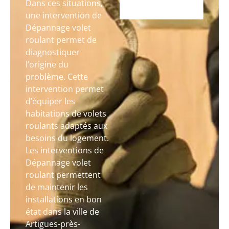
Dans ces situations,
une intervention de
Dépannage volet
roulant permet de
diagnostiquer
l’origine du
problème. Cette
intervention permet
d’équiper les
habitations de volets
roulants adaptés aux
besoins du logement.
Les interventions de
Dépannage volet
roulant permettent
de maintenir les
installations en bon
état dans la ville de
Artigues-près-