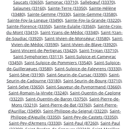
Saucats (33650)
,
Samonac (33710)
,
Sallebœuf (33370)
,
Salaunes (33160)
,
Sainte-Terre (33350)
,
Sainte-Hélène
(33480)
,
Sainte-Gemme (79330)
,
Sainte-Gemme (33580)
,
Sainte-Foy-la-Longue (33490)
,
Sainte-Foy-la-Grande (33220)
,
Sainte-Florence (33350)
,
Sainte-Eulalie (33560)
,
Sainte-Croix-
du-Mont (33410)
,
Saint-Yzans-de-Médoc (33340)
,
Saint-Yzan-
de-Soudiac (33920)
,
Saint-Vivien-de-Monségur (33580)
,
Saint-
Vivien-de-Médoc (33590)
,
Saint-Vivien-de-Blaye (33920)
,
Saint-Vincent-de-Pertignas (33420)
,
Saint-Trojan (33710)
,
Saint-Symphorien (33113)
,
Saint-Sulpice-et-Cameyrac
(33450)
,
Saint-Sulpice-de-Pommiers (33540)
,
Saint-Sulpice-
de-Guilleragues (33580)
,
Saint-Sulpice-de-Faleyrens (33330)
,
Saint-Sève (33190)
,
Saint-Seurin-de-Cursac (33390)
,
Saint-
Seurin-de-Cadourne (33180)
,
Saint-Seurin-de-Bourg (33710)
,
Saint-Selve (33650)
,
Saint-Sauveur-de-Puynormand (33660)
,
Saint-Romain-la-Virvée (33240)
,
Saint-Quentin-de-Caplong
(33220)
,
Saint-Quentin-de-Baron (33750)
,
Saint-Pierre-de-
Mons (33210)
,
Saint-Pierre-de-Bat (33760)
,
Saint-Pierre-
d’Aurillac (33490)
,
Saint-Philippe-du-Seignal (33220)
,
Saint-
Philippe-d’Aiguille (33350)
,
Saint-Pey-de-Castets (33350)
,
Saint-Pey-d’Armens (33330)
,
Saint-Paul (87260)
,
Saint-Paul