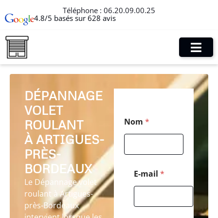
Téléphone :
06.20.09.00.25
4.8/5 basés sur 628 avis
DÉPANNAGE
VOLET
*
Nom
*
ROULANT
T
é
À ARTIGUES-
l
é
PRÈS-
p
BORDEAUX
h
E-mail
*
o
Le Dépannage volet
n
roulant à Artigues-
e
près-Bordeaux
N
o
intervient lorsque les