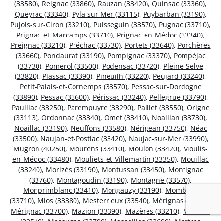
(33580)
,
Reignac (33860)
,
Rauzan (33420)
,
Quinsac (33360)
,
Queyrac (33340)
,
Pyla sur Mer (33115)
,
Puybarban (33190)
,
Pujols-sur-Ciron (33210)
,
Puisseguin (33570)
,
Pugnac (33710)
,
Prignac-et-Marcamps (33710)
,
Prignac-en-Médoc (33340)
,
Preignac (33210)
,
Préchac (33730)
,
Portets (33640)
,
Porchères
(33660)
,
Pondaurat (33190)
,
Pompignac (33370)
,
Pompéjac
(33730)
,
Pomerol (33500)
,
Podensac (33720)
,
Pleine-Selve
(33820)
,
Plassac (33390)
,
Pineuilh (33220)
,
Peujard (33240)
,
Petit-Palais-et-Cornemps (33570)
,
Pessac-sur-Dordogne
(33890)
,
Pessac (33600)
,
Périssac (33240)
,
Pellegrue (33790)
,
Pauillac (33250)
,
Parempuyre (33290)
,
Paillet (33550)
,
Origne
(33113)
,
Ordonnac (33340)
,
Omet (33410)
,
Noaillan (33730)
,
Noaillac (33190)
,
Neuffons (33580)
,
Nérigean (33750)
,
Néac
(33500)
,
Naujan-et-Postiac (33420)
,
Naujac-sur-Mer (33990)
,
Mugron (40250)
,
Mourens (33410)
,
Moulon (33420)
,
Moulis-
en-Médoc (33480)
,
Mouliets-et-Villemartin (33350)
,
Mouillac
(33240)
,
Morizès (33190)
,
Montussan (33450)
,
Montignac
(33760)
,
Montagoudin (33190)
,
Montagne (33570)
,
Monprimblanc (33410)
,
Mongauzy (33190)
,
Mombrier
(33710)
,
Mios (33380)
,
Mesterrieux (33540)
,
Mérignas (33350)
,
Mérignac (33700)
,
Mazion (33390)
,
Mazères (33210)
,
Mauriac