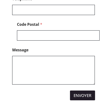
é
p
h
o
n
Code Postal
*
e
Message
ENVOYER