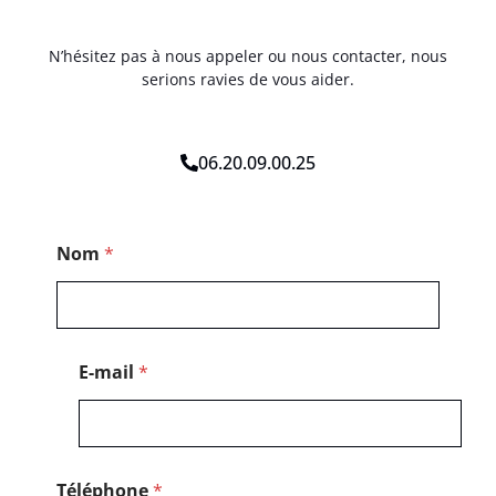
N’hésitez pas à nous appeler ou nous contacter, nous
serions ravies de vous aider.
06.20.09.00.25
T
Nom
*
é
l
é
p
h
o
E-mail
*
n
e
*
T
é
l
Téléphone
*