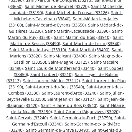
(33390)
,
Saint-Pardon-de-Conques (33210)
,
Saint-Morillon
(33650)
,
Saint-Michel-de-Rieufret (33720)
,
Saint-Michel-de-
Lapujade (33190)
,
Saint-Michel-de-Fronsac (33126)
,
Saint-
Michel-de-Castelnau (33840)
,
Saint-Médard-en-Jalles
(33160)
,
Saint-Médard-d’Eyrans (33650)
,
Saint-Médard-de-
Guizières (33230)
,
Saint-Martin-Lacaussade (33390)
,
Saint-
Martin-du-Puy (33540)
,
Saint-Martin-du-Bois (33910)
,
Saint-
Martin-de-Sescas (33490)
,
Saint-Martin-de-Lerm (33540)
,
Saint-Martin-de-Laye (33910)
,
Saint-Martial (33490)
,
Saint-
Mariens (33620)
,
Saint-Maixant (33490)
,
Saint-Magne-de-
Castillon (33350)
,
Saint-Magne (33125)
,
Saint-Macaire
(33490)
,
Saint-Louis-de-Montferrand (33440)
,
Saint-Loubès
(33450)
,
Saint-Loubert (33210)
,
Saint-Léger-de-Balson
(33113)
,
Saint-Laurent-Médoc (33112)
,
Saint-Laurent-du-Plan
(33190)
,
Saint-Laurent-du-Bois (33540)
,
Saint-Laurent-des-
Combes (33330)
,
Saint-Laurent-d’Arce (33240)
,
Saint-Julien-
Beychevelle (33250)
,
Saint-Jean-d’Illac (33127)
,
Saint-Jean-de-
Blaignac (33420)
,
Saint-Hilaire-du-Bois (33540)
,
Saint-Hilaire-
de-la-Noaille (33190)
,
Saint-Girons-d’Aiguevives (33920)
,
Saint-Gervais (33240)
,
Saint-Germain-du-Puch (33750)
,
Saint-
Germain-d’Esteuil (33340)
,
Saint-Germain-de-la-Rivière
(33240)
,
Saint-Germain-de-Grave (33490)
,
Saint-Genis-du-