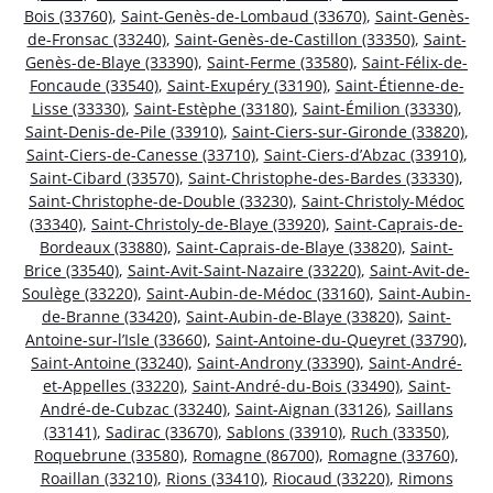
Bois (33760)
,
Saint-Genès-de-Lombaud (33670)
,
Saint-Genès-
de-Fronsac (33240)
,
Saint-Genès-de-Castillon (33350)
,
Saint-
Genès-de-Blaye (33390)
,
Saint-Ferme (33580)
,
Saint-Félix-de-
Foncaude (33540)
,
Saint-Exupéry (33190)
,
Saint-Étienne-de-
Lisse (33330)
,
Saint-Estèphe (33180)
,
Saint-Émilion (33330)
,
Saint-Denis-de-Pile (33910)
,
Saint-Ciers-sur-Gironde (33820)
,
Saint-Ciers-de-Canesse (33710)
,
Saint-Ciers-d’Abzac (33910)
,
Saint-Cibard (33570)
,
Saint-Christophe-des-Bardes (33330)
,
Saint-Christophe-de-Double (33230)
,
Saint-Christoly-Médoc
(33340)
,
Saint-Christoly-de-Blaye (33920)
,
Saint-Caprais-de-
Bordeaux (33880)
,
Saint-Caprais-de-Blaye (33820)
,
Saint-
Brice (33540)
,
Saint-Avit-Saint-Nazaire (33220)
,
Saint-Avit-de-
Soulège (33220)
,
Saint-Aubin-de-Médoc (33160)
,
Saint-Aubin-
de-Branne (33420)
,
Saint-Aubin-de-Blaye (33820)
,
Saint-
Antoine-sur-l’Isle (33660)
,
Saint-Antoine-du-Queyret (33790)
,
Saint-Antoine (33240)
,
Saint-Androny (33390)
,
Saint-André-
et-Appelles (33220)
,
Saint-André-du-Bois (33490)
,
Saint-
André-de-Cubzac (33240)
,
Saint-Aignan (33126)
,
Saillans
(33141)
,
Sadirac (33670)
,
Sablons (33910)
,
Ruch (33350)
,
Roquebrune (33580)
,
Romagne (86700)
,
Romagne (33760)
,
Roaillan (33210)
,
Rions (33410)
,
Riocaud (33220)
,
Rimons