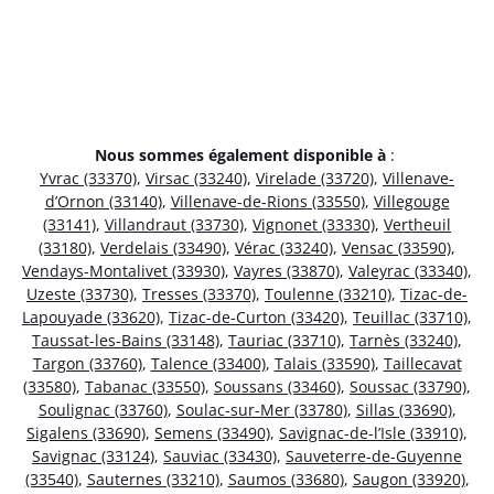
Nous sommes également disponible à
:
Yvrac (33370)
,
Virsac (33240)
,
Virelade (33720)
,
Villenave-
d’Ornon (33140)
,
Villenave-de-Rions (33550)
,
Villegouge
(33141)
,
Villandraut (33730)
,
Vignonet (33330)
,
Vertheuil
(33180)
,
Verdelais (33490)
,
Vérac (33240)
,
Vensac (33590)
,
Vendays-Montalivet (33930)
,
Vayres (33870)
,
Valeyrac (33340)
,
Uzeste (33730)
,
Tresses (33370)
,
Toulenne (33210)
,
Tizac-de-
Lapouyade (33620)
,
Tizac-de-Curton (33420)
,
Teuillac (33710)
,
Taussat-les-Bains (33148)
,
Tauriac (33710)
,
Tarnès (33240)
,
Targon (33760)
,
Talence (33400)
,
Talais (33590)
,
Taillecavat
(33580)
,
Tabanac (33550)
,
Soussans (33460)
,
Soussac (33790)
,
Soulignac (33760)
,
Soulac-sur-Mer (33780)
,
Sillas (33690)
,
Sigalens (33690)
,
Semens (33490)
,
Savignac-de-l’Isle (33910)
,
Savignac (33124)
,
Sauviac (33430)
,
Sauveterre-de-Guyenne
(33540)
,
Sauternes (33210)
,
Saumos (33680)
,
Saugon (33920)
,