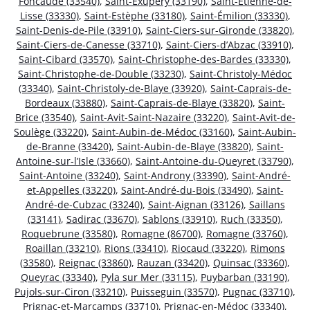
Foncaude (33540)
,
Saint-Exupéry (33190)
,
Saint-Étienne-de-
Lisse (33330)
,
Saint-Estèphe (33180)
,
Saint-Émilion (33330)
,
Saint-Denis-de-Pile (33910)
,
Saint-Ciers-sur-Gironde (33820)
,
Saint-Ciers-de-Canesse (33710)
,
Saint-Ciers-d’Abzac (33910)
,
Saint-Cibard (33570)
,
Saint-Christophe-des-Bardes (33330)
,
Saint-Christophe-de-Double (33230)
,
Saint-Christoly-Médoc
(33340)
,
Saint-Christoly-de-Blaye (33920)
,
Saint-Caprais-de-
Bordeaux (33880)
,
Saint-Caprais-de-Blaye (33820)
,
Saint-
Brice (33540)
,
Saint-Avit-Saint-Nazaire (33220)
,
Saint-Avit-de-
Soulège (33220)
,
Saint-Aubin-de-Médoc (33160)
,
Saint-Aubin-
de-Branne (33420)
,
Saint-Aubin-de-Blaye (33820)
,
Saint-
Antoine-sur-l’Isle (33660)
,
Saint-Antoine-du-Queyret (33790)
,
Saint-Antoine (33240)
,
Saint-Androny (33390)
,
Saint-André-
et-Appelles (33220)
,
Saint-André-du-Bois (33490)
,
Saint-
André-de-Cubzac (33240)
,
Saint-Aignan (33126)
,
Saillans
(33141)
,
Sadirac (33670)
,
Sablons (33910)
,
Ruch (33350)
,
Roquebrune (33580)
,
Romagne (86700)
,
Romagne (33760)
,
Roaillan (33210)
,
Rions (33410)
,
Riocaud (33220)
,
Rimons
(33580)
,
Reignac (33860)
,
Rauzan (33420)
,
Quinsac (33360)
,
Queyrac (33340)
,
Pyla sur Mer (33115)
,
Puybarban (33190)
,
Pujols-sur-Ciron (33210)
,
Puisseguin (33570)
,
Pugnac (33710)
,
Prignac-et-Marcamps (33710)
,
Prignac-en-Médoc (33340)
,