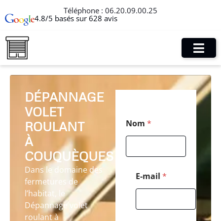
Téléphone :
06.20.09.00.25
4.8/5 basés sur 628 avis
DÉPANNAGE
VOLET
E
Nom
*
ROULANT
-
m
À
a
i
COUQUÈQUES
l
Dans le domaine des
*
E-mail
*
fermetures de
C
o
l’habitat, le
d
Dépannage volet
e
roulant à