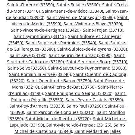
Sainte-Florence (33350)
,
Sainte-Eulalie (33560)
,
Sainte-Croix-
du-Mont (33410)
,
Saint-Yzans-de-Médoc (33340)
,
Saint-Yzan-
de-Soudiac (33920)
,
Saint-Vivien-de-Monségur (33580)
,
Saint-
Vivien-de-Médoc (33590)
,
Saint-Vivien-de-Blaye (33920)
,
Saint-Vincent-de-Pertignas (33420)
,
Saint-Trojan (33710)
,
Saint-Symphorien (33113)
,
Saint-Sulpice-et-Cameyrac
(33450)
,
Saint-Sulpice-de-Pommiers (33540)
,
Saint-Sulpice-
de-Guilleragues (33580)
,
Saint-Sulpice-de-Faleyrens (33330)
,
Saint-Sève (33190)
,
Saint-Seurin-de-Cursac (33390)
,
Saint-
Seurin-de-Cadourne (33180)
,
Saint-Seurin-de-Bourg (33710)
,
Saint-Selve (33650)
,
Saint-Sauveur-de-Puynormand (33660)
,
Saint-Romain-la-Virvée (33240)
,
Saint-Quentin-de-Caplong
(33220)
,
Saint-Quentin-de-Baron (33750)
,
Saint-Pierre-de-
Mons (33210)
,
Saint-Pierre-de-Bat (33760)
,
Saint-Pierre-
d’Aurillac (33490)
,
Saint-Philippe-du-Seignal (33220)
,
Saint-
Philippe-d’Aiguille (33350)
,
Saint-Pey-de-Castets (33350)
,
Saint-Pey-d’Armens (33330)
,
Saint-Paul (87260)
,
Saint-Paul
(33390)
,
Saint-Pardon-de-Conques (33210)
,
Saint-Morillon
(33650)
,
Saint-Michel-de-Rieufret (33720)
,
Saint-Michel-de-
Lapujade (33190)
,
Saint-Michel-de-Fronsac (33126)
,
Saint-
Michel-de-Castelnau (33840)
,
Saint-Médard-en-Jalles