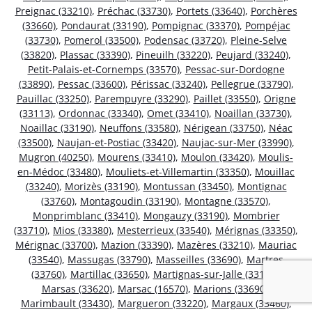
Preignac (33210)
,
Préchac (33730)
,
Portets (33640)
,
Porchères
(33660)
,
Pondaurat (33190)
,
Pompignac (33370)
,
Pompéjac
(33730)
,
Pomerol (33500)
,
Podensac (33720)
,
Pleine-Selve
(33820)
,
Plassac (33390)
,
Pineuilh (33220)
,
Peujard (33240)
,
Petit-Palais-et-Cornemps (33570)
,
Pessac-sur-Dordogne
(33890)
,
Pessac (33600)
,
Périssac (33240)
,
Pellegrue (33790)
,
Pauillac (33250)
,
Parempuyre (33290)
,
Paillet (33550)
,
Origne
(33113)
,
Ordonnac (33340)
,
Omet (33410)
,
Noaillan (33730)
,
Noaillac (33190)
,
Neuffons (33580)
,
Nérigean (33750)
,
Néac
(33500)
,
Naujan-et-Postiac (33420)
,
Naujac-sur-Mer (33990)
,
Mugron (40250)
,
Mourens (33410)
,
Moulon (33420)
,
Moulis-
en-Médoc (33480)
,
Mouliets-et-Villemartin (33350)
,
Mouillac
(33240)
,
Morizès (33190)
,
Montussan (33450)
,
Montignac
(33760)
,
Montagoudin (33190)
,
Montagne (33570)
,
Monprimblanc (33410)
,
Mongauzy (33190)
,
Mombrier
(33710)
,
Mios (33380)
,
Mesterrieux (33540)
,
Mérignas (33350)
,
Mérignac (33700)
,
Mazion (33390)
,
Mazères (33210)
,
Mauriac
(33540)
,
Massugas (33790)
,
Masseilles (33690)
,
Martres
(33760)
,
Martillac (33650)
,
Martignas-sur-Jalle (33127)
,
Marsas (33620)
,
Marsac (16570)
,
Marions (33690)
,
Marimbault (33430)
,
Margueron (33220)
,
Margaux (33460)
,