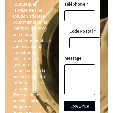
Couquèques
Téléphone
*
représente une
solution adaptée
pour maintenir les
volets roulants en
Code Postal
*
bon état de
fonctionnement. Les
volets roulants
contribuent
Message
également à la
gestion de la
luminosité et à la
protection contre les
intempéries. Les
systèmes
d’enroulement
peuvent parfois se
ENVOYER
bloquer ou