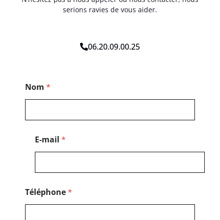
serions ravies de vous aider.
06.20.09.00.25
M
Nom
*
e
s
s
a
g
e
E-mail
*
C
o
d
e
*
Téléphone
*