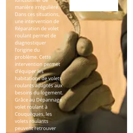
fonctionner de
manière irrégulière.
Dans ces situations,
une intervention de
Réparation de volet
roulant permet de
diagnostiquer
l’origine du
problème. Cette
intervention permet
d’équiper les
habitations de volets
roulants adaptés aux
besoins du logement.
Grâce au Dépannage
volet roulant à
Couquèques, les
volets roulants
peuvent retrouver