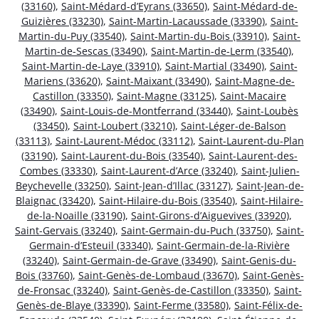
(33160)
,
Saint-Médard-d’Eyrans (33650)
,
Saint-Médard-de-
Guizières (33230)
,
Saint-Martin-Lacaussade (33390)
,
Saint-
Martin-du-Puy (33540)
,
Saint-Martin-du-Bois (33910)
,
Saint-
Martin-de-Sescas (33490)
,
Saint-Martin-de-Lerm (33540)
,
Saint-Martin-de-Laye (33910)
,
Saint-Martial (33490)
,
Saint-
Mariens (33620)
,
Saint-Maixant (33490)
,
Saint-Magne-de-
Castillon (33350)
,
Saint-Magne (33125)
,
Saint-Macaire
(33490)
,
Saint-Louis-de-Montferrand (33440)
,
Saint-Loubès
(33450)
,
Saint-Loubert (33210)
,
Saint-Léger-de-Balson
(33113)
,
Saint-Laurent-Médoc (33112)
,
Saint-Laurent-du-Plan
(33190)
,
Saint-Laurent-du-Bois (33540)
,
Saint-Laurent-des-
Combes (33330)
,
Saint-Laurent-d’Arce (33240)
,
Saint-Julien-
Beychevelle (33250)
,
Saint-Jean-d’Illac (33127)
,
Saint-Jean-de-
Blaignac (33420)
,
Saint-Hilaire-du-Bois (33540)
,
Saint-Hilaire-
de-la-Noaille (33190)
,
Saint-Girons-d’Aiguevives (33920)
,
Saint-Gervais (33240)
,
Saint-Germain-du-Puch (33750)
,
Saint-
Germain-d’Esteuil (33340)
,
Saint-Germain-de-la-Rivière
(33240)
,
Saint-Germain-de-Grave (33490)
,
Saint-Genis-du-
Bois (33760)
,
Saint-Genès-de-Lombaud (33670)
,
Saint-Genès-
de-Fronsac (33240)
,
Saint-Genès-de-Castillon (33350)
,
Saint-
Genès-de-Blaye (33390)
,
Saint-Ferme (33580)
,
Saint-Félix-de-