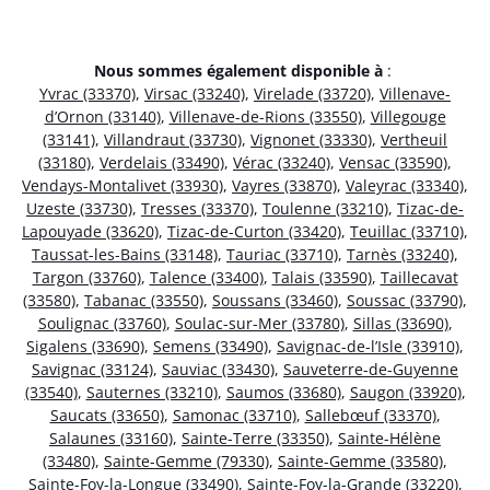
Nous sommes également disponible à
:
Yvrac (33370)
,
Virsac (33240)
,
Virelade (33720)
,
Villenave-
d’Ornon (33140)
,
Villenave-de-Rions (33550)
,
Villegouge
(33141)
,
Villandraut (33730)
,
Vignonet (33330)
,
Vertheuil
(33180)
,
Verdelais (33490)
,
Vérac (33240)
,
Vensac (33590)
,
Vendays-Montalivet (33930)
,
Vayres (33870)
,
Valeyrac (33340)
,
Uzeste (33730)
,
Tresses (33370)
,
Toulenne (33210)
,
Tizac-de-
Lapouyade (33620)
,
Tizac-de-Curton (33420)
,
Teuillac (33710)
,
Taussat-les-Bains (33148)
,
Tauriac (33710)
,
Tarnès (33240)
,
Targon (33760)
,
Talence (33400)
,
Talais (33590)
,
Taillecavat
(33580)
,
Tabanac (33550)
,
Soussans (33460)
,
Soussac (33790)
,
Soulignac (33760)
,
Soulac-sur-Mer (33780)
,
Sillas (33690)
,
Sigalens (33690)
,
Semens (33490)
,
Savignac-de-l’Isle (33910)
,
Savignac (33124)
,
Sauviac (33430)
,
Sauveterre-de-Guyenne
(33540)
,
Sauternes (33210)
,
Saumos (33680)
,
Saugon (33920)
,
Saucats (33650)
,
Samonac (33710)
,
Sallebœuf (33370)
,
Salaunes (33160)
,
Sainte-Terre (33350)
,
Sainte-Hélène
(33480)
,
Sainte-Gemme (79330)
,
Sainte-Gemme (33580)
,
Sainte-Foy-la-Longue (33490)
,
Sainte-Foy-la-Grande (33220)
,